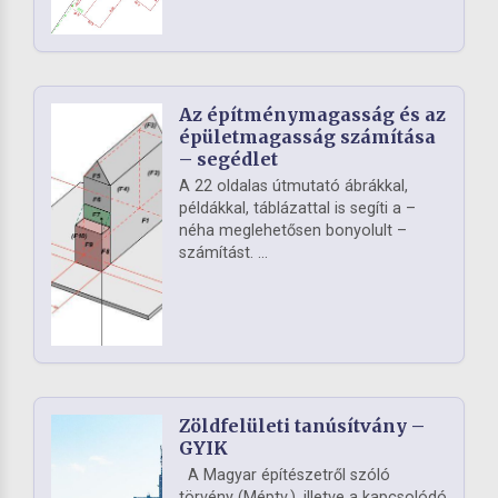
Az építménymagasság és az
épületmagasság számítása
– segédlet
A 22 oldalas útmutató ábrákkal,
példákkal, táblázattal is segíti a –
néha meglehetősen bonyolult –
számítást. ...
Zöldfelületi tanúsítvány –
GYIK
A Magyar építészetről szóló
törvény (Méptv.), illetve a kapcsolódó