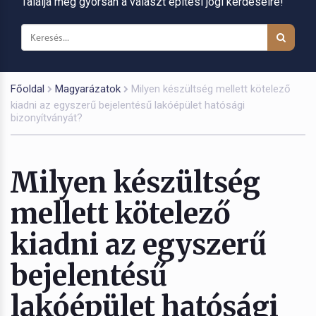
Találja meg gyorsan a választ építési jogi kérdéseire!
Főoldal
Magyarázatok
Milyen készültség mellett kötelező
kiadni az egyszerű bejelentésű lakóépület hatósági
bizonyítványát?
Milyen készültség
mellett kötelező
kiadni az egyszerű
bejelentésű
lakóépület hatósági