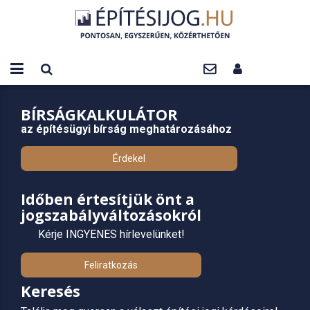
BÍRSÁGKALKULÁTOR
az építésügyi bírság meghatározásához
Érdekel
Időben értesítjük önt a
jogszabályváltozásokról
Kérje INGYENES hírlevelünket!
Feliratkozás
Keresés