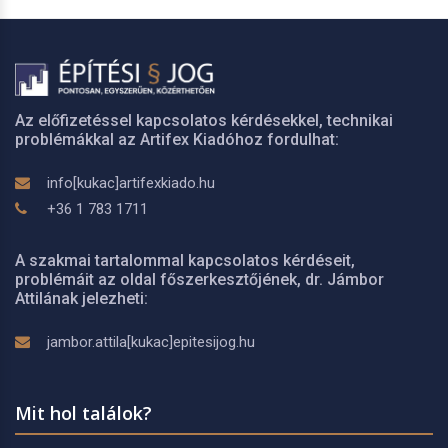
Az előfizetéssel kapcsolatos kérdésekkel, technikai
problémákkal az Artifex Kiadóhoz fordulhat:
info[kukac]artifexkiado.hu
+36 1 783 1711
A szakmai tartalommal kapcsolatos kérdéseit,
problémáit az oldal főszerkesztőjének, dr. Jámbor
Attilának jelezheti:
jambor.attila[kukac]epitesijog.hu
Mit hol találok?