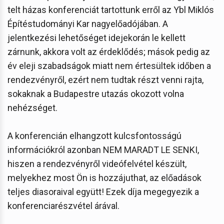
telt házas konferenciát tartottunk erről az Ybl Miklós
Építéstudományi Kar nagyelőadójában. A
jelentkezési lehetőséget idejekorán le kellett
zárnunk, akkora volt az érdeklődés; mások pedig az
év eleji szabadságok miatt nem értesültek időben a
rendezvényről, ezért nem tudtak részt venni rajta,
sokaknak a Budapestre utazás okozott volna
nehézséget.
A konferencián elhangzott kulcsfontosságú
információkról azonban NEM MARADT LE SENKI,
hiszen a rendezvényről videófelvétel készült,
melyekhez most Ön is hozzájuthat, az előadások
teljes diasoraival együtt! Ezek díja megegyezik a
konferenciarészvétel árával.