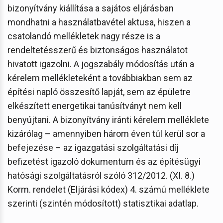
bizonyítvány kiállítása a sajátos eljárásban
mondhatni a használatbavétel aktusa, hiszen a
csatolandó mellékletek nagy része is a
rendeltetésszerű és biztonságos használatot
hivatott igazolni. A jogszabály módosítás után a
kérelem mellékleteként a továbbiakban sem az
építési napló összesítő lapját, sem az épületre
elkészített energetikai tanúsítványt nem kell
benyújtani. A bizonyítvány iránti kérelem melléklete
kizárólag – amennyiben három éven túl kerül sor a
befejezése – az igazgatási szolgáltatási díj
befizetést igazoló dokumentum és az építésügyi
hatósági szolgáltatásról szóló 312/2012. (XI. 8.)
Korm. rendelet (Eljárási kódex) 4. számú melléklete
szerinti (szintén módosított) statisztikai adatlap.