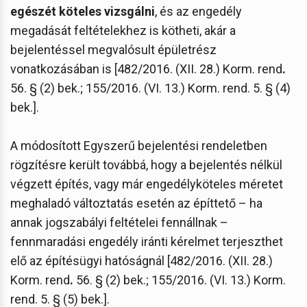
egészét köteles vizsgálni
, és az engedély
megadását feltételekhez is kötheti, akár a
bejelentéssel megvalósult épületrész
vonatkozásában is [482/2016. (XII. 28.) Korm. rend
.
56. § (2) bek.; 155/2016. (VI. 13.) Korm. rend. 5. § (4)
bek.].
A módosított Egyszerű bejelentési rendeletben
rögzítésre került továbbá, hogy a bejelentés nélkül
végzett építés, vagy már engedélyköteles méretet
meghaladó változtatás esetén az építtető – ha
annak jogszabályi feltételei fennállnak –
fennmaradási engedély iránti kérelmet terjeszthet
elő az építésügyi hatóságnál [482/2016. (XII. 28.)
Korm. rend
.
56. § (2) bek.; 155/2016. (VI. 13.) Korm.
rend. 5. § (5) bek.].