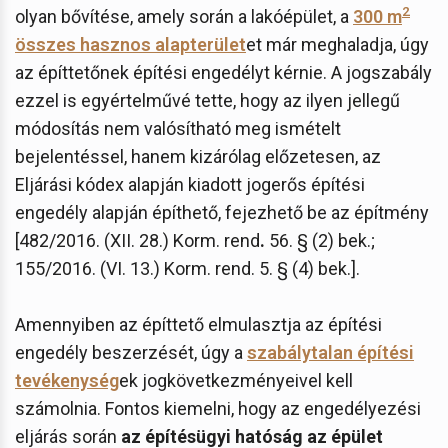
2
olyan bővítése, amely során a lakóépület, a
300 m
összes hasznos alapterület
et már meghaladja, úgy
az építtetőnek építési engedélyt kérnie. A jogszabály
ezzel is egyértelművé tette, hogy az ilyen jellegű
módosítás nem valósítható meg ismételt
bejelentéssel, hanem kizárólag előzetesen, az
Eljárási kódex alapján kiadott jogerős építési
engedély alapján építhető, fejezhető be az építmény
[482/2016. (XII. 28.) Korm. rend
.
56. § (2) bek.;
155/2016. (VI. 13.) Korm. rend. 5. § (4) bek.].
Amennyiben az építtető elmulasztja az építési
engedély beszerzését, úgy a
szabálytalan építési
tevékenység
ek jogkövetkezményeivel kell
számolnia. Fontos kiemelni, hogy az engedélyezési
eljárás során
az építésügyi hatóság az épület