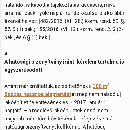
határidőt is kapott a tájékoztatás kiadására, mivel
arra már csak nyolc nap áll rendelkezésére a korábbi
tizenöt helyett [482/2016. (XII. 28.) Korm. rend
.
59. §,
57. § (1) bek.; 155/2016. (VI. 13.) Korm. rend. 2. § (2)
bek., és 6 § (1) bek.].
4.
A hatósági bizonyítvány iránti kérelem tartalma is
egyszerűsödött
2
Amint már említettük, az építtetőnek a
300 m
összes hasznos alapterület
et meg nem haladó új
lakóépület felépítésének és – 2017. január 1.
napjától – a meglévő lakóépületek ennél nem
nagyobb méretűre bővítésének befejezése után
hatósági bizonyítványt kell kérnie. A hatósági