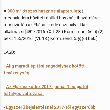
2
A
300 m
összes hasznos alapterület
et
meghaladóra bővített épület használatbavételére
már szintén az Eljárási kódex szabályait kell
alkalmazni [482/2016. (XII. 28.) Korm. rend
.
56. § (2)
bek.; 155/2016. (VI. 13.) Korm. rend. 5. § (6) bek.].
LÁSD:
-
Alig maradt építési engedélyhez kötött
tevékenység
-
Az Eljárási kódex 2017. január 1. napjától
hatályos változásai
-
Egyszerű bejelentésnél 2017-től egyszerűbb