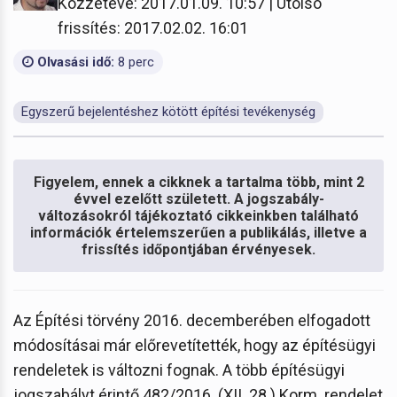
Közzétéve: 2017.01.09. 10:57 | Utolsó
frissítés: 2017.02.02. 16:01
Olvasási idő:
8 perc
Egyszerű bejelentéshez kötött építési tevékenység
Figyelem, ennek a cikknek a tartalma több, mint 2
évvel ezelőtt született. A jogszabály-
változásokról tájékoztató cikkeinkben található
információk értelemszerűen a publikálás, illetve a
frissítés időpontjában érvényesek.
Az Építési törvény 2016. decemberében elfogadott
módosításai már előrevetítették, hogy az építésügyi
rendeletek is változni fognak. A több építésügyi
jogszabályt érintő 482/2016. (XII. 28.) Korm. rendelet