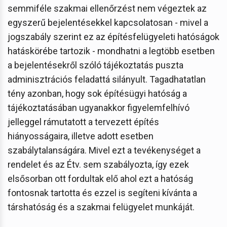
semmiféle szakmai ellenőrzést nem végeztek az
egyszerű bejelentésekkel kapcsolatosan - mivel a
jogszabály szerint ez az építésfelügyeleti hatóságok
hatáskörébe tartozik - mondhatni a legtöbb esetben
a bejelentésekről szóló tájékoztatás puszta
adminisztrációs feladattá silányult. Tagadhatatlan
tény azonban, hogy sok építésügyi hatóság a
tájékoztatásában ugyanakkor figyelemfelhívó
jelleggel rámutatott a tervezett építés
hiányosságaira, illetve adott esetben
szabálytalanságára. Mivel ezt a tevékenységet a
rendelet és az Étv. sem szabályozta, így ezek
elsősorban ott fordultak elő ahol ezt a hatóság
fontosnak tartotta és ezzel is segíteni kívánta a
társhatóság és a szakmai felügyelet munkáját.