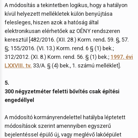
A módosítás a tekintetben logikus, hogy a hatályon
kívül helyezett mellékletek külön benyújtása
felesleges, hiszen azok a hatóság által
elektronikusan elérhetőek az OÉNY rendszeren
keresztül [482/2016. (XII. 28.) Korm. rend
.
59. §, 57.
§; 155/2016. (VI. 13.) Korm. rend. 6 § (1) bek.;
312/2012. (XI. 8.) Korm. rend. 56. § (1) bek.;
1997. évi
LXXVIII. tv.
33/A. § (4) bek., 1. számú melléklet].
5.
300 négyzetméter feletti bővítés csak építési
engedéllyel
A módosító kormányrendelettel hatályba léptetett
módosítások szerint amennyiben egyszerű
bejelentéssel épülő új, vagy meglévő lakóépület