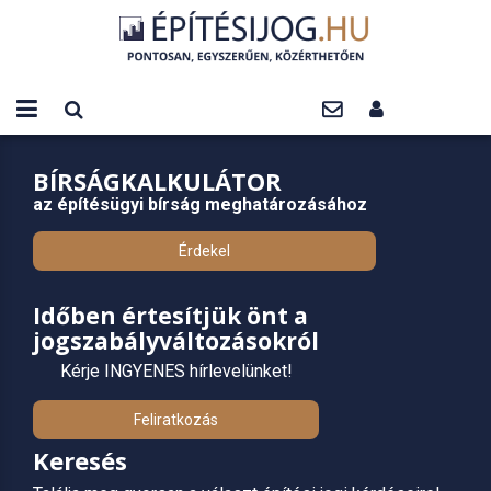
BÍRSÁGKALKULÁTOR
az építésügyi bírság meghatározásához
Érdekel
Időben értesítjük önt a
jogszabályváltozásokról
Kérje INGYENES hírlevelünket!
Feliratkozás
Keresés