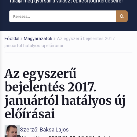
Találja meg gyorsan a választ építési jogi kérdéseire!
Főoldal
Magyarázatok
Az egyszerű bejelentés 2017.
januártól hatályos új előírásai
Az egyszerű
bejelentés 2017.
januártól hatályos új
előírásai
Szerző: Baksa Lajos