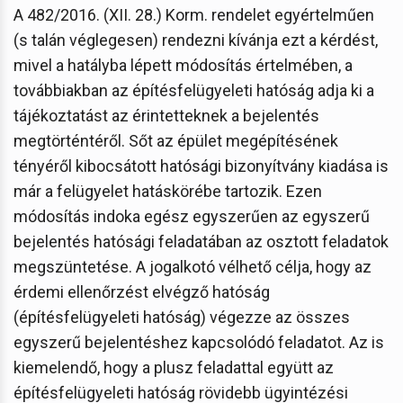
A 482/2016. (XII. 28.) Korm. rendelet egyértelműen
(s talán véglegesen) rendezni kívánja ezt a kérdést,
mivel a hatályba lépett módosítás értelmében, a
továbbiakban az építésfelügyeleti hatóság adja ki a
tájékoztatást az érintetteknek a bejelentés
megtörténtéről. Sőt az épület megépítésének
tényéről kibocsátott hatósági bizonyítvány kiadása is
már a felügyelet hatáskörébe tartozik. Ezen
módosítás indoka egész egyszerűen az egyszerű
bejelentés hatósági feladatában az osztott feladatok
megszüntetése. A jogalkotó vélhető célja, hogy az
érdemi ellenőrzést elvégző hatóság
(építésfelügyeleti hatóság) végezze az összes
egyszerű bejelentéshez kapcsolódó feladatot. Az is
kiemelendő, hogy a plusz feladattal együtt az
építésfelügyeleti hatóság rövidebb ügyintézési