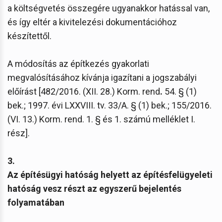
a költségvetés összegére ugyanakkor hatással van,
és így eltér a kivitelezési dokumentációhoz
készítettől.
A módosítás az építkezés gyakorlati
megvalósításához kívánja igazítani a jogszabályi
előírást [482/2016. (XII. 28.) Korm. rend
.
54. § (1)
bek.; 1997. évi LXXVIII. tv. 33/A. § (1) bek.; 155/2016.
(VI. 13.) Korm. rend. 1. § és 1. számú melléklet I.
rész].
3.
Az építésügyi hatóság helyett az építésfelügyeleti
hatóság vesz részt az egyszerű bejelentés
folyamatában