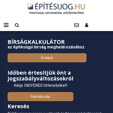
BÍRSÁGKALKULÁTOR
az építésügyi bírság meghatározásához
Érdekel
Időben értesítjük önt a
jogszabályváltozásokról
Kérje INGYENES hírlevelünket!
Feliratkozás
Keresés