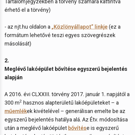
Tartalomjegyzékben a törvény számára kattintva
érhető el a törvény)
- az njt.hu oldalon a
„Közlönyállapot” linkje
(ez a
formátum lehetővé teszi egyes szövegrészek
másolását)
2.
Meglévő lakóépület bővítése egyszerű bejelentés
alapján
A 2016. évi CLXXIII. törvény 2017. január 1. napjától a
2
300 m
hasznos alapterületű lakóépületeket – a
műemlék
ek kivételével – generálisan emelte be az
egyszerű bejelentés hatálya alá. Az Étv. módosítása
után a meglévő lakóépület
bővítés
e is egyszerű