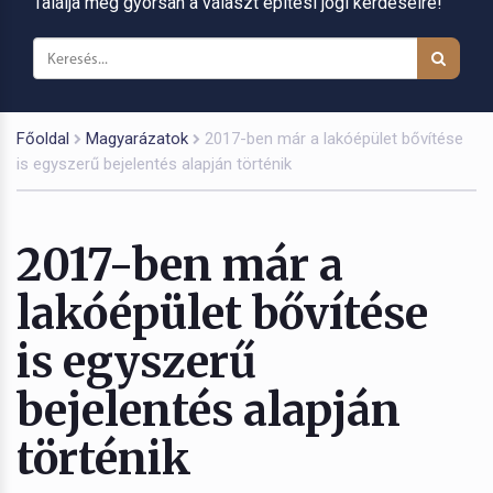
Találja meg gyorsan a választ építési jogi kérdéseire!
Főoldal
Magyarázatok
2017-ben már a lakóépület bővítése
is egyszerű bejelentés alapján történik
2017-ben már a
lakóépület bővítése
is egyszerű
bejelentés alapján
történik