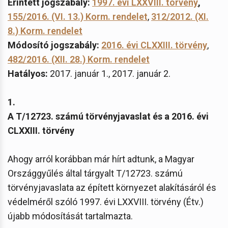
Érintett jogszabály:
1997. évi LXXVIII. törvény
,
155/2016. (VI. 13.) Korm. rendelet
,
312/2012. (XI.
8.) Korm. rendelet
Módosító jogszabály:
2016. évi CLXXIII. törvény
,
482/2016. (XII. 28.) Korm. rendelet
Hatályos:
2017. január 1., 2017. január 2.
1.
A T/12723. számú törvényjavaslat és a 2016. évi
CLXXIII. törvény
Ahogy arról korábban már hírt adtunk, a Magyar
Országgyűlés által tárgyalt T/12723. számú
törvényjavaslata az épített környezet alakításáról és
védelméről szóló 1997. évi LXXVIII. törvény (Étv.)
újabb módosítását tartalmazta.