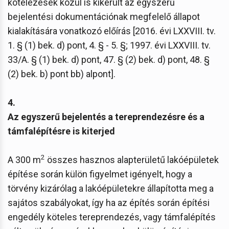
kötelezések közül is kikerült az egyszerű
bejelentési dokumentációnak megfelelő állapot
kialakítására vonatkozó előírás [2016. évi LXXVIII. tv.
1. § (1) bek. d) pont, 4. § - 5. §; 1997. évi LXXVIII. tv.
33/A. § (1) bek. d) pont, 47. § (2) bek. d) pont, 48. §
(2) bek. b) pont bb) alpont].
4.
Az egyszerű bejelentés a tereprendezésre és a
támfalépítésre is kiterjed
2
A 300 m
összes hasznos alapterületű lakóépületek
építése során külön figyelmet igényelt, hogy a
törvény kizárólag a lakóépületekre állapította meg a
sajátos szabályokat, így ha az építés során építési
engedély köteles tereprendezés, vagy támfalépítés