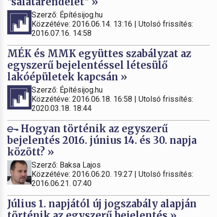
"salátarendelet" »
Szerző: Építésijog.hu
Közzétéve: 2016.06.14. 13:16 | Utolsó frissítés:
2016.07.16. 14:58
MÉK és MMK együttes szabályzat az
egyszerű bejelentéssel létesülő
lakóépületek kapcsán »
Szerző: Építésijog.hu
Közzétéve: 2016.06.18. 16:58 | Utolsó frissítés:
2020.03.18. 18:44
Hogyan történik az egyszerű
bejelentés 2016. június 14. és 30. napja
között? »
Szerző: Baksa Lajos
Közzétéve: 2016.06.20. 19:27 | Utolsó frissítés:
2016.06.21. 07:40
Július 1. napjától új jogszabály alapján
történik az egyszerű bejelentés »