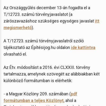
Az Országgyűlés december 13-án fogadta el a
T/12723. számú törvényjavaslatot (a
zárószavazáshoz szükséges egységes javaslat
itt
megismerhető
).
A T/12723. számú törvényjavaslatról szóló
tájékoztató az Építésijog.hu oldalon
ide kattintva
olvasható el.
Az Étv. módosítást a 2016. évi CLXXIII. törvény
tartalmazza, amelynek szövegét az alábbiakban két
különböző formátumban is elérhetik:
- a Magyar Közlöny 209. számában (
pdf
formátumban a teljes Közlönyt
, ahol a