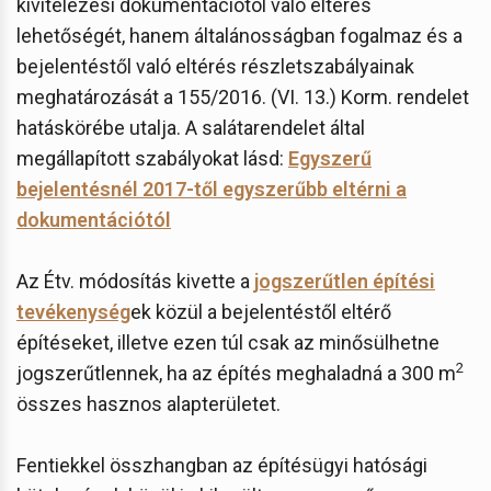
kivitelezési dokumentációtól való eltérés
lehetőségét, hanem általánosságban fogalmaz és a
bejelentéstől való eltérés részletszabályainak
meghatározását a 155/2016. (VI. 13.) Korm. rendelet
hatáskörébe utalja. A salátarendelet által
megállapított szabályokat lásd:
Egyszerű
bejelentésnél 2017-től egyszerűbb eltérni a
dokumentációtól
Az Étv. módosítás kivette a
jogszerűtlen építési
tevékenység
ek közül a bejelentéstől eltérő
építéseket, illetve ezen túl csak az minősülhetne
2
jogszerűtlennek, ha az építés meghaladná a 300 m
összes hasznos alapterületet.
Fentiekkel összhangban az építésügyi hatósági