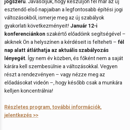
jogszerű
. Javasoljuk, hogy készüljön fel már az új
esztendő első napjaiban a legfontosabb építési jogi
változásokból, ismerje meg az új szabályok
gyakorlati következményeit!
Január 12-i
konferenciánkon
szakértő előadóink segítségével –
akiknek Ön a helyszínen a kérdéseit is felteheti –
fél
nap alatt átláthatja az aktuális szabályozás
lényegét
. Így nem év közben, és főként nem a saját
kárára kell szembesülnie a változásokkal. Vegyen
részt a rendezvényen – vagy nézze meg az
előadásokat videón –, hogy később csak a munkára
kelljen koncentrálnia!
Részletes program, további információk,
jelentkezés >>