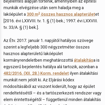
bejelentés alapján történik, amennyiben az építési
munkák elvégzése után sem haladja meg a
2
lakóépület a
300 m
összes hasznos alapterület
et
[2016. évi LXXVIII. tv. 1. § (1) bek.; 1997. évi LXXVIII.
tv. 33/A. § (1) bek.].
Az Étv. 2017. január 1. napjától hatályos szövege
szerint a legfeljebb 300 négyzetméter összes
hasznos alapterületű lakóépület
kormányrendeletben meghatározottá
átalakítás
a is
egyszerű bejelentés hatálya alá tartozik, azonban a
482/2016. (XII. 28.) Korm. rendelet
ilyen átalakítási
munkát nem jelölt ki. Az Eljárási kódex
módosításából az viszont kiderült, hogy az épület
rendeltetésétől – és a tartószerkezeti rendszer vagy
elem érintettségétől – függetlenül minden átalakítás