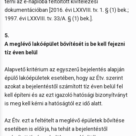
térni az e-naplóba feltöltött kivitelezési
dokumentációban [2016. évi LXXVIII. tv. 1. § (1) bek.;
1997. évi LXXVIII. tv. 33/A. § (1) bek.].
5.
A meglévő lakóépület bővítését is be kell fejezni
tíz éven belül
Alapvető kritérium az egyszerű bejelentés alapján
épülő lakóépületek esetében, hogy az Étv. szerint
azokat a bejelentéstől számított tíz éven belül fel
kell építeni és az ezt igazoló hatósági bizonyítványt
is meg kell kérni a hatóságtól ez idő alatt.
Az Étv. ezt a feltételt a meglévő épületek bővítése
esetében is előírja, ha tehát a bejelentéstől