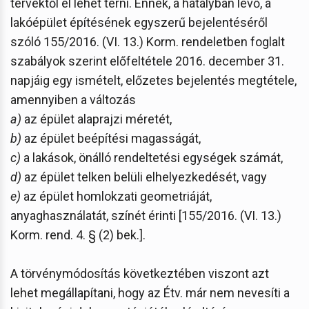
tervektől el lehet térni. Ennek, a hatályban lévő, a
lakóépület építésének egyszerű bejelentéséről
szóló 155/2016. (VI. 13.) Korm. rendeletben foglalt
szabályok szerint előfeltétele 2016. december 31.
napjáig egy ismételt, előzetes bejelentés megtétele,
amennyiben a változás
a)
az épület alaprajzi méretét,
b)
az épület beépítési magasságát,
c)
a lakások, önálló rendeltetési egységek számát,
d)
az épület telken belüli elhelyezkedését, vagy
e)
az épület homlokzati geometriáját,
anyaghasználatát, színét érinti [155/2016. (VI. 13.)
Korm. rend. 4. § (2) bek.].
A törvénymódosítás következtében viszont azt
lehet megállapítani, hogy az Étv. már nem nevesíti a