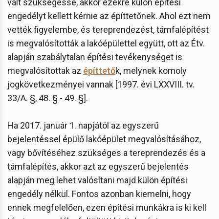
vált szükségessé, akkor ezekre külön építési
engedélyt kellett kérnie az építtetőnek. Ahol ezt nem
vették figyelembe, és tereprendezést, támfalépítést
is megvalósították a lakóépülettel együtt, ott az Étv.
alapján szabálytalan építési tevékenységet is
megvalósítottak az
építtető
k, melynek komoly
jogkövetkezményei vannak [1997. évi LXXVIII. tv.
33/A. §, 48. § - 49. §].
Ha 2017. január 1. napjától az egyszerű
bejelentéssel épülő lakóépület megvalósításához,
vagy bővítéséhez szükséges a tereprendezés és a
támfalépítés, akkor azt az egyszerű bejelentés
alapján meg lehet valósítani majd külön építési
engedély nélkül. Fontos azonban kiemelni, hogy
ennek megfelelően, ezen építési munkákra is ki kell