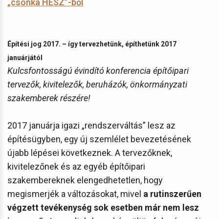
„csonka HÉSZ”-ből
Építési jog 2017. – így tervezhetünk, építhetünk 2017
januárjától
Kulcsfontosságú évindító konferencia építőipari
tervezők, kivitelezők, beruházók, önkormányzati
szakemberek részére!
2017 januárja igazi „rendszerváltás” lesz az
építésügyben, egy új szemlélet bevezetésének
újabb lépései következnek. A tervezőknek,
kivitelezőnek és az egyéb építőipari
szakembereknek elengedhetetlen, hogy
megismerjék a változásokat, mivel
a rutinszerűen
végzett tevékenység sok esetben már nem lesz