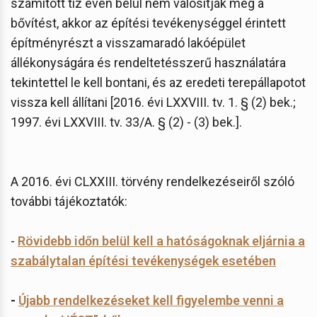
számított tíz éven belül nem valósítják meg a
bővítést, akkor az építési tevékenységgel érintett
építményrészt a visszamaradó lakóépület
állékonyságára és rendeltetésszerű használatára
tekintettel le kell bontani, és az eredeti terepállapotot
vissza kell állítani [2016. évi LXXVIII. tv. 1. § (2) bek.;
1997. évi LXXVIII. tv. 33/A. § (2) - (3) bek.].
A 2016. évi CLXXIII. törvény rendelkezéseiről szóló
további tájékoztatók:
-
Rövidebb időn belül kell a hatóságoknak eljárnia a
szabálytalan építési tevékenységek esetében
-
Újabb rendelkezéseket kell figyelembe venni a