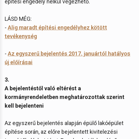
építési engedély nélkül végezhető.
LÁSD MÉG:
-
Alig maradt építési engedélyhez kötött
tevékenység
-
Az egyszerű bejelentés 2017. januártól hatályos
új előírásai
3.
A bejelentéstől való eltérést a
kormányrendeletben meghatározottak szerint
kell bejelenteni
Az egyszerű bejelentés alapján épülő lakóépület
építése során, az előre bejelentett kivitelezési