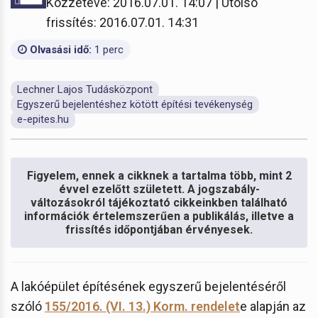
Közzétéve: 2016.07.01. 14:07 | Utolsó
frissítés: 2016.07.01. 14:31
Olvasási idő:
1 perc
Lechner Lajos Tudásközpont
Egyszerű bejelentéshez kötött építési tevékenység
e-epites.hu
Figyelem, ennek a cikknek a tartalma több, mint 2
évvel ezelőtt született. A jogszabály-
változásokról tájékoztató cikkeinkben található
információk értelemszerűen a publikálás, illetve a
frissítés időpontjában érvényesek.
A lakóépület építésének egyszerű bejelentéséről
szóló
155/2016. (VI. 13.) Korm. rendelet
e alapján az