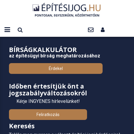
BÍRSÁGKALKULÁTOR
az építésügyi bírság meghatározásához
Érdekel
Időben értesítjük önt a
jogszabályváltozásokról
Kérje INGYENES hírlevelünket!
Feliratkozás
Keresés