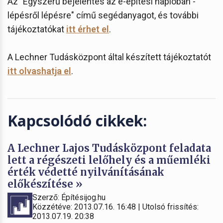
Az "Egyszerű bejelentés az e-építési naplóban -
lépésről lépésre" című segédanyagot, és további
tájékoztatókat
itt érhet el
.
A Lechner Tudásközpont által készített tájékoztatót
itt olvashatja el
.
Kapcsolódó cikkek:
A Lechner Lajos Tudásközpont feladata
lett a régészeti lelőhely és a műemléki
érték védetté nyilvánításának
előkészítése »
Szerző: Építésijog.hu
Közzétéve: 2013.07.16. 16:48 | Utolsó frissítés:
2013.07.19. 20:38