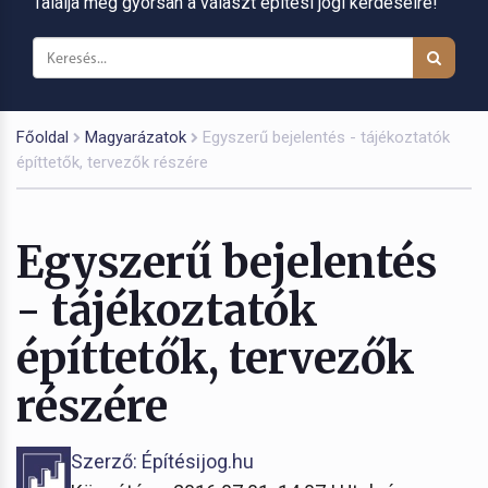
Találja meg gyorsan a választ építési jogi kérdéseire!
Főoldal
Magyarázatok
Egyszerű bejelentés - tájékoztatók
építtetők, tervezők részére
Egyszerű bejelentés
- tájékoztatók
építtetők, tervezők
részére
Szerző: Építésijog.hu