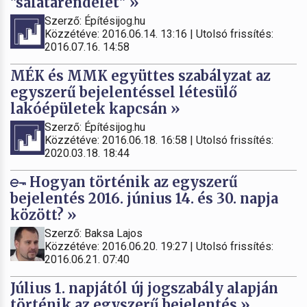
"salátarendelet" »
Szerző: Építésijog.hu
Közzétéve: 2016.06.14. 13:16 | Utolsó frissítés:
2016.07.16. 14:58
MÉK és MMK együttes szabályzat az
egyszerű bejelentéssel létesülő
lakóépületek kapcsán »
Szerző: Építésijog.hu
Közzétéve: 2016.06.18. 16:58 | Utolsó frissítés:
2020.03.18. 18:44
Hogyan történik az egyszerű
bejelentés 2016. június 14. és 30. napja
között? »
Szerző: Baksa Lajos
Közzétéve: 2016.06.20. 19:27 | Utolsó frissítés:
2016.06.21. 07:40
Július 1. napjától új jogszabály alapján
történik az egyszerű bejelentés »