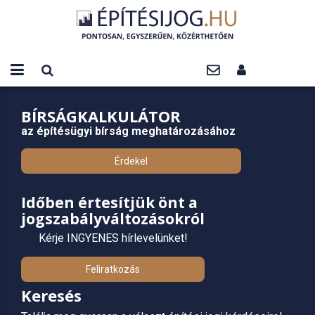
BÍRSÁGKALKULÁTOR
az építésügyi bírság meghatározásához
Érdekel
Időben értesítjük önt a
jogszabályváltozásokról
Kérje INGYENES hírlevelünket!
Feliratkozás
Keresés