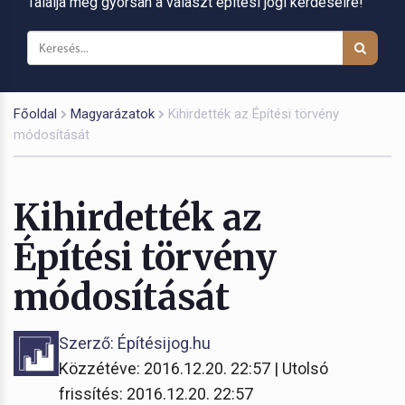
Találja meg gyorsan a választ építési jogi kérdéseire!
Főoldal
Magyarázatok
Kihirdették az Építési törvény
módosítását
Kihirdették az
Építési törvény
módosítását
Szerző: Építésijog.hu
Közzétéve: 2016.12.20. 22:57 | Utolsó
frissítés: 2016.12.20. 22:57