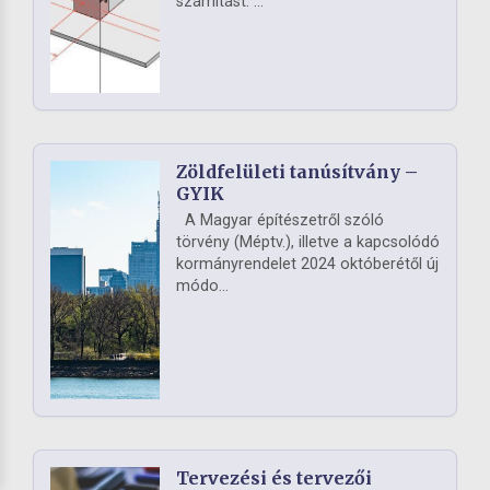
számítást. ...
Zöldfelületi tanúsítvány –
GYIK
A Magyar építészetről szóló
törvény (Méptv.), illetve a kapcsolódó
kormányrendelet 2024 októberétől új
módo...
Tervezési és tervezői