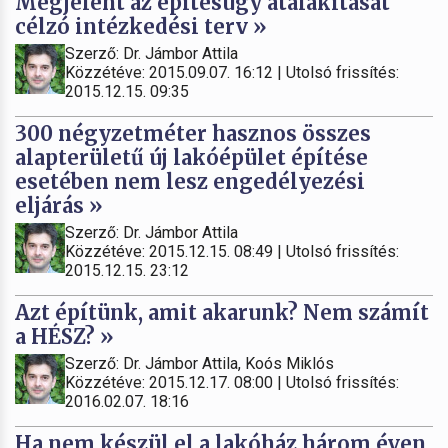
Megjelent az építésügy átalakítását
célzó intézkedési terv »
Szerző: Dr. Jámbor Attila
Közzétéve: 2015.09.07. 16:12 | Utolsó frissítés:
2015.12.15. 09:35
300 négyzetméter hasznos összes
alapterületű új lakóépület építése
esetében nem lesz engedélyezési
eljárás »
Szerző: Dr. Jámbor Attila
Közzétéve: 2015.12.15. 08:49 | Utolsó frissítés:
2015.12.15. 23:12
Azt építünk, amit akarunk? Nem számít
a HÉSZ? »
Szerző: Dr. Jámbor Attila, Koós Miklós
Közzétéve: 2015.12.17. 08:00 | Utolsó frissítés:
2016.02.07. 18:16
Ha nem készül el a lakóház három éven