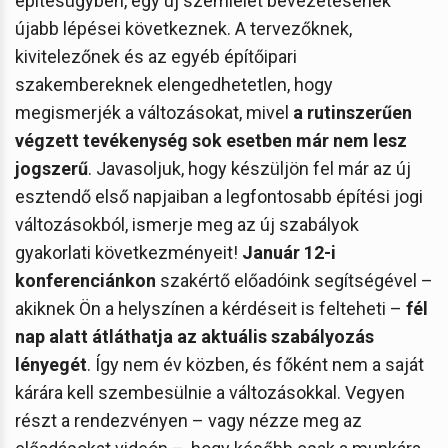
építésügyben, egy új szemlélet bevezetésének
újabb lépései következnek. A tervezőknek,
kivitelezőnek és az egyéb építőipari
szakembereknek elengedhetetlen, hogy
megismerjék a változásokat, mivel
a rutinszerűen
végzett tevékenység sok esetben már nem lesz
jogszerű
. Javasoljuk, hogy készüljön fel már az új
esztendő első napjaiban a legfontosabb építési jogi
változásokból, ismerje meg az új szabályok
gyakorlati következményeit!
Január 12-i
konferenciánkon
szakértő előadóink segítségével –
akiknek Ön a helyszínen a kérdéseit is felteheti –
fél
nap alatt átláthatja az aktuális szabályozás
lényegét
. Így nem év közben, és főként nem a saját
kárára kell szembesülnie a változásokkal. Vegyen
részt a rendezvényen – vagy nézze meg az