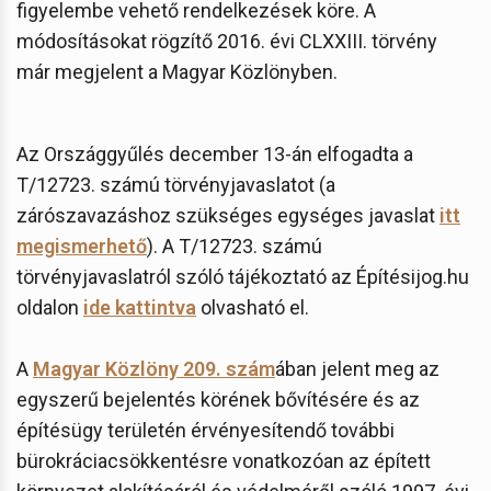
figyelembe vehető rendelkezések köre. A
módosításokat rögzítő 2016. évi CLXXIII. törvény
már megjelent a Magyar Közlönyben.
Az Országgyűlés december 13-án elfogadta a
T/12723. számú törvényjavaslatot (a
zárószavazáshoz szükséges egységes javaslat
itt
megismerhető
). A T/12723. számú
törvényjavaslatról szóló tájékoztató az Építésijog.hu
oldalon
ide kattintva
olvasható el.
A
Magyar Közlöny 209. szám
ában jelent meg az
egyszerű bejelentés körének bővítésére és az
építésügy területén érvényesítendő további
bürokráciacsökkentésre vonatkozóan az épített