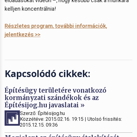
előadásokat videón –, hogy később csak a munkára
kelljen koncentrálnia!
Részletes program, további információk,
jelentkezés >>
Kapcsolódó cikkek:
Építésügy területére vonatkozó
kormányzati szándékok és az
Építésijog.hu javaslatai »
Szerző: Építésijog.hu
Közzétéve: 2015.02.16. 19:15 | Utolsó frissítés:
2015.12.15. 09:36