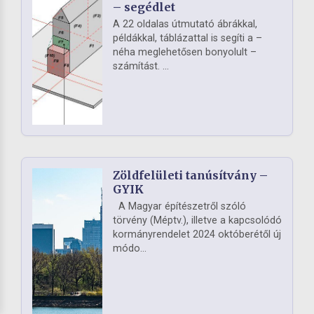
– segédlet
A 22 oldalas útmutató ábrákkal,
példákkal, táblázattal is segíti a –
néha meglehetősen bonyolult –
számítást. ...
Zöldfelületi tanúsítvány –
GYIK
A Magyar építészetről szóló
törvény (Méptv.), illetve a kapcsolódó
kormányrendelet 2024 októberétől új
módo...