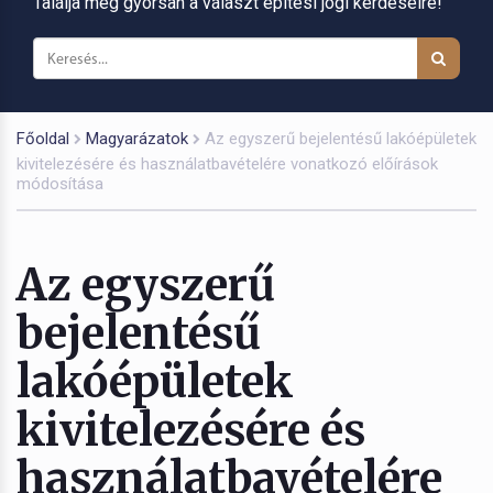
Találja meg gyorsan a választ építési jogi kérdéseire!
Főoldal
Magyarázatok
Az egyszerű bejelentésű lakóépületek
kivitelezésére és használatbavételére vonatkozó előírások
módosítása
Az egyszerű
bejelentésű
lakóépületek
kivitelezésére és
használatbavételére