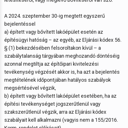
A 2024. szeptember 30-ig megtett egyszerű
bejelentéssel
a) épített vagy bővített lakóépület esetén az
építésügyi hatóság – az egyéb, az Eljárási kódex 56.
§ (1) bekezdésében felsoroltakon kívül – a
szabálytalanság tárgyában meghozandó döntéséig
azonnal megtiltja az építőipari kivitelezési
tevékenység végzését akkor is, ha azt a bejelentés
megtételének időpontjában hatályos szabályok
megsértésével végzik,
b) épített vagy bővített lakóépület esetében, ha az
építési tevékenységet jogszerűtlenül vagy
szakszerűtlenül végzik, arra az Eljárási kódex
szabályait kell alkalmazni (vagyis nem a 155/2016.
Korm. rendelet előírásait),