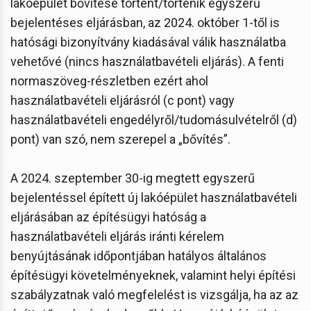
lakóépület bővítése történt/történik egyszerű
bejelentéses eljárásban, az 2024. október 1-től is
hatósági bizonyítvány kiadásával válik használatba
vehetővé (nincs használatbavételi eljárás). A fenti
normaszöveg-részletben ezért ahol
használatbavételi eljárásról (c pont) vagy
használatbavételi engedélyről/tudomásulvételről (d)
pont) van szó, nem szerepel a „bővítés”.
A 2024. szeptember 30-ig megtett egyszerű
bejelentéssel épített új lakóépület használatbavételi
eljárásában az építésügyi hatóság a
használatbavételi eljárás iránti kérelem
benyújtásának időpontjában hatályos általános
építésügyi követelményeknek, valamint helyi építési
szabályzatnak való megfelelést is vizsgálja, ha az az