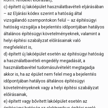
c) épített új lakóépület használatbavételi eljárásában
– az Eljárási kódex szerint a hatóság által
vizsgálandó szempontokon felül – az építésügyi
hatóság vizsgálja a bejelentés időpontjában hatályos
általános építésügyi követelményeknek, valamint a
helyi építési szabályzat előírásainak való
megfelelést is,
d) épített új lakóépület esetén az építésügyi hatóság
a használatbavételi engedély megadását, a
használatbavétel tudomásulvételét megtagadja
akkor is, ha az épület nem felel meg a bejelentés
időpontjában hatályos általános építésügyi
követelményeknek vagy a helyi építési szabályzat
előírásainak,
e) épített vagy bővített lakóépület esetén az
építésügyi hatóság az elektronikus építési napló