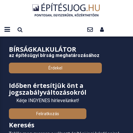
BÍRSÁGKALKULÁTOR
az építésügyi bírság meghatározásához
Érdekel
Időben értesítjük önt a
jogszabályváltozásokról
Kérje INGYENES hírlevelünket!
Feliratkozás
Keresés