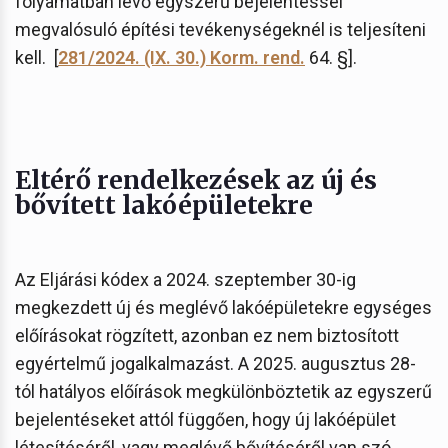
folyamatban lévő egyszerű bejelentéssel
megvalósuló építési tevékenységeknél is teljesíteni
kell. [
281/2024. (IX. 30.) Korm. rend.
64. §].
Eltérő rendelkezések az új és
bővített lakóépületekre
Az Eljárási kódex a 2024. szeptember 30-ig
megkezdett új és meglévő lakóépületekre egységes
előírásokat rögzített, azonban ez nem biztosított
egyértelmű jogalkalmazást. A 2025. augusztus 28-
tól hatályos előírások megkülönböztetik az egyszerű
bejelentéseket attól függően, hogy új lakóépület
létesítéséről, vagy meglévő bővítéséről van szó.