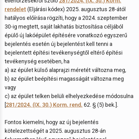
ellenőrzésekről szóló
281/2024. (IX. 30.) Korm.
rendelet
(Eljárási kódex) 2025. augusztus 28-ától
hatályos előírása rögzíti, hogy a 2024. szeptember
30-ig megtett, saját lakhatás biztosítása céljából
épülő új lakóépület építésére vonatkozó egyszerű
bejelentés esetén új bejelentést kell tenni a
bejelentett építési tevékenységtől eltérő építési
tevékenység esetében, ha
a) az épület külső alaprajzi méretét változna meg,
b) az épület beépítési magasságát változna meg
vagy
c) az épület telken belüli elhelyezkedése módosulna
[
281/2024. (IX. 30.) Korm. rend.
62. § (5) bek.].
Fontos kiemelni, hogy az új bejelentés
kötelezettségét a 2025. augusztus 28-án