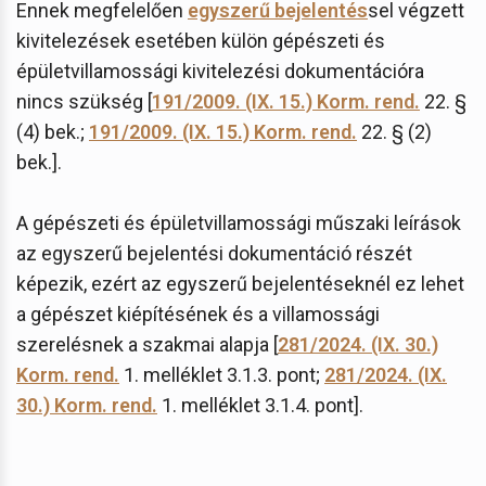
Ennek megfelelően
egyszerű bejelentés
sel végzett
kivitelezések esetében külön gépészeti és
épületvillamossági kivitelezési dokumentációra
nincs szükség [
191/2009. (IX. 15.) Korm. rend.
22. §
(4) bek.;
191/2009. (IX. 15.) Korm. rend.
22. § (2)
bek.].
A gépészeti és épületvillamossági műszaki leírások
az egyszerű bejelentési dokumentáció részét
képezik, ezért az egyszerű bejelentéseknél ez lehet
a gépészet kiépítésének és a villamossági
szerelésnek a szakmai alapja [
281/2024. (IX. 30.)
Korm. rend.
1. melléklet 3.1.3. pont;
281/2024. (IX.
30.) Korm. rend.
1. melléklet 3.1.4. pont].