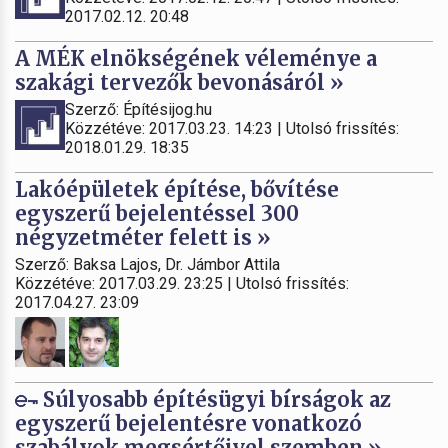
2017.02.12. 20:48
A MÉK elnökségének véleménye a
szakági tervezők bevonásáról »
Szerző: Építésijog.hu
Közzétéve: 2017.03.23. 14:23 | Utolsó frissítés:
2018.01.29. 18:35
Lakóépületek építése, bővítése
egyszerű bejelentéssel 300
négyzetméter felett is »
Szerző: Baksa Lajos, Dr. Jámbor Attila
Közzétéve: 2017.03.29. 23:25 | Utolsó frissítés:
2017.04.27. 23:09
Súlyosabb építésügyi bírságok az
egyszerű bejelentésre vonatkozó
szabályok megsértőivel szemben »