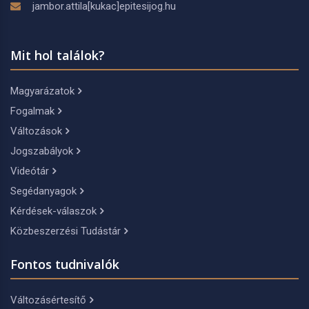
jambor.attila[kukac]epitesijog.hu
Mit hol találok?
Magyarázatok
Fogalmak
Változások
Jogszabályok
Videótár
Segédanyagok
Kérdések-válaszok
Közbeszerzési Tudástár
Fontos tudnivalók
Változásértesítő