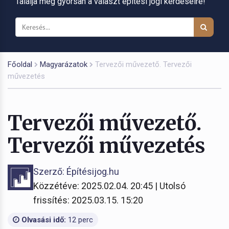
Találja meg gyorsan a választ építési jogi kérdéseire!
Főoldal
Magyarázatok
Tervezői művezető. Tervezői
művezetés
Tervezői művezető.
Tervezői művezetés
Szerző: Építésijog.hu
Közzétéve: 2025.02.04. 20:45 | Utolsó
frissítés: 2025.03.15. 15:20
Olvasási idő:
12 perc