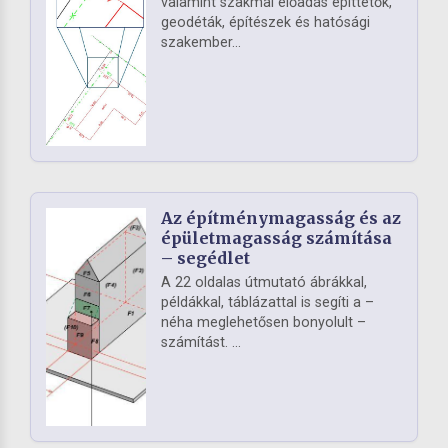
valamint szakmai előadás építtetők,
geodéták, építészek és hatósági
szakember...
Az építménymagasság és az
épületmagasság számítása
– segédlet
A 22 oldalas útmutató ábrákkal,
példákkal, táblázattal is segíti a –
néha meglehetősen bonyolult –
számítást. ...