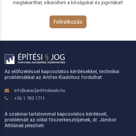
megtakaríthat, elkerülheti a bírságokat és jogvitákat!
Feliratkozás
Az előfizetéssel kapcsolatos kérdésekkel, technikai
problémákkal az Artifex Kiadóhoz fordulhat:
info[kukac]artifexkiado.hu
+36 1 783 1711
A szakmai tartalommal kapcsolatos kérdéseit,
problémáit az oldal főszerkesztőjének, dr. Jámbor
Attilának jelezheti: