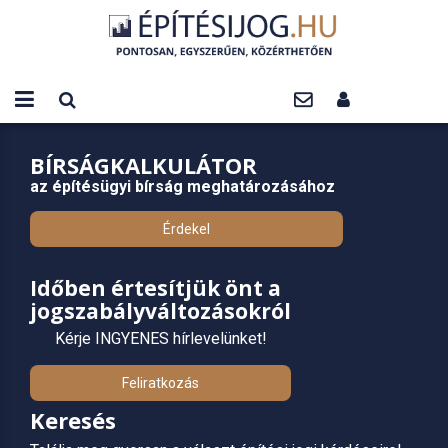
BÍRSÁGKALKULÁTOR
az építésügyi bírság meghatározásához
Érdekel
Időben értesítjük önt a
jogszabályváltozásokról
Kérje INGYENES hírlevelünket!
Feliratkozás
Keresés