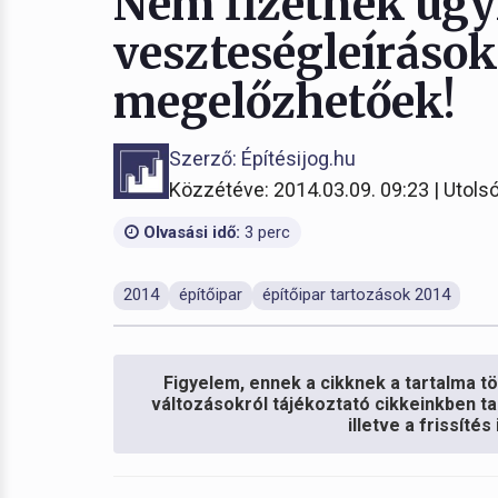
Nem fizetnek ügyf
veszteségleíráso
megelőzhetőek!
Szerző: Építésijog.hu
Közzétéve: 2014.03.09. 09:23 | Utolsó
Olvasási idő:
3 perc
2014
építőipar
építőipar tartozások 2014
Figyelem, ennek a cikknek a tartalma töb
változásokról tájékoztató cikkeinkben ta
illetve a frissíté