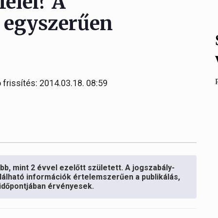
elei? A
k egyszerűen
 frissítés: 2014.03.18. 08:59
b, mint 2 évvel ezelőtt született. A jogszabály-
lálható információk értelemszerűen a publikálás,
s időpontjában érvényesek.