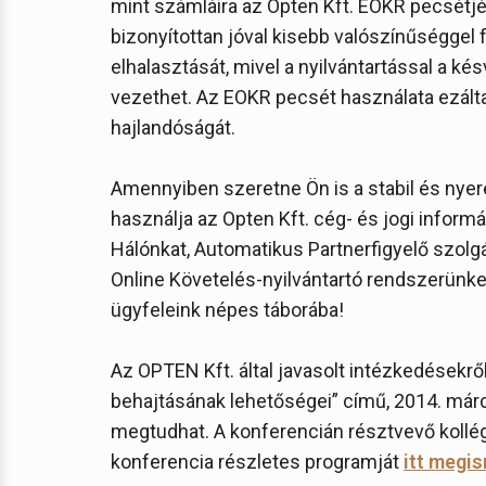
mint számláira az Opten Kft. EOKR pecsétjét 
bizonyítottan jóval kisebb valószínűséggel 
elhalasztását, mivel a nyilvántartással a k
vezethet. Az EOKR pecsét használata ezálta
hajlandóságát.
Amennyiben szeretne Ön is a stabil és nyere
használja az Opten Kft. cég- és jogi informá
Hálónkat, Automatikus Partnerfigyelő szol
Online Követelés-nyilvántartó rendszerünket
ügyfeleink népes táborába!
Az OPTEN Kft. által javasolt intézkedésekr
behajtásának lehetőségei” című, 2014. márci
megtudhat. A konferencián résztvevő kollé
konferencia részletes programját
itt megi