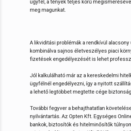
ügyfél, a tények teljes körű megismeréséve
meg magunkat.
A likviditási problémák a rendkívül alacsony 
kombinálva sajnos életveszélyes piaci kör
fizetések engedélyezését is lehet profess
Jól kalkulálható már az a kereskedelmi hit
ügyfélnél engedélyezni, így a nyitott szállít
a lehető legtöbbet megtette cége biztonsá
További fegyver a behajthatatlan követelés
nyilvántartás. Az Opten Kft. Egységes Onlin
bankok, biztosítók és hitelminősítők túlnyo