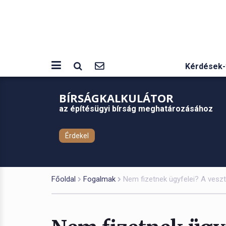
Kérdések-
BÍRSÁGKALKULÁTOR
az építésügyi bírság meghatározásához
Érdekel
Főoldal
Fogalmak
Nem fizetnek ügyfelei? A vesz