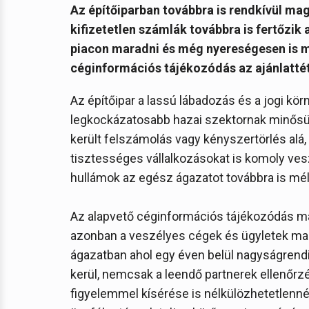
Az építőiparban továbbra is rendkívül ma
kifizetetlen számlák továbbra is fertőzik 
piacon maradni és még nyereségesen is 
céginformációs tájékozódás az ajánlattét
Az építőipar a lassú lábadozás és a jogi kör
legkockázatosabb hazai szektornak minősül.
került felszámolás vagy kényszertörlés alá,
tisztességes vállalkozásokat is komoly ves
hullámok az egész ágazatot továbbra is mél
Az alapvető céginformációs tájékozódás má
azonban a veszélyes cégek és ügyletek ma 
ágazatban ahol egy éven belül nagyságrendi
kerül, nemcsak a leendő partnerek ellenőrz
figyelemmel kísérése is nélkülözhetetlenné