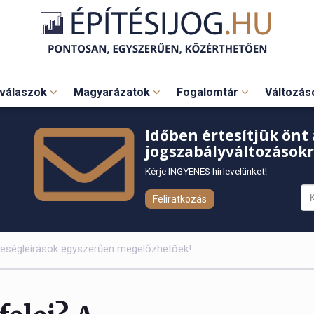
válaszok
Magyarázatok
Fogalomtár
Változá
Időben értesítjük önt 
jogszabályváltozásokr
Kérje INGYENES hírlevelünket!
Feliratkozás
teségleírások egyszerűen megelőzhetőek!