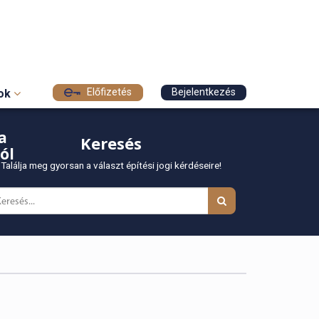
Előfizetés
Bejelentkezés
sok
a
Keresés
ól
Találja meg gyorsan a választ építési jogi kérdéseire!