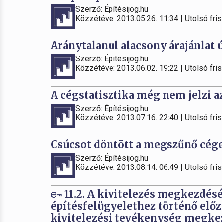
Szerző: Építésijog.hu
Közzétéve: 2013.05.26. 11:34 | Utolsó fris
Aránytalanul alacsony árajánlat 
Szerző: Építésijog.hu
Közzétéve: 2013.06.02. 19:22 | Utolsó fris
A cégstatisztika még nem jelzi az
Szerző: Építésijog.hu
Közzétéve: 2013.07.16. 22:40 | Utolsó fris
Csúcsot döntött a megszűnő cége
Szerző: Építésijog.hu
Közzétéve: 2013.08.14. 06:49 | Utolsó fris
11.2. A kivitelezés megkezdésé
építésfelügyelethez történő előze
kivitelezési tevékenység megke