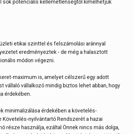
l sok potenciális kellemetlenségtől kímélhetjük
üzleti etikai szinttel és felszámolási aránnyal
nyezetet eredményeztek - de még a halasztott
zionális módon végezni.
elkeret-maximum is, amelyet célszerű egy adott
ást vállaló vállalkozó mindig biztos lehet abban, hogy
ga érdekében.
ek minimalizálása érdekében a követelés-
e Követelés-nyilvántartó Rendszerét a hazai
mó része használja, ezáltal Önnek nincs más dolga,