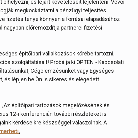
elhelyezni, és lejárt követeléseit lejelenteni. Vevői
fogják megkockáztatni a pénzügyi teljesítés
ésve fizetés ténye könnyen a forrásai elapadásához
l nagyban előremozdítja partnerei fizetési
séges építőipari vállalkozások körébe tartozni,
ciós szolgáltatásait! Próbálja ki OPTEN - Kapcsolati
gáltatásunkat, Cégelemzésünket vagy Egységes
, és lépjen be Ön is sikeres és elégedett
ől „Az építőipari tartozások megelőzésének és
us 12-i konferencián további részleteket is
gáink kérdéseikre készséggel válaszolnak. A
smerheti
.