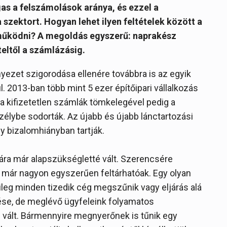
gas a felszámolások aránya, és ezzel a
a szektort. Hogyan lehet ilyen feltételek között a
működni? A megoldás egyszerű: naprakész
eltől a számlázásig.
nyezet szigorodása ellenére továbbra is az egyik
 2013-ban több mint 5 ezer építőipari vállalkozás
 a kifizetetlen számlák tömkelegével pedig a
zélybe sodorták. Az újabb és újabb lánctartozási
y bizalomhiányban tartják.
ra már alapszükségletté vált. Szerencsére
már nagyon egyszerűen feltárhatóak. Egy olyan
leg minden tizedik cég megszűnik vagy eljárás alá
ése, de meglévő ügyfeleink folyamatos
 vált. Bármennyire megnyerőnek is tűnik egy