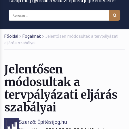
Találja meg gyorsan a választ építési jogi kérdéseire!
Főoldal
Fogalmak
Jelentősen módosultak a tervpályázati
eljárás szabályai
Jelentősen
módosultak a
tervpályázati eljárás
szabályai
Szerző: Építésijog.hu