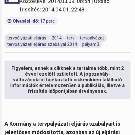
Közzétéve: 2014.03.09. 08:54 | Utolsó
frissítés: 2014.04.01. 22:48
Olvasási idő:
17 perc
tervpályázati eljárás
2014
terv
tervpályázat
tervpályázati eljárás szabályai 2014
pályamű
Figyelem, ennek a cikknek a tartalma több, mint 2
évvel ezelőtt született. A jogszabály-
változásokról tájékoztató cikkeinkben található
információk értelemszerűen a publikálás, illetve a
frissítés időpontjában érvényesek.
A Kormány a tervpályázati eljárás szabályait is
jelentősen módosította, azonban az új eljárási