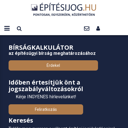
BÍRSÁGKALKULÁTOR
az építésügyi bírság meghatározásához
Érdekel
Időben értesítjük önt a
jogszabályváltozásokról
Kérje INGYENES hírlevelünket!
Feliratkozás
Keresés