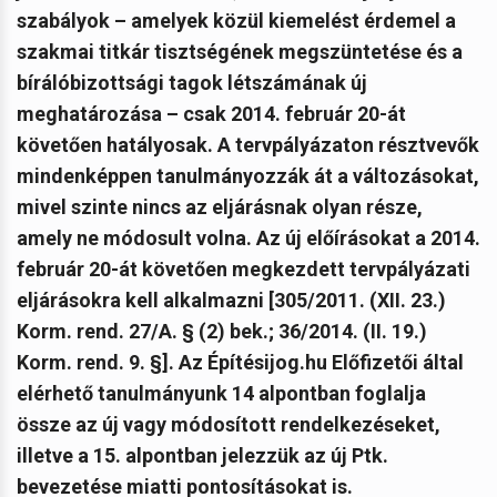
szabályok – amelyek közül kiemelést érdemel a
szakmai titkár tisztségének megszüntetése és a
bírálóbizottsági tagok létszámának új
meghatározása – csak 2014. február 20-át
követően hatályosak. A tervpályázaton résztvevők
mindenképpen tanulmányozzák át a változásokat,
mivel szinte nincs az eljárásnak olyan része,
amely ne módosult volna.
Az új előírásokat a 2014.
február 20-át követően megkezdett tervpályázati
eljárásokra kell alkalmazni [305/2011. (XII. 23.)
Korm. rend. 27/A. § (2) bek.; 36/2014. (II. 19.)
Korm. rend. 9. §]. Az Építésijog.hu Előfizetői által
elérhető tanulmányunk 14 alpontban foglalja
össze az új vagy módosított rendelkezéseket,
illetve a 15. alpontban jelezzük az új Ptk.
bevezetése miatti pontosításokat is.