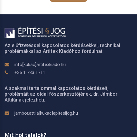
Az előfizetéssel kapcsolatos kérdésekkel, technikai
problémákkal az Artifex Kiadóhoz fordulhat:
info[kukac]artifexkiado.hu
+36 1 783 1711
A szakmai tartalommal kapcsolatos kérdéseit,
problémáit az oldal főszerkesztőjének, dr. Jámbor
Attilának jelezheti:
jambor.attila[kukac]epitesijog.hu
Mit hol találok?