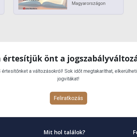
Magyarországon
 értesítjük önt a jogszabályváltoz
rtesítőnket a változásokról! Sok időt megtakaríthat, elkerülheti
jogvitákat!
Feliratkozás
Mit hol találok?
F