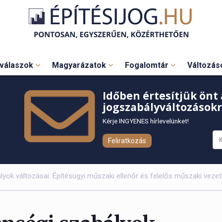
válaszok
Magyarázatok
Fogalomtár
Változá
Időben értesítjük önt 
jogszabályváltozásokr
Kérje INGYENES hírlevelünket!
Feliratkozás
yok változásai. Építésügyi műszaki ellenőr és felelős műszaki veze