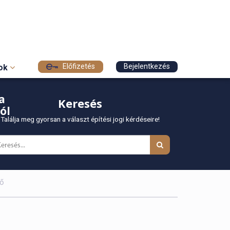
Előfizetés
Bejelentkezés
sok
a
Keresés
ól
Találja meg gyorsan a választ építési jogi kérdéseire!
tő