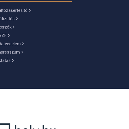
ltozásértesítő
őfizetés
zerzők
SZF
datvédelem
mpresszum
ktatás