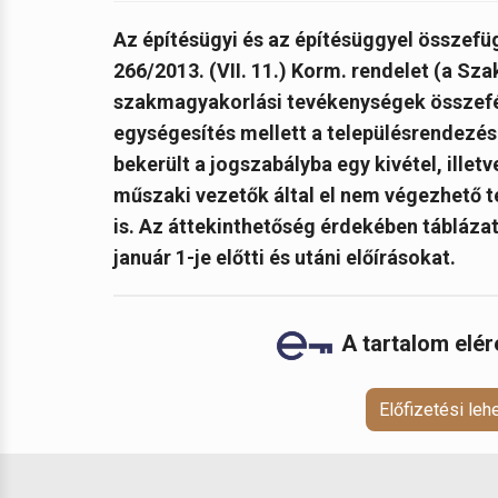
Az építésügyi és az építésüggyel összef
266/2013. (VII. 11.) Korm. rendelet (a Sz
szakmagyakorlási tevékenységek összefé
egységesítés mellett a településrendezé
bekerült a jogszabályba egy kivétel, illetv
műszaki vezetők által el nem végezhető 
is. Az áttekinthetőség érdekében tábláza
január 1-je előtti és utáni előírásokat.
A tartalom elé
Előfizetési le