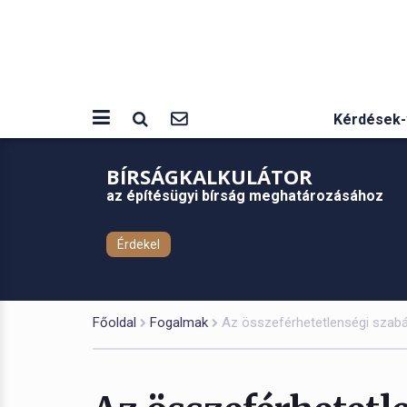
Kérdések-
BÍRSÁGKALKULÁTOR
az építésügyi bírság meghatározásához
Érdekel
Főoldal
Fogalmak
Az összeférhetetlenségi szabál