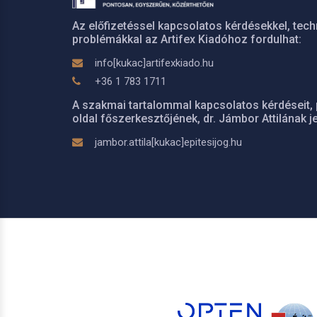
Az előfizetéssel kapcsolatos kérdésekkel, tech
problémákkal az Artifex Kiadóhoz fordulhat:
info[kukac]artifexkiado.hu
+36 1 783 1711
A szakmai tartalommal kapcsolatos kérdéseit, 
oldal főszerkesztőjének, dr. Jámbor Attilának je
jambor.attila[kukac]epitesijog.hu