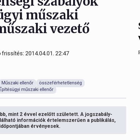
enségi szabályok
sügyi műszaki
 műszaki vezető
 frissítés: 2014.04.01. 22:47
Műszaki ellenőr
összeférhetetlenség
Építésügyi műszaki ellenőr
b, mint 2 évvel ezelőtt született. A jogszabály-
lálható információk értelemszerűen a publikálás,
s időpontjában érvényesek.