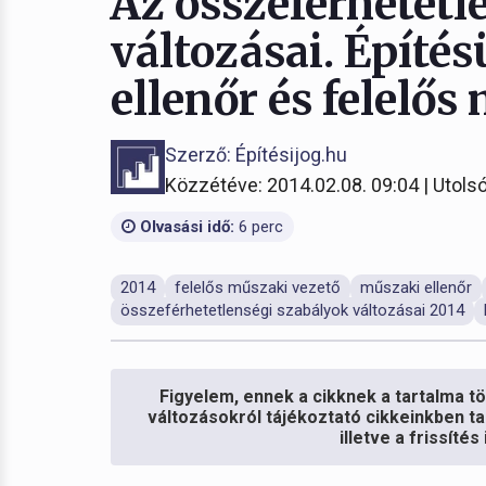
Az összeférhetetl
változásai. Építé
ellenőr és felelős
Szerző: Építésijog.hu
Közzétéve: 2014.02.08. 09:04 | Utolsó
Olvasási idő:
6 perc
2014
felelős műszaki vezető
műszaki ellenőr
összeférhetetlenségi szabályok változásai 2014
Figyelem, ennek a cikknek a tartalma töb
változásokról tájékoztató cikkeinkben ta
illetve a frissíté