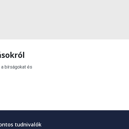
ásokról
 a bírságokat és
ontos tudnivalók