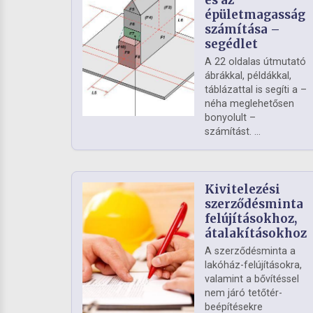
és az
épületmagasság
számítása –
segédlet
A 22 oldalas útmutató
ábrákkal, példákkal,
táblázattal is segíti a –
néha meglehetősen
bonyolult –
számítást. ...
Kivitelezési
szerződésminta
felújításokhoz,
átalakításokhoz
A szerződésminta a
lakóház-felújításokra,
valamint a bővítéssel
nem járó tetőtér-
beépítésekre