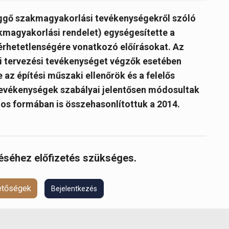
üggő szakmagyakorlási tevékenységekről szóló
akmagyakorlási rendelet) egységesítette a
rhetetlenségére vonatkozó előírásokat. Az
si tervezési tevékenységet végzők esetében
e az építési műszaki ellenőrök és a felelős
tevékenységek szabályai jelentősen módosultak
tos formában is összehasonlítottuk a 2014.
réséhez előfizetés szükséges.
hetőségek
Bejelentkezés