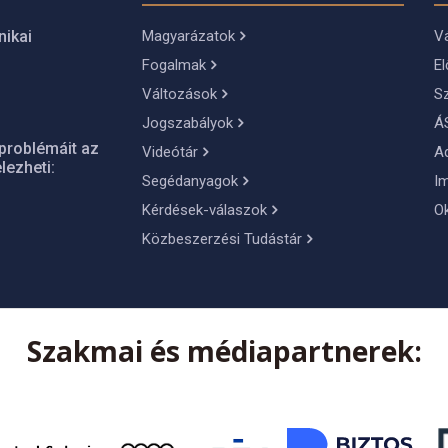
Magyarázatok
Vá
nikai
Fogalmak
El
Változások
S
Jogszabályok
Á
problémáit az
Videótár
A
lezheti:
Segédanyagok
I
Kérdések-válaszok
O
Közbeszerzési Tudástár
Szakmai és médiapartnerek: