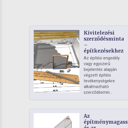
Kivitelezési
szerződésminta
–
építkezésekhez
Az építési engedély
vagy egyszerű
bejelentés alapján
végzett építési
tevékenységekre
alkalmazható
szerződésmin...
Az
építménymagass