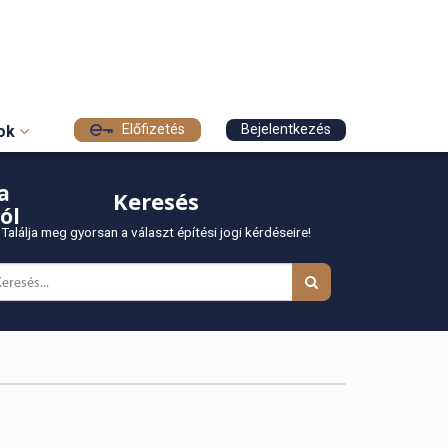
Előfizetés
Bejelentkezés
sok
a
Keresés
ól
Találja meg gyorsan a választ építési jogi kérdéseire!