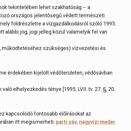
anok tekintetében lehet szakhatóság – a
tozó országos jelentőségű védett természeti
amely földrészletre a vízgazdálkodásról szóló 1995.
 alábbi jog, jogi jelleg közül valamelyik fel van
z, működtetéséhez szükséges) vízvezetési és
lme érdekében kijelölt védőterületen, védősávban
 való elhelyezkedés ténye [1995. LVII. tv. 27. §, 20.
hez kapcsolódó fontosabb előírásokat az
árában itt megismerheti:
parti sáv
,
nagyvízi meder
.