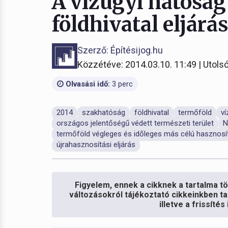
A vízügyi hatóság
földhivatal eljárá
Szerző: Építésijog.hu
Közzétéve: 2014.03.10. 11:49 | Utolsó
Olvasási idő:
3 perc
2014
szakhatóság
földhivatal
termőföld
ví
országos jelentőségű védett természeti terület
N
termőföld végleges és időleges más célú hasznosí
újrahasznosítási eljárás
Figyelem, ennek a cikknek a tartalma töb
változásokról tájékoztató cikkeinkben ta
illetve a frissíté