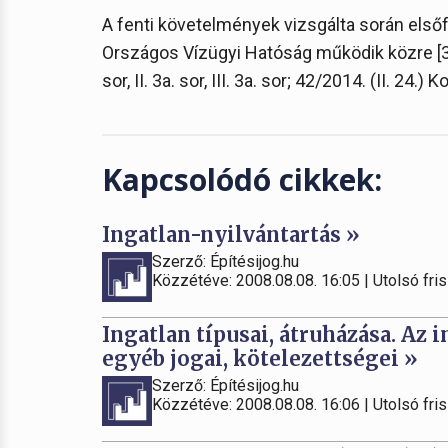
A fenti követelmények vizsgálta során első
Országos Vízügyi Hatóság működik közre [338/
sor, II. 3a. sor, III. 3a. sor; 42/2014. (II. 24.) 
Kapcsolódó cikkek:
Ingatlan-nyilvántartás »
Szerző: Építésijog.hu
Közzétéve: 2008.08.08. 16:05 | Utolsó fris
Ingatlan típusai, átruházása. Az 
egyéb jogai, kötelezettségei »
Szerző: Építésijog.hu
Közzétéve: 2008.08.08. 16:06 | Utolsó fris