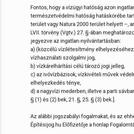
Fontos, hogy a vízügyi hatóság azon ingatl
természetvédelmi hatóság hatáskörébe tar
terület vagy Natura 2000 terület helyett –, 
LVII. törvény (Vgtv.) 27. §-ában meghatározott
jegyezve az ingatlan-nyilvántartásban:
a) (közcélú vízilétesítmény elhelyezéséhe
vízhasználati szolgalmi jog,
b) vízkárelhárítási célú tározó jogi jelleg,
c) az ivóvízbázisok, vízkivételi művek véde
elhelyezkedés ténye,
d) a nagyvízi mederben, illetve a parti sávban
§ (1) és (2) bek, 21. §, 25. § (3) bek.].
Az alábbi jogszabályi fogalmakat, és az eh
Építésijog.hu Előfizetője a honlap Fogalomt