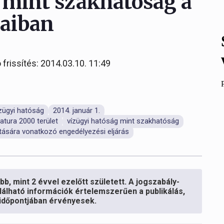
 mint szakhatóság a
saiban
 frissítés: 2014.03.10. 11:49
zügyi hatóság
2014. január 1.
atura 2000 terület
vízügyi hatóság mint szakhatóság
tására vonatkozó engedélyezési eljárás
b, mint 2 évvel ezelőtt született. A jogszabály-
lálható információk értelemszerűen a publikálás,
s időpontjában érvényesek.