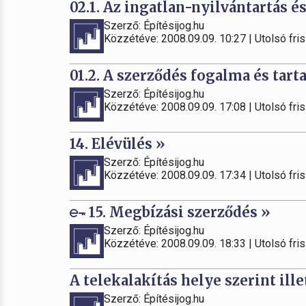
02.1. Az ingatlan-nyilvántartás é
Szerző: Építésijog.hu
Közzétéve: 2008.09.09. 10:27 | Utolsó fris
01.2. A szerződés fogalma és tart
Szerző: Építésijog.hu
Közzétéve: 2008.09.09. 17:08 | Utolsó fris
14. Elévülés »
Szerző: Építésijog.hu
Közzétéve: 2008.09.09. 17:34 | Utolsó fris
15. Megbízási szerződés »
Szerző: Építésijog.hu
Közzétéve: 2008.09.09. 18:33 | Utolsó fris
A telekalakítás helye szerint ill
Szerző: Építésijog.hu