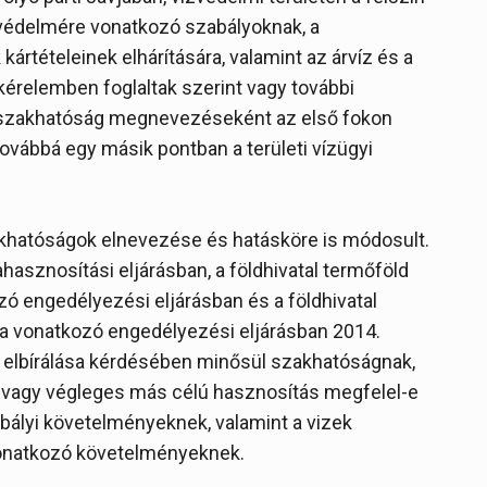
k védelmére vonatkozó szabályoknak, a
 kártételeinek elhárítására, valamint az árvíz és a
kérelemben foglaltak szerint vagy további
ly szakhatóság megnevezéseként az első fokon
 továbbá egy másik pontban a területi vízügyi
akhatóságok elnevezése és hatásköre is módosult.
rahasznosítási eljárásban, a földhivatal termőföld
ó engedélyezési eljárásban és a földhivatal
a vonatkozó engedélyezési eljárásban 2014.
ak elbírálása kérdésében minősül szakhatóságnak,
es vagy végleges más célú hasznosítás megfelel-e
bályi követelményeknek, valamint a vizek
 vonatkozó követelményeknek.