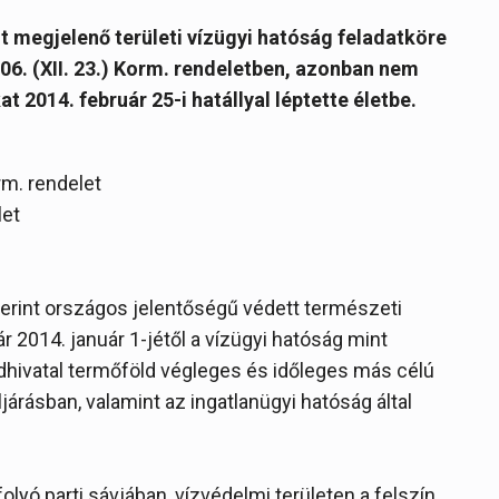
t megjelenő területi vízügyi hatóság feladatköre
06. (XII. 23.) Korm. rendeletben, azonban nem
t 2014. február 25-i hatállyal léptette életbe.
rm. rendelet
let
szerint országos jelentőségű védett természeti
r 2014. január 1-jétől a vízügyi hatóság mint
dhivatal termőföld végleges és időleges más célú
rásban, valamint az ingatlanügyi hatóság által
olyó parti sávjában, vízvédelmi területen a felszín