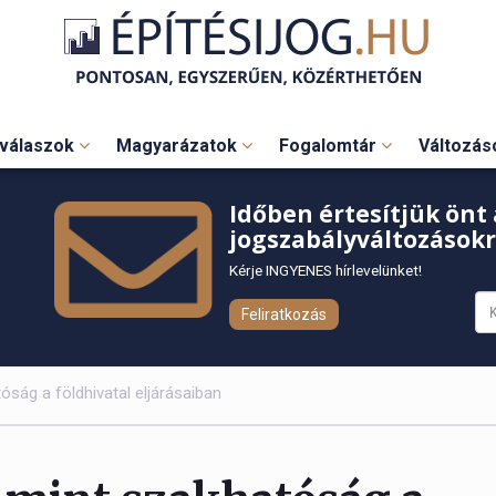
válaszok
Magyarázatok
Fogalomtár
Változá
Időben értesítjük önt 
jogszabályváltozásokr
Kérje INGYENES hírlevelünket!
Feliratkozás
óság a földhivatal eljárásaiban