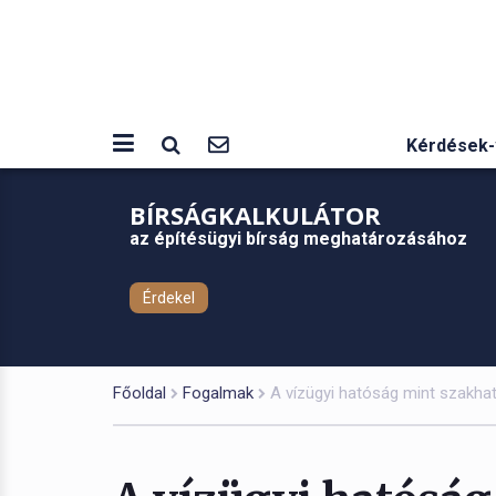
Kérdések-
BÍRSÁGKALKULÁTOR
az építésügyi bírság meghatározásához
Érdekel
Főoldal
Fogalmak
A vízügyi hatóság mint szakhat