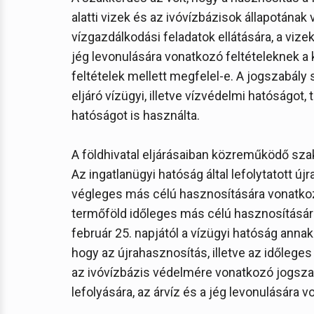
alatti vizek és az ivóvízbázisok állapotána
vízgazdálkodási feladatok ellátására, a vizek
jég levonulására vonatkozó feltételeknek a 
feltételek mellett megfelel-e. A jogszabá
eljáró vízügyi, illetve vízvédelmi hatóságot,
hatóságot is használta.
A földhivatal eljárásaiban közreműködő sz
Az ingatlanügyi hatóság által lefolytatott új
végleges más célú hasznosítására vonatkoz
termőföld időleges más célú hasznosításár
február 25. napjától a vízügyi hatóság ann
hogy az újrahasznosítás, illetve az időleg
az ivóvízbázis védelmére vonatkozó jogsza
lefolyására, az árvíz és a jég levonulására