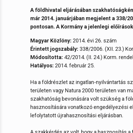
A földhivatal eljárásában szakhatóságkén
már 2014. januárjában megjelent a 338/20
pontosan. A Kormány a jelenlegi előírásoka
Magyar Közlöny:
2014. évi 26. szám
Érintett jogszabály:
338/2006. (XII. 23.) Ko
Módosította:
42/2014. (II. 24.) Korm. rende
Hatályos:
2014. február 25.
Ha a földrészlet az ingatlan-nyilvántartás 
területen vagy Natura 2000 területen van má
szakhatóság bevonására volt szükség a föl
hasznosítására vonatkozó engedélyezési eljá
lefolytatott újrahasznosítási eljárásban.
A szakkérdés az volt, hogy a hasznosítás a f