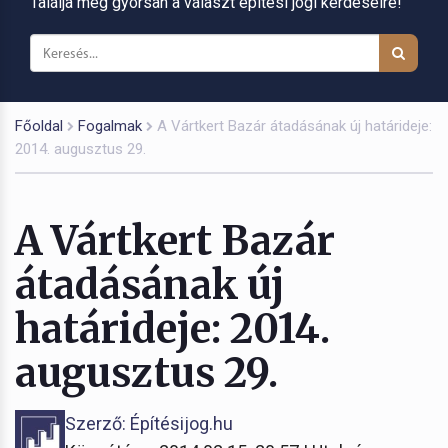
Találja meg gyorsan a választ építési jogi kérdéseire!
Főoldal
Fogalmak
A Vártkert Bazár átadásának új határideje:
2014. augusztus 29.
A Vártkert Bazár
átadásának új
határideje: 2014.
augusztus 29.
Szerző: Építésijog.hu