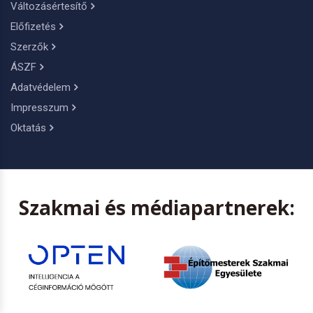
Változásértesítő
Előfizetés
Szerzők
ÁSZF
Adatvédelem
Impresszum
Oktatás
Szakmai és médiapartnerek: