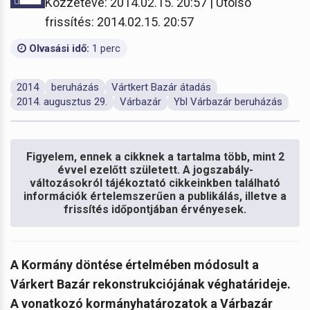
Közzétéve: 2014.02.15. 20:57 | Utolsó
frissítés: 2014.02.15. 20:57
Olvasási idő:
1 perc
2014
beruházás
Vártkert Bazár átadás
2014. augusztus 29.
Várbazár
Ybl Várbazár beruházás
Figyelem, ennek a cikknek a tartalma több, mint 2
évvel ezelőtt született. A jogszabály-
változásokról tájékoztató cikkeinkben található
információk értelemszerűen a publikálás, illetve a
frissítés időpontjában érvényesek.
A Kormány döntése értelmében módosult a
Várkert Bazár rekonstrukciójának véghatárideje.
A vonatkozó kormányhatározatok a Várbazár