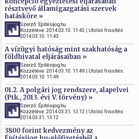
koncepció egyeztetési eljárásában
résztvevő államigazgatási szervek
hatásköre »
Szerző: Építésijog.hu
Közzétéve: 2014.03.10. 11:43 | Utolsó frissítés:
2014.03.10. 11:43
A vízügyi hatóság mint szakhatóság a
földhivatal eljárásaiban »
Szerző: Építésijog.hu
Közzétéve: 2014.03.10. 11:49 | Utolsó frissítés:
2014.03.10. 11:49
01.2. A polgári jog rendszere, alapelvei
(Ptk., 2013. évi V. törvény) »
Szerző: Építésijog.hu
Közzétéve: 2014.03.31. 13:12 | Utolsó frissítés:
2014.03.31. 13:12
3800 forint kedvezmény az
Építésijog.hu-előfizetésből a