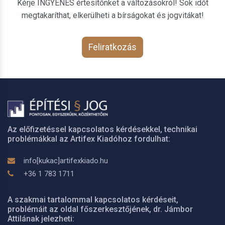
Kérje INGYENES értesítőnket a változásokról! Sok időt
megtakaríthat, elkerülheti a bírságokat és jogvitákat!
Feliratkozás
Az előfizetéssel kapcsolatos kérdésekkel, technikai
problémákkal az Artifex Kiadóhoz fordulhat:
info[kukac]artifexkiado.hu
+36 1 783 1711
A szakmai tartalommal kapcsolatos kérdéseit,
problémáit az oldal főszerkesztőjének, dr. Jámbor
Attilának jelezheti: