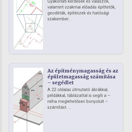
Gyakorlati kérdések és válaszok,
valamint szakmai előadás építtetők,
geodéták, építészek és hatósági
szakember...
Az építménymagasság és az
épületmagasság számítása
– segédlet
A 22 oldalas útmutató ábrákkal,
példákkal, táblázattal is segíti a –
néha meglehetősen bonyolult –
számítást. ...