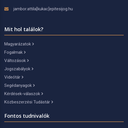
jambor.attila[kukac]epitesijog.hu
Mit hol találok?
Magyarázatok
Fogalmak
Változások
Jogszabályok
Videótár
Segédanyagok
Kérdések-válaszok
Közbeszerzési Tudástár
Fontos tudnivalók