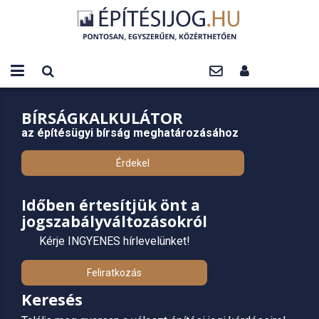
BÍRSÁGKALKULÁTOR
az építésügyi bírság meghatározásához
Érdekel
Időben értesítjük önt a
jogszabályváltozásokról
Kérje INGYENES hírlevelünket!
Feliratkozás
Keresés