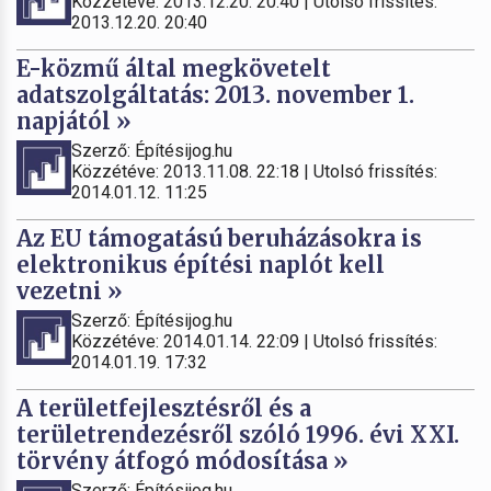
Közzétéve: 2013.12.20. 20:40 | Utolsó frissítés:
2013.12.20. 20:40
E-közmű által megkövetelt
adatszolgáltatás: 2013. november 1.
napjától »
Szerző: Építésijog.hu
Közzétéve: 2013.11.08. 22:18 | Utolsó frissítés:
2014.01.12. 11:25
Az EU támogatású beruházásokra is
elektronikus építési naplót kell
vezetni »
Szerző: Építésijog.hu
Közzétéve: 2014.01.14. 22:09 | Utolsó frissítés:
2014.01.19. 17:32
A területfejlesztésről és a
területrendezésről szóló 1996. évi XXI.
törvény átfogó módosítása »
Szerző: Építésijog.hu