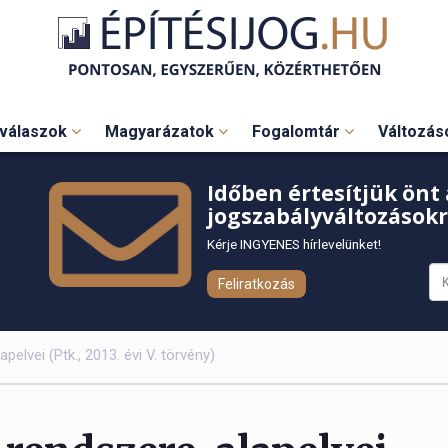
válaszok
Magyarázatok
Fogalomtár
Változá
Időben értesítjük önt 
jogszabályváltozásokr
Kérje INGYENES hírlevelünket!
Feliratkozás
apelvei (Ptk., 2013. évi V. törvény)