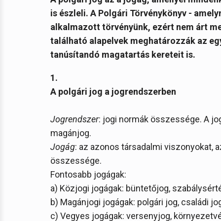
is észleli. A Polgári Törvénykönyv - amely
alkalmazott törvényünk, ezért nem árt meg
található alapelvek meghatározzák az eg
tanúsítandó magatartás kereteit is.
1.
A polgári jog a jogrendszerben
Jogrendszer
: jogi normák összessége. A jog
magánjog.
Jogág
: az azonos társadalmi viszonyokat,
összessége.
Fontosabb jogágak:
a) Közjogi jogágak: büntetőjog, szabálysérté
b) Magánjogi jogágak: polgári jog, családi jo
c) Vegyes jogágak: versenyjog, környezetvéd