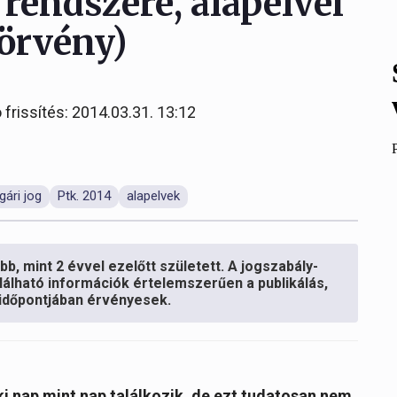
g rendszere, alapelvei
 törvény)
 frissítés: 2014.03.31. 13:12
gári jog
Ptk. 2014
alapelvek
b, mint 2 évvel ezelőtt született. A jogszabály-
lálható információk értelemszerűen a publikálás,
s időpontjában érvényesek.
ki nap mint nap találkozik, de ezt tudatosan nem