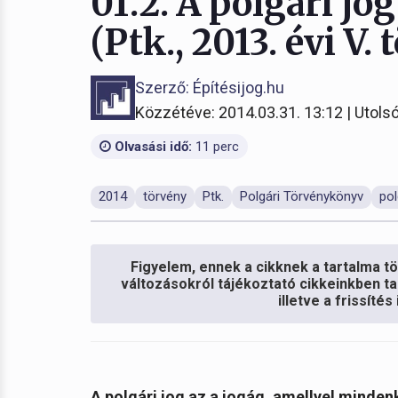
01.2. A polgári jo
(Ptk., 2013. évi V.
Szerző: Építésijog.hu
Közzétéve: 2014.03.31. 13:12 | Utolsó
Olvasási idő:
11 perc
2014
törvény
Ptk.
Polgári Törvénykönyv
pol
Figyelem, ennek a cikknek a tartalma töb
változásokról tájékoztató cikkeinkben ta
illetve a frissíté
A polgári jog az a jogág, amellyel minden