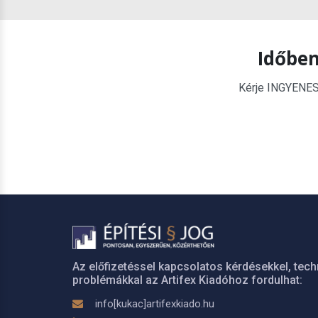
Időben
Kérje INGYENES é
Az előfizetéssel kapcsolatos kérdésekkel, tech
problémákkal az Artifex Kiadóhoz fordulhat:
info[kukac]artifexkiado.hu