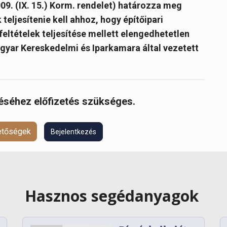
09. (IX. 15.) Korm. rendelet) határozza meg
teljesítenie kell ahhoz, hogy építőipari
feltételek teljesítése mellett elengedhetetlen
agyar Kereskedelmi és Iparkamara által vezetett
réséhez előfizetés szükséges.
hetőségek
Bejelentkezés
Hasznos segédanyagok