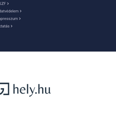
SZF
datvédelem
mpresszum
ktatás