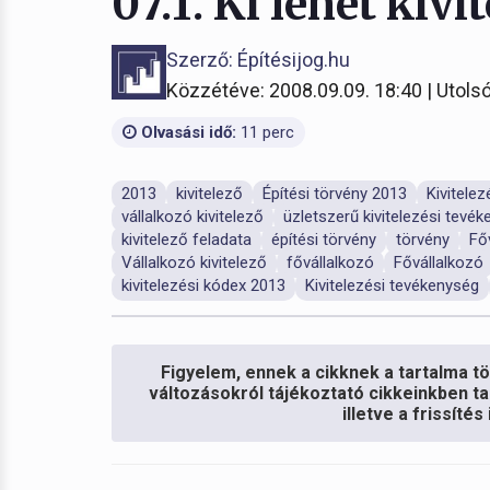
07.1. Ki lehet kivi
Szerző: Építésijog.hu
Közzétéve: 2008.09.09. 18:40 | Utolsó
Olvasási idő:
11 perc
2013
kivitelező
Építési törvény 2013
Kivitele
vállalkozó kivitelező
üzletszerű kivitelezési tevé
kivitelező feladata
építési törvény
törvény
Fő
Vállalkozó kivitelező
fővállalkozó
Fővállalkozó
kivitelezési kódex 2013
Kivitelezési tevékenység
Figyelem, ennek a cikknek a tartalma töb
változásokról tájékoztató cikkeinkben ta
illetve a frissíté