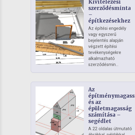
Kivitelezési
szerződésminta
–
építkezésekhez
Az építési engedély
vagy egyszerű
bejelentés alapján
végzett építési
tevékenységekre
alkalmazható
szerződésmin...
Az
építménymagass
és az
épületmagasság
számítása –
segédlet
A 22 oldalas útmutató
ábrákkal, példákkal,