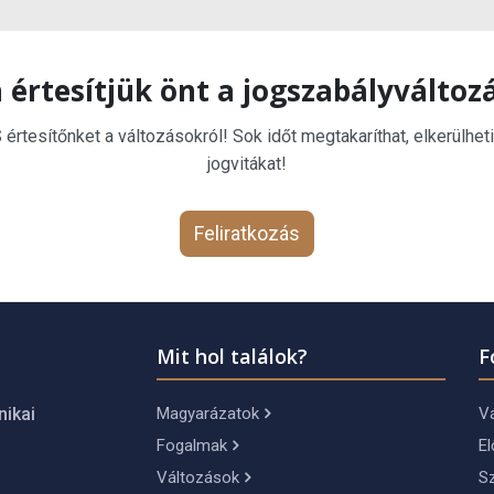
 értesítjük önt a jogszabályváltoz
rtesítőnket a változásokról! Sok időt megtakaríthat, elkerülheti
jogvitákat!
Feliratkozás
Mit hol találok?
F
Magyarázatok
Vá
nikai
Fogalmak
El
Változások
S