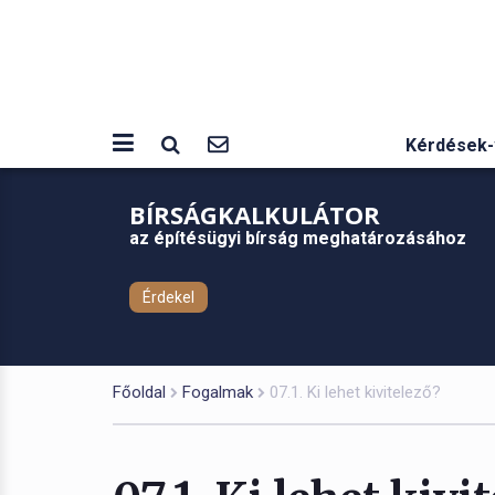
Kérdések-
BÍRSÁGKALKULÁTOR
az építésügyi bírság meghatározásához
Érdekel
Főoldal
Fogalmak
07.1. Ki lehet kivitelező?