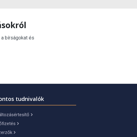
ásokról
 a bírságokat és
ontos tudnivalók
ltozásértesítő
őfizetés
zerzők