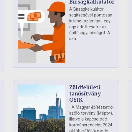
Bírságkalkulátor
A Bírságkalkulátor
segítségével pontosan
ki lehet számítani egy-
egy adott esetre az
építésügyi bírságot. A
szá...
Zöldfelületi
ág
tanúsítvány –
GYIK
A Magyar építészetről
szóló törvény (Méptv.),
illetve a kapcsolódó
kormányrendelet 2024
októberétől új módo...