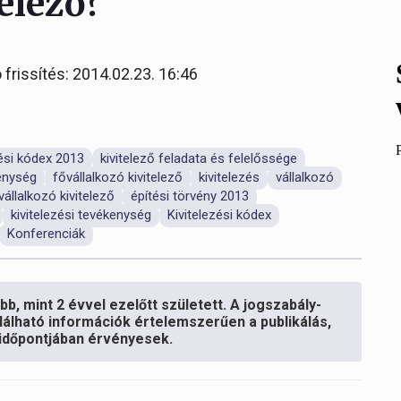
telező?
 frissítés: 2014.02.23. 16:46
zési kódex 2013
kivitelező feladata és felelőssége
kenység
fővállalkozó kivitelező
kivitelezés
vállalkozó
vállalkozó kivitelező
építési törvény 2013
kivitelezési tevékenység
Kivitelezési kódex
Konferenciák
b, mint 2 évvel ezelőtt született. A jogszabály-
lálható információk értelemszerűen a publikálás,
s időpontjában érvényesek.