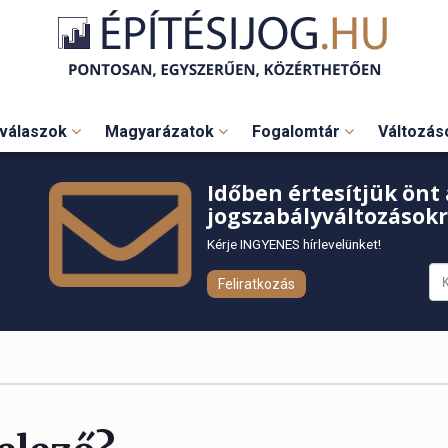
válaszok
Magyarázatok
Fogalomtár
Változá
Időben értesítjük önt 
jogszabályváltozásokr
Kérje INGYENES hírlevelünket!
Feliratkozás