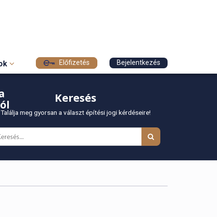
Előfizetés
Bejelentkezés
sok
a
Keresés
ól
Találja meg gyorsan a választ építési jogi kérdéseire!