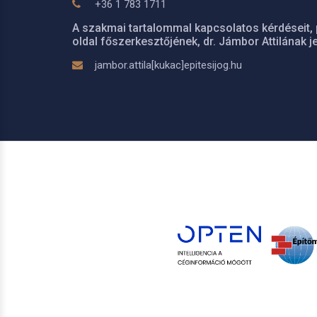
+36 1 783 1711
A szakmai tartalommal kapcsolatos kérdéseit, 
oldal főszerkesztőjének, dr. Jámbor Attilának je
jambor.attila[kukac]epitesijog.hu