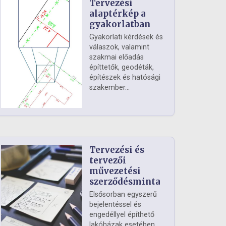
Tervezési
alaptérkép a
gyakorlatban
Gyakorlati kérdések és
válaszok, valamint
szakmai előadás
építtetők, geodéták,
építészek és hatósági
szakember...
Tervezési és
tervezői
művezetési
szerződésminta
Elsősorban egyszerű
bejelentéssel és
engedéllyel építhető
lakóházak esetében