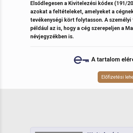
Elsődlegesen a Kivitelezési kódex (191/20
azokat a feltételeket, amelyeket a cégnek 
tevékenységi kört folytasson. A személyi 
például az is, hogy a cég szerepeljen a M
névjegyzékben is
.
A tartalom elé
Előfizetési le