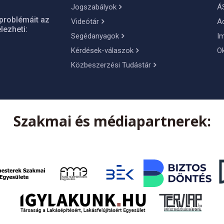
Jogszabályok
Á
problémáit az
Videótár
A
lezheti:
Segédanyagok
I
Kérdések-válaszok
O
Közbeszerzési Tudástár
Szakmai és médiapartnerek: