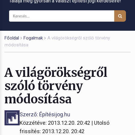
Találja meg gyorsan a választ építési jogi kérdéseire!
Főoldal
Fogalmak
A világörökségről szóló törvény
módosítása
A világörökségről
szóló törvény
módosítása
Szerző: Építésijog.hu
Közzétéve: 2013.12.20. 20:42 | Utolsó
frissítés: 2013.12.20. 20:42