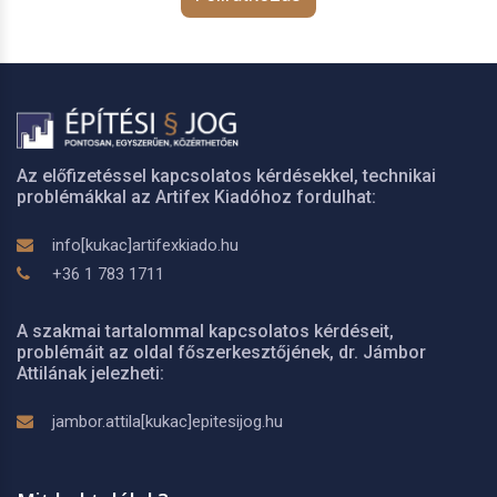
Az előfizetéssel kapcsolatos kérdésekkel, technikai
problémákkal az Artifex Kiadóhoz fordulhat:
info[kukac]artifexkiado.hu
+36 1 783 1711
A szakmai tartalommal kapcsolatos kérdéseit,
problémáit az oldal főszerkesztőjének, dr. Jámbor
Attilának jelezheti:
jambor.attila[kukac]epitesijog.hu