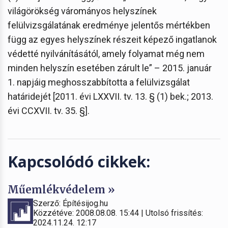
világörökség várományos helyszínek
felülvizsgálatának eredménye jelentős mértékben
függ az egyes helyszínek részeit képező ingatlanok
védetté nyilvánításától, amely folyamat még nem
minden helyszín esetében zárult le” – 2015. január
1. napjáig meghosszabbította a felülvizsgálat
határidejét [2011. évi LXXVII. tv. 13. § (1) bek.; 2013.
évi CCXVII. tv. 35. §].
Kapcsolódó cikkek:
Műemlékvédelem »
Szerző: Építésijog.hu
Közzétéve: 2008.08.08. 15:44 | Utolsó frissítés:
2024.11.24. 12:17