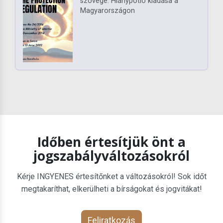
szövege. Hiánypótló kiadása a
Magyarországon
Időben értesítjük önt a
jogszabályváltozásokról
Kérje INGYENES értesítőnket a változásokról! Sok időt
megtakaríthat, elkerülheti a bírságokat és jogvitákat!
Feliratkozás