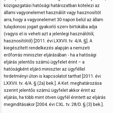
közigazgatási hatósági határozatban kötelezi az
állami vagyonelemet használót vagy hasznosítót
arra, hogy a vagyonelemet 30 napon belül az állam
tulajdonosi jogait gyakorló szerv birtokába adja
(vagyis el is veheti azt a jelenlegi használótól,
hasznosítótól) [2011. évi LXXVII. tv. 4/A. §]. A
kiegészített rendelkezés alapján a nemzeti
erőforrás miniszter eljárásában - ha a hatósági
eljárás jelentős számú ügyfelet érint – a
hatóságként eljáró miniszter az ügyféllel
hirdetményi úton is kapcsolatot tarthat [2011. évi
LXXVII. tv. 4/A. § (2a) bek.]. A Ket. meghatározása
szerint jelentős számú ügyfelet akkor érint az
eljárás, ha több mint ötven ügyfél érintett az eljárás
megindításakor [2004. évi CXL. tv. 28/D. § (3) bek.].