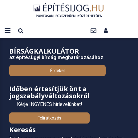
BÍRSÁGKALKULÁTOR
az építésügyi bírság meghatározásához
Érdekel
Időben értesítjük önt a
jogszabályváltozásokról
Kérje INGYENES hírlevelünket!
Feliratkozás
Keresés