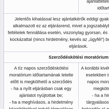
ajánlattétel
időta
Jelentős kihatással lesz ajánlatkérők eddigi gya
alkalmazott ez az eljárásrend, mivel a jogszabál
feltételek fennállása esetén, viszonylag gyorsan, és
kockázattal (nincs hirdetmény, kevés az „ügyfél”) b
eljárások.
Szerződéskötési moratórium
A tíz napos szerződéskötési
A korábbi kivét
moratórium időtartamának letelte
esetekben is
előtt is megköthető a szerződés
napos morat
- ha a nyílt eljárásban csak egy
megkötn
ajánlatot nyújtottak be;
- ha a h
- ha a meghívásos, a hirdetmény
tárgyalásos 
közzétételével induló tárgyalásos
bekezdés c) p