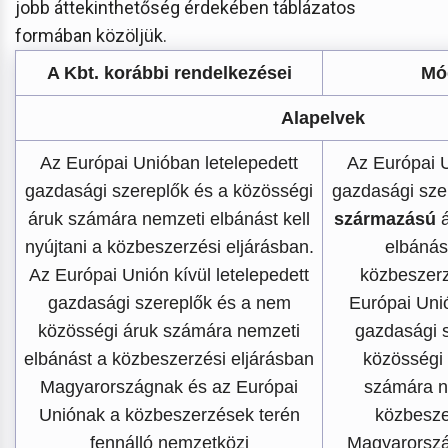
jobb áttekinthetőség érdekében táblázatos
formában közöljük.
A Kbt. korábbi rendelkezései
Mó
Alapelvek
Az Európai Unióban letelepedett
Az Európai U
gazdasági szereplők és a közösségi
gazdasági sze
áruk számára nemzeti elbánást kell
származású
á
nyújtani a közbeszerzési eljárásban.
elbánást
Az Európai Unión kívül letelepedett
közbeszerz
gazdasági szereplők és a nem
Európai Unió
közösségi áruk számára nemzeti
gazdasági 
elbánást a közbeszerzési eljárásban
közösségi
Magyarországnak és az Európai
számára n
Uniónak a közbeszerzések terén
közbesze
fennálló nemzetközi
Magyarorszá