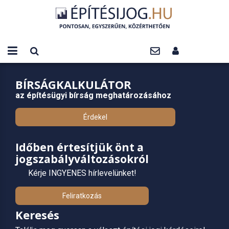
BÍRSÁGKALKULÁTOR
az építésügyi bírság meghatározásához
Érdekel
Időben értesítjük önt a
jogszabályváltozásokról
Kérje INGYENES hírlevelünket!
Feliratkozás
Keresés