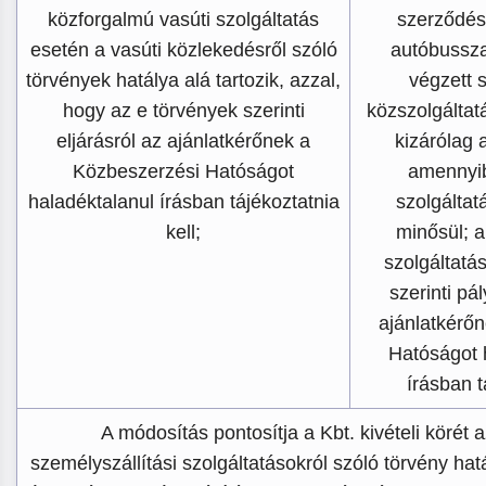
közforgalmú vasúti szolgáltatás
szerződés
esetén a vasúti közlekedésről szóló
autóbussza
törvények hatálya alá tartozik, azzal,
végzett 
hogy az e törvények szerinti
közszolgálta
eljárásról az ajánlatkérőnek a
kizárólag 
Közbeszerzési Hatóságot
amennyi
haladéktalanul írásban tájékoztatnia
szolgáltat
kell;
minősül; a
szolgáltatá
szerinti pál
ajánlatkérő
Hatóságot 
írásban t
A módosítás pontosítja a Kbt. kivételi körét a
személyszállítási szolgáltatásokról szóló törvény hatá