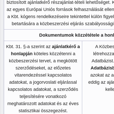
biztosított ajánlatkérő részajánlat-tételi lehetőséget.
az egyes Európai Uniós források felhasználását elle
a Kbt. kógens rendelkezéseire tekintettel külön figye
betartására a közbeszerzési eljárás szabályossági
Dokumentumok közzététele a hon
Kbt. 31. §-a szerint az
ajánlatkérő a
A Közbes
honlapján
köteles közzétenni a
létrehozz
közbeszerzési tervet, a megkötött
Adatbázist
szerződéseket, az előzetes
Adatbázis
vitarendezéssel kapcsolatos
azokat az a
adatokat, a jogorvoslati eljárással
eddig az ajá
kapcsolatos adatokat, a szerződés
kelle
teljesítésére vonatkozó
meghatározott adatokat és az éves
statisztikai összegezést.