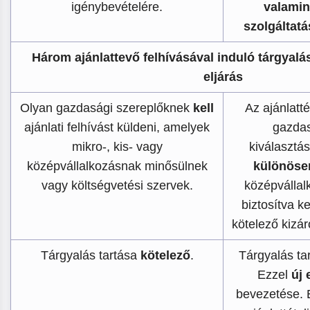
igénybevételére.
valamin
szolgáltatá
Három ajánlattevő felhívásával induló tárgyal
eljárás
Olyan gazdasági szereplőknek
kell
Az ajánlatté
ajánlati felhívást küldeni, amelyek
gazdas
mikro-, kis- vagy
kiválasztá
középvállalkozásnak minősülnek
különöse
vagy költségvetési szervek.
középvállal
biztosítva ke
kötelező kizá
Tárgyalás tartása
kötelező
.
Tárgyalás ta
Ezzel
új 
bevezetése. 