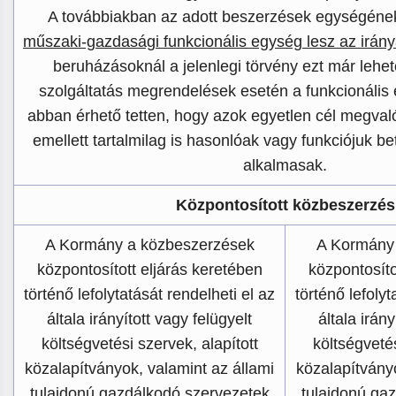
A továbbiakban az adott beszerzések egységén
műszaki-gazdasági funkcionális egység lesz az irá
beruházásoknál a jelenlegi törvény ezt már lehet
szolgáltatás megrendelések esetén a funkcionális
abban érhető tetten, hogy azok egyetlen cél megvaló
emellett tartalmilag is hasonlóak vagy funkciójuk b
alkalmasak.
Központosított közbeszerzés
A Kormány a közbeszerzések
A Kormány
központosított eljárás keretében
központosíto
történő lefolytatását rendelheti el az
történő lefolyt
általa irányított vagy felügyelt
általa irány
költségvetési szervek, alapított
költségvetés
közalapítványok, valamint az állami
közalapítványo
tulajdonú gazdálkodó szervezetek
tulajdonú ga