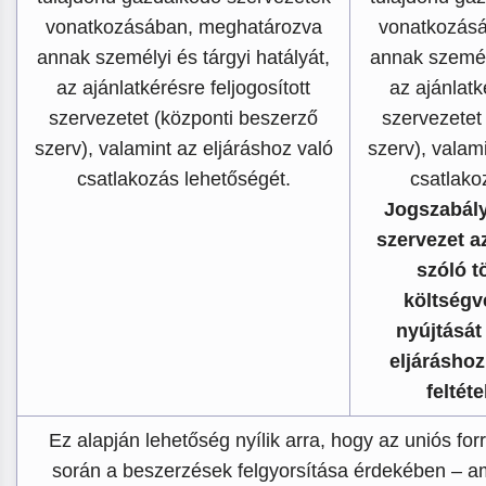
vonatkozásában, meghatározva
vonatkozás
annak személyi és tárgyi hatályát,
annak személy
az ajánlatkérésre feljogosított
az ajánlatk
szervezetet (központi beszerző
szervezetet
szerv), valamint az eljáráshoz való
szerv), valam
csatlakozás lehetőségét.
csatlako
Jogszabály
szervezet a
szóló t
költségv
nyújtását
eljáráshoz
feltét
Ez alapján lehetőség nyílik arra, hogy az uniós fo
során a beszerzések felgyorsítása érdekében – a