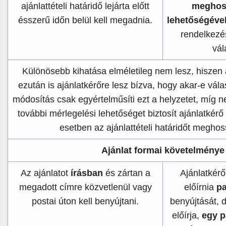
ajánlattételi határidő lejárta előtt
meghos
ésszerű időn belül kell megadnia.
lehetőségéve
rendelkezé
vál
Különösebb kihatása elméletileg nem lesz, hiszen 
ezután is ajánlatkérőre lesz bízva, hogy akar-e vál
módosítás csak egyértelműsíti ezt a helyzetet, míg 
további mérlegelési lehetőséget biztosít ajánlatkér
esetben az ajánlattételi határidőt meghos
Ajánlat formai követelménye
Az ajánlatot
írásban
és zártan a
Ajánlatkér
megadott címre közvetlenül vagy
előírnia
pa
postai úton kell benyújtani.
benyújtását,
előírja,
egy p