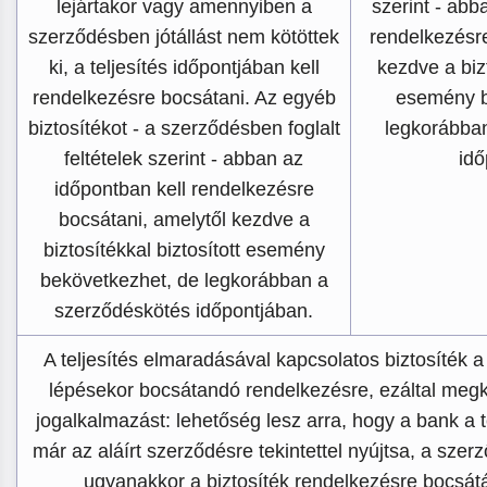
lejártakor vagy amennyiben a
szerint - abb
szerződésben jótállást nem kötöttek
rendelkezésre
ki, a teljesítés időpontjában kell
kezdve a bizt
rendelkezésre bocsátani. Az egyéb
esemény b
biztosítékot - a szerződésben foglalt
legkorábba
feltételek szerint - abban az
idő
időpontban kell rendelkezésre
bocsátani, amelytől kezdve a
biztosítékkal biztosított esemény
bekövetkezhet, de legkorábban a
szerződéskötés időpontjában.
A teljesítés elmaradásával kapcsolatos biztosíték 
lépésekor bocsátandó rendelkezésre, ezáltal megkö
jogalkalmazást: lehetőség lesz arra, hogy a bank a te
már az aláírt szerződésre tekintettel nyújtsa, a sze
ugyanakkor a biztosíték rendelkezésre bocsát