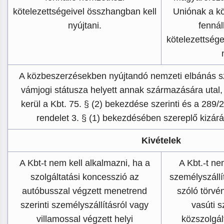
kötelezettségeivel összhangban kell
Uniónak a k
nyújtani.
fennál
kötelezettsége
A közbeszerzésekben nyújtandó nemzeti elbánás s
vámjogi státusza helyett annak származására utal,
kerül a Kbt. 75. § (2) bekezdése szerinti és a 289/2
rendelet 3. § (1) bekezdésében szereplő kizárá
Kivételek
A Kbt-t nem kell alkalmazni, ha a
A Kbt.-t ne
szolgáltatási koncesszió az
személyszállí
autóbusszal végzett menetrend
szóló törvén
szerinti személyszállításról vagy
vasúti s
villamossal végzett helyi
közszolgál