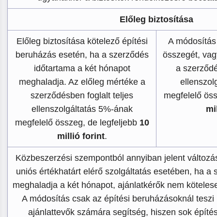
Előleg biztosítása
Előleg biztosítása kötelező építési
A módosítás
beruházás esetén, ha a szerződés
összegét, vag
időtartama a két hónapot
a szerződé
meghaladja. Az előleg mértéke a
ellenszol
szerződésben foglalt teljes
megfelelő öss
ellenszolgáltatás 5%-ának
mil
megfelelő összeg, de legfeljebb
10
millió forint
.
Közbeszerzési szempontból annyiban jelent változás
uniós értékhatárt elérő szolgáltatás esetében, ha a
meghaladja a két hónapot, ajánlatkérők nem kötelesek
A módosítás csak az építési beruházásoknál teszi 
ajánlattevők számára segítség, hiszen sok építé