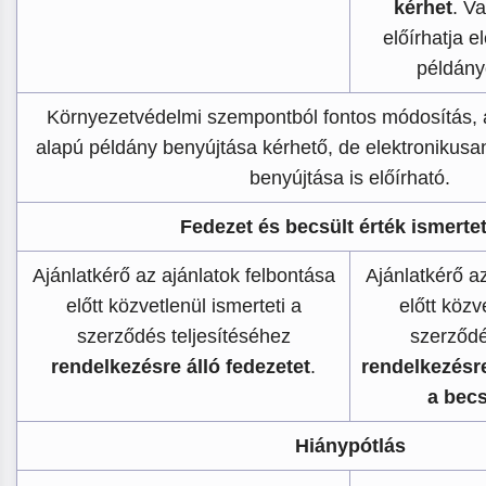
kérhet
. V
előírhatja e
példány
Környezetvédelmi szempontból fontos módosítás, 
alapú példány benyújtása kérhető, de elektronikusa
benyújtása is előírható.
Fedezet és becsült érték ismerte
Ajánlatkérő az ajánlatok felbontása
Ajánlatkérő a
előtt közvetlenül ismerteti a
előtt közv
szerződés teljesítéséhez
szerződé
rendelkezésre álló fedezetet
.
rendelkezésre
a becs
Hiánypótlás