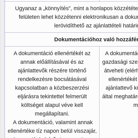
Ugyanaz a „könnyítés”, mint a honlapos közzététel
felületen lehet közzétenni elektronikusan a doku
lerövidíthető az ajánlattételi határi
Dokumentációhoz való hozzáfé
A dokumentáció ellenértékét az
A dokumentác
annak előállításával és az
gazdasági sze
ajánlattevők részére történő
átveheti (elé
rendelkezésre bocsátásával
ellenértékét
kapcsolatban a közbeszerzési
ajánlattevő k
eljárásra tekintettel felmerült
által meghatáro
költséget alapul véve kell
m
megállapítani.
A dokumentáció, valamint annak
ellenértéke tíz napon belül visszajár,