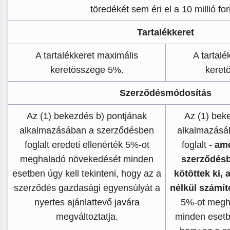
töredékét sem éri el a 10 millió fori
Tartalékkeret
A tartalékkeret maximális
A tartalé
keretösszege 5%.
keret
Szerződésmódosítás
Az (1) bekezdés b) pontjának
Az (1) bek
alkalmazásában a szerződésben
alkalmazásá
foglalt eredeti ellenérték 5%-ot
foglalt -
ame
meghaladó növekedését minden
szerződésb
esetben úgy kell tekinteni, hogy az a
kötöttek ki, 
szerződés gazdasági egyensúlyát a
nélkül számít
nyertes ajánlattevő javára
5%-ot megh
megváltoztatja.
minden esetbe