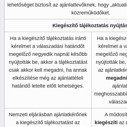
lehetőséget biztosít az ajánlattevőknek, hogy „aktuali
közreműködőket.
Kiegészítő tájékoztatás nyújtá
Ha a kiegészítő tájékoztatás iránti
Ha a kiegészí
kérelmet a válaszadási határidőt
kérelmet a v
megelőző negyedik napnál később
megelőző neg
nyújtották be, akkor a tájékoztatást
nyújtották be,
csak akkor kell megadni, ha annak
az ajánlatk
elkészítése még az ajánlattételi
megadni
határidő letelte előtt lehetséges.
ajánlat
meghosszabbí
válasza
Nemzeti eljárásban ajánlatkérőnek
A módosít
a kiegészítő tájékoztatást az
kiegészíti
az