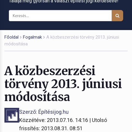
Találja meg gyorsan a választ építési jogi kérdéseire!
Főoldal
Fogalmak
A közbeszerzési törvény 2013. júniusi
módosítása
A közbeszerzési
törvény 2013. júniusi
módosítása
Szerző: Építésijog.hu
Közzétéve: 2013.07.16. 14:16 | Utolsó
frissítés: 2013.08.31. 08:51