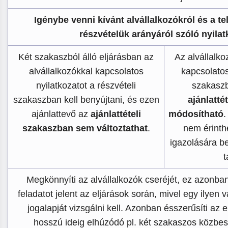
Igénybe venni kívánt alvállalkozókról és a te
részvételük arányáról szóló nyilat
Két szakaszból álló eljárásban az
Az alvállalko
alvállalkozókkal kapcsolatos
kapcsolatos
nyilatkozatot a részvételi
szakaszb
szakaszban kell benyújtani, és ezen
ajánlatté
ajánlattevő az
ajánlattételi
módosítható
.
szakaszban sem változtathat
.
nem érinth
igazolására be
t
Megkönnyíti az alvállalkozók cseréjét, ez azonban
feladatot jelent az eljárások során, mivel egy ilyen 
jogalapját vizsgálni kell. Azonban ésszerűsíti az e
hosszú ideig elhúzódó pl. két szakaszos közbe