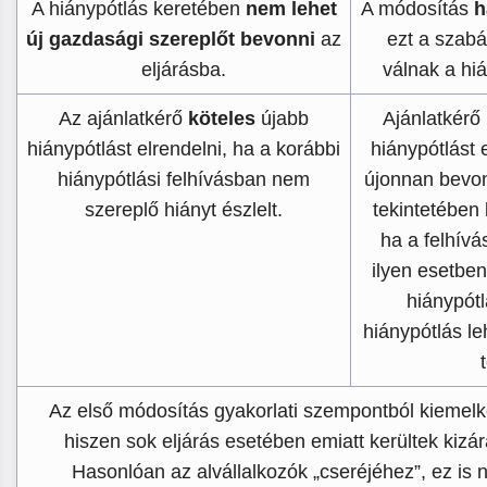
A hiánypótlás keretében
nem lehet
A módosítás
h
új gazdasági szereplőt bevonni
az
ezt a szab
eljárásba.
válnak a hiá
Az ajánlatkérő
köteles
újabb
Ajánlatkérő
hiánypótlást elrendelni, ha a korábbi
hiánypótlást 
hiánypótlási felhívásban nem
újonnan bevon
szereplő hiányt észlelt.
tekintetében
ha a felhívá
ilyen esetben
hiánypótl
hiánypótlás le
Az első módosítás gyakorlati szempontból kiemelk
hiszen sok eljárás esetében emiatt kerültek kizár
Hasonlóan az alvállalkozók „cseréjéhez”, ez is 