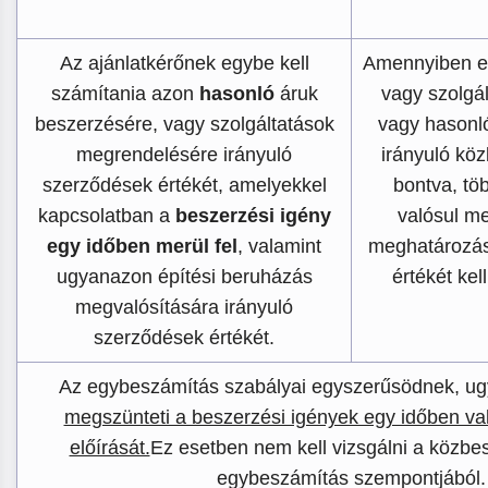
Az ajánlatkérőnek egybe kell
Amennyiben eg
számítania azon
hasonló
áruk
vagy szolgá
beszerzésére, vagy szolgáltatások
vagy hasonl
megrendelésére irányuló
irányuló kö
szerződések értékét, amelyekkel
bontva, tö
kapcsolatban a
beszerzési igény
valósul me
egy időben merül fel
, valamint
meghatározás
ugyanazon építési beruházás
értékét kel
megvalósítására irányuló
szerződések értékét.
Az egybeszámítás szabályai egyszerűsödnek, ug
megszünteti a beszerzési igények egy időben va
előírását.
Ez esetben nem kell vizsgálni a közbes
egybeszámítás szempontjából.