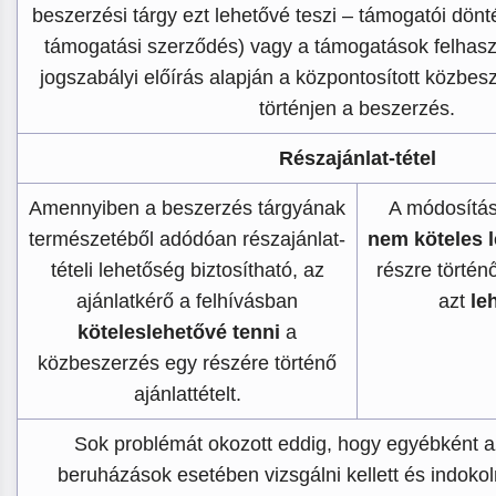
beszerzési tárgy ezt lehetővé teszi – támogatói dönté
támogatási szerződés) vagy a támogatások felhas
jogszabályi előírás alapján a központosított közbe
történjen a beszerzés.
Részajánlat-tétel
Amennyiben a beszerzés tárgyának
A módosítás 
természetéből adódóan részajánlat-
nem köteles l
tételi lehetőség biztosítható, az
részre történ
ajánlatkérő a felhívásban
azt
le
köteleslehetővé tenni
a
közbeszerzés egy részére történő
ajánlattételt.
Sok problémát okozott eddig, hogy egyébként a
beruházások esetében vizsgálni kellett és indokol