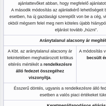
ajánlattevőket abban, hogy megfelelő ajánlatot
A második módosítás az ajánlatkérő lehetőségeit b
esetben, ha új gazdasági szereplőt von be a cég, v
okból mégsem felel meg nem köteles újabb hiánypótl
eljárást tovább „húzni”.
Aránytalanul alacsony ár megíté
A Kbt. az aránytalanul alacsony ár
A módosítás vi
tekintetében meghatározott kritikus
becsült ér
eltérés mértékét a
rendelkezésre
álló fedezet összegéhez
viszonyítja
.
Ésszerű döntés, ugyanis a rendelkezésre álló f
esetben a valós piaci értékeket tükr
Keretmegállapodásos eljárás