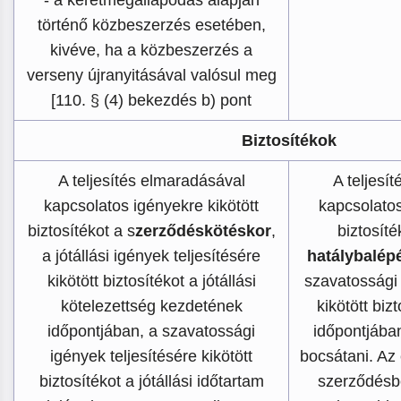
történő közbeszerzés esetében,
kivéve, ha a közbeszerzés a
verseny újranyitásával valósul meg
[110. § (4) bekezdés b) pont
Biztosítékok
A teljesítés elmaradásával
A teljesí
kapcsolatos igényekre kikötött
kapcsolatos
biztosítékot a s
zerződéskötéskor
,
biztosít
a jótállási igények teljesítésére
hatálybalép
kikötött biztosítékot a jótállási
szavatossági 
kötelezettség kezdetének
kikötött bizt
időpontjában, a szavatossági
időpontjában
igények teljesítésére kikötött
bocsátani. Az 
biztosítékot a jótállási időtartam
szerződésbe