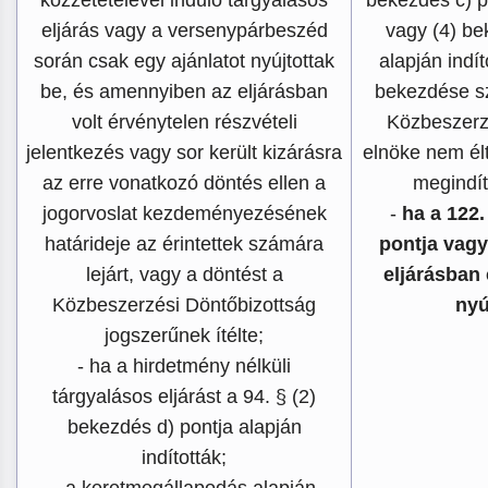
eljárás vagy a versenypárbeszéd
vagy (4) be
során csak egy ajánlatot nyújtottak
alapján indít
be, és amennyiben az eljárásban
bekezdése sz
volt érvénytelen részvételi
Közbeszerz
jelentkezés vagy sor került kizárásra
elnöke nem élt
az erre vonatkozó döntés ellen a
megindít
jogorvoslat kezdeményezésének
-
ha a 122.
határideje az érintettek számára
pontja vagy 
lejárt, vagy a döntést a
eljárásban 
Közbeszerzési Döntőbizottság
nyú
jogszerűnek ítélte;
- ha a hirdetmény nélküli
tárgyalásos eljárást a 94. § (2)
bekezdés d) pontja alapján
indították;
- a keretmegállapodás alapján