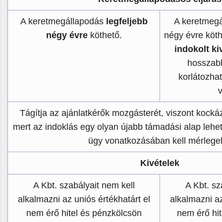
A keretmegállapodás
legfeljebb
A keretmegá
négy évre
köthető.
négy évre köt
indokolt ki
hosszab
korlátozhat
v
Tágítja az ajánlatkérők mozgásterét, viszont kockáz
mert az indoklás egy olyan újabb támadási alap lehet
ügy vonatkozásában kell mérlegel
Kivételek
A Kbt. szabályait nem kell
A Kbt. sz
alkalmazni az uniós értékhatárt el
alkalmazni az
nem érő hitel és pénzkölcsön
nem érő hit