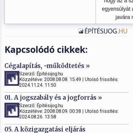
hogy az a s
egyensúlyát a
javára 
Kapcsolódó cikkek:
Cégalapítás, -működtetés »
Szerző: Építésijog.hu
Közzétéve: 2008.08.08. 15:49 | Utolsó frissítés:
2024.11.24. 11:50
01. A jogszabály és a jogforrás »
Szerző: Építésijog.hu
Közzétéve: 2008.08.09. 00:38 | Utolsó frissítés:
2024.08.26. 13:58
05. A közigazgatási eljárás