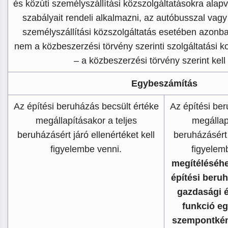
és közúti személyszállítási közszolgáltatásokra alap
szabályait rendeli alkalmazni, az autóbusszal vagy
személyszállítási közszolgáltatás esetében azon
nem a közbeszerzési törvény szerinti szolgáltatási 
– a közbeszerzési törvény szerint kell e
Egybeszámítás
Az építési beruházás becsült értéke
Az építési ber
megállapításakor a teljes
megállap
beruházásért járó ellenértéket kell
beruházásért 
figyelembe venni.
figyelem
megítéléséhe
építési beruh
gazdasági 
funkció eg
szempontkén