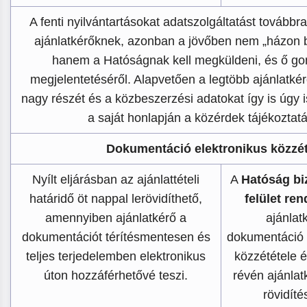
A fenti nyilvántartásokat adatszolgáltatást továbbra i
ajánlatkérőknek, azonban a jövőben nem „házon be
hanem a Hatóságnak kell megküldeni, és ő go
megjelentetéséről. Alapvetően a legtöbb ajánlatké
nagy részét és a közbeszerzési adatokat így is úgy i
a saját honlapján a közérdek tájékoztatá
Dokumentáció elektronikus közzét
Nyílt eljárásban az ajánlattételi
A
Hatóság biz
határidő öt nappal lerövidíthető,
felület ren
amennyiben ajánlatkérő a
ajánlat
dokumentációt térítésmentesen és
dokumentáció 
teljes terjedelemben elektronikus
közzététele 
úton hozzáférhetővé teszi.
révén ajánlat
rövidíté