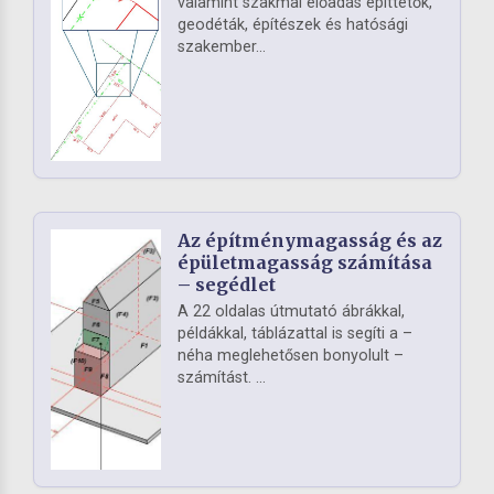
valamint szakmai előadás építtetők,
geodéták, építészek és hatósági
szakember...
Az építménymagasság és az
épületmagasság számítása
– segédlet
A 22 oldalas útmutató ábrákkal,
példákkal, táblázattal is segíti a –
néha meglehetősen bonyolult –
számítást. ...