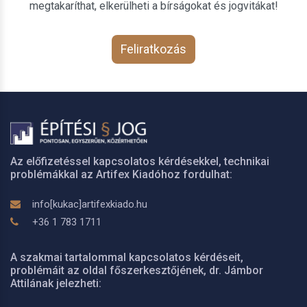
megtakaríthat, elkerülheti a bírságokat és jogvitákat!
Feliratkozás
Az előfizetéssel kapcsolatos kérdésekkel, technikai
problémákkal az Artifex Kiadóhoz fordulhat:
info[kukac]artifexkiado.hu
+36 1 783 1711
A szakmai tartalommal kapcsolatos kérdéseit,
problémáit az oldal főszerkesztőjének, dr. Jámbor
Attilának jelezheti: