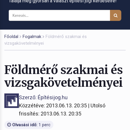
Találja meg gyorsan a választ építési jogi kérdéseire!
Főoldal
Fogalmak
Földmérő szakmai és
vizsgakövetelményei
Földmérő szakmai és
vizsgakövetelményei
Szerző: Építésijog.hu
Közzétéve: 2013.06.13. 20:35 | Utolsó
frissítés: 2013.06.13. 20:35
Olvasási idő:
1 perc