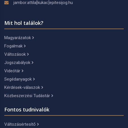
jambor.attila[kukac]epitesijog.hu
Mit hol találok?
Magyarázatok
Fogalmak
Változások
Jogszabályok
Videótár
Segédanyagok
Kérdések-válaszok
Közbeszerzési Tudástár
Fontos tudnivalók
Változásértesítő