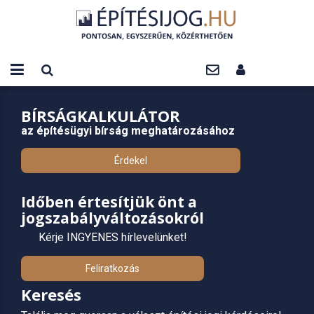
BÍRSÁGKALKULÁTOR
az építésügyi bírság meghatározásához
Érdekel
Időben értesítjük önt a
jogszabályváltozásokról
Kérje INGYENES hírlevelünket!
Feliratkozás
Keresés