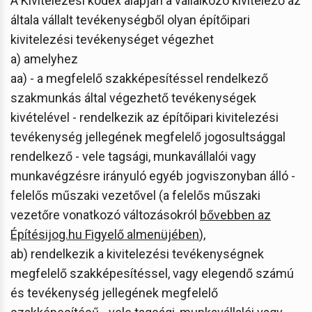
A Kivitelezési kódex alapján a vállalkozó kivitelező az
általa vállalt tevékenységből olyan építőipari
kivitelezési tevékenységet végezhet
a) amelyhez
aa) - a megfelelő szakképesítéssel rendelkező
szakmunkás által végezhető tevékenységek
kivételével - rendelkezik az építőipari kivitelezési
tevékenység jellegének megfelelő jogosultsággal
rendelkező - vele tagsági, munkavállalói vagy
munkavégzésre irányuló egyéb jogviszonyban álló -
felelős műszaki vezetővel (a felelős műszaki
vezetőre vonatkozó változásokról
bővebben az
Építésijog.hu Figyelő almenüjében
),
ab) rendelkezik a kivitelezési tevékenységnek
megfelelő szakképesítéssel, vagy elegendő számú
és tevékenység jellegének megfelelő