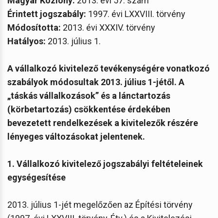
Magyar Közlöny:
2013. évi 57. szám
Érintett jogszabály:
1997. évi LXXVIII. törvény
Módosította:
2013. évi XXXIV. törvény
Hatályos:
2013. július 1.
A vállalkozó kivitelező tevékenységére vonatkozó
szabályok módosultak 2013. július 1-jétől. A
„táskás vállalkozások” és a lánctartozás
(körbetartozás) csökkentése érdekében
bevezetett rendelkezések a kivitelezők részére
lényeges változásokat jelentenek.
1. Vállalkozó kivitelező jogszabályi feltételeinek
egységesítése
2013. július 1-jét megelőzően az Építési törvény