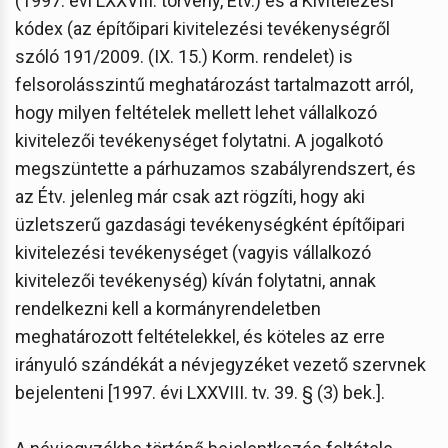
(1997. évi LXXVIII. törvény, Étv.) és a Kivitelezési
kódex (az építőipari kivitelezési tevékenységről
szóló 191/2009. (IX. 15.) Korm. rendelet) is
felsorolásszintű meghatározást tartalmazott arról,
hogy milyen feltételek mellett lehet vállalkozó
kivitelezői tevékenységet folytatni. A jogalkotó
megszüntette a párhuzamos szabályrendszert, és
az Étv. jelenleg már csak azt rögzíti, hogy aki
üzletszerű gazdasági tevékenységként építőipari
kivitelezési tevékenységet (vagyis vállalkozó
kivitelezői tevékenység) kíván folytatni, annak
rendelkezni kell a kormányrendeletben
meghatározott feltételekkel, és köteles az erre
irányuló szándékát a névjegyzéket vezető szervnek
bejelenteni [1997. évi LXXVIII. tv. 39. § (3) bek.].