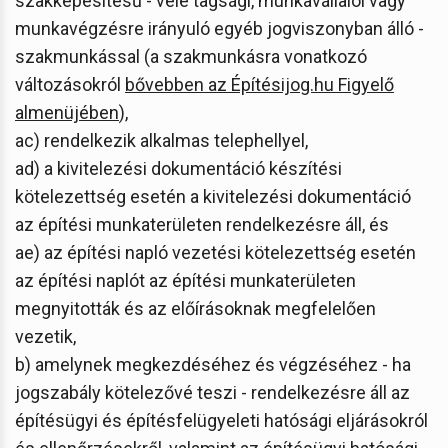
szakképesítésű - vele tagsági, munkavállalói vagy
munkavégzésre irányuló egyéb jogviszonyban álló -
szakmunkással (a szakmunkásra vonatkozó
változásokról
bővebben
az Építésijog.hu Figyelő
almenüjében
),
ac) rendelkezik alkalmas telephellyel,
ad) a kivitelezési dokumentáció készítési
kötelezettség esetén a kivitelezési dokumentáció
az építési munkaterületen rendelkezésre áll, és
ae) az építési napló vezetési kötelezettség esetén
az építési naplót az építési munkaterületen
megnyitották és az előírásoknak megfelelően
vezetik,
b) amelynek megkezdéséhez és végzéséhez - ha
jogszabály kötelezővé teszi - rendelkezésre áll az
építésügyi és építésfelügyeleti hatósági eljárásokról