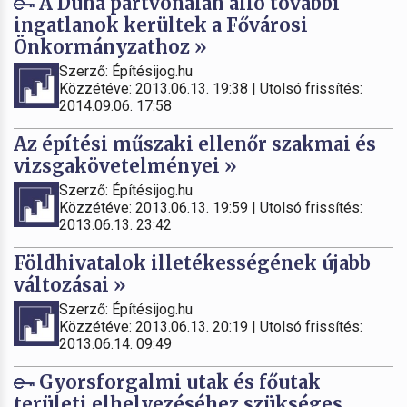
A Duna partvonalán álló további
ingatlanok kerültek a Fővárosi
Önkormányzathoz »
Szerző: Építésijog.hu
Közzétéve: 2013.06.13. 19:38 | Utolsó frissítés:
2014.09.06. 17:58
Az építési műszaki ellenőr szakmai és
vizsgakövetelményei »
Szerző: Építésijog.hu
Közzétéve: 2013.06.13. 19:59 | Utolsó frissítés:
2013.06.13. 23:42
Földhivatalok illetékességének újabb
változásai »
Szerző: Építésijog.hu
Közzétéve: 2013.06.13. 20:19 | Utolsó frissítés:
2013.06.14. 09:49
Gyorsforgalmi utak és főutak
területi elhelyezéséhez szükséges