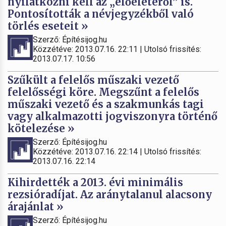
nyilatkozni kell az „előéletéről” is.
Pontosították a névjegyzékből való
törlés eseteit »
Szerző: Építésijog.hu
Közzétéve: 2013.07.16. 22:11 | Utolsó frissítés:
2013.07.17. 10:56
Szűkült a felelős műszaki vezető
felelősségi köre. Megszűnt a felelős
műszaki vezető és a szakmunkás tagi
vagy alkalmazotti jogviszonyra történő
kötelezése »
Szerző: Építésijog.hu
Közzétéve: 2013.07.16. 22:14 | Utolsó frissítés:
2013.07.16. 22:14
Kihirdették a 2013. évi minimális
rezsióradíjat. Az aránytalanul alacsony
árajánlat »
Szerző: Építésijog.hu