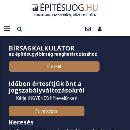
BÍRSÁGKALKULÁTOR
az építésügyi bírság meghatározásához
Érdekel
Időben értesítjük önt a
jogszabályváltozásokról
Kérje INGYENES hírlevelünket!
Feliratkozás
Keresés