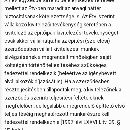
A névjegyzékbe történő bejelentkezés feltétele
mellett az Étv-ben maradt az anyagi háttér
biztosításának kötelezettsége is. Az Étv. szerint
vállalkozó kivitelezői tevékenység keretében a
kivitelező az építőipari kivitelezési tevékenységet
csak akkor vállalhatja, ha az építési (szerelési)
szerződésben vállalt kivitelezési munkák
elvégzésének a megrendelt minőségben saját
költségén történő teljesítéséhez szükséges
fedezettel rendelkezik (beleértve az igénybevett
alvállalkozók díjazását is). Ha a szerződésben
részteljesítésben állapodtak meg, a kivitelezőnek a
szerződés szerinti teljesítési feltételeknek
megfelelően, de legalább a megrendelő építtető első
teljesítéséig meghatározott munkarészre kell
fedezettel rendelkeznie [1997. évi LXXVIII. tv. 39. §