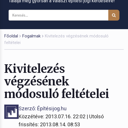
Találja meg gyorsan a választ építési jogi kérdéseire!
Főoldal
Fogalmak
Kivitelezés végzésének módosuló
feltételei
Kivitelezés
végzésének
módosuló feltételei
Szerző: Építésijog.hu
Közzétéve: 2013.07.16. 22:02 | Utolsó
frissítés: 2013.08.14. 08:53