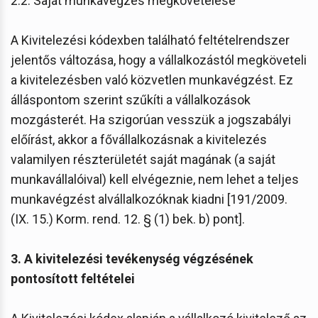
2.2. Saját munkavégzés megkövetelése
A Kivitelezési kódexben található feltételrendszer
jelentős változása, hogy a vállalkozástól megköveteli
a kivitelezésben való közvetlen munkavégzést. Ez
álláspontom szerint szűkíti a vállalkozások
mozgásterét. Ha szigorúan vesszük a jogszabályi
előírást, akkor a fővállalkozásnak a kivitelezés
valamilyen részterületét saját magának (a saját
munkavállalóival) kell elvégeznie, nem lehet a teljes
munkavégzést alvállalkozóknak kiadni [191/2009.
(IX. 15.) Korm. rend. 12. § (1) bek. b) pont].
3. A kivitelezési tevékenység végzésének
pontosított feltételei