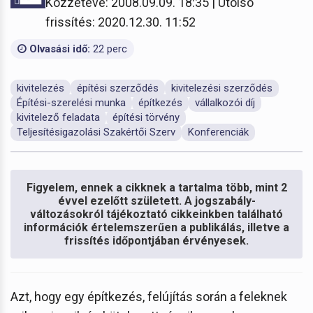
Közzétéve: 2008.09.09. 18:35 | Utolsó
frissítés: 2020.12.30. 11:52
Olvasási idő:
22 perc
kivitelezés
építési szerződés
kivitelezési szerződés
Építési-szerelési munka
építkezés
vállalkozói díj
kivitelező feladata
építési törvény
Teljesítésigazolási Szakértői Szerv
Konferenciák
Figyelem, ennek a cikknek a tartalma több, mint 2
évvel ezelőtt született. A jogszabály-
változásokról tájékoztató cikkeinkben található
információk értelemszerűen a publikálás, illetve a
frissítés időpontjában érvényesek.
Azt, hogy egy építkezés, felújítás során a feleknek