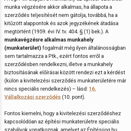
munka végzésére akkor alkalmas, ha állapota a
szerződés teljesítését nem gátolja, továbbá, ha a
kitűzött alappontok és azok jegyzékének átadása
megtörtént (1959. évi IV. tv. 404. § (1) bek.). A
munkavégzésre alkalmas munkahely
(munkaterület)
fogalmát még ilyen általánosságban
sem tartalmazza a Ptk., ezért fontos erről a
szerződésben rendelkezni, illetve a munkahely
biztosításának előírásai között rendezi ezt a kérdést
(külön a kivitelezési szerződés munkaterületére már
nincs speciális rendelkezés) – lásd:
16.
Vállalkozási szerződés
(10. pont).
Fontos kiemelni, hogy a kivitelezési szerződéshez
kapcsolódóan az építési munkaterületre speciális
szabályok vonatkoznak, amelyet az Építésijog.hu