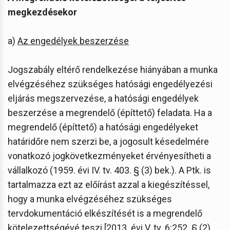
megkezdésekor
a)
Az engedélyek beszerzése
Jogszabály eltérő rendelkezése hiányában a munka
elvégzéséhez szükséges hatósági engedélyezési
eljárás megszervezése, a hatósági engedélyek
beszerzése a megrendelő (építtető) feladata. Ha a
megrendelő (építtető) a hatósági engedélyeket
határidőre nem szerzi be, a jogosult késedelmére
vonatkozó jogkövetkezményeket érvényesítheti a
vállalkozó (1959. évi IV. tv. 403. § (3) bek.). A Ptk. is
tartalmazza ezt az előírást azzal a kiegészítéssel,
hogy a munka elvégzéséhez szükséges
tervdokumentáció elkészítését is a megrendelő
kötelezettségévé teszi [2013. évi V. tv. 6:252. § (2)