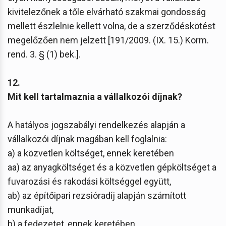
kivitelezőnek a tőle elvárható szakmai gondosság
mellett észlelnie kellett volna, de a szerződéskötést
megelőzően nem jelzett [191/2009. (IX. 15.) Korm.
rend. 3. § (1) bek.].
12.
Mit kell tartalmaznia a vállalkozói díjnak?
A hatályos jogszabályi rendelkezés alapján a
vállalkozói díjnak magában kell foglalnia:
a) a közvetlen költséget, ennek keretében
aa) az anyagköltséget és a közvetlen gépköltséget a
fuvarozási és rakodási költséggel együtt,
ab) az építőipari rezsióradíj alapján számított
munkadíjat,
b) a fedezetet, ennek keretében