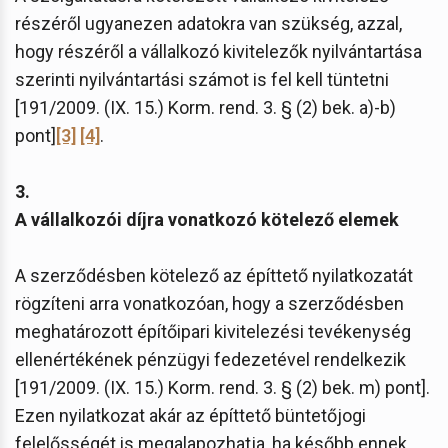
részéről ugyanezen adatokra van szükség, azzal,
hogy részéről a vállalkozó kivitelezők nyilvántartása
szerinti nyilvántartási számot is fel kell tüntetni
[191/2009. (IX. 15.) Korm. rend. 3. § (2) bek. a)-b)
pont]
[3]
[4]
.
3.
A vállalkozói díjra vonatkozó kötelező elemek
A szerződésben kötelező az építtető nyilatkozatát
rögzíteni arra vonatkozóan, hogy a szerződésben
meghatározott építőipari kivitelezési tevékenység
ellenértékének pénzügyi fedezetével rendelkezik
[191/2009. (IX. 15.) Korm. rend. 3. § (2) bek. m) pont].
Ezen nyilatkozat akár az építtető büntetőjogi
felelősségét is megalapozhatja, ha később ennek