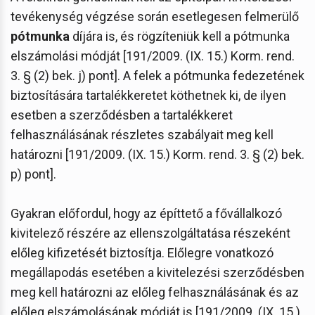
tevékenység végzése során esetlegesen felmerülő
pótmunka
díjára is, és rögzíteniük kell a pótmunka
elszámolási módját [191/2009. (IX. 15.) Korm. rend.
3. § (2) bek. j) pont]. A felek a pótmunka fedezetének
biztosítására tartalékkeretet köthetnek ki, de ilyen
esetben a szerződésben a tartalékkeret
felhasználásának részletes szabályait meg kell
határozni [191/2009. (IX. 15.) Korm. rend. 3. § (2) bek.
p) pont].
Gyakran előfordul, hogy az építtető a fővállalkozó
kivitelező részére az ellenszolgáltatása részeként
előleg kifizetését biztosítja. Előlegre vonatkozó
megállapodás esetében a kivitelezési szerződésben
meg kell határozni az előleg felhasználásának és az
előleg elszámolásának módját is [191/2009. (IX. 15.)