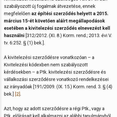
szabályozott új fogalmak átvezetése, ennek
megfelelően
az építési szerződés helyett a 2015.
március 15-ét követően aláírt megállapodások
esetében a kivitelezési szerződés elnevezést kell
használni
[312/2012. (XI. 8.) Korm. rend.; 2013. évi V.
tv. 6:252. § (1) bek.].
A kivitelezési szerződésre vonatkozóan – a
Kivitelezési kódexben nem szabályozott
kérdésekben – a Ptk. kivitelezési szerződésre és
vállalkozási szerződésre vonatkozó rendelkezései
az irányadóak [191/2009. (IX. 15.) Korm. rend. 3. § (4)
bek.]
[2]
.
Azt, hogy az adott szerződésre a régi Ptk., vagy a
Ptk. előírásait kell alkalmazni az alábbi tanulmányból