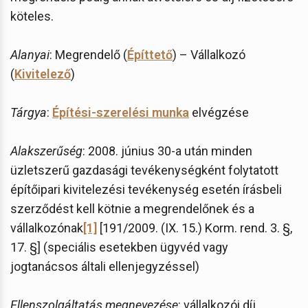
köteles.
Alanyai
: Megrendelő (
Építtető
) – Vállalkozó
(
Kivitelező
)
Tárgya
:
Építési-szerelési munka
elvégzése
Alakszerűség
: 2008. június 30-a után minden
üzletszerű gazdasági tevékenységként folytatott
építőipari kivitelezési tevékenység esetén írásbeli
szerződést kell kötnie a megrendelőnek és a
vállalkozónak
[1]
[191/2009. (IX. 15.) Korm. rend. 3. §,
17. §] (speciális esetekben ügyvéd vagy
jogtanácsos általi ellenjegyzéssel)
Ellenszolgáltatás megnevezése
: vállalkozói díj.