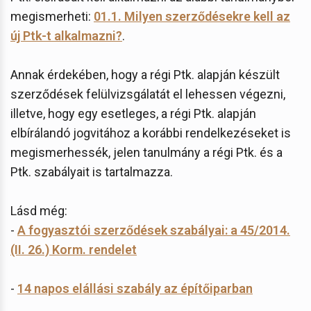
megismerheti:
01.1. Milyen szerződésekre kell az
új Ptk-t alkalmazni?
.
Annak érdekében, hogy a régi Ptk. alapján készült
szerződések felülvizsgálatát el lehessen végezni,
illetve, hogy egy esetleges, a régi Ptk. alapján
elbírálandó jogvitához a korábbi rendelkezéseket is
megismerhessék, jelen tanulmány a régi Ptk. és a
Ptk. szabályait is tartalmazza.
Lásd még:
-
A fogyasztói szerződések szabályai: a 45/2014.
(II. 26.) Korm. rendelet
-
14 napos elállási szabály az építőiparban