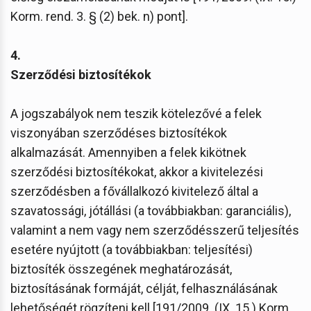
Korm. rend. 3. § (2) bek. n) pont].
4.
Szerződési biztosítékok
A jogszabályok nem teszik kötelezővé a felek
viszonyában szerződéses biztosítékok
alkalmazását. Amennyiben a felek kikötnek
szerződési biztosítékokat, akkor a kivitelezési
szerződésben a fővállalkozó kivitelező által a
szavatossági, jótállási (a továbbiakban: garanciális),
valamint a nem vagy nem szerződésszerű teljesítés
esetére nyújtott (a továbbiakban: teljesítési)
biztosíték összegének meghatározását,
biztosításának formáját, célját, felhasználásának
lehetőségét rögzíteni kell [191/2009. (IX. 15.) Korm.