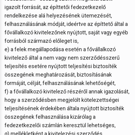
igazolt forrását, az építtetői fedezetkezelő
rendelkezése alá helyezésének ütemezését,
felhasználásának módját, ideértve az építtető által a
fővállalkozó kivitelezőnek nyújtott, saját vagy egyéb
forrásból származó előleget is,
e) a felek megállapodása esetén a fővállalkozó
kivitelező által a nem vagy nem szerződésszerű
teljesítés esetére nyújtott teljesítési biztosíték
összegének meghatározását, biztosításának
formáját, célját, felhasználásának lehetőségét,
f) a fővállalkozó kivitelező részéről annak igazolását,
hogy a szerződésben megjelölt kötelezettségei
teljesítésének érdekében általa nyújtott biztosíték
összegének felhasználása kizárólag a
fedezetkezelői számlán keresztül lehetséges,
g) mellékletként a kivitelezési szerződés