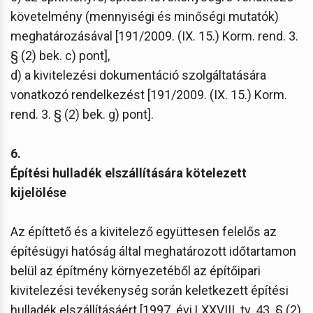
követelmény (mennyiségi és minőségi mutatók)
meghatározásával [191/2009. (IX. 15.) Korm. rend. 3.
§ (2) bek. c) pont],
d) a kivitelezési dokumentáció szolgáltatására
vonatkozó rendelkezést [191/2009. (IX. 15.) Korm.
rend. 3. § (2) bek. g) pont].
6.
Építési hulladék elszállítására kötelezett
kijelölése
Az építtető és a kivitelező együttesen felelős az
építésügyi hatóság által meghatározott időtartamon
belül az építmény környezetéből az építőipari
kivitelezési tevékenység során keletkezett építési
hulladék elszállításáért [1997. évi LXXVIII. tv. 43. § (2)