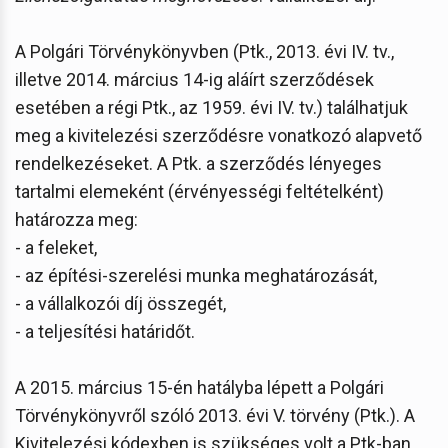
A Polgári Törvénykönyvben (Ptk., 2013. évi IV. tv.,
illetve 2014. március 14-ig aláírt szerződések
esetében a régi Ptk., az 1959. évi IV. tv.) találhatjuk
meg a kivitelezési szerződésre vonatkozó alapvető
rendelkezéseket. A Ptk. a szerződés lényeges
tartalmi elemeként (érvényességi feltételként)
határozza meg:
- a feleket,
- az építési-szerelési munka meghatározását,
- a vállalkozói díj összegét,
- a teljesítési határidőt.
A 2015. március 15-én hatályba lépett a Polgári
Törvénykönyvről szóló 2013. évi V. törvény (Ptk.). A
Kivitelezési kódexben is szükséges volt a Ptk-ban