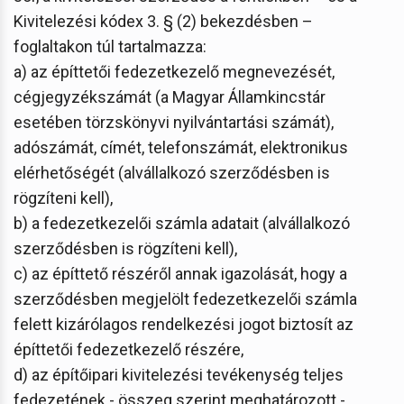
Kivitelezési kódex 3. § (2) bekezdésben –
foglaltakon túl tartalmazza:
a) az építtetői fedezetkezelő megnevezését,
cégjegyzékszámát (a Magyar Államkincstár
esetében törzskönyvi nyilvántartási számát),
adószámát, címét, telefonszámát, elektronikus
elérhetőségét (alvállalkozó szerződésben is
rögzíteni kell),
b) a fedezetkezelői számla adatait (alvállalkozó
szerződésben is rögzíteni kell),
c) az építtető részéről annak igazolását, hogy a
szerződésben megjelölt fedezetkezelői számla
felett kizárólagos rendelkezési jogot biztosít az
építtetői fedezetkezelő részére,
d) az építőipari kivitelezési tevékenység teljes
fedezetének - összeg szerint meghatározott -