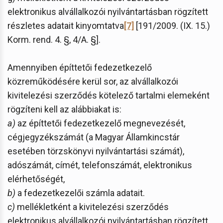
elektronikus alvállalkozói nyilvántartásban rögzített
részletes adatait kinyomtatva
[7]
[191/2009. (IX. 15.)
Korm. rend. 4. §, 4/A. §].
Amennyiben építtetői fedezetkezelő
közreműködésére kerül sor, az alvállalkozói
kivitelezési szerződés kötelező tartalmi elemeként
rögzíteni kell az alábbiakat is:
a)
az építtetői fedezetkezelő megnevezését,
cégjegyzékszámát (a Magyar Államkincstár
esetében törzskönyvi nyilvántartási számát),
adószámát, címét, telefonszámát, elektronikus
elérhetőségét,
b)
a fedezetkezelői számla adatait.
c)
mellékletként a kivitelezési szerződés
elektronikus alvállalkozói nyilvántartásban rögzített