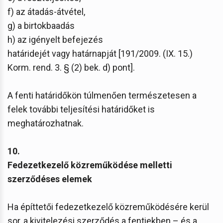
f) az átadás-átvétel,
g) a birtokbaadás
h) az igényelt befejezés
határidejét vagy határnapját [191/2009. (IX. 15.)
Korm. rend. 3. § (2) bek. d) pont].
A fenti határidőkön túlmenően természetesen a
felek további teljesítési határidőket is
meghatározhatnak.
10.
Fedezetkezelő közreműködése melletti
szerződéses elemek
Ha építtetői fedezetkezelő közreműködésére kerül
sor, a kivitelezési szerződés a fentiekben – és a