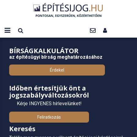
BÍRSÁGKALKULÁTOR
az építésügyi bírság meghatározásához
Érdekel
Időben értesítjük önt a
jogszabályváltozásokról
Kérje INGYENES hírlevelünket!
Feliratkozás
Keresés