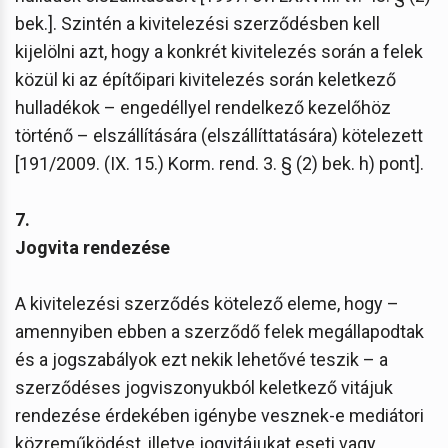
bek.]. Szintén a kivitelezési szerződésben kell
kijelölni azt, hogy a konkrét kivitelezés során a felek
közül ki az építőipari kivitelezés során keletkező
hulladékok – engedéllyel rendelkező kezelőhöz
történő – elszállítására (elszállíttatására) kötelezett
[191/2009. (IX. 15.) Korm. rend. 3. § (2) bek. h) pont].
7.
Jogvita rendezése
A kivitelezési szerződés kötelező eleme, hogy –
amennyiben ebben a szerződő felek megállapodtak
és a jogszabályok ezt nekik lehetővé teszik – a
szerződéses jogviszonyukból keletkező vitájuk
rendezése érdekében igénybe vesznek-e mediátori
közreműködést, illetve jogvitájukat eseti vagy