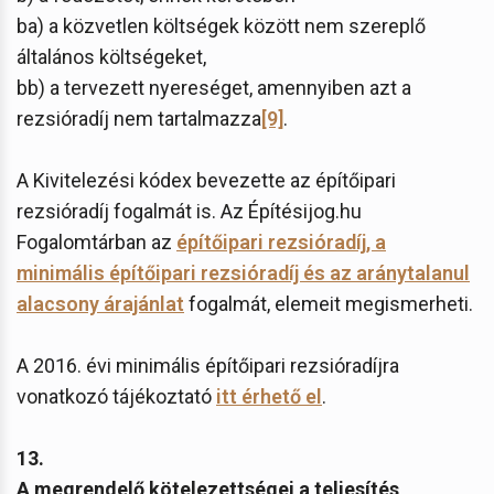
ba) a közvetlen költségek között nem szereplő
általános költségeket,
bb) a tervezett nyereséget, amennyiben azt a
rezsióradíj nem tartalmazza
[9]
.
A Kivitelezési kódex bevezette az építőipari
rezsióradíj fogalmát is. Az Építésijog.hu
Fogalomtárban az
építőipari rezsióradíj, a
minimális építőipari rezsióradíj és az aránytalanul
alacsony árajánlat
fogalmát, elemeit megismerheti.
A 2016. évi minimális építőipari rezsióradíjra
vonatkozó tájékoztató
itt érhető el
.
13.
A megrendelő kötelezettségei a teljesítés