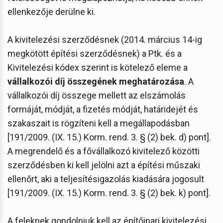
ellenkezője derülne ki.
A kivitelezési szerződésnek (2014. március 14-ig
megkötött építési szerződésnek) a Ptk. és a
Kivitelezési kódex szerint is kötelező eleme a
vállalkozói díj összegének meghatározása
. A
vállalkozói díj összege mellett az elszámolás
formáját, módját, a fizetés módját, határidejét és
szakaszait is rögzíteni kell a megállapodásban
[191/2009. (IX. 15.) Korm. rend. 3. § (2) bek. d) pont].
A megrendelő és a fővállalkozó kivitelező közötti
szerződésben ki kell jelölni azt a építési műszaki
ellenőrt, aki a teljesítésigazolás kiadására jogosult
[191/2009. (IX. 15.) Korm. rend. 3. § (2) bek. k) pont].
A feleknek gondolniuk kell az építőipari kivitelezési