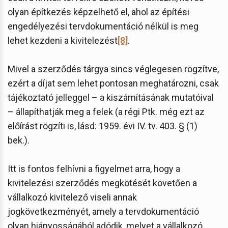
olyan építkezés képzelhető el, ahol az építési
engedélyezési tervdokumentáció nélkül is meg
lehet kezdeni a kivitelezést
[8]
.
Mivel a szerződés tárgya sincs véglegesen rögzítve,
ezért a díjat sem lehet pontosan meghatározni, csak
tájékoztató jelleggel – a kiszámításának mutatóival
– állapíthatják meg a felek (a régi Ptk. még ezt az
előírást rögzíti is, lásd: 1959. évi IV. tv. 403. § (1)
bek.).
Itt is fontos felhívni a figyelmet arra, hogy a
kivitelezési szerződés megkötését követően a
vállalkozó kivitelező viseli annak
jogkövetkezményét, amely a tervdokumentáció
olyan hiányosságából adódik, melyet a vállalkozó