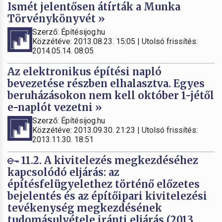
Ismét jelentősen átírták a Munka
Törvénykönyvét »
Szerző: Építésijog.hu
Közzétéve: 2013.08.23. 15:05 | Utolsó frissítés:
2014.05.14. 08:05
Az elektronikus építési napló
bevezetése részben elhalasztva. Egyes
beruházásokon nem kell október 1-jétől
e-naplót vezetni »
Szerző: Építésijog.hu
Közzétéve: 2013.09.30. 21:23 | Utolsó frissítés:
2013.11.30. 18:51
11.2. A kivitelezés megkezdéséhez
kapcsolódó eljárás: az
építésfelügyelethez történő előzetes
bejelentés és az építőipari kivitelezési
tevékenység megkezdésének
tudomásulvétele iránti eljárás (2013.