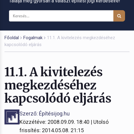
Találja meg gyorsan a választ építési jogi kérdéseire!
Főoldal
Fogalmak
11.1. A kivitelezés megkezdéséhez
kapcsolódó eljárás
11.1. A kivitelezés
megkezdéséhez
kapcsolódó eljárás
Szerző: Építésijog.hu
Közzétéve: 2008.09.09. 18:40 | Utolsó
frissítés: 2014.05.08. 21:15