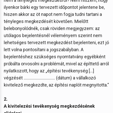
nem a tényleges megkezdésről? Nem hiszem, hogy
ilyenkor bárki egy tervezett időpontot jelentene be,
hiszen akkor az öt napot nem fogja tudni tartani a
tényleges megkezdését követően. Mielőtt
belebonyolódnék, csak röviden megjegyzem: az
utólagos bejelentésnél véleményem szerint nem
lehetséges tervezett megkezdést bejelenteni, ezt jó
lett volna pontosítani a jogszabályban. A
bejelentéshez szükséges nyomtatvány egyébként
próbálta orvosolni a problémát, mivel az építtető arról
nyilatkozott, hogy az „építési tevékenység […]
végzését ............................... (dátum) a vállalkozó
kivitelező megkezdte, az építési naplót megnyitotta.”
2.
A kivitelezési tevékenység megkezdésének