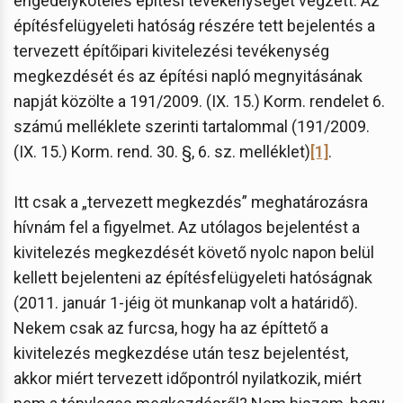
engedélyköteles építési tevékenységet végzett. Az
építésfelügyeleti hatóság részére tett bejelentés a
tervezett építőipari kivitelezési tevékenység
megkezdését és az építési napló megnyitásának
napját közölte a 191/2009. (IX. 15.) Korm. rendelet 6.
számú melléklete szerinti tartalommal (191/2009.
(IX. 15.) Korm. rend. 30. §, 6. sz. melléklet)
[1]
.
Itt csak a „tervezett megkezdés” meghatározásra
hívnám fel a figyelmet. Az utólagos bejelentést a
kivitelezés megkezdését követő nyolc napon belül
kellett bejelenteni az építésfelügyeleti hatóságnak
(2011. január 1-jéig öt munkanap volt a határidő).
Nekem csak az furcsa, hogy ha az építtető a
kivitelezés megkezdése után tesz bejelentést,
akkor miért tervezett időpontról nyilatkozik, miért