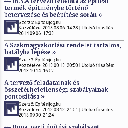
16.3.A tervező feladata az építési
termék építménybe történő
betervezése és beépítése során »
Szerző: Építésijog.hu
Közzétéve: 2013.08.06. 14:28 | Utolsó frissítés:
2014.09.06. 17:33
A Szakmagyakorlási rendelet tartalma,
hatályba lépése »
Szerző: Építésijog.hu
Közzétéve: 2013.08.13. 20:58 | Utolsó frissítés:
2013.10.14. 16:02
A tervező feladatainak és
összeférhetetlenségi szabályainak
pontosítása »
Szerző: Építésijog.hu
Közzétéve: 2013.08.13. 21:01 | Utolsó frissítés:
2013.09.30. 21:24
Duna-parti építési szabályzat