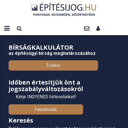
BÍRSÁGKALKULÁTOR
az építésügyi bírság meghatározásához
Érdekel
Időben értesítjük önt a
jogszabályváltozásokról
Kérje INGYENES hírlevelünket!
Feliratkozás
Keresés