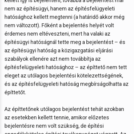
kellett így is bejelenteni, továbbá a bejelentést már
nem az építésügyi, hanem az építésfelügyeleti
hatósághoz kellett megtenni (a határidő akkor még
nem változott). Főként a bejelentés helyét volt
érdemes nem eltéveszteni, mert ha valaki az
építésügyi hatóságnál tette meg a bejelentést – és
az építésügyi hatóság a közigazgatási eljárási
szabályok ellenére azt nem továbbítja az
építésfelügyeleti hatósághoz – az építtető nem tett
eleget az utólagos bejelentési kötelezettségének,
és az építésfelügyeleti hatóság megbírságolhatta az
építtetőt.
Az építtetőnek utólagos bejelentést tehát azokban
az esetekben kellett tennie, amikor előzetes
bejelentésre nem volt szükség, de építési