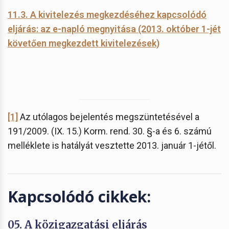
11.3. A kivitelezés megkezdéséhez kapcsolódó
eljárás: az e-napló megnyitása (2013. október 1-jét
követően megkezdett kivitelezések)
[1]
Az utólagos bejelentés megszüntetésével a
191/2009. (IX. 15.) Korm. rend. 30. §-a és 6. számú
melléklete is hatályát vesztette 2013. január 1-jétől.
Kapcsolódó cikkek:
05. A közigazgatási eljárás