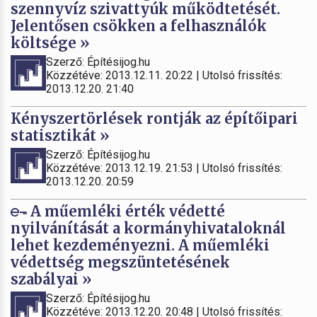
szennyvíz szivattyúk működtetését.
Jelentősen csökken a felhasználók
költsége »
Szerző: Építésijog.hu
Közzétéve: 2013.12.11. 20:22 | Utolsó frissítés:
2013.12.20. 21:40
Kényszertörlések rontják az építőipari
statisztikát »
Szerző: Építésijog.hu
Közzétéve: 2013.12.19. 21:53 | Utolsó frissítés:
2013.12.20. 20:59
A műemléki érték védetté
nyilvánítását a kormányhivataloknál
lehet kezdeményezni. A műemléki
védettség megszüntetésének
szabályai »
Szerző: Építésijog.hu
Közzétéve: 2013.12.20. 20:48 | Utolsó frissítés: