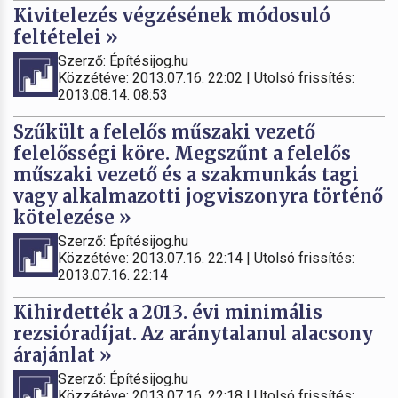
Kivitelezés végzésének módosuló
feltételei »
Szerző: Építésijog.hu
Közzétéve: 2013.07.16. 22:02 | Utolsó frissítés:
2013.08.14. 08:53
Szűkült a felelős műszaki vezető
felelősségi köre. Megszűnt a felelős
műszaki vezető és a szakmunkás tagi
vagy alkalmazotti jogviszonyra történő
kötelezése »
Szerző: Építésijog.hu
Közzétéve: 2013.07.16. 22:14 | Utolsó frissítés:
2013.07.16. 22:14
Kihirdették a 2013. évi minimális
rezsióradíjat. Az aránytalanul alacsony
árajánlat »
Szerző: Építésijog.hu
Közzétéve: 2013.07.16. 22:18 | Utolsó frissítés: