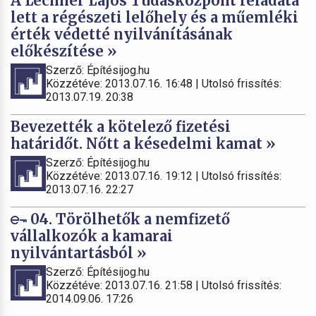
A Lechner Lajos Tudásközpont feladata
lett a régészeti lelőhely és a műemléki
érték védetté nyilvánításának
előkészítése »
Szerző: Építésijog.hu
Közzétéve: 2013.07.16. 16:48 | Utolsó frissítés:
2013.07.19. 20:38
Bevezették a kötelező fizetési
határidőt. Nőtt a késedelmi kamat »
Szerző: Építésijog.hu
Közzétéve: 2013.07.16. 19:12 | Utolsó frissítés:
2013.07.16. 22:27
04. Törölhetők a nemfizető
vállalkozók a kamarai
nyilvántartásból »
Szerző: Építésijog.hu
Közzétéve: 2013.07.16. 21:58 | Utolsó frissítés:
2014.09.06. 17:26