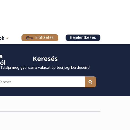
Előfizetés
Bejelentkezés
sok
a
Keresés
ól
Találja meg gyorsan a választ építési jogi kérdéseire!