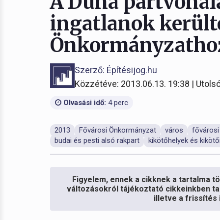
A Duna partvonalá
ingatlanok került
Önkormányzatho
Szerző: Építésijog.hu
Közzétéve: 2013.06.13. 19:38 | Utolsó
Olvasási idő:
4 perc
2013
Fővárosi Önkormányzat
város
fővárosi
budai és pesti alsó rakpart
kikötőhelyek és kikötői
Figyelem, ennek a cikknek a tartalma töb
változásokról tájékoztató cikkeinkben ta
illetve a frissíté