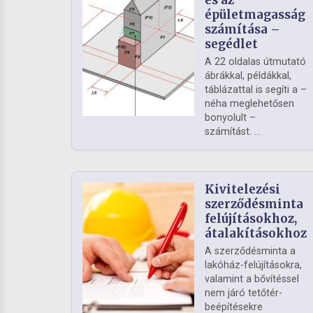
és az
épületmagasság
számítása –
segédlet
A 22 oldalas útmutató
ábrákkal, példákkal,
táblázattal is segíti a –
néha meglehetősen
bonyolult –
számítást. ...
Kivitelezési
szerződésminta
felújításokhoz,
átalakításokhoz
A szerződésminta a
lakóház-felújításokra,
valamint a bővítéssel
nem járó tetőtér-
beépítésekre