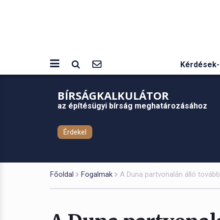
Kérdések-
BÍRSÁGKALKULÁTOR
az építésügyi bírság meghatározásához
Érdekel
Főoldal
Fogalmak
A Duna partvonalán álló továb