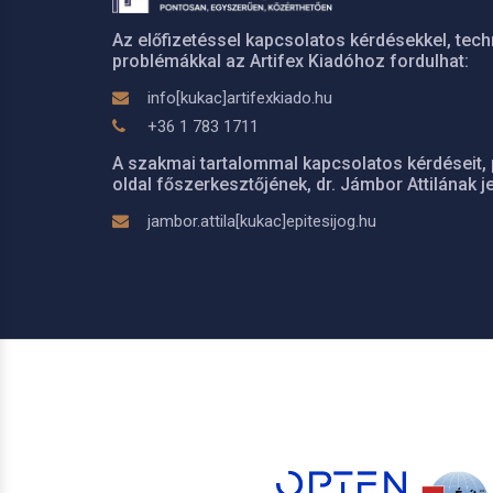
Az előfizetéssel kapcsolatos kérdésekkel, tech
problémákkal az Artifex Kiadóhoz fordulhat:
info[kukac]artifexkiado.hu
+36 1 783 1711
A szakmai tartalommal kapcsolatos kérdéseit, 
oldal főszerkesztőjének, dr. Jámbor Attilának je
jambor.attila[kukac]epitesijog.hu