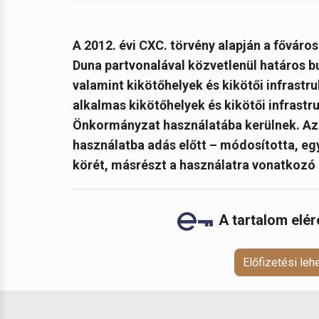
A 2012. évi CXC. törvény alapján a főváro
Duna partvonalával közvetlenül határos bu
valamint kikötőhelyek és kikötői infrastr
alkalmas kikötőhelyek és kikötői infrastru
Önkormányzat használatába kerülnek. Az 
használatba adás előtt – módosította, egy
körét, másrészt a használatra vonatkozó e
A tartalom elé
Előfizetési le