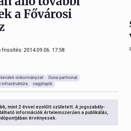
n álló további
ek a Fővárosi
z
 frissítés: 2014.09.06. 17:58
 kerületi önkormányzat
Duna partvonal
 infrastruktúra
nagyhajók
b, mint 2 évvel ezelőtt született. A jogszabály-
lálható információk értelemszerűen a publikálás,
s időpontjában érvényesek.