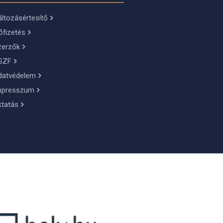
ltozásértesítő
őfizetés
zerzők
SZF
datvédelem
mpresszum
ktatás