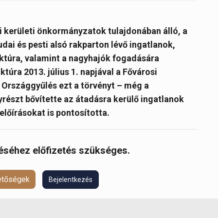
si kerületi önkormányzatok tulajdonában álló, a
dai és pesti alsó rakparton lévő ingatlanok,
uktúra, valamint a nagyhajók fogadására
ktúra 2013. július 1. napjával a Fővárosi
Országgyűlés ezt a törvényt – még a
részt bővítette az átadásra kerülő ingatlanok
lőírásokat is pontosította.
réséhez előfizetés szükséges.
hetőségek
Bejelentkezés