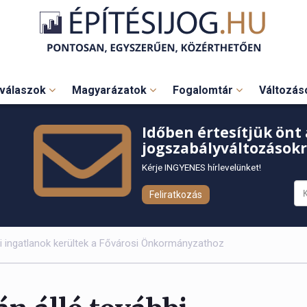
válaszok
Magyarázatok
Fogalomtár
Változá
Időben értesítjük önt 
jogszabályváltozásokr
Kérje INGYENES hírlevelünket!
Feliratkozás
bi ingatlanok kerültek a Fővárosi Önkormányzathoz