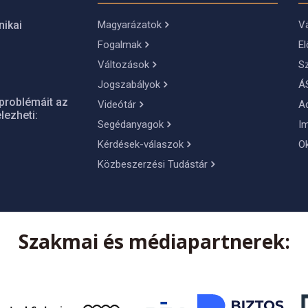
Magyarázatok
Vá
nikai
Fogalmak
El
Változások
S
Jogszabályok
Á
problémáit az
Videótár
A
lezheti:
Segédanyagok
I
Kérdések-válaszok
O
Közbeszerzési Tudástár
Szakmai és médiapartnerek: