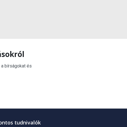
ásokról
 a bírságokat és
ontos tudnivalók