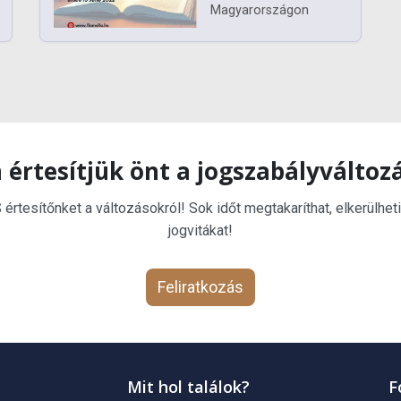
Magyarországon
 értesítjük önt a jogszabályváltoz
rtesítőnket a változásokról! Sok időt megtakaríthat, elkerülheti
jogvitákat!
Feliratkozás
Mit hol találok?
F