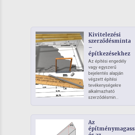
Kivitelezési
szerződésminta
–
építkezésekhez
Az építési engedély
vagy egyszerű
bejelentés alapján
végzett építési
tevékenységekre
alkalmazható
szerződésmin...
Az
építménymagass