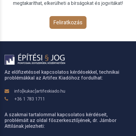
megtakaríthat, elkerülheti a bírságokat és jogvitákat!
Feliratkozás
Az előfizetéssel kapcsolatos kérdésekkel, technikai
problémákkal az Artifex Kiadóhoz fordulhat:
info[kukac]artifexkiado.hu
+36 1 783 1711
A szakmai tartalommal kapcsolatos kérdéseit,
problémáit az oldal főszerkesztőjének, dr. Jámbor
Attilának jelezheti: