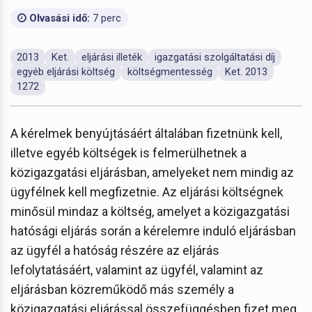
Olvasási idő:
7 perc
2013
Ket.
eljárási illeték
igazgatási szolgáltatási díj
egyéb eljárási költség
költségmentesség
Ket. 2013
1272
A kérelmek benyújtásáért általában fizetnünk kell,
illetve egyéb költségek is felmerülhetnek a
közigazgatási eljárásban, amelyeket nem mindig az
ügyfélnek kell megfizetnie. Az eljárási költségnek
minősül mindaz a költség, amelyet a közigazgatási
hatósági eljárás során a kérelemre induló eljárásban
az ügyfél a hatóság részére az eljárás
lefolytatásáért, valamint az ügyfél, valamint az
eljárásban közreműködő más személy a
közigazgatási eljárással összefüggésben fizet meg.