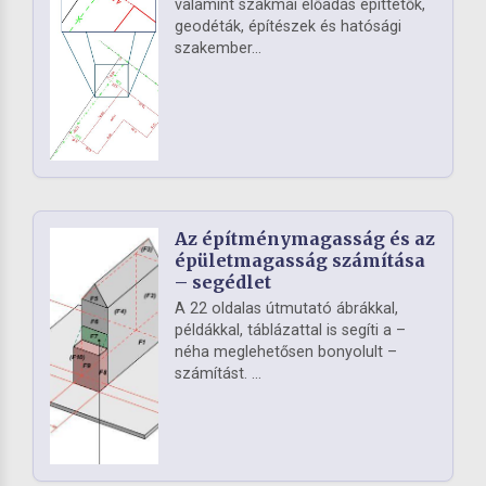
valamint szakmai előadás építtetők,
geodéták, építészek és hatósági
szakember...
Az építménymagasság és az
épületmagasság számítása
– segédlet
A 22 oldalas útmutató ábrákkal,
példákkal, táblázattal is segíti a –
néha meglehetősen bonyolult –
számítást. ...