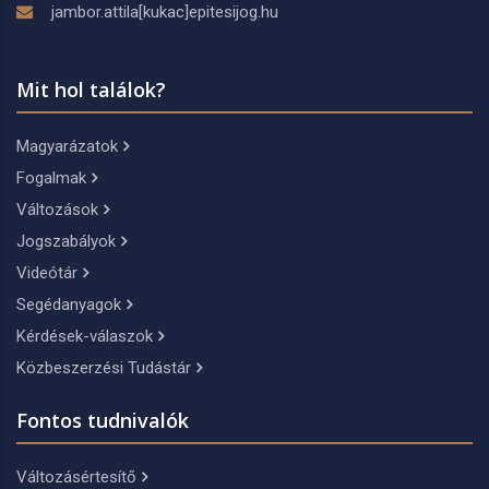
jambor.attila[kukac]epitesijog.hu
Mit hol találok?
Magyarázatok
Fogalmak
Változások
Jogszabályok
Videótár
Segédanyagok
Kérdések-válaszok
Közbeszerzési Tudástár
Fontos tudnivalók
Változásértesítő