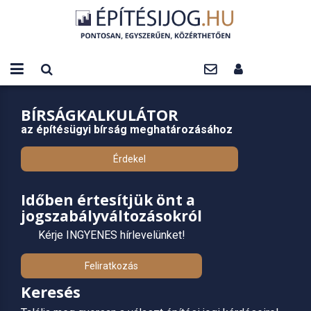
BÍRSÁGKALKULÁTOR
az építésügyi bírság meghatározásához
Érdekel
Időben értesítjük önt a
jogszabályváltozásokról
Kérje INGYENES hírlevelünket!
Feliratkozás
Keresés