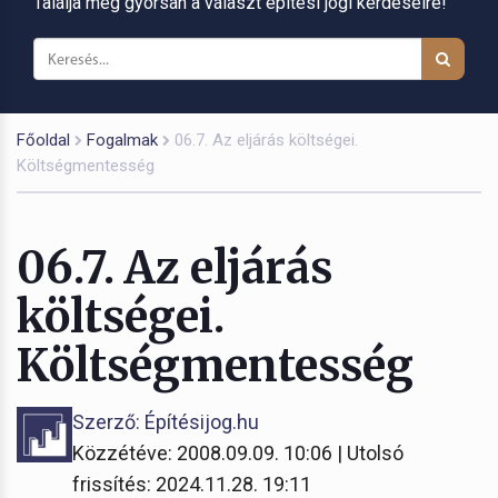
Találja meg gyorsan a választ építési jogi kérdéseire!
Főoldal
Fogalmak
06.7. Az eljárás költségei.
Költségmentesség
06.7. Az eljárás
költségei.
Költségmentesség
Szerző: Építésijog.hu
Közzétéve: 2008.09.09. 10:06 | Utolsó
frissítés: 2024.11.28. 19:11