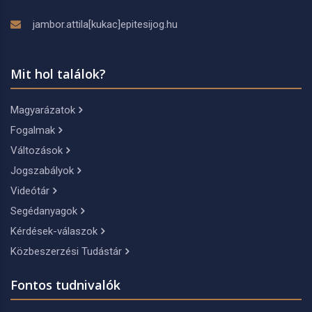
jambor.attila[kukac]epitesijog.hu
Mit hol találok?
Magyarázatok
Fogalmak
Változások
Jogszabályok
Videótár
Segédanyagok
Kérdések-válaszok
Közbeszerzési Tudástár
Fontos tudnivalók