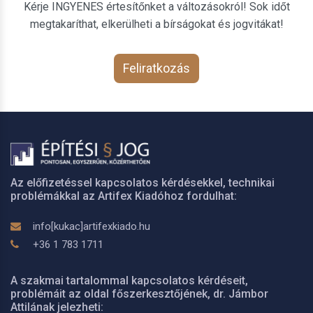
Kérje INGYENES értesítőnket a változásokról! Sok időt
megtakaríthat, elkerülheti a bírságokat és jogvitákat!
Feliratkozás
Az előfizetéssel kapcsolatos kérdésekkel, technikai
problémákkal az Artifex Kiadóhoz fordulhat:
info[kukac]artifexkiado.hu
+36 1 783 1711
A szakmai tartalommal kapcsolatos kérdéseit,
problémáit az oldal főszerkesztőjének, dr. Jámbor
Attilának jelezheti: