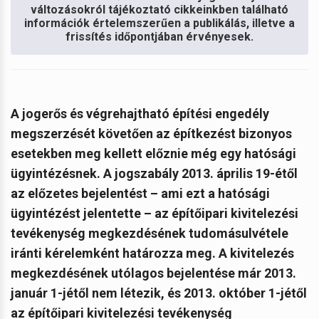
változásokról tájékoztató cikkeinkben található
információk értelemszerűen a publikálás, illetve a
frissítés időpontjában érvényesek.
A jogerős és végrehajtható építési engedély
megszerzését követően az építkezést bizonyos
esetekben meg kellett előznie még egy hatósági
ügyintézésnek. A jogszabály 2013. április 19-étől
az előzetes bejelentést – ami ezt a hatósági
ügyintézést jelentette – az építőipari kivitelezési
tevékenység megkezdésének tudomásulvétele
iránti kérelemként határozza meg. A kivitelezés
megkezdésének utólagos bejelentése már 2013.
január 1-jétől nem létezik, és 2013. október 1-jétől
az építőipari kivitelezési tevékenység