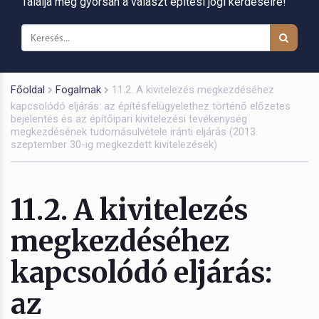
Találja meg gyorsan a választ építési jogi kérdéseire!
Főoldal
Fogalmak
11.2. A kivitelezés megkezdéséhez
kapcsolódó eljárás: az építésfelügyelethez történő előzetes
bejelentés és az építőipari kivitelezési tevékenység
megkezdésének tudomásulvétele iránti eljárás (2013.
szeptember 30-ig megkezdett kivitelezések)
11.2. A kivitelezés
megkezdéséhez
kapcsolódó eljárás:
az