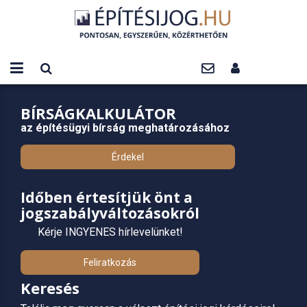
BÍRSÁGKALKULÁTOR
az építésügyi bírság meghatározásához
Érdekel
Időben értesítjük önt a
jogszabályváltozásokról
Kérje INGYENES hírlevelünket!
Feliratkozás
Keresés