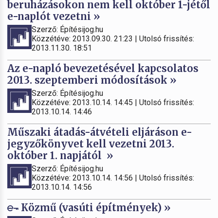
beruházásokon nem kell október 1-jétől
e-naplót vezetni »
Szerző: Építésijog.hu
Közzétéve: 2013.09.30. 21:23 | Utolsó frissítés:
2013.11.30. 18:51
Az e-napló bevezetésével kapcsolatos
2013. szeptemberi módosítások »
Szerző: Építésijog.hu
Közzétéve: 2013.10.14. 14:45 | Utolsó frissítés:
2013.10.14. 14:46
Műszaki átadás-átvételi eljáráson e-
jegyzőkönyvet kell vezetni 2013.
október 1. napjától »
Szerző: Építésijog.hu
Közzétéve: 2013.10.14. 14:56 | Utolsó frissítés:
2013.10.14. 14:56
Közmű (vasúti építmények) »