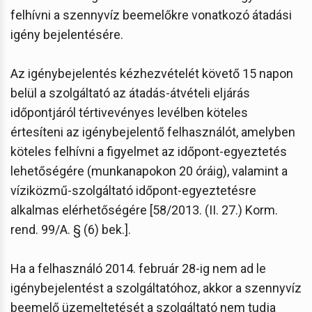
felhívni a szennyvíz beemelőkre vonatkozó átadási
igény bejelentésére.
Az igénybejelentés kézhezvételét követő 15 napon
belül a szolgáltató az átadás-átvételi eljárás
időpontjáról tértivevényes levélben köteles
értesíteni az igénybejelentő felhasználót, amelyben
köteles felhívni a figyelmet az időpont-egyeztetés
lehetőségére (munkanapokon 20 óráig), valamint a
víziközmű-szolgáltató időpont-egyeztetésre
alkalmas elérhetőségére [58/2013. (II. 27.) Korm.
rend. 99/A. § (6) bek.].
Ha a felhasználó 2014. február 28-ig nem ad le
igénybejelentést a szolgáltatóhoz, akkor a szennyvíz
beemelő üzemeltetését a szolgáltató nem tudja