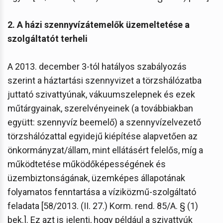
2. A házi szennyvízátemelők üzemeltetése a
szolgáltatót terheli
A 2013. december 3-tól hatályos szabályozás
szerint a háztartási szennyvizet a törzshálózatba
juttató szivattyúnak, vákuumszelepnek és ezek
műtárgyainak, szerelvényeinek (a továbbiakban
együtt: szennyvíz beemelő) a szennyvízelvezető
törzshálózattal egyidejű kiépítése alapvetően az
önkormányzat/állam, mint ellátásért felelős, míg a
működtetése működőképességének és
üzembiztonságának, üzemképes állapotának
folyamatos fenntartása a víziközmű-szolgáltató
feladata [58/2013. (II. 27.) Korm. rend. 85/A. § (1)
bek.]. Ez azt is jelenti, hogy például a szivattyúk