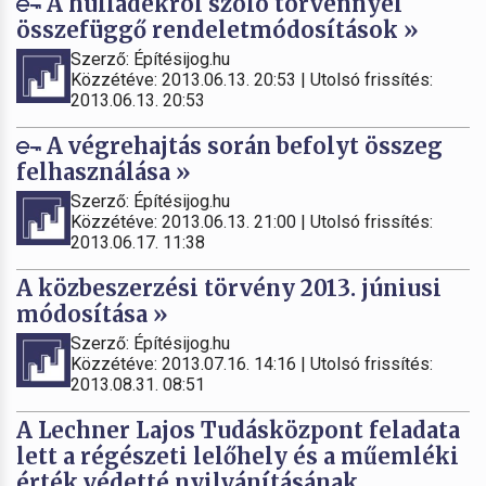
A hulladékról szóló törvénnyel
összefüggő rendeletmódosítások »
Szerző: Építésijog.hu
Közzétéve: 2013.06.13. 20:53 | Utolsó frissítés:
2013.06.13. 20:53
A végrehajtás során befolyt összeg
felhasználása »
Szerző: Építésijog.hu
Közzétéve: 2013.06.13. 21:00 | Utolsó frissítés:
2013.06.17. 11:38
A közbeszerzési törvény 2013. júniusi
módosítása »
Szerző: Építésijog.hu
Közzétéve: 2013.07.16. 14:16 | Utolsó frissítés:
2013.08.31. 08:51
A Lechner Lajos Tudásközpont feladata
lett a régészeti lelőhely és a műemléki
érték védetté nyilvánításának