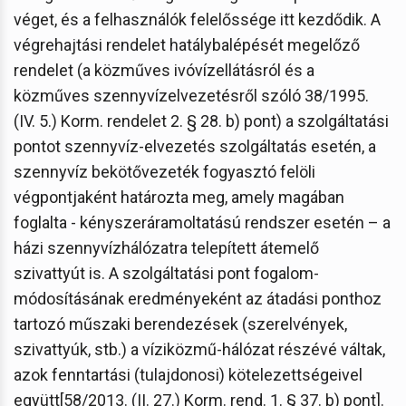
véget, és a felhasználók felelőssége itt kezdődik. A
végrehajtási rendelet hatálybalépését megelőző
rendelet (a közműves ivóvízellátásról és a
közműves szennyvízelvezetésről szóló 38/1995.
(IV. 5.) Korm. rendelet 2. § 28. b) pont) a szolgáltatási
pontot szennyvíz-elvezetés szolgáltatás esetén, a
szennyvíz bekötővezeték fogyasztó felöli
végpontjaként határozta meg, amely magában
foglalta - kényszeráramoltatású rendszer esetén – a
házi szennyvízhálózatra telepített átemelő
szivattyút is. A szolgáltatási pont fogalom-
módosításának eredményeként az átadási ponthoz
tartozó műszaki berendezések (szerelvények,
szivattyúk, stb.) a víziközmű-hálózat részévé váltak,
azok fenntartási (tulajdonosi) kötelezettségeivel
együtt[58/2013. (II. 27.) Korm. rend. 1. § 37. b) pont].