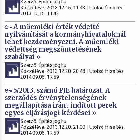
Szerző: Építésijog.hu
Közzétéve: 2013.12.15. 11:43 | Utolsó frissítés:
2013.12.15. 11:43
A műemléki érték védetté
nyilvánítását a kormányhivataloknál
lehet kezdeményezni. A műemléki
védettség megszüntetésének
szabályai »
Szerző: Építésijog.hu
Közzétéve: 2013.12.20. 20:48 | Utolsó frissítés:
2014.09.06. 17:59
5/2013. számú PJE határozat. A
szerződés érvénytelenségének
megállapítása iránt indított perek
egyes eljárásjogi kérdései »
Szerző: Építésijog.hu
Közzétéve: 2013.12.20. 21:00 | Utolsó frissítés:
2014.09.06. 17:59