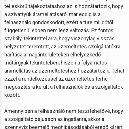
teljeskörű tájékoztatáshoz az is hozzátartozik, hogy
a szivattyúk áramellátásáról már eddig is a
felhasználó gondoskodott, ezért a türelmi időtől
függetlenül ebben nem lesz változás. Ez fontos
szabály, tekintettel arra, hogy viszonylag visszás
helyzetet teremtett, az üzemeltetés szolgáltatókra
hárítása a magánterületeken elhelyezkedő
műtárgyak tekintetében, hiszen a folyamatos
áramellátás az üzemeltetéshez hozzátartozik. Tehát
ezzel a rendelkezéssel az üzemeltetés terhe
megosztásra került a felhasználók és a szolgáltatók
között.
Amennyiben a felhasználó nem teszi lehetővé, hogy
a szolgáltató bejusson az ingatlanra, akkor a
szennyvíz beemelő meghibásodásából eredő kárért