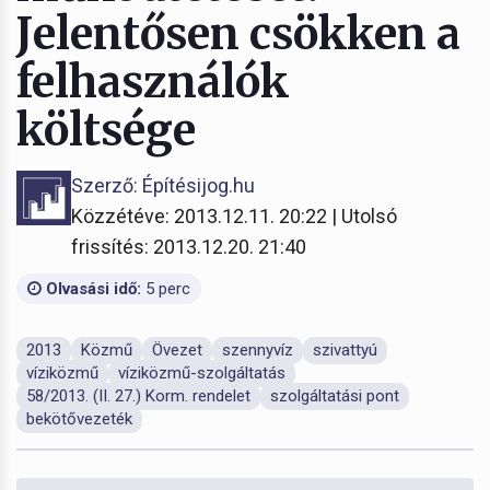
Jelentősen csökken a
felhasználók
költsége
Szerző: Építésijog.hu
Közzétéve: 2013.12.11. 20:22 | Utolsó
frissítés: 2013.12.20. 21:40
Olvasási idő:
5 perc
2013
Közmű
Övezet
szennyvíz
szivattyú
víziközmű
víziközmű-szolgáltatás
58/2013. (II. 27.) Korm. rendelet
szolgáltatási pont
bekötővezeték