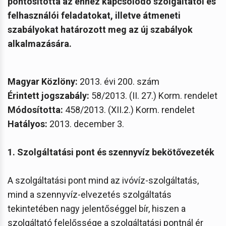
pontosította az ehhez kapcsolódó szolgáltatói és
felhasználói feladatokat, illetve átmeneti
szabályokat határozott meg az új szabályok
alkalmazására.
Magyar Közlöny:
2013. évi 200. szám
Érintett jogszabály:
58/2013. (II. 27.) Korm. rendelet
Módosította:
458/2013. (XII.2.) Korm. rendelet
Hatályos:
2013. december 3.
1. Szolgáltatási pont és szennyvíz bekötővezeték
A szolgáltatási pont mind az ivóvíz-szolgáltatás,
mind a szennyvíz-elvezetés szolgáltatás
tekintetében nagy jelentőséggel bír, hiszen a
szolgáltató felelőssége a szolgáltatási pontnál ér