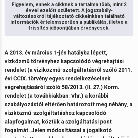
Figyelem, ennek a cikknek a tartalma több, mint 2
évvel ezelőtt született. A jogszabály-
változásokról tájékoztató cikkeinkben található
információk értelemszerűen a publikálás, illetve a
frissítés időpontjában érvényesek.
A 2013. év március 1-jén hatályba lépett,
vízközmű törvényhez kapcsolódó végrehajtási
rendelet (a víziközmű-szolgáltatásról szóló 2011.
évi CCIX. törvény egyes rendelkezéseinek
végrehajtásáról szóló 58/2013. (II. 27.) Korm.
rendelet (a továbbiakban: Vhr.) a korábbi
szabályozástól eltérően határozott meg néhány, a
víziközmű-szolgáltatáshoz kapcsolódó
alapfogalmat, köztük a szolgáltatási pont
fogalmát. Jelen módosítással a jogalkotó