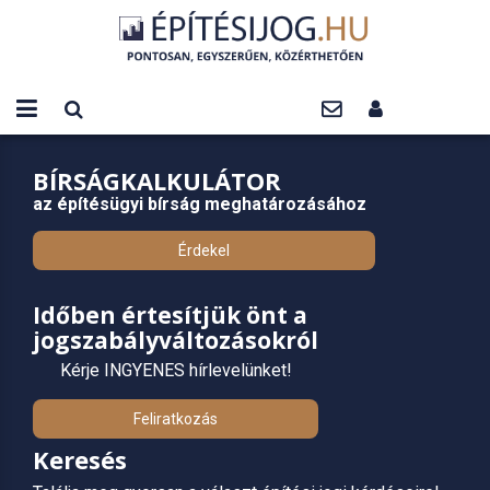
BÍRSÁGKALKULÁTOR
az építésügyi bírság meghatározásához
Érdekel
Időben értesítjük önt a
jogszabályváltozásokról
Kérje INGYENES hírlevelünket!
Feliratkozás
Keresés