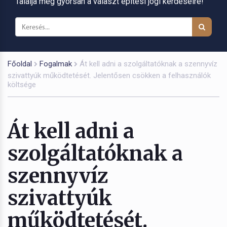
Találja meg gyorsan a választ építési jogi kérdéseire!
Főoldal
Fogalmak
Át kell adni a szolgáltatóknak a szennyvíz
szivattyúk működtetését. Jelentősen csökken a felhasználók
költsége
Át kell adni a
szolgáltatóknak a
szennyvíz
szivattyúk
működtetését.