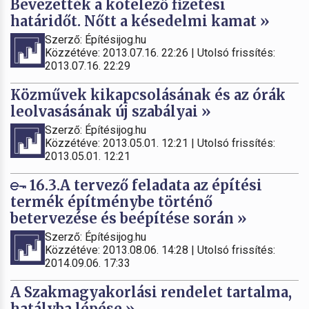
Bevezették a kötelező fizetési
határidőt. Nőtt a késedelmi kamat »
Szerző: Építésijog.hu
Közzétéve: 2013.07.16. 22:26 | Utolsó frissítés:
2013.07.16. 22:29
Közművek kikapcsolásának és az órák
leolvasásának új szabályai »
Szerző: Építésijog.hu
Közzétéve: 2013.05.01. 12:21 | Utolsó frissítés:
2013.05.01. 12:21
16.3.A tervező feladata az építési
termék építménybe történő
betervezése és beépítése során »
Szerző: Építésijog.hu
Közzétéve: 2013.08.06. 14:28 | Utolsó frissítés:
2014.09.06. 17:33
A Szakmagyakorlási rendelet tartalma,
hatályba lépése »