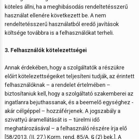
köteles állni, ha a meghibásodás rendeltetésszerű
használat ellenére következett be. A nem
rendeltetésszerű használatból eredő javítások
költsége továbbra is a felhasználókat terheli.
3. Felhasználók kötelezettségei
Annak érdekében, hogy a szolgáltatók a részükre
előírt kötelezettségeiket teljesíteni tudják, az érintett
felhasználóknak – a rendelet értelmében –
biztosítaniuk kell, hogy a szolgáltató szakemberei az
ingatlanra bejuthassanak, és a beemelő egységhez -
akár célgéppel – hozzáférjenek. A jogszabály a
szivattyú áramellátását is – türelmi idő
meghatározásával – a felhasználó részére írja elő
[58/2013. (II. 27.) Korm. rend. 85/A. § (2) bek.]. A