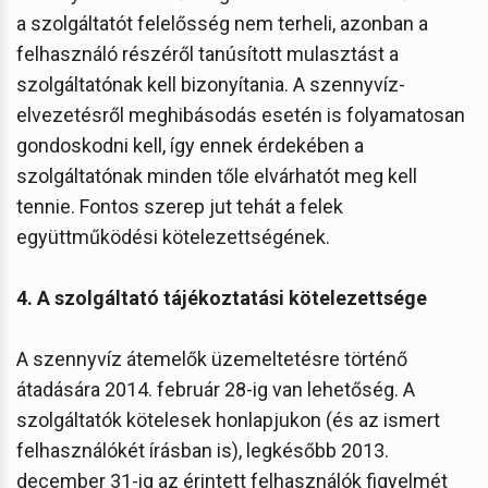
a szolgáltatót felelősség nem terheli, azonban a
felhasználó részéről tanúsított mulasztást a
szolgáltatónak kell bizonyítania. A szennyvíz-
elvezetésről meghibásodás esetén is folyamatosan
gondoskodni kell, így ennek érdekében a
szolgáltatónak minden tőle elvárhatót meg kell
tennie. Fontos szerep jut tehát a felek
együttműködési kötelezettségének.
4. A szolgáltató tájékoztatási kötelezettsége
A szennyvíz átemelők üzemeltetésre történő
átadására 2014. február 28-ig van lehetőség. A
szolgáltatók kötelesek honlapjukon (és az ismert
felhasználókét írásban is), legkésőbb 2013.
december 31-ig az érintett felhasználók figyelmét