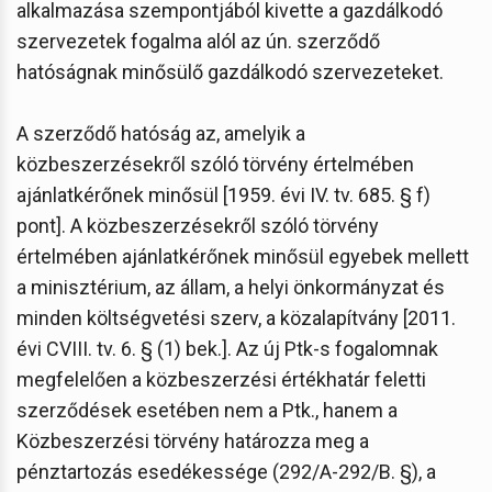
alkalmazása szempontjából kivette a gazdálkodó
szervezetek fogalma alól az ún. szerződő
hatóságnak minősülő gazdálkodó szervezeteket.
A szerződő hatóság az, amelyik a
közbeszerzésekről szóló törvény értelmében
ajánlatkérőnek minősül [1959. évi IV. tv. 685. § f)
pont]. A közbeszerzésekről szóló törvény
értelmében ajánlatkérőnek minősül egyebek mellett
a minisztérium, az állam, a helyi önkormányzat és
minden költségvetési szerv, a közalapítvány [2011.
évi CVIII. tv. 6. § (1) bek.]. Az új Ptk-s fogalomnak
megfelelően a közbeszerzési értékhatár feletti
szerződések esetében nem a Ptk., hanem a
Közbeszerzési törvény határozza meg a
pénztartozás esedékessége (292/A-292/B. §), a