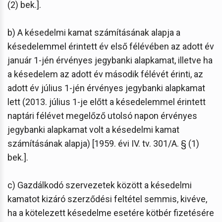
(2) bek.].
b) A késedelmi kamat számításának alapja a
késedelemmel érintett év első félévében az adott év
január 1-jén érvényes jegybanki alapkamat, illetve ha
a késedelem az adott év második félévét érinti, az
adott év július 1-jén érvényes jegybanki alapkamat
lett (2013. július 1-je előtt a késedelemmel érintett
naptári félévet megelőző utolsó napon érvényes
jegybanki alapkamat volt a késedelmi kamat
számításának alapja) [1959. évi IV. tv. 301/A. § (1)
bek.].
c) Gazdálkodó szervezetek között a késedelmi
kamatot kizáró szerződési feltétel semmis, kivéve,
ha a kötelezett késedelme esetére kötbér fizetésére