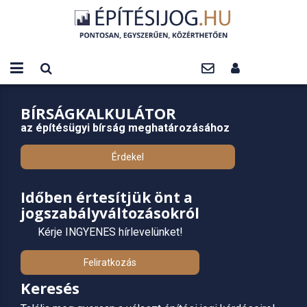
BÍRSÁGKALKULÁTOR
az építésügyi bírság meghatározásához
Érdekel
Időben értesítjük önt a
jogszabályváltozásokról
Kérje INGYENES hírlevelünket!
Feliratkozás
Keresés