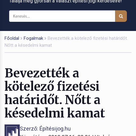
Találja meg gyorsan a választ építési jogi kérdéseire!
Főoldal
Fogalmak
Bevezették a kötelező fizetési határidőt.
Nőtt a késedelmi kamat
Bevezették a
kötelező fizetési
határidőt. Nőtt a
késedelmi kamat
Szerző: Építésijog.hu