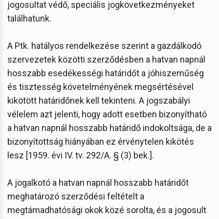
jogosultat védő, speciális jogkövetkezményeket
találhatunk.
A Ptk. hatályos rendelkezése szerint a gazdálkodó
szervezetek közötti szerződésben a hatvan napnál
hosszabb esedékességi határidőt a jóhiszeműség
és tisztesség követelményének megsértésével
kikötött határidőnek kell tekinteni. A jogszabályi
vélelem azt jelenti, hogy adott esetben bizonyítható
a hatvan napnál hosszabb határidő indokoltsága, de a
bizonyítottság hiányában ez érvénytelen kikötés
lesz [1959. évi IV. tv. 292/A. § (3) bek.].
A jogalkotó a hatvan napnál hosszabb határidőt
meghatározó szerződési feltételt a
megtámadhatósági okok közé sorolta, és a jogosult