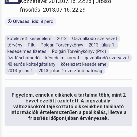
Közzétéve: 2013.07.16. 22:26 | Utolsó
frissítés: 2013.07.16. 22:29
Olvasási idő:
8 perc
kötelezetti késedelem
2013
Gazdálkodó szervezet
törvény
Ptk.
Polgári Törvénykönyv
2013. július 1.
késedelmes fizetés
Polgári Törvénykönyv (Ptk.)
fizetési határidő
késedelmi kamat
gazdálkodó szervezet
40 eurós költségátalány
kötelezett késedeleme
2013. július 1
2013. július 1.szerződő hatóság
Figyelem, ennek a cikknek a tartalma több, mint 2
évvel ezelőtt született. A jogszabály-
változásokról tájékoztató cikkeinkben található
információk értelemszerűen a publikálás, illetve a
frissítés időpontjában érvényesek.