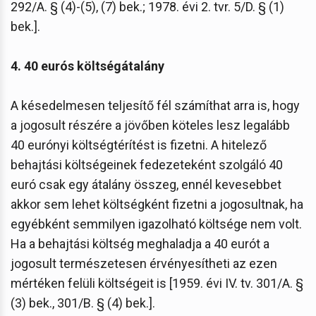
292/A. § (4)-(5), (7) bek.; 1978. évi 2. tvr. 5/D. § (1)
bek.].
4. 40 eurós költségátalány
A késedelmesen teljesítő fél számíthat arra is, hogy
a jogosult részére a jövőben köteles lesz legalább
40 eurónyi költségtérítést is fizetni. A hitelező
behajtási költségeinek fedezeteként szolgáló 40
euró csak egy átalány összeg, ennél kevesebbet
akkor sem lehet költségként fizetni a jogosultnak, ha
egyébként semmilyen igazolható költsége nem volt.
Ha a behajtási költség meghaladja a 40 eurót a
jogosult természetesen érvényesítheti az ezen
mértéken felüli költségeit is [1959. évi IV. tv. 301/A. §
(3) bek., 301/B. § (4) bek.].