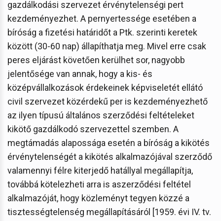
gazdálkodási szervezet érvénytelenségi pert
kezdeményezhet. A pernyertessége esetében a
bíróság a fizetési határidőt a Ptk. szerinti keretek
között (30-60 nap) állapíthatja meg. Mivel erre csak
peres eljárást követően kerülhet sor, nagyobb
jelentősége van annak, hogy a kis- és
középvállalkozások érdekeinek képviseletét ellátó
civil szervezet közérdekű per is kezdeményezhető
az ilyen típusú általános szerződési feltételeket
kikötő gazdálkodó szervezettel szemben. A
megtámadás alapossága esetén a bíróság a kikötés
érvénytelenségét a kikötés alkalmazójával szerződő
valamennyi félre kiterjedő hatállyal megállapítja,
továbbá kötelezheti arra is aszerződési feltétel
alkalmazóját, hogy közleményt tegyen közzé a
tisztességtelenség megállapításáról [1959. évi IV. tv.