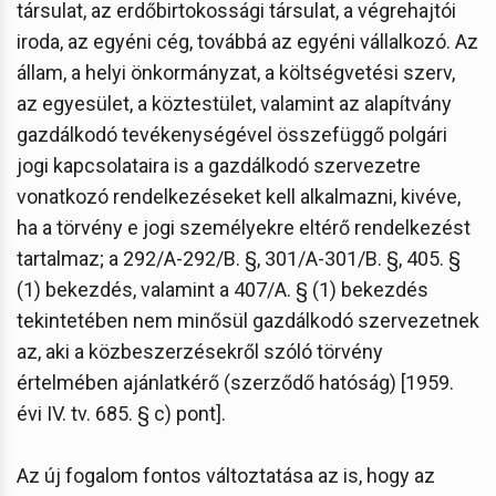
társulat, az erdőbirtokossági társulat, a végrehajtói
iroda, az egyéni cég, továbbá az egyéni vállalkozó. Az
állam, a helyi önkormányzat, a költségvetési szerv,
az egyesület, a köztestület, valamint az alapítvány
gazdálkodó tevékenységével összefüggő polgári
jogi kapcsolataira is a gazdálkodó szervezetre
vonatkozó rendelkezéseket kell alkalmazni, kivéve,
ha a törvény e jogi személyekre eltérő rendelkezést
tartalmaz; a 292/A-292/B. §, 301/A-301/B. §, 405. §
(1) bekezdés, valamint a 407/A. § (1) bekezdés
tekintetében nem minősül gazdálkodó szervezetnek
az, aki a közbeszerzésekről szóló törvény
értelmében ajánlatkérő (szerződő hatóság) [1959.
évi IV. tv. 685. § c) pont].
Az új fogalom fontos változtatása az is, hogy az