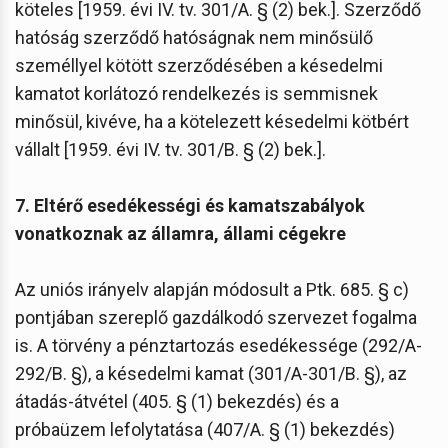
köteles [1959. évi IV. tv. 301/A. § (2) bek.]. Szerződő
hatóság szerződő hatóságnak nem minősülő
személlyel kötött szerződésében a késedelmi
kamatot korlátozó rendelkezés is semmisnek
minősül, kivéve, ha a kötelezett késedelmi kötbért
vállalt [1959. évi IV. tv. 301/B. § (2) bek.].
7. Eltérő esedékességi és kamatszabályok
vonatkoznak az államra, állami cégekre
Az uniós irányelv alapján módosult a Ptk. 685. § c)
pontjában szereplő gazdálkodó szervezet fogalma
is. A törvény a pénztartozás esedékessége (292/A-
292/B. §), a késedelmi kamat (301/A-301/B. §), az
átadás-átvétel (405. § (1) bekezdés) és a
próbaüzem lefolytatása (407/A. § (1) bekezdés)