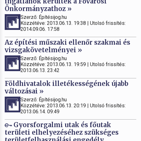
ingatlanok kerültek a Fővárosi
Önkormányzathoz »
Szerző: Építésijog.hu
Közzétéve: 2013.06.13. 19:38 | Utolsó frissítés:
2014.09.06. 17:58
Az építési műszaki ellenőr szakmai és
vizsgakövetelményei »
Szerző: Építésijog.hu
Közzétéve: 2013.06.13. 19:59 | Utolsó frissítés:
2013.06.13. 23:42
Földhivatalok illetékességének újabb
változásai »
Szerző: Építésijog.hu
Közzétéve: 2013.06.13. 20:19 | Utolsó frissítés:
2013.06.14. 09:49
Gyorsforgalmi utak és főutak
területi elhelyezéséhez szükséges
területfelhasználási engedély