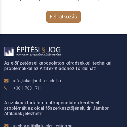
Feliratkozás
Az előfizetéssel kapcsolatos kérdésekkel, technikai
problémákkal az Artifex Kiadóhoz fordulhat:
info[kukac]artifexkiado.hu
+36 1 783 1711
A szakmai tartalommal kapcsolatos kérdéseit,
problémáit az oldal főszerkesztőjének, dr. Jámbor
Attilának jelezheti:
jambor.attila[kukac]epitesijog.hu