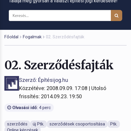
Találja meg gyorsan a választ építési jogi kérdéseire!
Főoldal
Fogalmak
02. Szerződésfajták
02. Szerződésfajták
Szerző: Építésijog.hu
Közzétéve: 2008.09.09. 17:08 | Utolsó
frissítés: 2014.09.23. 19:50
Olvasási idő:
4 perc
szerződés
új Ptk.
szerződések csoportosítása
Ptk.
Online képzések