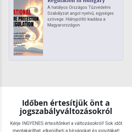
Regulation in Hungary
A hatályos Országos Tűzvédelmi
Szabályzat angol nyelvű, egységes
szövege. Hiánypótló kiadása a
Magyarországon
Időben értesítjük önt a
jogszabályváltozásokról
Kérje INGYENES értesítőnket a változásokról! Sok időt
megtakaríthat, elkerülheti a bírságokat és jogvitákat!