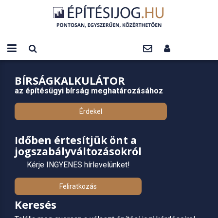
BÍRSÁGKALKULÁTOR
az építésügyi bírság meghatározásához
Érdekel
Időben értesítjük önt a
jogszabályváltozásokról
Kérje INGYENES hírlevelünket!
Feliratkozás
Keresés