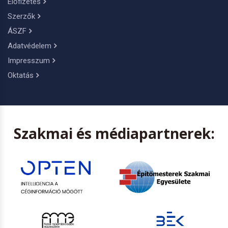
Előfizetés
Szerzők
ÁSZF
Adatvédelem
Impresszum
Oktatás
Szakmai és médiapartnerek: