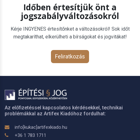
Időben értesítjük önt a
jogszabályváltozásokról
Kérje INGYENES értesítőnket a változásokról! Sok időt
megtakaríthat, elkerülheti a bírságokat és jogvitákat!
Feliratkozás
Az előfizetéssel kapcsolatos kérdésekkel, technikai
problémákkal az Artifex Kiadóhoz fordulhat:
info[kukac]artifexkiado.hu
+36 1 783 1711