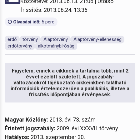
Közzétéve: 2013.06.13. 21:06 | Utolsó
frissítés: 2013.06.24. 13:36
Olvasási idő:
5 perc
erdő
törvény
Alaptörvény
Alaptörvény-ellenesség
erdőtörvény
alkotmánybíróság
Figyelem, ennek a cikknek a tartalma több, mint 2
évvel ezelőtt született. A jogszabály-
változásokról tájékoztató cikkeinkben található
információk értelemszerűen a publikálás, illetve a
frissítés időpontjában érvényesek.
Magyar Közlöny:
2013. évi 73. szám
Érintett jogszabály:
2009. évi XXXVII. törvény
Hatályos:
2013. szeptember 30.