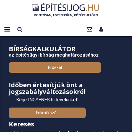
BÍRSÁGKALKULÁTOR
az építésügyi bírság meghatározásához
Érdekel
Időben értesítjük önt a
jogszabályváltozásokról
Kérje INGYENES hírlevelünket!
Feliratkozás
Keresés