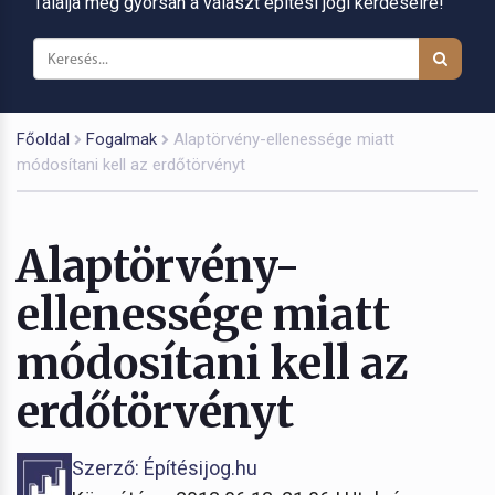
Találja meg gyorsan a választ építési jogi kérdéseire!
Főoldal
Fogalmak
Alaptörvény-ellenessége miatt
módosítani kell az erdőtörvényt
Alaptörvény-
ellenessége miatt
módosítani kell az
erdőtörvényt
Szerző: Építésijog.hu