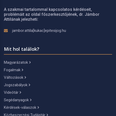
A szakmai tartalommal kapcsolatos kérdéseit,
problémáit az oldal főszerkesztőjének, dr. Jámbor
Attilának jelezheti:
jambor.attila[kukac]epitesijog.hu
Mit hol találok?
Magyarázatok
Fogalmak
Változások
Jogszabályok
Videótár
Segédanyagok
Kérdések-válaszok
Közbeszerzési Tudástár