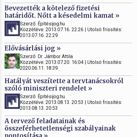
Bevezették a kötelező fizetési
határidőt. Nőtt a késedelmi kamat »
Szerző: Építésijog.hu
Közzétéve: 2013.07.16. 22:26 | Utolsó frissítés:
2013.07.16. 22:29
Elővásárlási jog »
Szerző: Dr. Jámbor Attila
Közzétéve: 2013.07.20. 16:04 | Utolsó frissítés:
2020.06.11. 18:39
Hatályát veszítette a tervtanácsokról
szóló miniszteri rendelet »
Szerző: Építésijog.hu
Közzétéve: 2013.08.13. 20:53 | Utolsó frissítés:
2013.08.13. 20:53
A tervező feladatainak és
összeférhetetlenségi szabályainak
pontosítása »