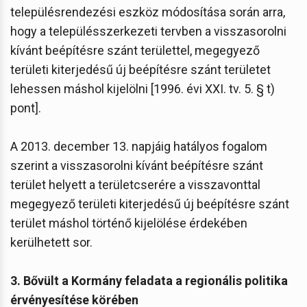
településrendezési eszköz módosítása során arra,
hogy a településszerkezeti tervben a visszasorolni
kívánt beépítésre szánt területtel, megegyező
területi kiterjedésű új beépítésre szánt területet
lehessen máshol kijelölni [1996. évi XXI. tv. 5. § t)
pont].
A 2013. december 13. napjáig hatályos fogalom
szerint a visszasorolni kívánt beépítésre szánt
terület helyett a területcserére a visszavonttal
megegyező területi kiterjedésű új beépítésre szánt
terület máshol történő kijelölése érdekében
kerülhetett sor.
3. Bővült a Kormány feladata a regionális politika
érvényesítése körében