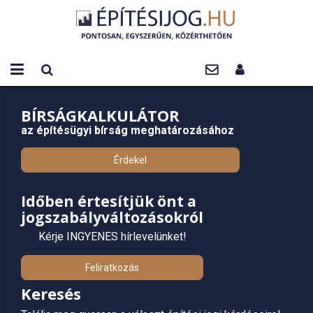
BÍRSÁGKALKULÁTOR
az építésügyi bírság meghatározásához
Érdekel
Időben értesítjük önt a
jogszabályváltozásokról
Kérje INGYENES hírlevelünket!
Feliratkozás
Keresés