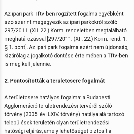
Az ipari park Tftv-ben rögzített fogalma egyébként
szó szerint megegyezik az ipari parkokról szóló
297/2011. (XII. 22.) Korm. rendeletben megtalálható
meghatározással [297/2011. (XII. 22.) Korm. rend. 1.
§ 1. pont]. Az ipari park fogalma ezért nem újdonság,
kizárólag a jogalkotó döntése értelmében a Tftv-ben
is meg kell jelennie.
2. Pontosították a területcsere fogalmát
A területcsere hatályos fogalma: a Budapesti
Agglomeráció területrendezési tervéről szóló
törvény (2005. évi LXIV. törvény) hatálya alá tartozó
települések területén olyan területrendezési
hatósági eljárás, amely lehetőséget biztosít a