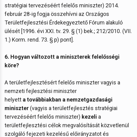
stratégiai tervezéséért felelős miniszter) 2014.
február 28-ig fogja összehívni az Országos
Területfejlesztési Érdekegyeztető Fórum alakuló
ülését [1996. évi XXI. tv. 29. § (1) bek.; 212/2010. (VII.
1.) Korm. rend. 73. § p) pont].
6. Hogyan változott a miniszterek felelősségi
köre?
A területfejlesztésért felelős miniszter vagyis a
nemzeti fejlesztési miniszter
helyett
a továbbiakban a nemzetgazdasági
miniszter
(vagyis a területfejlesztés stratégiai
tervezéséért felelős miniszter)
kezeli
a
területfejlesztési célok megvalósítását közvetlenül
szolgáló fejezeti kezelésű előirányzatot és