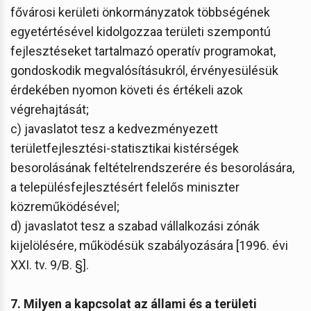
fővárosi kerületi önkormányzatok többségének
egyetértésével kidolgozzaa területi szempontú
fejlesztéseket tartalmazó operatív programokat,
gondoskodik megvalósításukról, érvényesülésük
érdekében nyomon követi és értékeli azok
végrehajtását;
c) javaslatot tesz a kedvezményezett
területfejlesztési-statisztikai kistérségek
besorolásának feltételrendszerére és besorolására,
a településfejlesztésért felelős miniszter
közreműködésével;
d) javaslatot tesz a szabad vállalkozási zónák
kijelölésére, működésük szabályozására [1996. évi
XXI. tv. 9/B. §].
7. Milyen a kapcsolat az állami és a területi