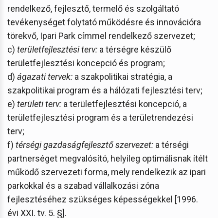
rendelkező, fejlesztő, termelő és szolgáltató
tevékenységet folytató működésre és innovációra
törekvő, Ipari Park címmel rendelkező szervezet;
c)
területfejlesztési terv:
a térségre készülő
területfejlesztési koncepció és program;
d)
ágazati tervek:
a szakpolitikai stratégia, a
szakpolitikai program és a hálózati fejlesztési terv;
e)
területi terv:
a területfejlesztési koncepció, a
területfejlesztési program és a területrendezési
terv;
f)
térségi gazdaságfejlesztő szervezet:
a térségi
partnerséget megvalósító, helyileg optimálisnak ítélt
működő szervezeti forma, mely rendelkezik az ipari
parkokkal és a szabad vállalkozási zóna
fejlesztéséhez szükséges képességekkel [1996.
évi XXI. tv. 5. §].