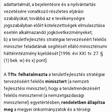
adattartalmát, a bejelentésre és a nyilvántartás
vezetésére vonatkozó részletes eljárási
szabályokat, továbbá az e tevékenységre
jogszabályban előírt kötelezettségek elmulasztása
esetén alkalmazandó jogkövetkezményeket;
b) a területfejlesztés stratégiai tervezéséért felelős
miniszter feladatának segítését ellátó minisztériumi
háttérintézmény kijelölését [1996. évi XXI. tv. 27. §
(1) bek. w) és x) pont].
A
Tftv. felhatalmazta
a területfejlesztés stratégiai
tervezéséért felelős
minisztert
(a nemzeti
fejlesztési miniszter), hogy a területrendezésért
felelős miniszterrel (a nemzetgazdasági
miniszterrel) egyetértésben,
rendeletben állapítsa
meg
a megyei önkormányzatok és a térségi