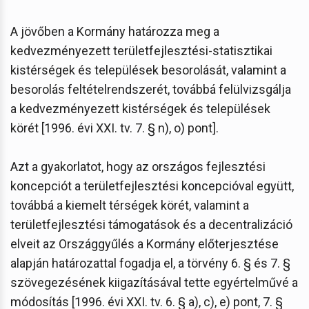
A jövőben a Kormány határozza meg a
kedvezményezett területfejlesztési-statisztikai
kistérségek és települések besorolását, valamint a
besorolás feltételrendszerét, továbbá felülvizsgálja
a kedvezményezett kistérségek és települések
körét [1996. évi XXI. tv. 7. § n), o) pont].
Azt a gyakorlatot, hogy az országos fejlesztési
koncepciót a területfejlesztési koncepcióval együtt,
továbbá a kiemelt térségek körét, valamint a
területfejlesztési támogatások és a decentralizáció
elveit az Országgyűlés a Kormány előterjesztése
alapján határozattal fogadja el, a törvény 6. § és 7. §
szövegezésének kiigazításával tette egyértelművé a
módosítás [1996. évi XXI. tv. 6. § a), c), e) pont, 7. §