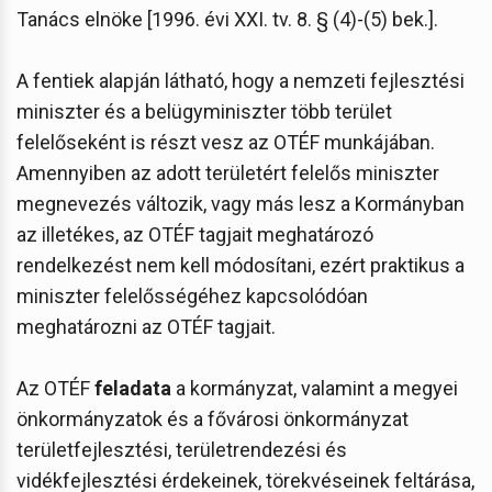
Tanács elnöke [1996. évi XXI. tv. 8. § (4)-(5) bek.].
A fentiek alapján látható, hogy a nemzeti fejlesztési
miniszter és a belügyminiszter több terület
felelőseként is részt vesz az OTÉF munkájában.
Amennyiben az adott területért felelős miniszter
megnevezés változik, vagy más lesz a Kormányban
az illetékes, az OTÉF tagjait meghatározó
rendelkezést nem kell módosítani, ezért praktikus a
miniszter felelősségéhez kapcsolódóan
meghatározni az OTÉF tagjait.
Az OTÉF
feladata
a kormányzat, valamint a megyei
önkormányzatok és a fővárosi önkormányzat
területfejlesztési, területrendezési és
vidékfejlesztési érdekeinek, törekvéseinek feltárása,