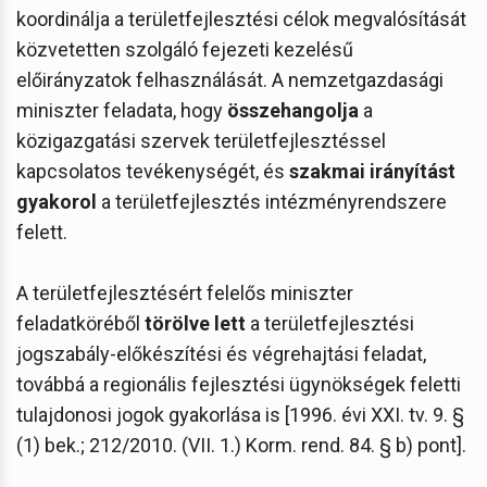
koordinálja a területfejlesztési célok megvalósítását
közvetetten szolgáló fejezeti kezelésű
előirányzatok felhasználását. A nemzetgazdasági
miniszter feladata, hogy
összehangolja
a
közigazgatási szervek területfejlesztéssel
kapcsolatos tevékenységét, és
szakmai irányítást
gyakorol
a területfejlesztés intézményrendszere
felett.
A területfejlesztésért felelős miniszter
feladatköréből
törölve lett
a területfejlesztési
jogszabály-előkészítési és végrehajtási feladat,
továbbá a regionális fejlesztési ügynökségek feletti
tulajdonosi jogok gyakorlása is [1996. évi XXI. tv. 9. §
(1) bek.; 212/2010. (VII. 1.) Korm. rend. 84. § b) pont].