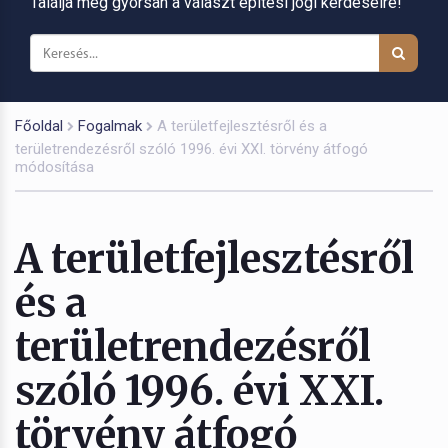
Találja meg gyorsan a választ építési jogi kérdéseire!
Főoldal
Fogalmak
A területfejlesztésről és a
területrendezésről szóló 1996. évi XXI. törvény átfogó
módosítása
A területfejlesztésről
és a
területrendezésről
szóló 1996. évi XXI.
törvény átfogó