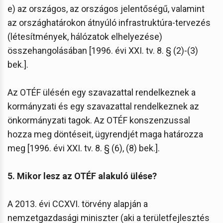
e) az országos, az országos jelentőségű, valamint
az országhatárokon átnyúló infrastruktúra-tervezés
(létesítmények, hálózatok elhelyezése)
összehangolásában [1996. évi XXI. tv. 8. § (2)-(3)
bek.].
Az OTÉF ülésén egy szavazattal rendelkeznek a
kormányzati és egy szavazattal rendelkeznek az
önkormányzati tagok. Az OTÉF konszenzussal
hozza meg döntéseit, ügyrendjét maga határozza
meg [1996. évi XXI. tv. 8. § (6), (8) bek.].
5. Mikor lesz az OTÉF alakuló ülése?
A 2013. évi CCXVI. törvény alapján a
nemzetgazdasági miniszter (aki a területfejlesztés