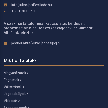
info[kukac]artifexkiado.hu
+36 1 783 1711
A szakmai tartalommal kapcsolatos kérdéseit,
problémáit az oldal főszerkesztőjének, dr. Jámbor
Attilának jelezheti:
jambor.attila[kukac]epitesijog.hu
Mit hol találok?
Magyarázatok
Fogalmak
Változások
Jogszabályok
Videótár
Segédanyagok