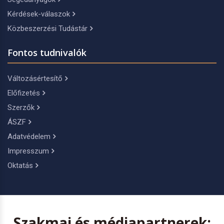
Kérdések-válaszok
Közbeszerzési Tudástár
Fontos tudnivalók
Változásértesítő
Előfizetés
Szerzők
ÁSZF
Adatvédelem
Impresszum
Oktatás
Szakmai és médiapartnerek: