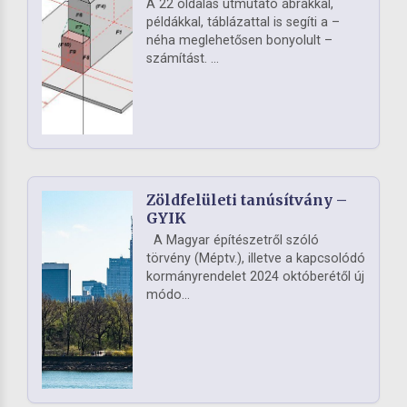
A 22 oldalas útmutató ábrákkal,
példákkal, táblázattal is segíti a –
néha meglehetősen bonyolult –
számítást. ...
Zöldfelületi tanúsítvány –
GYIK
A Magyar építészetről szóló
törvény (Méptv.), illetve a kapcsolódó
kormányrendelet 2024 októberétől új
módo...