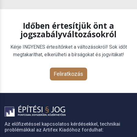
Időben értesítjük önt a
jogszabályváltozásokról
Kérje INGYENES értesítőnket a változásokról! Sok időt
megtakaríthat, elkerülheti a bírságokat és jogvitákat!
Feliratkozás
Az előfizetéssel kapcsolatos kérdésekkel, technikai
problémákkal az Artifex Kiadóhoz fordulhat: