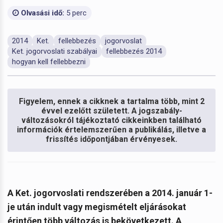
Olvasási idő:
5 perc
2014
Ket.
fellebbezés
jogorvoslat
Ket. jogorvoslati szabályai
fellebbezés 2014
hogyan kell fellebbezni
Figyelem, ennek a cikknek a tartalma több, mint 2
évvel ezelőtt született. A jogszabály-
változásokról tájékoztató cikkeinkben található
információk értelemszerűen a publikálás, illetve a
frissítés időpontjában érvényesek.
A Ket. jogorvoslati rendszerében a 2014. január 1-
je után indult vagy megismételt eljárásokat
érintően több változás is bekövetkezett. A