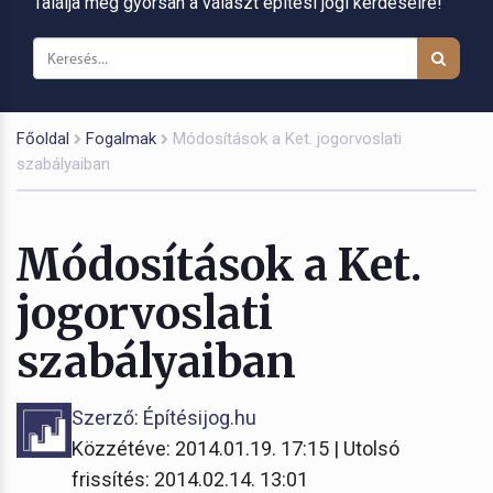
Találja meg gyorsan a választ építési jogi kérdéseire!
Főoldal
Fogalmak
Módosítások a Ket. jogorvoslati
szabályaiban
Módosítások a Ket.
jogorvoslati
szabályaiban
Szerző: Építésijog.hu
Közzétéve: 2014.01.19. 17:15 | Utolsó
frissítés: 2014.02.14. 13:01