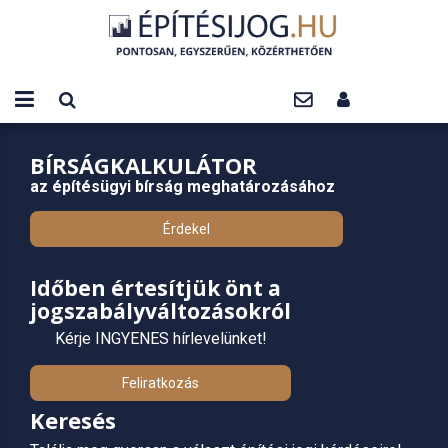
BÍRSÁGKALKULÁTOR
az építésügyi bírság meghatározásához
Érdekel
Időben értesítjük önt a
jogszabályváltozásokról
Kérje INGYENES hírlevelünket!
Feliratkozás
Keresés