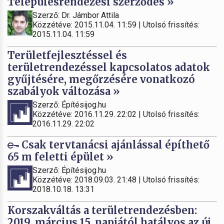
Településrendezési szerződés »
Szerző: Dr. Jámbor Attila
Közzétéve: 2015.11.04. 11:59 | Utolsó frissítés:
2015.11.04. 11:59
Területfejlesztéssel és
területrendezéssel kapcsolatos adatok
gyűjtésére, megőrzésére vonatkozó
szabályok változása »
Szerző: Építésijog.hu
Közzétéve: 2016.11.29. 22:02 | Utolsó frissítés:
2016.11.29. 22:02
Csak tervtanácsi ajánlással építhető
65 m feletti épület »
Szerző: Építésijog.hu
Közzétéve: 2018.09.03. 21:48 | Utolsó frissítés:
2018.10.18. 13:31
Korszakváltás a területrendezésben:
2019. március 15. napjától hatályos az új