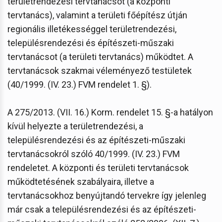
területrendezési tervtanácsot (a központi
tervtanács), valamint a területi főépítész útján
regionális illetékességgel területrendezési,
településrendezési és építészeti-műszaki
tervtanácsot (a területi tervtanács) működtet. A
tervtanácsok szakmai véleményező testületek
(40/1999. (IV. 23.) FVM rendelet 1. §).
A 275/2013. (VII. 16.) Korm. rendelet 15. §-a hatályon
kívül helyezte a területrendezési, a
településrendezési és az építészeti-műszaki
tervtanácsokról szóló 40/1999. (IV. 23.) FVM
rendeletet. A központi és területi tervtanácsok
működtetésének szabályaira, illetve a
tervtanácsokhoz benyújtandó tervekre így jelenleg
már csak a településrendezési és az építészeti-