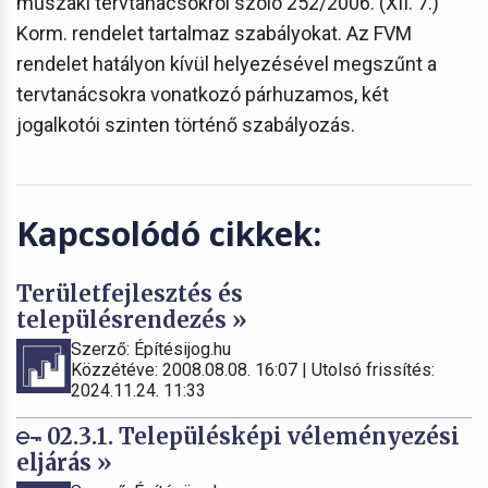
műszaki tervtanácsokról szóló 252/2006. (XII. 7.)
Korm. rendelet tartalmaz szabályokat. Az FVM
rendelet hatályon kívül helyezésével megszűnt a
tervtanácsokra vonatkozó párhuzamos, két
jogalkotói szinten történő szabályozás.
Kapcsolódó cikkek:
Területfejlesztés és
településrendezés »
Szerző: Építésijog.hu
Közzétéve: 2008.08.08. 16:07 | Utolsó frissítés:
2024.11.24. 11:33
02.3.1. Településképi véleményezési
eljárás »