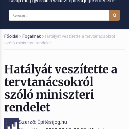
Találja meg gyorsan a választ építési jogi kérdéseire!
Főoldal
Fogalmak
Hatályát veszítette a tervtanácsokról
szóló miniszteri rendelet
Hatályát veszítette a
tervtanácsokról
szóló miniszteri
rendelet
Szerző: Építésijog.hu