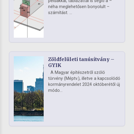
példákkal, táblázattal is segíti a –
néha meglehetősen bonyolult –
számítást. ...
Zöldfelületi tanúsítvány –
GYIK
A Magyar építészetről szóló
törvény (Méptv.), illetve a kapcsolódó
kormányrendelet 2024 októberétől új
módo...