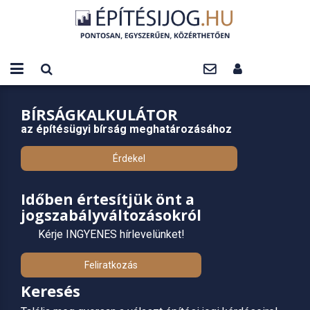
BÍRSÁGKALKULÁTOR
az építésügyi bírság meghatározásához
Érdekel
Időben értesítjük önt a
jogszabályváltozásokról
Kérje INGYENES hírlevelünket!
Feliratkozás
Keresés