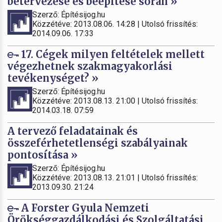
betervezése és beépítése során »
Szerző: Építésijog.hu
Közzétéve: 2013.08.06. 14:28 | Utolsó frissítés:
2014.09.06. 17:33
17. Cégek milyen feltételek mellett
végezhetnek szakmagyakorlási
tevékenységet? »
Szerző: Építésijog.hu
Közzétéve: 2013.08.13. 21:00 | Utolsó frissítés:
2014.03.18. 07:59
A tervező feladatainak és
összeférhetetlenségi szabályainak
pontosítása »
Szerző: Építésijog.hu
Közzétéve: 2013.08.13. 21:01 | Utolsó frissítés:
2013.09.30. 21:24
A Forster Gyula Nemzeti
Örökséggazdálkodási és Szolgáltatási