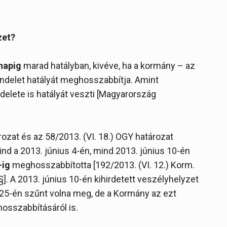
zet?
napig
marad hatályban, kivéve, ha a kormány – az
ndelet hatályát meghosszabbítja. Amint
elete is hatályát veszti [Magyarország
rozat és az 58/2013. (VI. 18.) OGY határozat
nd a 2013. június 4-én, mind 2013. június 10-én
-ig
meghosszabbította [192/2013. (VI. 12.) Korm.
. §]. A 2013. június 10-én kihirdetett veszélyhelyzet
25-én szűnt volna meg, de a Kormány az ezt
sszabbításáról is.