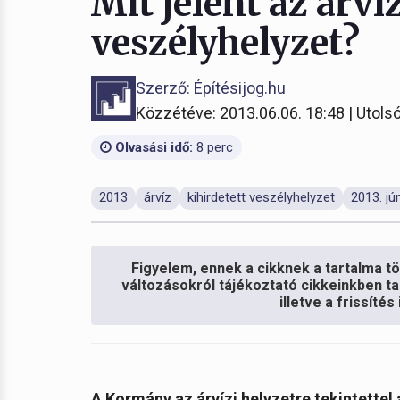
Mit jelent az árví
veszélyhelyzet?
Szerző: Építésijog.hu
Közzétéve: 2013.06.06. 18:48 | Utolsó
Olvasási idő:
8 perc
2013
árvíz
kihirdetett veszélyhelyzet
2013. jú
Figyelem, ennek a cikknek a tartalma töb
változásokról tájékoztató cikkeinkben ta
illetve a frissíté
A Kormány az árvízi helyzetre tekintettel