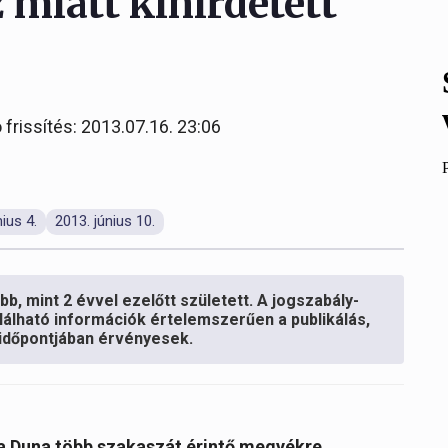
z miatt kihirdetett
 frissítés: 2013.07.16. 23:06
nius 4.
2013. június 10.
b, mint 2 évvel ezelőtt született. A jogszabály-
lálható információk értelemszerűen a publikálás,
s időpontjában érvényesek.
 a Duna több szakaszát érintő megyékre,