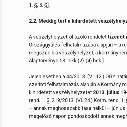
1. §, 5. §].
2.2. Meddig tart a kihirdetett veszélyhely
A veszélyhelyzetről szóló rendelet
tizenöt 
Országgyűlés felhatalmazása alapján – a re
megszűnik a veszélyhelyzet, a kormány rend
Alaptörvénye 53. cikk (2)-(4) bek.].
Jelen esetben a 44/2013. (VI. 12.) OGY hatá
szerinti felhatalmazás alapján a Kormány mi
kihirdetett veszélyhelyzetet
2013. július 19
rend. 1. §, 219/2013. (VI. 24.) Korm. rend. 1
– annak meghosszabbítása nélkül – június 
megelőző napon gondoskodott ennek megho