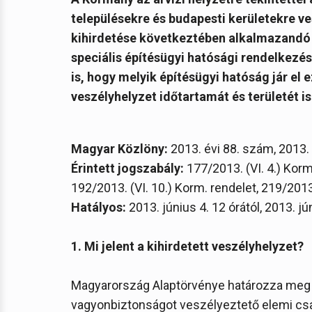
településekre és budapesti kerületekre ve
kihirdetése következtében alkalmazandó 
speciális építésügyi hatósági rendelkezé
is, hogy melyik építésügyi hatóság jár e
veszélyhelyzet időtartamát és területét i
Magyar Közlöny:
2013. évi 88. szám, 2013.
Érintett jogszabály:
177/2013. (VI. 4.) Korm.
192/2013. (VI. 10.) Korm. rendelet, 219/2013
Hatályos:
2013. június 4. 12 órától, 2013. jú
1. Mi jelent a kihirdetett veszélyhelyzet?
Magyarország Alaptörvénye határozza meg a
vagyonbiztonságot veszélyeztető elemi csa