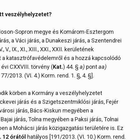
tt veszélyhelyzetet?
oson-Sopron megye és Komárom-Esztergom
ás, a Váci járás, a Dunakeszi járás, a Szentendrei
, V., IX., XI., XIII., XXI., XXII. kerületének
tt a katasztrófavédelemről és a hozzá kapcsolódó
évi CXXVIII. törvény (
Kat.
) 44. §
a)
pont
aa)
7/2013. (VI. 4.) Korm. rend. 1. §, 4. §].
dik körben a Kormány a veszélyhelyzetet
ckevei járás és a Szigetszentmiklósi járás, Fejér
városi járás, Bács-Kiskun megyében a
 Bajai járás, Tolna megyében a Paksi járás, Tolnai
en a Mohácsi járás közigazgatási területére is. Ez
. 12 órától
hatályos [191/2013. (VI. 10.) Korm. rend.