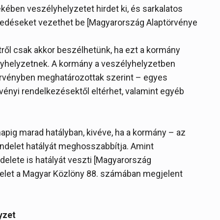
ében veszélyhelyzetet hirdet ki, és sarkalatos
kedéseket vezethet be [Magyarország Alaptörvénye
tről csak akkor beszélhetünk, ha ezt a kormány
szélyhelyzetnek. A kormány a veszélyhelyzetben
 törvényben meghatározottak szerint – egyes
vényi rendelkezésektől eltérhet, valamint egyéb
napig marad hatályban, kivéve, ha a kormány – az
ndelet hatályát meghosszabbítja. Amint
elete is hatályát veszti [Magyarország
endelet a Magyar Közlöny 88. számában megjelent
lyzet