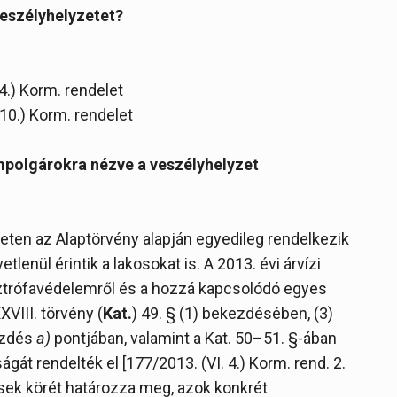
veszélyhelyzetet?
4.) Korm. rendelet
10.) Korm. rendelet
mpolgárokra nézve a veszélyhelyzet
leten az Alaptörvény alapján egyedileg rendelkezik
enül érintik a lakosokat is. A 2013. évi árvízi
asztrófavédelemről és a hozzá kapcsolódó egyes
VIII. törvény (
Kat.
) 49. § (1) bekezdésében, (3)
ezdés
a)
pontjában, valamint a Kat. 50–51. §-ában
t rendelték el [177/2013. (VI. 4.) Korm. rend. 2.
sek körét határozza meg, azok konkrét