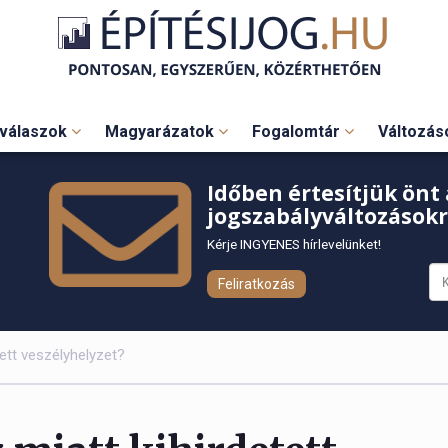
válaszok
Magyarázatok
Fogalomtár
Változá
Időben értesítjük önt 
jogszabályváltozásokr
Kérje INGYENES hírlevelünket!
Feliratkozás
etett veszélyhelyzet?