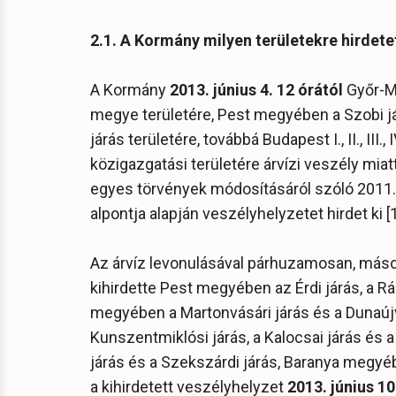
2.1. A Kormány milyen területekre hirdete
A Kormány
2013. június 4. 12 órától
Győr-M
megye területére, Pest megyében a Szobi jár
járás területére, továbbá Budapest I., II., III., IV.
közigazgatási területére árvízi veszély mia
egyes törvények módosításáról szóló 2011. 
alpontja alapján veszélyhelyzetet hirdet ki [17
Az árvíz levonulásával párhuzamosan, máso
kihirdette Pest megyében az Érdi járás, a Rá
megyében a Martonvásári járás és a Dunaúj
Kunszentmiklósi járás, a Kalocsai járás és a
járás és a Szekszárdi járás, Baranya megyéb
a kihirdetett veszélyhelyzet
2013. június 10