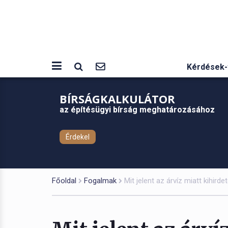
Kérdések-
BÍRSÁGKALKULÁTOR
az építésügyi bírság meghatározásához
Érdekel
Főoldal
Fogalmak
Mit jelent az árvíz miatt kihird