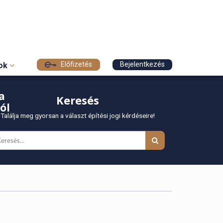
Előfizetés
Bejelentkezés
sok
a
Keresés
ól
Találja meg gyorsan a választ építési jogi kérdéseire!