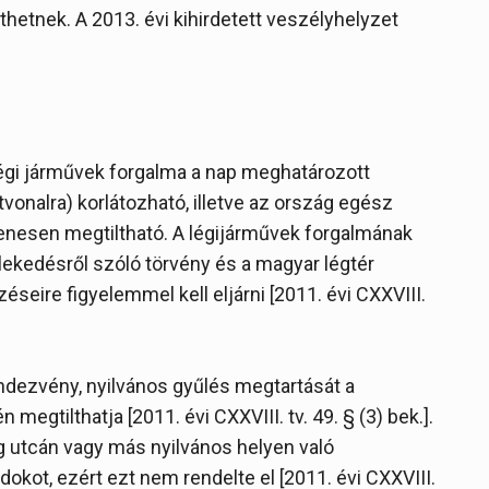
thetnek. A 2013. évi kihirdetett veszélyhelyzet
 légi járművek forgalma a nap meghatározott
vonalra) korlátozható, illetve az ország egész
enesen megtiltható. A légijárművek forgalmának
lekedésről szóló törvény és a magyar légtér
seire figyelemmel kell eljárni [2011. évi CXXVIII.
ndezvény, nyilvános gyűlés megtartását a
egtilthatja [2011. évi CXXVIII. tv. 49. § (3) bek.].
g utcán vagy más nyilvános helyen való
okot, ezért ezt nem rendelte el [2011. évi CXXVIII.