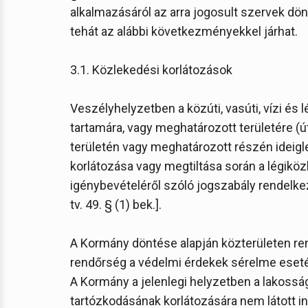
alkalmazásáról az arra jogosult szervek dön
tehát az alábbi következményekkel járhat.
3.1. Közlekedési korlátozások
Veszélyhelyzetben a közúti, vasúti, vízi és
tartamára, vagy meghatározott területére (út
területén vagy meghatározott részén ideigl
korlátozása vagy megtiltása során a légiköz
igénybevételéről szóló jogszabály rendelkezé
tv. 49. § (1) bek.].
A Kormány döntése alapján közterületen re
rendőrség a védelmi érdekek sérelme esetén m
A Kormány a jelenlegi helyzetben a lakossá
tartózkodásának korlátozására nem látott ind