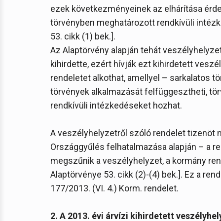
ezek következményeinek az elhárítása érdek
törvényben meghatározott rendkívüli intéz
53. cikk (1) bek.].
Az Alaptörvény alapján tehát veszélyhelyze
kihirdette, ezért hívják ezt kihirdetett ve
rendeletet alkothat, amellyel – sarkalatos
törvények alkalmazását felfüggesztheti, tör
rendkívüli intézkedéseket hozhat.
A veszélyhelyzetről szóló rendelet tizenöt 
Országgyűlés felhatalmazása alapján – a re
megszűnik a veszélyhelyzet, a kormány rend
Alaptörvénye 53. cikk (2)-(4) bek.]. Ez a r
177/2013. (VI. 4.) Korm. rendelet.
2. A 2013. évi árvízi kihirdetett veszélyhe