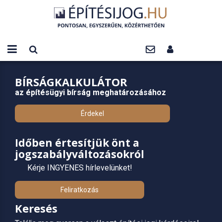
BÍRSÁGKALKULÁTOR
az építésügyi bírság meghatározásához
Érdekel
Időben értesítjük önt a
jogszabályváltozásokról
Kérje INGYENES hírlevelünket!
Feliratkozás
Keresés