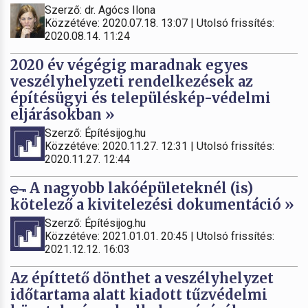
Szerző: dr. Agócs Ilona
Közzétéve: 2020.07.18. 13:07 | Utolsó frissítés:
2020.08.14. 11:24
2020 év végégig maradnak egyes
veszélyhelyzeti rendelkezések az
építésügyi és településkép-védelmi
eljárásokban »
Szerző: Építésijog.hu
Közzétéve: 2020.11.27. 12:31 | Utolsó frissítés:
2020.11.27. 12:44
A nagyobb lakóépületeknél (is)
kötelező a kivitelezési dokumentáció »
Szerző: Építésijog.hu
Közzétéve: 2021.01.01. 20:45 | Utolsó frissítés:
2021.12.12. 16:03
Az építtető dönthet a veszélyhelyzet
időtartama alatt kiadott tűzvédelmi