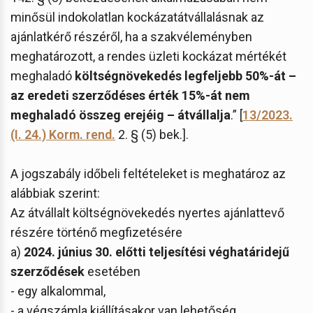
minősül indokolatlan kockázatátvállalásnak az
ajánlatkérő részéről, ha a szakvéleményben
meghatározott, a rendes üzleti kockázat mértékét
meghaladó
költségnövekedés legfeljebb 50%-át –
az eredeti szerződéses érték 15%-át nem
meghaladó összeg erejéig – átvállalja
.” [
13/2023.
(I. 24.) Korm. rend.
2. § (5) bek.].
A jogszabály időbeli feltételeket is meghatároz az
alábbiak szerint:
Az átvállalt költségnövekedés nyertes ajánlattevő
részére történő megfizetésére
a)
2024. június 30. előtti teljesítési véghatáridejű
szerződések
esetében
- egy alkalommal,
- a végszámla kiállításakor van lehetőség.