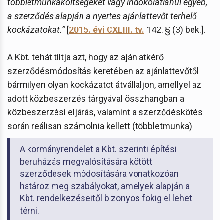
többletmunkaköltségeket vagy indokolatlanul egyéb,
a szerződés alapján a nyertes ajánlattevőt terhelő
kockázatokat.”
[
2015. évi CXLIII. tv.
142. § (3) bek.].
A Kbt. tehát tiltja azt, hogy az ajánlatkérő
szerződésmódosítás keretében az ajánlattevőtől
bármilyen olyan kockázatot átvállaljon, amellyel az
adott közbeszerzés tárgyával összhangban a
közbeszerzési eljárás, valamint a szerződéskötés
során reálisan számolnia kellett (többletmunka).
A kormányrendelet a Kbt. szerinti építési
beruházás megvalósítására kötött
szerződések módosítására vonatkozóan
határoz meg szabályokat, amelyek alapján a
Kbt. rendelkezéseitől bizonyos fokig el lehet
térni.