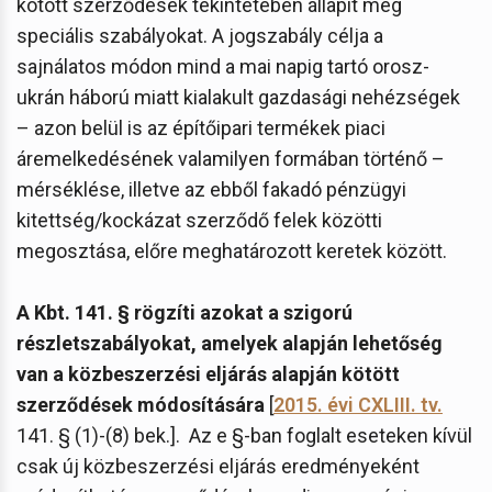
kötött szerződések tekintetében állapít meg
speciális szabályokat. A jogszabály célja a
sajnálatos módon mind a mai napig tartó orosz-
ukrán háború miatt kialakult gazdasági nehézségek
– azon belül is az építőipari termékek piaci
áremelkedésének valamilyen formában történő –
mérséklése, illetve az ebből fakadó pénzügyi
kitettség/kockázat szerződő felek közötti
megosztása, előre meghatározott keretek között.
A Kbt. 141. § rögzíti azokat a szigorú
részletszabályokat, amelyek alapján lehetőség
van a közbeszerzési eljárás alapján kötött
szerződések módosítására
[
2015. évi CXLIII. tv.
141. § (1)-(8) bek.]. Az e §-ban foglalt eseteken kívül
csak új közbeszerzési eljárás eredményeként