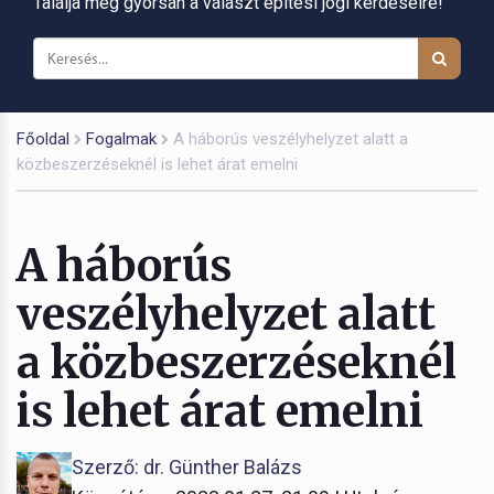
Találja meg gyorsan a választ építési jogi kérdéseire!
Főoldal
Fogalmak
A háborús veszélyhelyzet alatt a
közbeszerzéseknél is lehet árat emelni
A háborús
veszélyhelyzet alatt
a közbeszerzéseknél
is lehet árat emelni
Szerző: dr. Günther Balázs