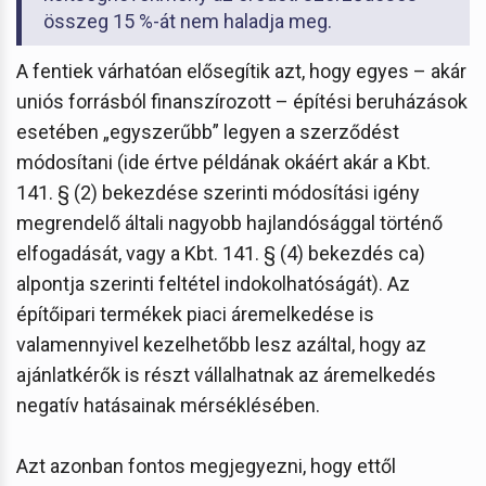
összeg 15 %-át nem haladja meg.
A fentiek várhatóan elősegítik azt, hogy egyes – akár
uniós forrásból finanszírozott – építési beruházások
esetében „egyszerűbb” legyen a szerződést
módosítani (ide értve példának okáért akár a Kbt.
141. § (2) bekezdése szerinti módosítási igény
megrendelő általi nagyobb hajlandósággal történő
elfogadását, vagy a Kbt. 141. § (4) bekezdés ca)
alpontja szerinti feltétel indokolhatóságát). Az
építőipari termékek piaci áremelkedése is
valamennyivel kezelhetőbb lesz azáltal, hogy az
ajánlatkérők is részt vállalhatnak az áremelkedés
negatív hatásainak mérséklésében.
Azt azonban fontos megjegyezni, hogy ettől