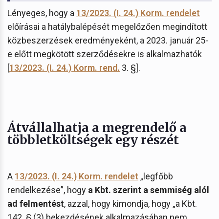
Lényeges, hogy a
13/2023. (I. 24.) Korm. rendelet
előírásai a hatálybalépését megelőzően megindított
közbeszerzések eredményeként, a 2023. január 25-
e előtt megkötött szerződésekre is alkalmazhatók
[
13/2023. (I. 24.) Korm. rend.
3. §].
Átvállalhatja a megrendelő a
többletköltségek egy részét
A
13/2023. (I. 24.) Korm. rendelet
„legfőbb
rendelkezése”, hogy
a Kbt. szerint a semmiség alól
ad felmentést
, azzal, hogy kimondja, hogy „a Kbt.
142. § (3) bekezdésének alkalmazásában nem