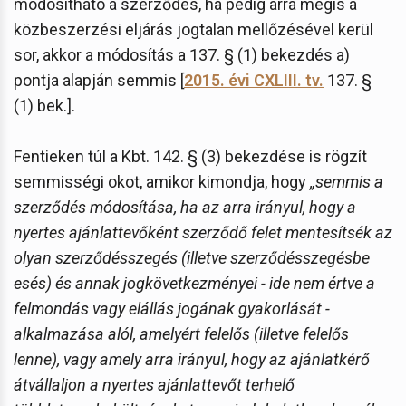
módosítható a szerződés, ha pedig arra mégis a
közbeszerzési eljárás jogtalan mellőzésével kerül
sor, akkor a módosítás a 137. § (1) bekezdés a)
pontja alapján semmis [
2015. évi CXLIII. tv.
137. §
(1) bek.].
Fentieken túl a Kbt. 142. § (3) bekezdése is rögzít
semmisségi okot, amikor kimondja, hogy
„semmis a
szerződés módosítása, ha az arra irányul, hogy a
nyertes ajánlattevőként szerződő felet mentesítsék az
olyan szerződésszegés (illetve szerződésszegésbe
esés) és annak jogkövetkezményei - ide nem értve a
felmondás vagy elállás jogának gyakorlását -
alkalmazása alól, amelyért felelős (illetve felelős
lenne), vagy amely arra irányul, hogy az ajánlatkérő
átvállaljon a nyertes ajánlattevőt terhelő