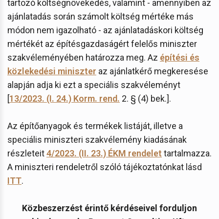
tartozó költségnövekedés, valamint - amennyiben az
ajánlatadás során számolt költség mértéke más
módon nem igazolható - az ajánlatadáskori költség
mértékét az építésgazdaságért felelős miniszter
szakvéleményében határozza meg. Az
építési és
közlekedési miniszter
az ajánlatkérő megkeresése
alapján adja ki ezt a speciális szakvéleményt
[
13/2023. (I. 24.) Korm. rend.
2. § (4) bek.].
Az építőanyagok és termékek listáját, illetve a
speciális miniszteri szakvélemény kiadásának
részleteit
4/2023. (II. 23.) ÉKM rendelet
tartalmazza.
A miniszteri rendeletről szóló tájékoztatónkat lásd
ITT
.
Közbeszerzést érintő kérdéseivel forduljon