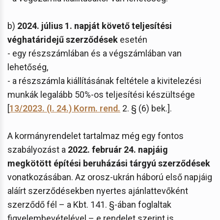
b)
2024. július 1. napját követő teljesítési
véghatáridejű szerződések
esetén
- egy részszámlában és a végszámlában van
lehetőség,
- a részszámla kiállításának feltétele a kivitelezési
munkák legalább 50%-os teljesítési készültsége
[
13/2023. (I. 24.) Korm. rend.
2. § (6) bek.].
A kormányrendelet tartalmaz még egy fontos
szabályozást a
2022. február 24. napjáig
megkötött építési beruházási tárgyú szerződések
vonatkozásában. Az orosz-ukrán háború első napjáig
aláírt szerződésekben nyertes ajánlattevőként
szerződő fél – a Kbt. 141. §-ában foglaltak
figyelembevételével – e rendelet szerint is