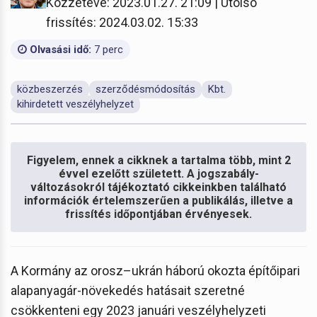
Közzétéve: 2023.01.27. 21:09 | Utolsó
frissítés: 2024.03.02. 15:33
Olvasási idő:
7 perc
közbeszerzés
szerződésmódosítás
Kbt.
kihirdetett veszélyhelyzet
Figyelem, ennek a cikknek a tartalma több, mint 2
évvel ezelőtt született. A jogszabály-
változásokról tájékoztató cikkeinkben található
információk értelemszerűen a publikálás, illetve a
frissítés időpontjában érvényesek.
A Kormány az orosz–ukrán háború okozta építőipari
alapanyagár-növekedés hatásait szeretné
csökkenteni egy 2023 januári veszélyhelyzeti