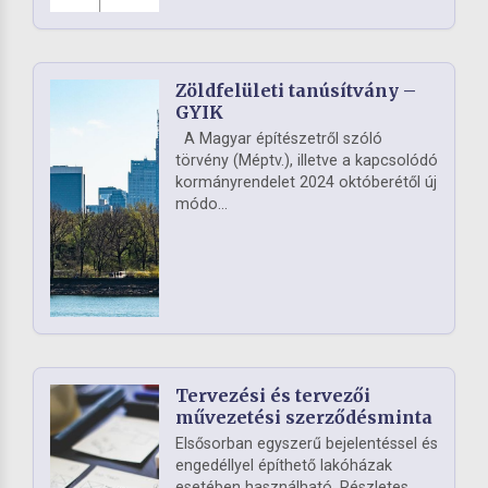
Zöldfelületi tanúsítvány –
GYIK
A Magyar építészetről szóló
törvény (Méptv.), illetve a kapcsolódó
kormányrendelet 2024 októberétől új
módo...
Tervezési és tervezői
művezetési szerződésminta
Elsősorban egyszerű bejelentéssel és
engedéllyel építhető lakóházak
esetében használható. Részletes