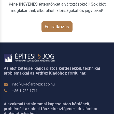
Kérje INGYENES értesítőnket a változásokról! Sok időt
megtakaríthat, elkerülheti a bírságokat és jogvitákat!
Feliratkozás
Az előfizetéssel kapcsolatos kérdésekkel, technikai
problémákkal az Artifex Kiadóhoz fordulhat:
info[kukac]artifexkiado.hu
+36 1 783 1711
A szakmai tartalommal kapcsolatos kérdéseit,
problémáit az oldal főszerkesztőjének, dr. Jámbor
Attilának jelezheti: