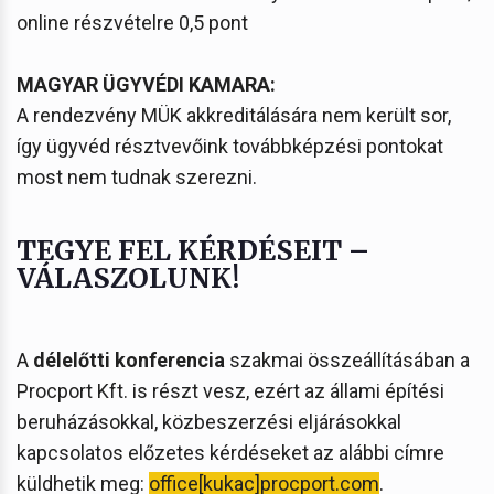
online részvételre 0,5 pont
MAGYAR ÜGYVÉDI KAMARA:
A rendezvény MÜK akkreditálására nem került sor,
így ügyvéd résztvevőink továbbképzési pontokat
most nem tudnak szerezni.
TEGYE FEL KÉRDÉSEIT –
VÁLASZOLUNK!
A
délelőtti konferencia
szakmai összeállításában a
Procport Kft. is részt vesz, ezért az állami építési
beruházásokkal, közbeszerzési eljárásokkal
kapcsolatos előzetes kérdéseket az alábbi címre
küldhetik meg:
office[kukac]procport.com
.