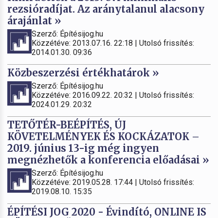
rezsióradíjat. Az aránytalanul alacsony
árajánlat »
Szerző: Építésijog.hu
Közzétéve: 2013.07.16. 22:18 | Utolsó frissítés:
2014.01.30. 09:36
Közbeszerzési értékhatárok »
Szerző: Építésijog.hu
Közzétéve: 2016.09.22. 20:32 | Utolsó frissítés:
2024.01.29. 20:32
TETŐTÉR-BEÉPÍTÉS, ÚJ
KÖVETELMÉNYEK ÉS KOCKÁZATOK –
2019. június 13-ig még ingyen
megnézhetők a konferencia előadásai »
Szerző: Építésijog.hu
Közzétéve: 2019.05.28. 17:44 | Utolsó frissítés:
2019.08.10. 15:35
ÉPÍTÉSI JOG 2020 - Évindító, ONLINE IS