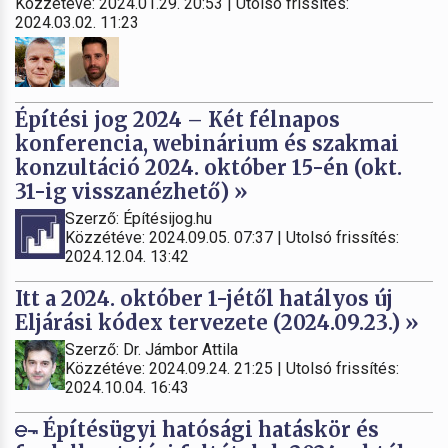
Közzétéve: 2024.01.29. 20:53 | Utolsó frissítés:
2024.03.02. 11:23
Építési jog 2024 – Két félnapos
konferencia, webinárium és szakmai
konzultáció 2024. október 15-én (okt.
31-ig visszanézhető) »
Szerző: Építésijog.hu
Közzétéve: 2024.09.05. 07:37 | Utolsó frissítés:
2024.12.04. 13:42
Itt a 2024. október 1-jétől hatályos új
Eljárási kódex tervezete (2024.09.23.) »
Szerző: Dr. Jámbor Attila
Közzétéve: 2024.09.24. 21:25 | Utolsó frissítés:
2024.10.04. 16:43
Építésügyi hatósági hatáskör és