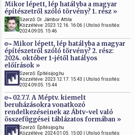
Mikor lépett, lép hatályba a magyar
építészetről szóló törvény? 1. rész »
Szerző: Dr. Jámbor Attila
Közzétéve: 2023.12.16. 16:06 | Utolsó frissítés:
2024.09.05. 15:46
Mikor lépett, lép hatályba a magyar
építészetről szóló törvény? 2. rész:
2024. október 1-jétől hatályos
előírások »
Szerző: Építésijog.hu
Közzétéve: 2023.12.17. 15:43 | Utolsó frissítés:
2024.09.05. 15:44
02.7.7. A Méptv. kiemelt
beruházásokra vonatkozó
rendelkezéseinek az Ábtv-vel való
összefüggései táblázatos formában »
Szerző: Építésijog.hu
Közzétéve: 2024.01.05. 15:00 | Utolsó frissítés: