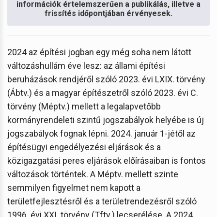
információk értelemszerűen a publikálás, illetve a
frissítés időpontjában érvényesek.
2024 az építési jogban egy még soha nem látott
változáshullám éve lesz: az állami építési
beruházások rendjéről szóló 2023. évi LXIX. törvény
(Ábtv.) és a magyar építészetről szóló 2023. évi C.
törvény (Méptv.) mellett a legalapvetőbb
kormányrendeleti szintű jogszabályok helyébe is új
jogszabályok fognak lépni. 2024. január 1-jétől az
építésügyi engedélyezési eljárások és a
közigazgatási peres eljárások előírásaiban is fontos
változások történtek. A Méptv. mellett szinte
semmilyen figyelmet nem kapott a
területfejlesztésről és a területrendezésről szóló
1996. évi XXI. törvény (Tftv.) lecserélése. A 2024.