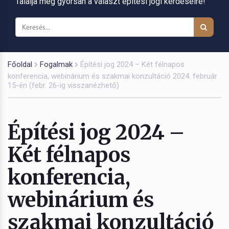
Találja meg gyorsan a választ építési jogi kérdéseire!
Főoldal
Fogalmak
Építési jog 2024 – Két félnapos
konferencia, webinárium és szakmai konzultáció 2024. február
15-én (febr. 26-ig visszanézhető)
Építési jog 2024 –
Két félnapos
konferencia,
webinárium és
szakmai konzultáció