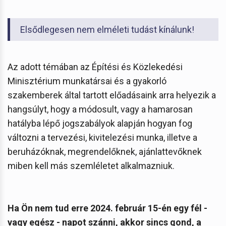
Elsődlegesen nem elméleti tudást kínálunk!
Az adott témában az Építési és Közlekedési
Minisztérium munkatársai és a gyakorló
szakemberek által tartott előadásaink arra helyezik a
hangsúlyt, hogy a módosult, vagy a hamarosan
hatályba lépő jogszabályok alapján hogyan fog
változni a tervezési, kivitelezési munka, illetve a
beruházóknak, megrendelőknek, ajánlattevőknek
miben kell más szemléletet alkalmazniuk.
Ha Ön nem tud erre 2024. február 15-én egy fél -
vagy egész - napot szánni, akkor sincs gond, a