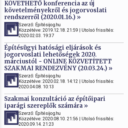
KÖVETHETŐ konferencia az új
követelményekről és jogorvoslati
rendszerről (2020.01.16.) »
Szerző: Építésijog.hu
Közzétéve: 2019.12.18. 21:59 | Utolsó frissítés:
2020.02.03. 19:37
Építésügyi hatósági eljárások és
jogorvoslati lehetőségek 2020.
márciustól - ONLINE KÖZVETÍTETT
SZAKMAI RENDEZVÉNY (20.03.24.) »
Szerző: Építésijog.hu
Közzétéve: 2020.02.18. 14:12 | Utolsó frissítés:
2020.04.08. 10:13
Szakmai konzultáció az építőipari
iparági szereplők számára »
Szerző: Építésijog.hu
Közzétéve: 2020.08.10. 21:56 | Utolsó frissítés:
2020.09.14. 21:23