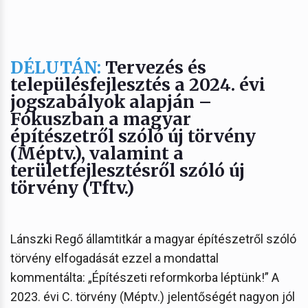
DÉLUTÁN:
Tervezés és
településfejlesztés a 2024. évi
jogszabályok alapján –
Fókuszban a magyar
építészetről szóló új törvény
(Méptv.), valamint a
területfejlesztésről szóló új
törvény (Tftv.)
Lánszki Regő államtitkár a magyar építészetről szóló
törvény elfogadását ezzel a mondattal
kommentálta: „Építészeti reformkorba léptünk!” A
2023. évi C. törvény (Méptv.) jelentőségét nagyon jól