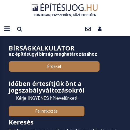
BÍRSÁGKALKULÁTOR
az építésügyi bírság meghatározásához
Érdekel
Időben értesítjük önt a
jogszabályváltozásokról
Kérje INGYENES hírlevelünket!
Feliratkozás
Keresés