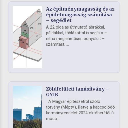
Az építménymagasság és az
épületmagasság számítása
– segédlet
A 22 oldalas útmutató ábrákkal,
példákkal, táblázattal is segíti a –
néha meglehetősen bonyolult –
számítást. ...
Zöldfelületi tanúsítvány –
GYIK
A Magyar építészetről szóló
törvény (Méptv.), illetve a kapcsolódó
kormányrendelet 2024 októberétől új
módo...