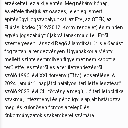
érzékelteti ez a kijelentés. Még néhány hónap,
és elfelejthetjük az összes, jelenleg ismert
építésügyi jogszabályunkat: az Étv., az OTÉK, az
Eljárási kódex (312/2012. Korm. rendelet) és minden
egyéb jogszabályt újak váltanak majd fel. Erről
személyesen Lánszki Regő államtitkár úr is előadást
fog tartani a rendezvényen. Ugyanakkor a Méptv.
mellett szinte semmilyen figyelmet nem kapott a
területfejlesztésről és a területrendezésről
szóló 1996. évi XXI. törvény (Tftv.) lecserélése. A
2024. január 1. napjától hatályos, területfejlesztésről
szóló 2023. évi CII. törvény a megújuló területpolitika
szakmai, intézményi és pénzügyi alapjait határozza
meg, és különösen fontos a települési
önkormányzatok szakemberei számára.