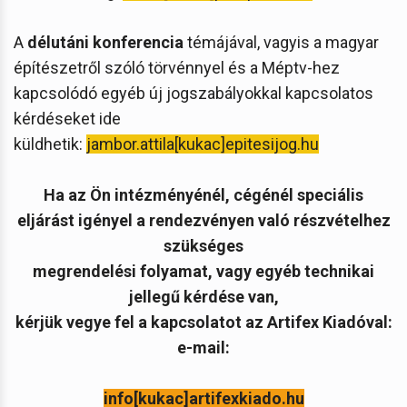
A
délutáni konferencia
témájával, vagyis a magyar
építészetről szóló törvénnyel és a Méptv-hez
kapcsolódó egyéb új jogszabályokkal kapcsolatos
kérdéseket ide
küldhetik:
jambor.attila[kukac]epitesijog.hu
Ha az Ön intézményénél, cégénél speciális
eljárást igényel a rendezvényen való részvételhez
szükséges
megrendelési folyamat, vagy egyéb technikai
jellegű kérdése van,
kérjük vegye fel a kapcsolatot az Artifex Kiadóval:
e-mail:
info[kukac]artifexkiado.hu