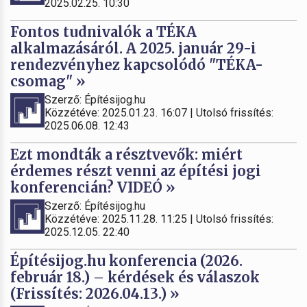
2025.02.25. 10:30
Fontos tudnivalók a TÉKA
alkalmazásáról. A 2025. január 29-i
rendezvényhez kapcsolódó "TÉKA-
csomag" »
Szerző: Építésijog.hu
Közzétéve: 2025.01.23. 16:07 | Utolsó frissítés:
2025.06.08. 12:43
Ezt mondták a résztvevők: miért
érdemes részt venni az építési jogi
konferencián? VIDEÓ »
Szerző: Építésijog.hu
Közzétéve: 2025.11.28. 11:25 | Utolsó frissítés:
2025.12.05. 22:40
Építésijog.hu konferencia (2026.
február 18.) – kérdések és válaszok
(Frissítés: 2026.04.13.) »