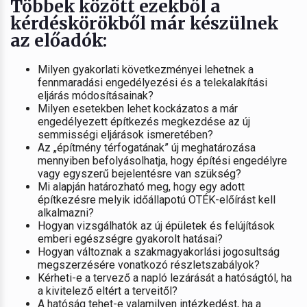
Többek között ezekből a
kérdéskörökből már készülnek
az előadók:
Milyen gyakorlati következményei lehetnek a
fennmaradási engedélyezési és a telekalakítási
eljárás módosításainak?
Milyen esetekben lehet kockázatos a már
engedélyezett építkezés megkezdése az új
semmisségi eljárások ismeretében?
Az „építmény térfogatának” új meghatározása
mennyiben befolyásolhatja, hogy építési engedélyre
vagy egyszerű bejelentésre van szükség?
Mi alapján határozható meg, hogy egy adott
építkezésre melyik időállapotú OTÉK-előírást kell
alkalmazni?
Hogyan vizsgálhatók az új épületek és felújítások
emberi egészségre gyakorolt hatásai?
Hogyan változnak a szakmagyakorlási jogosultság
megszerzésére vonatkozó részletszabályok?
Kérheti-e a tervező a napló lezárását a hatóságtól, ha
a kivitelező eltért a terveitől?
A hatóság tehet-e valamilyen intézkedést, ha a