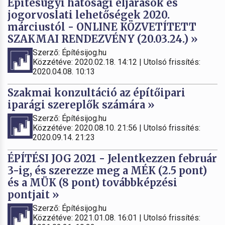
Építésügyi hatósági eljárások és
jogorvoslati lehetőségek 2020.
márciustól - ONLINE KÖZVETÍTETT
SZAKMAI RENDEZVÉNY (20.03.24.) »
Szerző: Építésijog.hu
Közzétéve: 2020.02.18. 14:12 | Utolsó frissítés:
2020.04.08. 10:13
Szakmai konzultáció az építőipari
iparági szereplők számára »
Szerző: Építésijog.hu
Közzétéve: 2020.08.10. 21:56 | Utolsó frissítés:
2020.09.14. 21:23
ÉPÍTÉSI JOG 2021 - Jelentkezzen február
3-ig, és szerezze meg a MÉK (2.5 pont)
és a MÜK (8 pont) továbbképzési
pontjait »
Szerző: Építésijog.hu
Közzétéve: 2021.01.08. 16:01 | Utolsó frissítés: