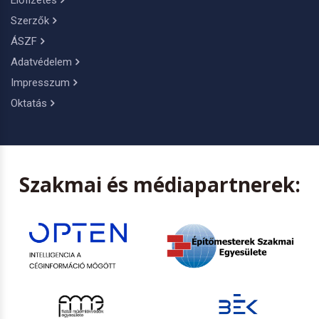
Előfizetés
Szerzők
ÁSZF
Adatvédelem
Impresszum
Oktatás
Szakmai és médiapartnerek: