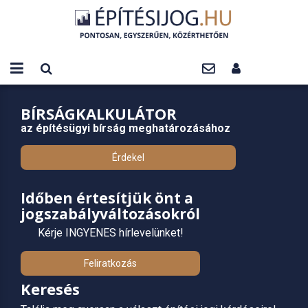
BÍRSÁGKALKULÁTOR
az építésügyi bírság meghatározásához
Érdekel
Időben értesítjük önt a
jogszabályváltozásokról
Kérje INGYENES hírlevelünket!
Feliratkozás
Keresés