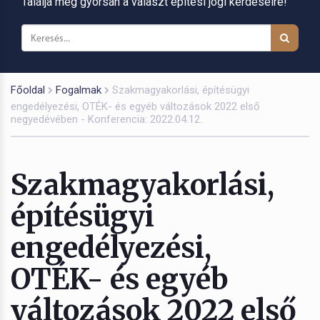
Találja meg gyorsan a választ építési jogi kérdéseire!
Főoldal
Fogalmak
Szakmagyakorlási, építésügyi
engedélyezési, OTÉK- és egyéb változások 2022 első
negyedévében - Konferencia: 2022.04.12.
Szakmagyakorlási,
építésügyi
engedélyezési,
OTÉK- és egyéb
változások 2022 első