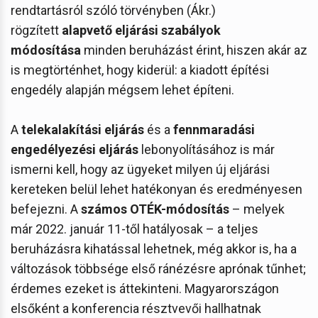
rendtartásról szóló törvényben (Ákr.)
rögzített
alapvető eljárási szabályok
módosítása
minden beruházást érint, hiszen akár az
is megtörténhet, hogy kiderül: a kiadott építési
engedély alapján mégsem lehet építeni.
A
telekalakítási eljárás
és a
fennmaradási
engedélyezési eljárás
lebonyolításához is már
ismerni kell, hogy az ügyeket milyen új eljárási
kereteken belül lehet hatékonyan és eredményesen
befejezni. A
számos OTÉK-módosítás
– melyek
már 2022. január 11-től hatályosak – a teljes
beruházásra kihatással lehetnek, még akkor is, ha a
változások többsége első ránézésre aprónak tűnhet;
érdemes ezeket is áttekinteni. Magyarországon
elsőként a konferencia résztvevői hallhatnak