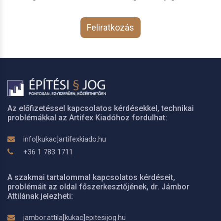
Feliratkozás
Az előfizetéssel kapcsolatos kérdésekkel, technikai
problémákkal az Artifex Kiadóhoz fordulhat:
info[kukac]artifexkiado.hu
+36 1 783 1711
A szakmai tartalommal kapcsolatos kérdéseit,
problémáit az oldal főszerkesztőjének, dr. Jámbor
Attilának jelezheti:
jambor.attila[kukac]epitesijog.hu