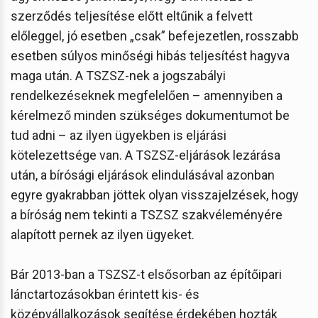
szerződés teljesítése előtt eltűnik a felvett
előleggel, jó esetben „csak” befejezetlen, rosszabb
esetben súlyos minőségi hibás teljesítést hagyva
maga után. A TSZSZ-nek a jogszabályi
rendelkezéseknek megfelelően – amennyiben a
kérelmező minden szükséges dokumentumot be
tud adni – az ilyen ügyekben is eljárási
kötelezettsége van. A TSZSZ-eljárások lezárása
után, a bírósági eljárások elindulásával azonban
egyre gyakrabban jöttek olyan visszajelzések, hogy
a bíróság nem tekinti a TSZSZ szakvéleményére
alapított pernek az ilyen ügyeket.
Bár 2013-ban a TSZSZ-t elsősorban az építőipari
lánctartozásokban érintett kis- és
középvállalkozások segítése érdekében hozták