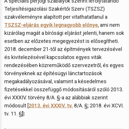
A speciális perjogi szabályok szerint lefolytatandó
Teljesítésigazolási Szakértői Szerv (TSZSZ)
szakvéleményre alapított per vitathatatlanul a
TSZSZ-eljárás egyik legnagyobb előnye
, ami nem
kizárólag magát a bírósági eljárást jelenti, hanem sok
esetben az előzetes megegyezést is elősegítheti.
2018. december 21-től az építmények tervezésével
és kivitelezésével kapcsolatos egyes viták
rendezésében közreműködő szervezetről, és egyes
törvényeknek az építésügyi lánctartozások
megakadályozásával, valamint a késedelmes
fizetésekkel összefüggő módosításáról szóló 2013.
évi XXXIV. törvény 8/A. §-a az alábbiak szerint
módosult [
2013. évi XXXIV. tv.
8/A. §; 2018. évi XCVI.
tv. 11. §
]
: