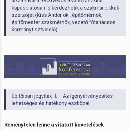
alkalmával a résztvevők a változásokkal
kapcsolatosan is kérdezhetik a szakmai cikkek
szerzőjét (Kiss Andor okl. építőmérnök,
építőmester szakmérnök, vezető főtanácsos
kormánytisztviselő).
Építőipari jogviták II. – Az igényérvényesítés
lehetséges és hatékony eszközei
Reménytelen lenne a vitatott követelések