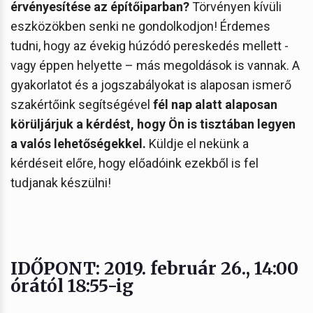
érvényesítése az építőiparban?
Törvényen kívüli
eszközökben senki ne gondolkodjon! Érdemes
tudni, hogy az évekig húzódó pereskedés mellett -
vagy éppen helyette – más megoldások is vannak. A
gyakorlatot és a jogszabályokat is alaposan ismerő
szakértőink segítségével
fél nap alatt alaposan
körüljárjuk a kérdést, hogy Ön is tisztában legyen
a valós lehetőségekkel.
Küldje el nekünk a
kérdéseit előre, hogy előadóink ezekből is fel
tudjanak készülni!
IDŐPONT
:
2019. február 26.
, 14:00
órától 18:55-ig