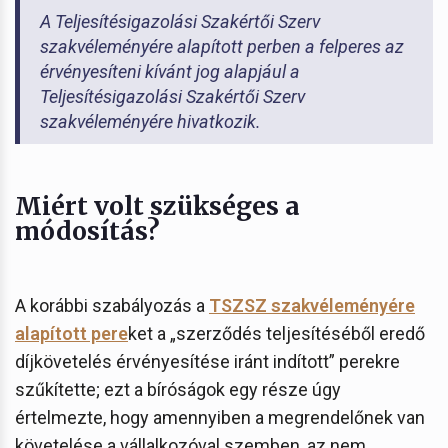
A Teljesítésigazolási Szakértői Szerv
szakvéleményére alapított perben a felperes az
érvényesíteni kívánt jog alapjául a
Teljesítésigazolási Szakértői Szerv
szakvéleményére hivatkozik.
Miért volt szükséges a
módosítás?
A korábbi szabályozás a
TSZSZ szakvéleményére
alapított pere
ket a „szerződés teljesítéséből eredő
díjkövetelés érvényesítése iránt indított” perekre
szűkítette; ezt a bíróságok egy része úgy
értelmezte, hogy amennyiben a megrendelőnek van
követelése a vállalkozóval szemben, az nem