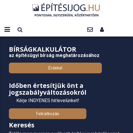
BÍRSÁGKALKULÁTOR
az építésügyi bírság meghatározásához
Érdekel
Időben értesítjük önt a
jogszabályváltozásokról
Kérje INGYENES hírlevelünket!
Feliratkozás
Keresés