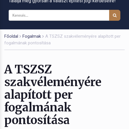
Találja meg gyorsan a választ építési jogi kérdéseire!
Főoldal
Fogalmak
A TSZSZ szakvéleményére alapított per
fogalmának pontosítása
A TSZSZ
szakvéleményére
alapított per
fogalmának
pontosítása