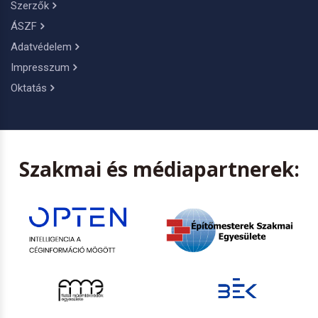
Szerzők
ÁSZF
Adatvédelem
Impresszum
Oktatás
Szakmai és médiapartnerek: