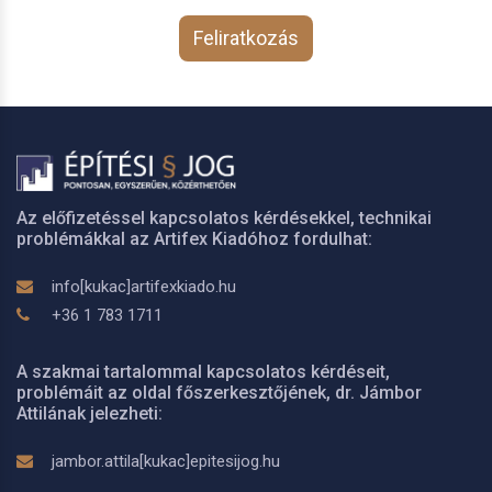
Feliratkozás
Az előfizetéssel kapcsolatos kérdésekkel, technikai
problémákkal az Artifex Kiadóhoz fordulhat:
info[kukac]artifexkiado.hu
+36 1 783 1711
A szakmai tartalommal kapcsolatos kérdéseit,
problémáit az oldal főszerkesztőjének, dr. Jámbor
Attilának jelezheti:
jambor.attila[kukac]epitesijog.hu