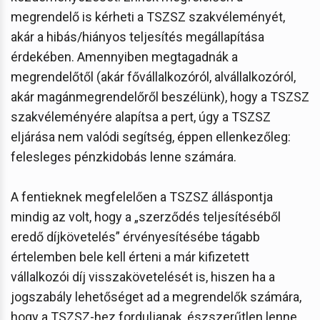
megrendelő is kérheti a TSZSZ szakvéleményét,
akár a hibás/hiányos teljesítés megállapítása
érdekében. Amennyiben megtagadnák a
megrendelőtől (akár fővállalkozóról, alvállalkozóról,
akár magánmegrendelőről beszélünk), hogy a TSZSZ
szakvéleményére alapítsa a pert, úgy a TSZSZ
eljárása nem valódi segítség, éppen ellenkezőleg:
felesleges pénzkidobás lenne számára.
A fentieknek megfelelően a TSZSZ álláspontja
mindig az volt, hogy a „szerződés teljesítéséből
eredő díjkövetelés” érvényesítésébe tágabb
értelemben bele kell érteni a már kifizetett
vállalkozói díj visszakövetelését is, hiszen ha a
jogszabály lehetőséget ad a megrendelők számára,
hogy a TSZSZ-hez forduljanak, észszerűtlen lenne,