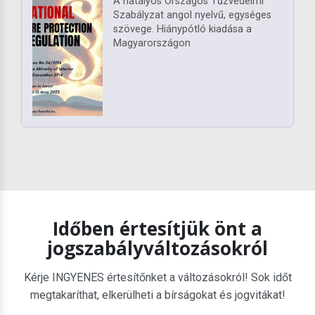
A hatályos Országos Tűzvédelmi
Szabályzat angol nyelvű, egységes
szövege. Hiánypótló kiadása a
Magyarországon
Időben értesítjük önt a
jogszabályváltozásokról
Kérje INGYENES értesítőnket a változásokról! Sok időt
megtakaríthat, elkerülheti a bírságokat és jogvitákat!