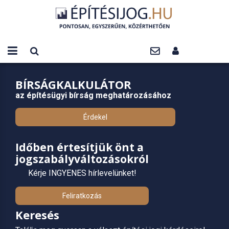
BÍRSÁGKALKULÁTOR
az építésügyi bírság meghatározásához
Érdekel
Időben értesítjük önt a
jogszabályváltozásokról
Kérje INGYENES hírlevelünket!
Feliratkozás
Keresés