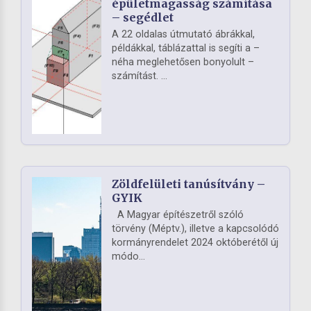
épületmagasság számítása
– segédlet
A 22 oldalas útmutató ábrákkal,
példákkal, táblázattal is segíti a –
néha meglehetősen bonyolult –
számítást. ...
Zöldfelületi tanúsítvány –
GYIK
A Magyar építészetről szóló
törvény (Méptv.), illetve a kapcsolódó
kormányrendelet 2024 októberétől új
módo...