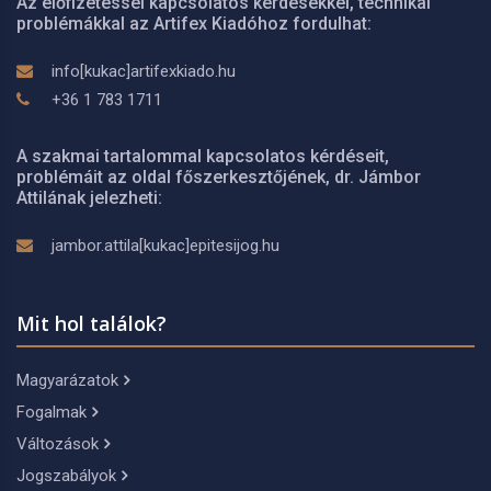
Az előfizetéssel kapcsolatos kérdésekkel, technikai
problémákkal az Artifex Kiadóhoz fordulhat:
info[kukac]artifexkiado.hu
+36 1 783 1711
A szakmai tartalommal kapcsolatos kérdéseit,
problémáit az oldal főszerkesztőjének, dr. Jámbor
Attilának jelezheti:
jambor.attila[kukac]epitesijog.hu
Mit hol találok?
Magyarázatok
Fogalmak
Változások
Jogszabályok