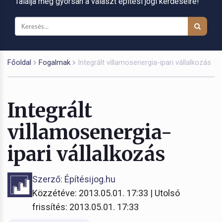
Találja meg gyorsan a választ építési jogi kérdéseire!
Főoldal
Fogalmak
Integrált villamosenergia-ipari vállalkozás
Integrált
villamosenergia-
ipari vállalkozás
Szerző: Építésijog.hu
Közzétéve: 2013.05.01. 17:33 | Utolsó
frissítés: 2013.05.01. 17:33