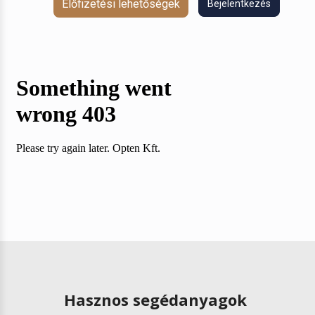
Előfizetési lehetőségek
Bejelentkezés
Hasznos segédanyagok