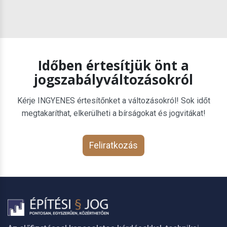
Időben értesítjük önt a
jogszabályváltozásokról
Kérje INGYENES értesítőnket a változásokról! Sok időt
megtakaríthat, elkerülheti a bírságokat és jogvitákat!
Feliratkozás