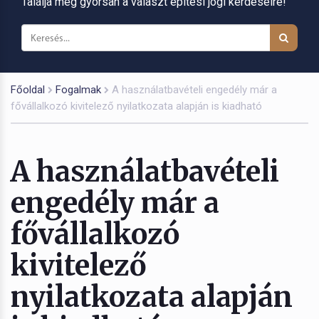
Találja meg gyorsan a választ építési jogi kérdéseire!
Főoldal
Fogalmak
A használatbavételi engedély már a
fővállalkozó kivitelező nyilatkozata alapján is kiadható
A használatbavételi
engedély már a
fővállalkozó
kivitelező
nyilatkozata alapján