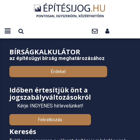
BÍRSÁGKALKULÁTOR
az építésügyi bírság meghatározásához
Érdekel
Időben értesítjük önt a
jogszabályváltozásokról
Kérje INGYENES hírlevelünket!
Feliratkozás
Keresés