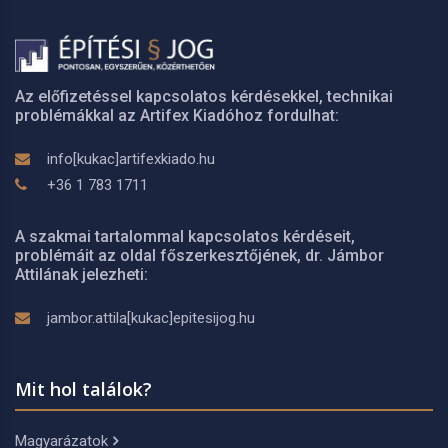
Az előfizetéssel kapcsolatos kérdésekkel, technikai
problémákkal az Artifex Kiadóhoz fordulhat:
info[kukac]artifexkiado.hu
+36 1 783 1711
A szakmai tartalommal kapcsolatos kérdéseit,
problémáit az oldal főszerkesztőjének, dr. Jámbor
Attilának jelezheti:
jambor.attila[kukac]epitesijog.hu
Mit hol találok?
Magyarázatok