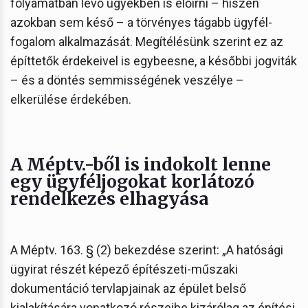
folyamatban lévő ügyekben is előírni – hiszen
azokban sem késő – a törvényes tágabb ügyfél-
fogalom alkalmazását. Megítélésünk szerint ez az
építtetők érdekeivel is egybeesne, a későbbi jogviták
– és a döntés semmisségének veszélye –
elkerülése érdekében.
A Méptv.-ből is indokolt lenne
egy ügyféljogokat korlátozó
rendelkezés elhagyása
A Méptv. 163. § (2) bekezdése szerint: „A hatósági
ügyirat részét képező építészeti-műszaki
dokumentáció tervlapjainak az épület belső
kialakítására vonatkozó részeibe kizárólag az építési