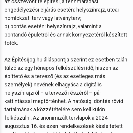
az összevont telepítési, a fennmaradási
engedélyezési eljárás esetén: helyszínrajz, utcai
homlokzati terv vagy látványterv;
b) bontás esetén: helyszínrajz, valamint a
bontandó épületről és annak környezetéről készített
fotók.
Az Építésijog.hu álláspontja szerint ez esetben talán
túlzó az egy hónapos felkészülési idő, hiszen az
építtető és a tervező (és az esetleges más
személyek) nevének elhagyása a digitális
helyszínrajzról – a tervező részéről – pár
kattintással megtörténhet. A hatósági döntés rövid
tartalmának a közzétételére sem kell külön
felkészülni. Az anonimizált tervlapok a 2024.
augusztus 16. és ezen rendelkezések késleltetett