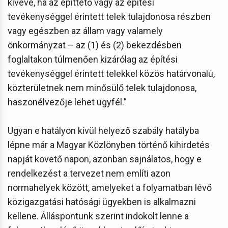
kivéve, ha az építtető vagy az építési
tevékenységgel érintett telek tulajdonosa részben
vagy egészben az állam vagy valamely
önkormányzat – az (1) és (2) bekezdésben
foglaltakon túlmenően kizárólag az építési
tevékenységgel érintett telekkel közös határvonalú,
közterületnek nem minősülő telek tulajdonosa,
haszonélvezője lehet ügyfél.”
Ugyan e hatályon kívül helyező szabály hatályba
lépne már a Magyar Közlönyben történő kihirdetés
napját követő napon, azonban sajnálatos, hogy e
rendelkezést a tervezet nem említi azon
normahelyek között, amelyeket a folyamatban lévő
közigazgatási hatósági ügyekben is alkalmazni
kellene. Álláspontunk szerint indokolt lenne a