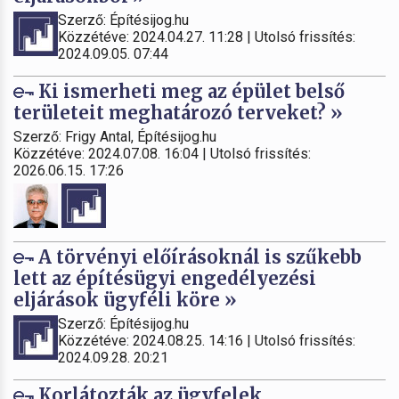
Szerző: Építésijog.hu
Közzétéve: 2024.04.27. 11:28 | Utolsó frissítés:
2024.09.05. 07:44
Ki ismerheti meg az épület belső
területeit meghatározó terveket? »
Szerző: Frigy Antal, Építésijog.hu
Közzétéve: 2024.07.08. 16:04 | Utolsó frissítés:
2026.06.15. 17:26
A törvényi előírásoknál is szűkebb
lett az építésügyi engedélyezési
eljárások ügyféli köre »
Szerző: Építésijog.hu
Közzétéve: 2024.08.25. 14:16 | Utolsó frissítés:
2024.09.28. 20:21
Korlátozták az ügyfelek