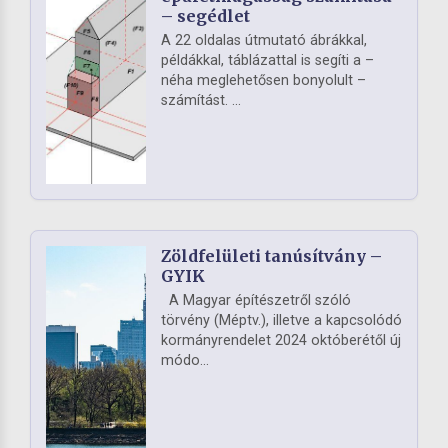
– segédlet
A 22 oldalas útmutató ábrákkal,
példákkal, táblázattal is segíti a –
néha meglehetősen bonyolult –
számítást. ...
Zöldfelületi tanúsítvány –
GYIK
A Magyar építészetről szóló
törvény (Méptv.), illetve a kapcsolódó
kormányrendelet 2024 októberétől új
módo...