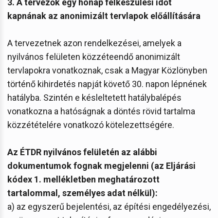
3. A tervezők egy hónap felkészülési időt
kapnának az anonimizált tervlapok előállítására
A tervezetnek azon rendelkezései, amelyek a
nyilvános felületen közzéteendő anonimizált
tervlapokra vonatkoznak, csak a Magyar Közlönyben
történő kihirdetés napját követő 30. napon lépnének
hatályba. Szintén e késleltetett hatálybalépés
vonatkozna a hatóságnak a döntés rövid tartalma
közzétételére vonatkozó kötelezettségére.
A​z ÉTDR nyilvános felületén az alábbi
dokumentumok fognak megjelenni (az Eljárási
kódex 1. mellékletben meghatározott
tartalommal, személyes adat nélkül):​​​​​
a) az egyszerű bejelentési, az építési engedélyezési,