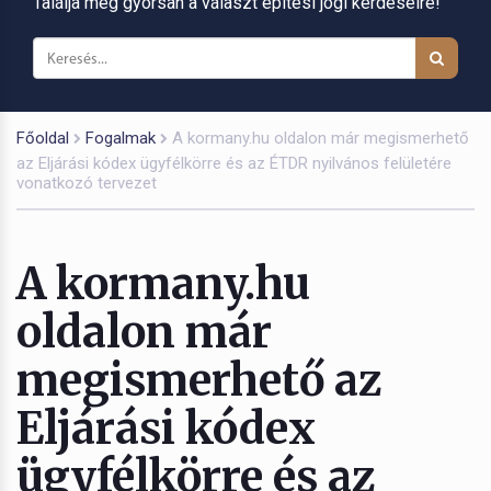
Találja meg gyorsan a választ építési jogi kérdéseire!
Főoldal
Fogalmak
A kormany.hu oldalon már megismerhető
az Eljárási kódex ügyfélkörre és az ÉTDR nyilvános felületére
vonatkozó tervezet
A kormany.hu
oldalon már
megismerhető az
Eljárási kódex
ügyfélkörre és az