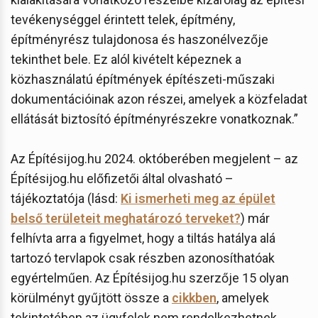
tevékenységgel érintett telek, építmény,
építményrész tulajdonosa és haszonélvezője
tekinthet bele. Ez alól kivételt képeznek a
közhasználatú építmények építészeti-műszaki
dokumentációinak azon részei, amelyek a közfeladat
ellátását biztosító építményrészekre vonatkoznak.”
Az Építésijog.hu 2024. októberében megjelent – az
Építésijog.hu előfizetői által olvasható –
tájékoztatója (lásd:
Ki ismerheti meg az épület
belső területeit meghatározó terveket?
) már
felhívta arra a figyelmet, hogy a tiltás hatálya alá
tartozó tervlapok csak részben azonosíthatóak
egyértelműen. Az Építésijog.hu szerzője 15 olyan
körülményt gyűjtött össze a
cikkben
, amelyek
tekintetében az ügyfelek nem rendelkezhetnek