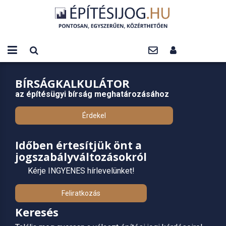
BÍRSÁGKALKULÁTOR
az építésügyi bírság meghatározásához
Érdekel
Időben értesítjük önt a
jogszabályváltozásokról
Kérje INGYENES hírlevelünket!
Feliratkozás
Keresés