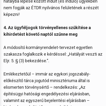
hatályba lépése között indult (és induló) ügyekben
nem fogják az ÉTDR nyilvános felületének a részét
képezni!
4. Az ügyféljogok törvényellenes szűkítése a
kihirdetést követő naptól szűnne meg
A módosító kormányrendelet-tervezet egyetlen
szakasza foglalkozik e kérdéssel: „Hatályát veszti az
Eljr. 5. § (3) bekezdése.”.
Emlékeztetőül – immár az egykori jogszabály-
előkészítő tárca jogutód minisztériuma által is
elismerten törvénysértő – rendelkezés: „Az
építésügyi hatósági engedélyezési eljárásban,
valamint az egyszerű bejelentési eljárásban –