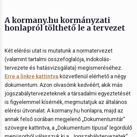
A kormany.hu kormányzati
honlapról tölthető le a tervezet
Két elérési utat is mutatunk a normatervezet
(valamint tartalmi összefoglalója, indokolás-
tervezete és hatásvizsgálata) megismeréséhez.
Erre a linkre kattintva
közvetlenül elérhető a négy
dokumentum. Azon olvasóink kedvéért, akik más
jogszabálytervezeteknek a társadalmi egyeztetését
is figyelemmel kísérnék, megmutatjuk az általános
elérési útvonalat. A kormany.hu honlapra, majd az
annak felső sorában megjelenő „Dokumentumtár”
szövegre kattintva, a „Dokumentum típusa” legördülő
menüsorból válasszuk ki a „Jogszabálytervezetek”