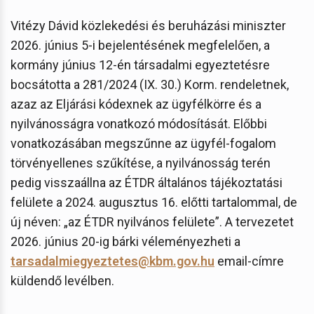
Vitézy Dávid közlekedési és beruházási miniszter
2026. június 5-i bejelentésének megfelelően, a
kormány június 12-én társadalmi egyeztetésre
bocsátotta a 281/2024 (IX. 30.) Korm. rendeletnek,
azaz az Eljárási kódexnek az ügyfélkörre és a
nyilvánosságra vonatkozó módosítását. Előbbi
vonatkozásában megszűnne az ügyfél-fogalom
törvényellenes szűkítése, a nyilvánosság terén
pedig visszaállna az ÉTDR általános tájékoztatási
felülete a 2024. augusztus 16. előtti tartalommal, de
új néven: „az ÉTDR nyilvános felülete”. A tervezetet
2026. június 20-ig bárki véleményezheti a
tarsadalmiegyeztetes@kbm.gov.hu
email-címre
küldendő levélben.