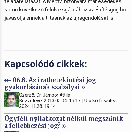
feladatellátását. A Méptv. bizonyára már esedékes
soron következő felülvizsgálatához az Építésijog.hu
javasolja ennek a tiltásnak az újragondolását is.
Kapcsolódó cikkek:
06.8. Az iratbetekintési jog
gyakorlásának szabályai »
Szerző: Dr. Jámbor Attila
Közzétéve: 2013.05.04. 15:17 | Utolsó frissítés:
2024.11.28. 19:14
Ügyféli nyilatkozat nélkül megszűnik
a fellebbezési jog? »