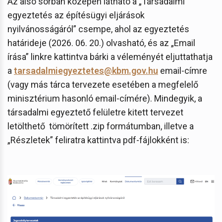
Az alsó sorban középen látható a „Társadalmi
egyeztetés az építésügyi eljárások
nyilvánosságáról” csempe, ahol az egyeztetés
határideje (2026. 06. 20.) olvasható, és az „Email
írása” linkre kattintva bárki a véleményét eljuttathatja
a
tarsadalmiegyeztetes@kbm.gov.hu
email-címre
(vagy más tárca tervezete esetében a megfelelő
minisztérium hasonló email-címére). Mindegyik, a
társadalmi egyeztető felületre kitett tervezet
letölthető tömörített .zip formátumban, illetve a
„Részletek” feliratra kattintva pdf-fájlokként is: