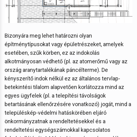
Bizonyára meg lehet határozni olyan
építménytípusokat vagy épületrészeket, amelyek
esetében, szűk körben, ez az indokolás
alkotmányosan védhető (pl. az atomerőmű vagy az
ország aranytartalékának páncélterme). De
kényszerítő indok nélkül ez az általános tervlap-
betekintési tilalom alapvetően korlátozza mind az
egyes ügyfelek (pl. a telepítési távolságok
betartásának ellenőrzésére vonatkozó) jogát, mind a
településkép-védelmi hatáskörében eljáró
önkormányzatnak a rendeltetésekkel és a
rendeltetési egységszámokkal kapcsolatos