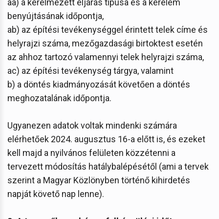
aa) a kérelmezett eljárás típusa és a kérelem
benyújtásának időpontja,
ab) az építési tevékenységgel érintett telek címe és
helyrajzi száma, mezőgazdasági birtoktest esetén
az ahhoz tartozó valamennyi telek helyrajzi száma,
ac) az építési tevékenység tárgya, valamint
b) a döntés kiadmányozását követően a döntés
meghozatalának időpontja.
Ugyanezen adatok voltak mindenki számára
elérhetőek 2024. augusztus 16-a előtt is, és ezeket
kell majd a nyilvános felületen közzétenni a
tervezett módosítás hatálybalépésétől (ami a tervek
szerint a Magyar Közlönyben történő kihirdetés
napját követő nap lenne).