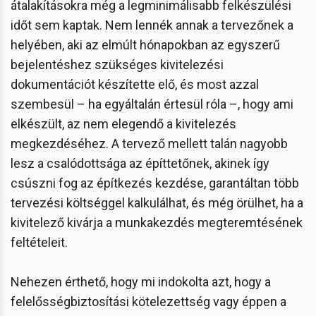
átalakításokra még a legminimálisabb felkészülési
időt sem kaptak. Nem lennék annak a tervezőnek a
helyében, aki az elmúlt hónapokban az egyszerű
bejelentéshez szükséges kivitelezési
dokumentációt készítette elő, és most azzal
szembesül – ha egyáltalán értesül róla –, hogy ami
elkészült, az nem elegendő a kivitelezés
megkezdéséhez. A tervező mellett talán nagyobb
lesz a csalódottsága az építtetőnek, akinek így
csúszni fog az építkezés kezdése, garantáltan több
tervezési költséggel kalkulálhat, és még örülhet, ha a
kivitelező kivárja a munkakezdés megteremtésének
feltételeit.
Nehezen érthető, hogy mi indokolta azt, hogy a
felelősségbiztosítási kötelezettség vagy éppen a