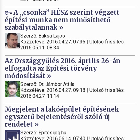
A „csonka” HÉSZ szerint végzett
építési munka nem minősíthető
szabálytalannak »
Szerző: Baksa Lajos
Közzétéve: 2016.04.27. 07:36 | Utolsó frissítés:
2016.05.11. 08:34
Az Országgyűlés 2016. április 26-án
elfogadta az Építési törvény
módosítását »
Szerző: Dr. Jámbor Attila
Közzétéve: 2016.04.27. 09:18 | Utolsó frissítés:
2016.04.27. 11:14
Megjelent a lakóépület építésének
egyszerű bejelentéséről szóló új
rendelet »
Szerző: Építésijog.hu
Közzétéve: 2016.06.14. 07:40 | Utolsó frissítés: