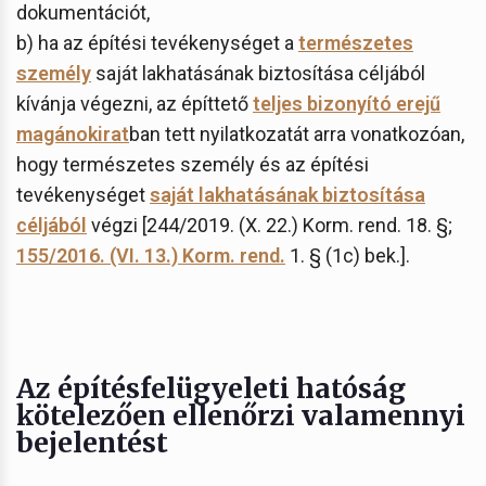
dokumentációt,
b) ha az építési tevékenységet a
természetes
személy
saját lakhatásának biztosítása céljából
kívánja végezni, az építtető
teljes bizonyító erejű
magánokirat
ban tett nyilatkozatát arra vonatkozóan,
hogy természetes személy és az építési
tevékenységet
saját lakhatásának biztosítása
céljából
végzi [244/2019. (X. 22.) Korm. rend. 18. §;
155/2016. (VI. 13.) Korm. rend.
1. § (1c) bek.].
Az építésfelügyeleti hatóság
kötelezően ellenőrzi valamennyi
bejelentést