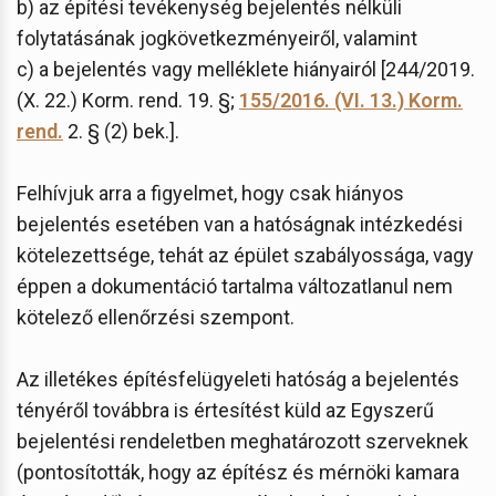
b) az építési tevékenység bejelentés nélküli
folytatásának jogkövetkezményeiről, valamint
c) a bejelentés vagy melléklete hiányairól [244/2019.
(X. 22.) Korm. rend. 19. §;
155/2016. (VI. 13.) Korm.
rend.
2. § (2) bek.].
Felhívjuk arra a figyelmet, hogy csak hiányos
bejelentés esetében van a hatóságnak intézkedési
kötelezettsége, tehát az épület szabályossága, vagy
éppen a dokumentáció tartalma változatlanul nem
kötelező ellenőrzési szempont.
Az illetékes építésfelügyeleti hatóság a bejelentés
tényéről továbbra is értesítést küld az Egyszerű
bejelentési rendeletben meghatározott szerveknek
(pontosították, hogy az építész és mérnöki kamara