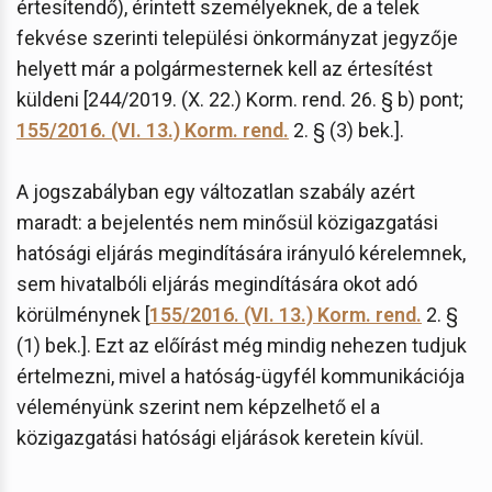
értesítendő), érintett személyeknek, de a telek
fekvése szerinti települési önkormányzat jegyzője
helyett már a polgármesternek kell az értesítést
küldeni [244/2019. (X. 22.) Korm. rend. 26. § b) pont;
155/2016. (VI. 13.) Korm. rend.
2. § (3) bek.].
A jogszabályban egy változatlan szabály azért
maradt: a bejelentés nem minősül közigazgatási
hatósági eljárás megindítására irányuló kérelemnek,
sem hivatalbóli eljárás megindítására okot adó
körülménynek [
155/2016. (VI. 13.) Korm. rend.
2. §
(1) bek.]. Ezt az előírást még mindig nehezen tudjuk
értelmezni, mivel a hatóság-ügyfél kommunikációja
véleményünk szerint nem képzelhető el a
közigazgatási hatósági eljárások keretein kívül.