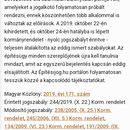
amelyeket a jogalkotó folyamatosan próbált
rendezni, ennek köszönhetően több alkalommal is
változtak az előírások. A 2019. október 22-én
kihirdetett, és október 24-én hatályba is lépett
kormányrendelet - nyolc jogszabályt érintve -
teljesen átalakította az eddig ismert szabályokat. Az
építésügy minden szereplőjének újra kell tanulnia
mindazt, amit az egyszerű bejelentés kapcsán eddig
elsajátított. Az Építésijog.hu portálon folyamatosan
tesszük közzé a kapcsolódó tájékoztatókat.
Magyar Közlöny:
2019. évi 171. szám
Érintett jogszabály: 244/2019. (X. 22.) Korm. rendelet
Módosító jogszabály:
238/2005. (X. 25.) Korm.
rendelet
,
245/2006. (XII. 5.) Korm. rendelet
,
134/2009. (VI. 23.) Korm. rendelet
,
191/2009. (IX.