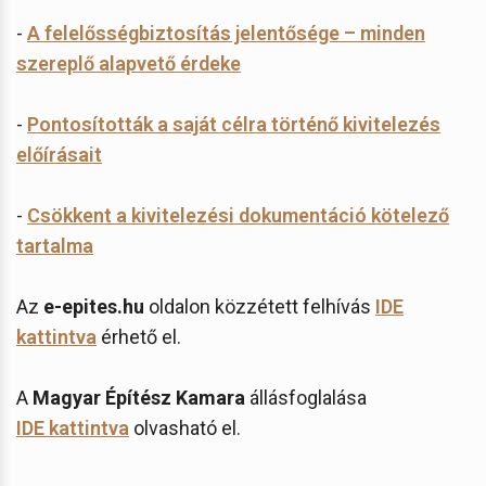
-
A felelősségbiztosítás jelentősége – minden
szereplő alapvető érdeke
-
Pontosították a saját célra történő kivitelezés
előírásait
-
Csökkent a kivitelezési dokumentáció kötelező
tartalma
Az
e-epites.hu
oldalon közzétett felhívás
IDE
kattintva
érhető el.
A
Magyar Építész Kamara
állásfoglalása
IDE kattintva
olvasható el.