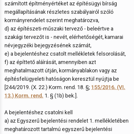
számított építményértéket az építésügyi bírság
megállapításának részletes szabályairól szóló
kormányrendelet szerint meghatározva,
d) az építészeti-műszaki tervező - beleértve a
szakági tervezőt is - nevét, elérhetőségét, kamarai
névjegyzéki bejegyzésének számát,
e) a bejelentéshez csatolt mellékletek felsorolását,
f) az építtető aláírását, amennyiben azt
meghatalmazott útján, kormányablakon vagy az
építésfelügyeleti hatóságon keresztül nyújtja be
[244/2019. (X. 22.) Korm. rend. 18. §;
155/2016. (VI.
13.) Korm. rend.
1. § (1b) bek.].
A bejelentéshez csatolni kell
a) az Egyszerű bejelentési rendelet 1. mellékletében
meghatározott tartalmú egyszerű bejelentési