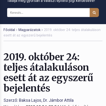
Találja meg gyorsan a választ építési jogi kérdéseire!
Főoldal
Magyarázatok
2019. október 24: teljes átalakuláson
esett át az egyszerű bejelentés
2019. október 24:
teljes átalakuláson
esett át az egyszerű
bejelentés
Szerző: Baksa Lajos, Dr. Jámbor Attila