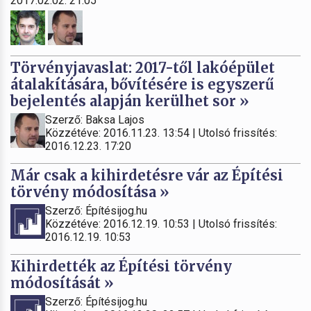
2017.02.02. 21:05
Törvényjavaslat: 2017-től lakóépület
átalakítására, bővítésére is egyszerű
bejelentés alapján kerülhet sor »
Szerző: Baksa Lajos
Közzétéve: 2016.11.23. 13:54 | Utolsó frissítés:
2016.12.23. 17:20
Már csak a kihirdetésre vár az Építési
törvény módosítása »
Szerző: Építésijog.hu
Közzétéve: 2016.12.19. 10:53 | Utolsó frissítés:
2016.12.19. 10:53
Kihirdették az Építési törvény
módosítását »
Szerző: Építésijog.hu