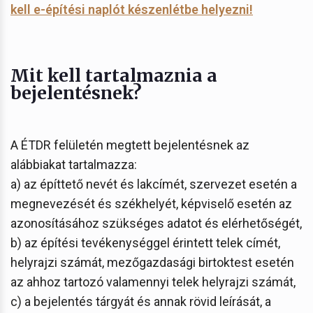
kell e-építési naplót készenlétbe helyezni!
Mit kell tartalmaznia a
bejelentésnek?
A ÉTDR felületén megtett bejelentésnek az
alábbiakat tartalmazza:
a) az építtető nevét és lakcímét, szervezet esetén a
megnevezését és székhelyét, képviselő esetén az
azonosításához szükséges adatot és elérhetőségét,
b) az építési tevékenységgel érintett telek címét,
helyrajzi számát, mezőgazdasági birtoktest esetén
az ahhoz tartozó valamennyi telek helyrajzi számát,
c) a bejelentés tárgyát és annak rövid leírását, a