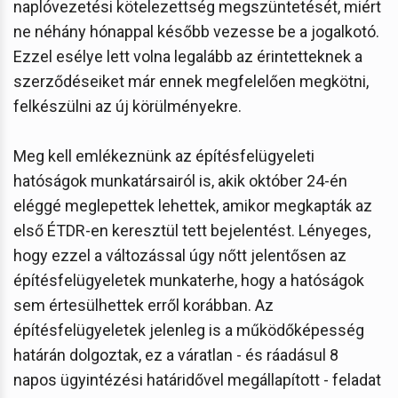
naplóvezetési kötelezettség megszüntetését, miért
ne néhány hónappal később vezesse be a jogalkotó.
Ezzel esélye lett volna legalább az érintetteknek a
szerződéseiket már ennek megfelelően megkötni,
felkészülni az új körülményekre.
Meg kell emlékeznünk az építésfelügyeleti
hatóságok munkatársairól is, akik október 24-én
eléggé meglepettek lehettek, amikor megkapták az
első ÉTDR-en keresztül tett bejelentést. Lényeges,
hogy ezzel a változással úgy nőtt jelentősen az
építésfelügyeletek munkaterhe, hogy a hatóságok
sem értesülhettek erről korábban. Az
építésfelügyeletek jelenleg is a működőképesség
határán dolgoztak, ez a váratlan - és ráadásul 8
napos ügyintézési határidővel megállapított - feladat