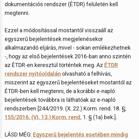
dokumentációs rendszer (ÉTDR) felületén kell
megtenni.
Ezzel a módosítással mostantól visszaáll az
egyszerű bejelentések megjelenésekor
alkalmazandó eljárás, mivel - sokan emlékezhetnek
-, hogy az első bejelentések 2016-ban anno szintén
az ÉTDR-en keresztül történtek meg. Az
ÉTDR
rendszer nyitóoldalán
olvasható a felhívás,
miszerint az egyszerű bejelentéseket mostantól az
ÉTDR-ben kell megtenni, de a korábbi e-napló
bejelentések továbbra is láthatóak az e-napló
rendszerben [244/2019. (X. 22.) Korm. rend. 18. §;
155/2016. (VI. 13.) Korm. rend.
1. § (1a) bek.].
LÁSD MÉG:
Egyszerű bejelentés esetében mindig