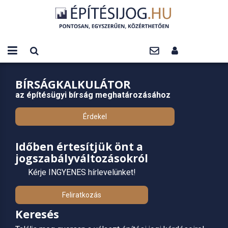
BÍRSÁGKALKULÁTOR
az építésügyi bírság meghatározásához
Érdekel
Időben értesítjük önt a
jogszabályváltozásokról
Kérje INGYENES hírlevelünket!
Feliratkozás
Keresés