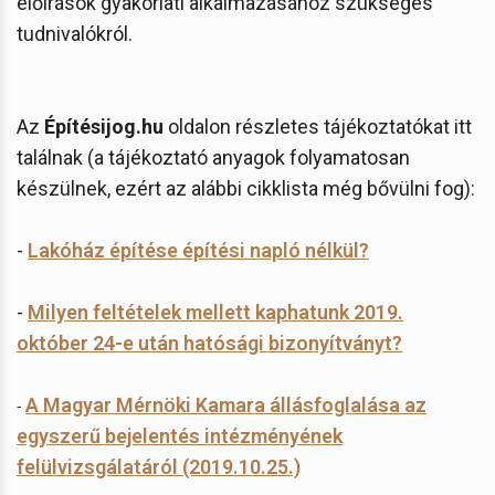
előírások gyakorlati alkalmazásához szükséges
tudnivalókról.
Az
Építésijog.hu
oldalon részletes tájékoztatókat itt
találnak (a tájékoztató anyagok folyamatosan
készülnek, ezért az alábbi cikklista még bővülni fog):
-
Lakóház építése építési napló nélkül?
-
Milyen feltételek mellett kaphatunk 2019.
október 24-e után hatósági bizonyítványt?
A Magyar Mérnöki Kamara állásfoglalása az
-
egyszerű bejelentés intézményének
felülvizsgálatáról (2019.10.25.)