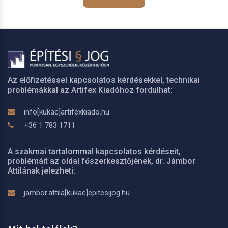
Az előfizetéssel kapcsolatos kérdésekkel, technikai
problémákkal az Artifex Kiadóhoz fordulhat:
info[kukac]artifexkiado.hu
+36 1 783 1711
A szakmai tartalommal kapcsolatos kérdéseit,
problémáit az oldal főszerkesztőjének, dr. Jámbor
Attilának jelezheti:
jambor.attila[kukac]epitesijog.hu