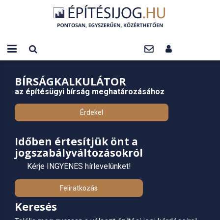
BÍRSÁGKALKULÁTOR
az építésügyi bírság meghatározásához
Érdekel
Időben értesítjük önt a
jogszabályváltozásokról
Kérje INGYENES hírlevelünket!
Feliratkozás
Keresés