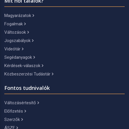
Mit hol találok?
Magyarázatok
Fogalmak
Változások
Jogszabályok
Videótár
Segédanyagok
Kérdések-válaszok
Közbeszerzési Tudástár
Fontos tudnivalók
Változásértesítő
Előfizetés
Szerzők
ÁSZF