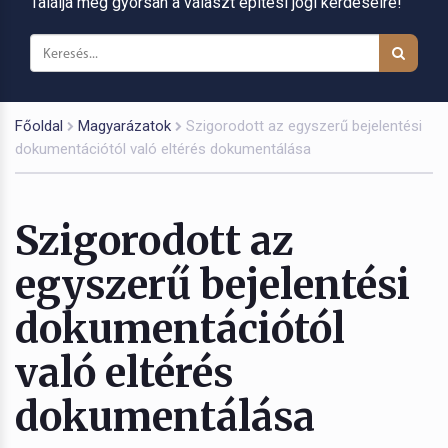
Találja meg gyorsan a választ építési jogi kérdéseire!
Főoldal
Magyarázatok
Szigorodott az egyszerű bejelentési
dokumentációtól való eltérés dokumentálása
Szigorodott az
egyszerű bejelentési
dokumentációtól
való eltérés
dokumentálása