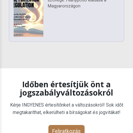
szövege. Hiánypótló kiadása a
Magyarországon
Időben értesítjük önt a
jogszabályváltozásokról
Kérje INGYENES értesítőnket a változásokról! Sok időt
megtakaríthat, elkerülheti a bírságokat és jogvitákat!
Feliratkozás