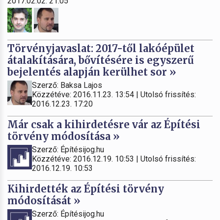
2017.02.02. 21:05
Törvényjavaslat: 2017-től lakóépület
átalakítására, bővítésére is egyszerű
bejelentés alapján kerülhet sor »
Szerző: Baksa Lajos
Közzétéve: 2016.11.23. 13:54 | Utolsó frissítés:
2016.12.23. 17:20
Már csak a kihirdetésre vár az Építési
törvény módosítása »
Szerző: Építésijog.hu
Közzétéve: 2016.12.19. 10:53 | Utolsó frissítés:
2016.12.19. 10:53
Kihirdették az Építési törvény
módosítását »
Szerző: Építésijog.hu