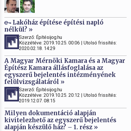
Lakóház építése építési napló
nélkül? »
Szerző: Építésijog.hu
Közzétéve: 2019.10.25. 00:06 | Utolsó frissítés:
2020.02.18. 14:29
A Magyar Mérnöki Kamara és a Magyar
Építész Kamara állásfoglalása az
egyszerű bejelentés intézményének
felülvizsgálatáról »
Szerző: Építésijog.hu
Közzétéve: 2019.10.25. 20:12 | Utolsó frissítés:
2019.12.07. 08:15
Milyen dokumentáció alapján
kivitelezhető az egyszerű bejelentés
alapján készülő ház? – 1. rész »