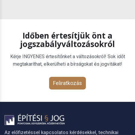
Időben értesítjük önt a
jogszabályváltozásokról
Kérje INGYENES értesítőnket a változásokról! Sok időt
megtakaríthat, elkerülheti a bírságokat és jogvitákat!
Feliratkozás
Az előfizetéssel kapcsolatos kérdésekkel, technikai