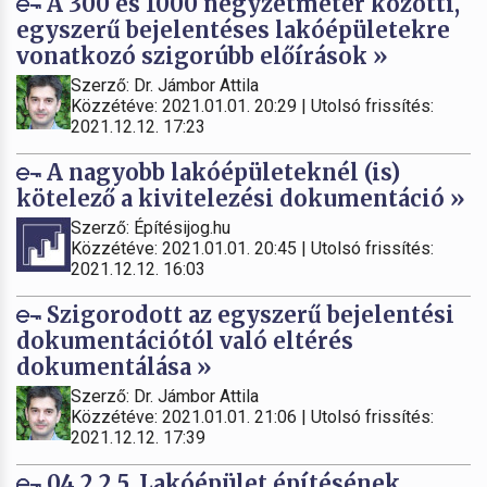
A 300 és 1000 négyzetméter közötti,
egyszerű bejelentéses lakóépületekre
vonatkozó szigorúbb előírások »
Szerző: Dr. Jámbor Attila
Közzétéve: 2021.01.01. 20:29 | Utolsó frissítés:
2021.12.12. 17:23
A nagyobb lakóépületeknél (is)
kötelező a kivitelezési dokumentáció »
Szerző: Építésijog.hu
Közzétéve: 2021.01.01. 20:45 | Utolsó frissítés:
2021.12.12. 16:03
Szigorodott az egyszerű bejelentési
dokumentációtól való eltérés
dokumentálása »
Szerző: Dr. Jámbor Attila
Közzétéve: 2021.01.01. 21:06 | Utolsó frissítés:
2021.12.12. 17:39
04.2.2.5. Lakóépület építésének