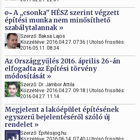
A „csonka” HÉSZ szerint végzett
építési munka nem minősíthető
szabálytalannak »
Szerző: Baksa Lajos
Közzétéve: 2016.04.27. 07:36 | Utolsó frissítés:
2016.05.11. 08:34
Az Országgyűlés 2016. április 26-án
elfogadta az Építési törvény
módosítását »
Szerző: Dr. Jámbor Attila
Közzétéve: 2016.04.27. 09:18 | Utolsó frissítés:
2016.04.27. 11:14
Megjelent a lakóépület építésének
egyszerű bejelentéséről szóló új
rendelet »
Szerző: Építésijog.hu
Közzétéve: 2016.06.14. 07:40 | Utolsó frissítés: