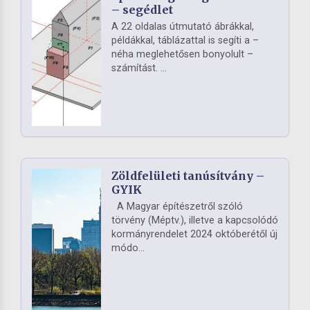
– segédlet
A 22 oldalas útmutató ábrákkal,
példákkal, táblázattal is segíti a –
néha meglehetősen bonyolult –
számítást. ...
Zöldfelületi tanúsítvány –
GYIK
A Magyar építészetről szóló
törvény (Méptv.), illetve a kapcsolódó
kormányrendelet 2024 októberétől új
módo...