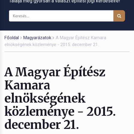
Találja meg gyorsan a választ építési jogi kérdéseire!
Főoldal
Magyarázatok
A Magyar Építész Kamara
elnökségének közleménye - 2015. december 21.
A Magyar Építész
Kamara
elnökségének
közleménye - 2015.
december 21.