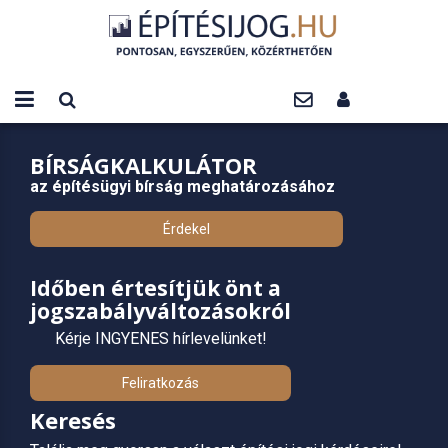
BÍRSÁGKALKULÁTOR
az építésügyi bírság meghatározásához
Érdekel
Időben értesítjük önt a
jogszabályváltozásokról
Kérje INGYENES hírlevelünket!
Feliratkozás
Keresés