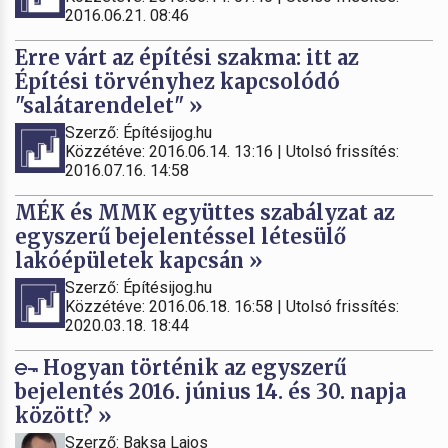
2016.06.21. 08:46
Erre várt az építési szakma: itt az
Építési törvényhez kapcsolódó
"salátarendelet" »
Szerző: Építésijog.hu
Közzétéve: 2016.06.14. 13:16 | Utolsó frissítés:
2016.07.16. 14:58
MÉK és MMK együttes szabályzat az
egyszerű bejelentéssel létesülő
lakóépületek kapcsán »
Szerző: Építésijog.hu
Közzétéve: 2016.06.18. 16:58 | Utolsó frissítés:
2020.03.18. 18:44
Hogyan történik az egyszerű
bejelentés 2016. június 14. és 30. napja
között? »
Szerző: Baksa Lajos