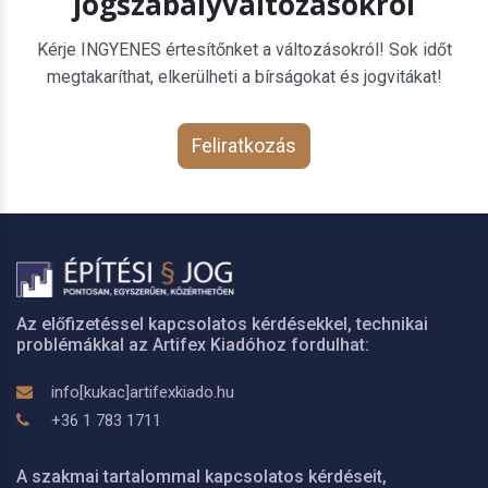
jogszabályváltozásokról
Kérje INGYENES értesítőnket a változásokról! Sok időt
megtakaríthat, elkerülheti a bírságokat és jogvitákat!
Feliratkozás
Az előfizetéssel kapcsolatos kérdésekkel, technikai
problémákkal az Artifex Kiadóhoz fordulhat:
info[kukac]artifexkiado.hu
+36 1 783 1711
A szakmai tartalommal kapcsolatos kérdéseit,