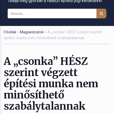
Találja meg gyorsan a választ építési jogi kérdéseire!
Főoldal
Magyarázatok
A „csonka” HÉSZ szerint végzett
építési munka nem minősíthető szabálytalannak
A „csonka” HÉSZ
szerint végzett
építési munka nem
minősíthető
szabálytalannak