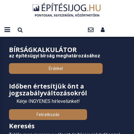
BÍRSÁGKALKULÁTOR
az építésügyi bírság meghatározásához
Érdekel
Időben értesítjük önt a
jogszabályváltozásokról
Kérje INGYENES hírlevelünket!
Feliratkozás
Keresés