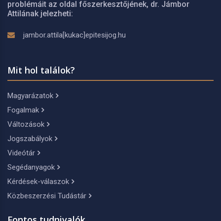
problémáit az oldal főszerkesztőjének, dr. Jámbor
Attilának jelezheti:
jambor.attila[kukac]epitesijog.hu
Mit hol találok?
Magyarázatok
Fogalmak
Változások
Jogszabályok
Videótár
Segédanyagok
Kérdések-válaszok
Közbeszerzési Tudástár
Fontos tudnivalók