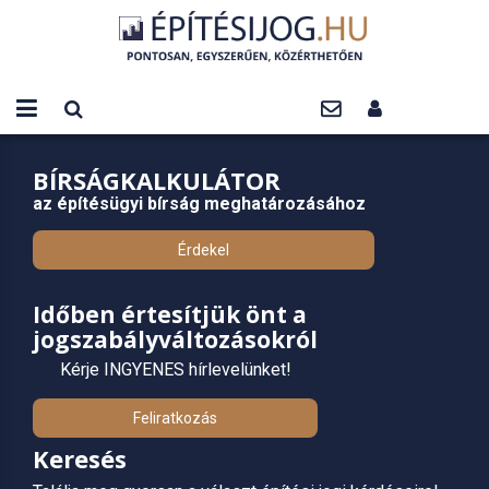
BÍRSÁGKALKULÁTOR
az építésügyi bírság meghatározásához
Érdekel
Időben értesítjük önt a
jogszabályváltozásokról
Kérje INGYENES hírlevelünket!
Feliratkozás
Keresés