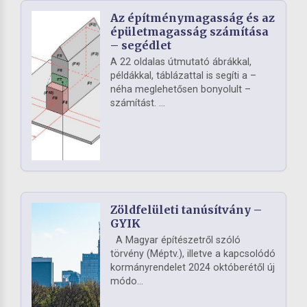
Az építménymagasság és az
épületmagasság számítása
– segédlet
A 22 oldalas útmutató ábrákkal,
példákkal, táblázattal is segíti a –
néha meglehetősen bonyolult –
számítást. ...
Zöldfelületi tanúsítvány –
GYIK
A Magyar építészetről szóló
törvény (Méptv.), illetve a kapcsolódó
kormányrendelet 2024 októberétől új
módo...