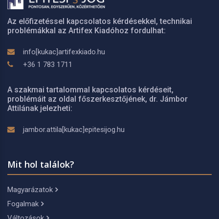
Az előfizetéssel kapcsolatos kérdésekkel, technikai
problémákkal az Artifex Kiadóhoz fordulhat:
info[kukac]artifexkiado.hu
+36 1 783 1711
A szakmai tartalommal kapcsolatos kérdéseit,
problémáit az oldal főszerkesztőjének, dr. Jámbor
Attilának jelezheti:
jambor.attila[kukac]epitesijog.hu
Mit hol találok?
Magyarázatok
Fogalmak
Változások