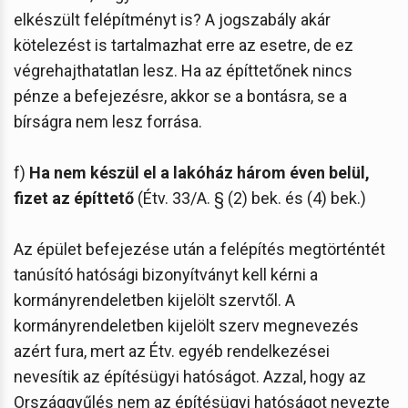
elkészült felépítményt is? A jogszabály akár
kötelezést is tartalmazhat erre az esetre, de ez
végrehajthatatlan lesz. Ha az építtetőnek nincs
pénze a befejezésre, akkor se a bontásra, se a
bírságra nem lesz forrása.
f)
Ha nem készül el a lakóház három éven belül,
fizet az építtető
(Étv. 33/A. § (2) bek. és (4) bek.)
Az épület befejezése után a felépítés megtörténtét
tanúsító hatósági bizonyítványt kell kérni a
kormányrendeletben kijelölt szervtől. A
kormányrendeletben kijelölt szerv megnevezés
azért fura, mert az Étv. egyéb rendelkezései
nevesítik az építésügyi hatóságot. Azzal, hogy az
Országgyűlés nem az építésügyi hatóságot nevezte