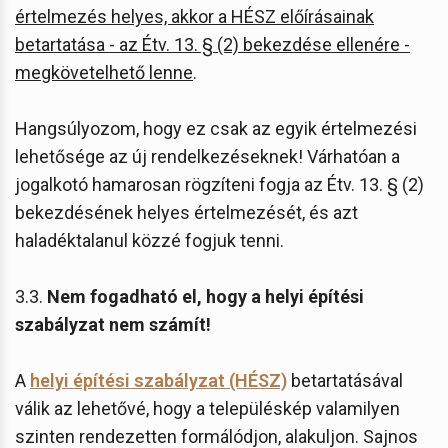
értelmezés helyes, akkor a HÉSZ előírásainak
betartatása - az Étv. 13. § (2) bekezdése ellenére -
megkövetelhető lenne
.
Hangsúlyozom, hogy ez csak az egyik értelmezési
lehetősége az új rendelkezéseknek! Várhatóan a
jogalkotó hamarosan rögzíteni fogja az Étv. 13. § (2)
bekezdésének helyes értelmezését, és azt
haladéktalanul közzé fogjuk tenni.
3.3.
Nem fogadható el, hogy a helyi építési
szabályzat nem számít!
A
helyi építési szabályzat (HÉSZ)
betartatásával
válik az lehetővé, hogy a településkép valamilyen
szinten rendezetten formálódjon, alakuljon. Sajnos