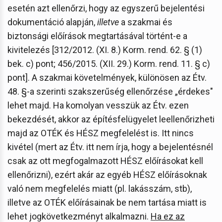
esetén azt ellenőrzi, hogy az egyszerű bejelentési
dokumentáció alapján,
illetve
a szakmai és
biztonsági előírások megtartásával történt-e a
kivitelezés [312/2012. (XI. 8.) Korm. rend. 62. § (1)
bek. c) pont; 456/2015. (XII. 29.) Korm. rend. 11. § c)
pont]. A szakmai követelmények, különösen az Étv.
48. §-a szerinti szakszerűség ellenőrzése „érdekes"
lehet majd. Ha komolyan vesszük az Étv. ezen
bekezdését, akkor az építésfelügyelet leellenőrizheti
majd az OTÉK és HÉSZ megfelelést is. Itt nincs
kivétel (mert az Étv. itt nem írja, hogy a bejelentésnél
csak az ott megfogalmazott HÉSZ előírásokat kell
ellenőrizni), ezért akár az egyéb HÉSZ előírásoknak
való nem megfelelés miatt (pl. lakásszám, stb),
illetve az OTÉK előírásainak be nem tartása miatt is
lehet jogkövetkezményt alkalmazni.
Ha ez az