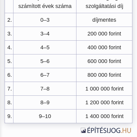
számított évek száma
szolgáltatási díj
2.
0–3
díjmentes
3.
3–4
200 000 forint
4.
4–5
400 000 forint
5.
5–6
600 000 forint
6.
6–7
800 000 forint
7.
7–8
1 000 000 forint
8.
8–9
1 200 000 forint
9.
9–10
1 400 000 forint