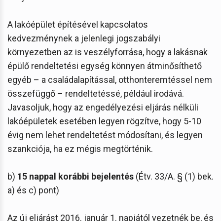
A lakóépület építésével kapcsolatos
kedvezménynek a jelenlegi jogszabályi
környezetben az is veszélyforrása, hogy a lakásnak
épülő rendeltetési egység könnyen átminősíthető
egyéb – a családalapítással, otthonteremtéssel nem
összefüggő – rendeltetéssé, például irodává.
Javasoljuk, hogy az engedélyezési eljárás nélküli
lakóépületek esetében legyen rögzítve, hogy 5-10
évig nem lehet rendeltetést módosítani, és legyen
szankciója, ha ez mégis megtörténik.
b)
15 nappal korábbi bejelentés
(Étv. 33/A. § (1) bek.
a) és c) pont)
Az új eljárást 2016. január 1. napjától vezetnék be, és