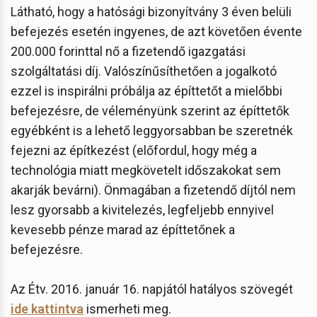
Látható, hogy a hatósági bizonyítvány 3 éven belüli
befejezés esetén ingyenes, de azt követően évente
200.000 forinttal nő a fizetendő igazgatási
szolgáltatási díj. Valószínűsíthetően a jogalkotó
ezzel is inspirálni próbálja az építtetőt a mielőbbi
befejezésre, de véleményünk szerint az építtetők
egyébként is a lehető leggyorsabban be szeretnék
fejezni az építkezést (előfordul, hogy még a
technológia miatt megkövetelt időszakokat sem
akarják bevárni). Önmagában a fizetendő díjtól nem
lesz gyorsabb a kivitelezés, legfeljebb ennyivel
kevesebb pénze marad az építtetőnek a
befejezésre.
Az Étv. 2016. január 16. napjától hatályos szövegét
ide kattintva
ismerheti meg.