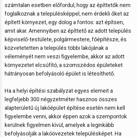
számtalan esetben előfordul, hogy az építtetők nem
foglalkoznak a településképpel, nem érdekli őket az
épített környezet, egy dolog a fontos: azt építsen,
amit akar. Amennyiben az építtető az adott település
képviselő-testülete, polgármestere, főépítésze, és
közvetetetten a település többi lakójának a
véleményét nem veszi figyelembe, akkor az adott
környezetet elcsúfító, a szomszédos épületeket
hátrányosan befolyásoló épület is létesíthető.
Ha a helyi építési szabályzat egyes elemeit a
legfeljebb 300 négyzetméter hasznos összes
alapterületű új lakóépület építése esetén nem kell
figyelembe venni, akkor éppen azok a szempontok
kerülnek figyelmen kívül, amelyek a leginkább
befolyásolják a lakóövezetek településképet. Ha