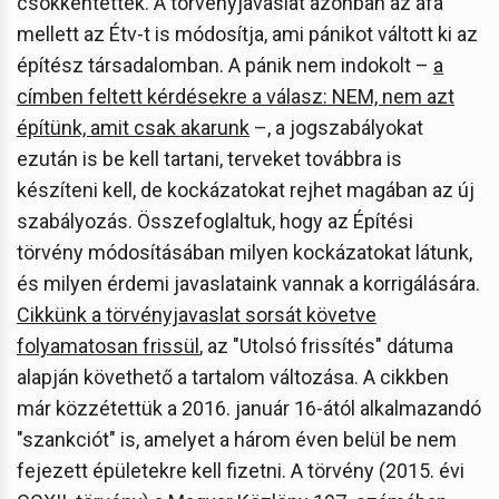
csökkentették. A törvényjavaslat azonban az áfa
mellett az Étv-t is módosítja, ami pánikot váltott ki az
építész társadalomban. A pánik nem indokolt –
a
címben feltett kérdésekre a válasz: NEM, nem azt
építünk, amit csak akarunk
–, a jogszabályokat
ezután is be kell tartani, terveket továbbra is
készíteni kell, de kockázatokat rejhet magában az új
szabályozás. Összefoglaltuk, hogy az Építési
törvény módosításában milyen kockázatokat látunk,
és milyen érdemi javaslataink vannak a korrigálására.
Cikkünk a törvényjavaslat sorsát követve
folyamatosan frissül
, az "Utolsó frissítés" dátuma
alapján követhető a tartalom változása. A cikkben
már közzétettük a 2016. január 16-ától alkalmazandó
"szankciót" is, amelyet a három éven belül be nem
fejezett épületekre kell fizetni. A törvény (2015. évi