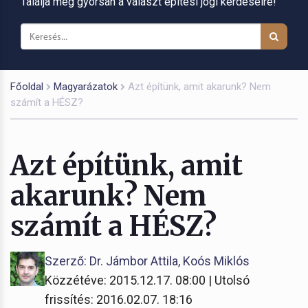
Találja meg gyorsan a választ építési jogi kérdéseire!
Főoldal
Magyarázatok
Azt építünk, amit akarunk? Nem
számít a HÉSZ?
Azt építünk, amit
akarunk? Nem
számít a HÉSZ?
Szerző: Dr. Jámbor Attila, Koós Miklós
Közzétéve: 2015.12.17. 08:00 | Utolsó
frissítés: 2016.02.07. 18:16