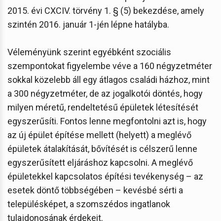
2015. évi CXCIV. törvény 1. § (5) bekezdése, amely
szintén 2016. január 1-jén lépne hatályba.
Véleményünk szerint egyébként szociális
szempontokat figyelembe véve a 160 négyzetméter
sokkal közelebb áll egy átlagos családi házhoz, mint
a 300 négyzetméter, de az jogalkotói döntés, hogy
milyen méretű, rendeltetésű épületek létesítését
egyszerűsíti. Fontos lenne megfontolni azt is, hogy
az új épület építése mellett (helyett) a meglévő
épületek átalakítását, bővítését is célszerű lenne
egyszerűsített eljáráshoz kapcsolni. A meglévő
épületekkel kapcsolatos építési tevékenység – az
esetek döntő többségében – kevésbé sérti a
településképet, a szomszédos ingatlanok
tulajdonosának érdekeit.