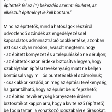
építették fel az (1) bekezdés szerinti épületet, az
elkészült építményt le kell bontani.
”
Mind az építtetők, mind a hatóságok részéről
üdvözlendő szándék az engedélyezéssel
kapcsolatos adminisztráció csökkentése, azonban
ezt csak olyan módon javasolt megtenni, hogy
- az épített környezet és a településkép ne sérüljön;
- az építtetők azon érdeke biztosítva legyen, hogy
szabálytalan építési tevékenység miatt ne kelljen
bontással vagy milliós büntetésekkel számolniuk;
- csak akkor kezdődjön meg az építési tevékenység,
ha garantálható, hogy az épület be is fejezhető;
- az építési tevékenység környezete érdemi
biztosítékot kapjon arra, hogy a kivitelező (építtető)
be fogja tartani a vonatkozó jogszabályi előírásokat.