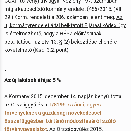
CCXII. törvény) a Magyar Közlöny 197. számában,
míg a kapcsolódó kormányrendelet (456/2015. (XII.
29.) Korm. rendelet) a 206. számban jelent meg.
Az
új kormányrendelet által beiktatott Eljárási kódex úgy
is értelmezhető, hogy a HÉSZ előírásainak
betartatása - az Étv. 13. § (2) bekezdése ellenére -
követelhető (lásd: 3.2. pont).
1.
Az új lakások áfája: 5 %
A Kormány 2015. december 14. napján benyújtotta
az Országgyűlés a
T/8196. számú, egyes
törvényeknek a gazdasági növekedéssel
összefüggésben történő módosításáról szóló
törvényjavaslatot
. Az Országgyűlés 2015.