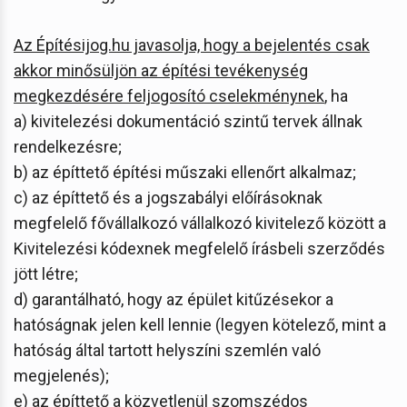
Az Építésijog.hu javasolja, hogy a bejelentés csak
akkor minősüljön az építési tevékenység
megkezdésére feljogosító cselekménynek
, ha
a) kivitelezési dokumentáció szintű tervek állnak
rendelkezésre;
b) az építtető építési műszaki ellenőrt alkalmaz;
c) az építtető és a jogszabályi előírásoknak
megfelelő fővállalkozó vállalkozó kivitelező között a
Kivitelezési kódexnek megfelelő írásbeli szerződés
jött létre;
d) garantálható, hogy az épület kitűzésekor a
hatóságnak jelen kell lennie (legyen kötelező, mint a
hatóság által tartott helyszíni szemlén való
megjelenés);
e) az építtető a közvetlenül szomszédos