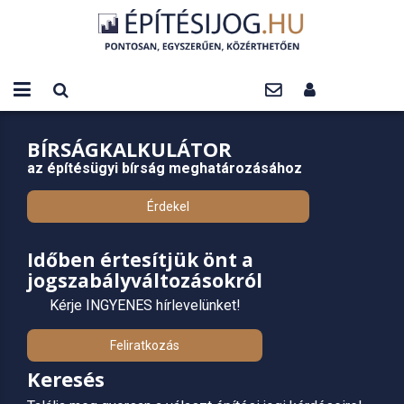
BÍRSÁGKALKULÁTOR
az építésügyi bírság meghatározásához
Érdekel
Időben értesítjük önt a
jogszabályváltozásokról
Kérje INGYENES hírlevelünket!
Feliratkozás
Keresés