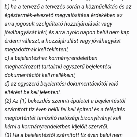
b) ha a tervező a tervezés során a közműellátás és az
égéstermék-elvezető megvalósítása érdekében az
arra jogosult szolgáltató hozzájárulását vagy
jóváhagyását kéri, és arra nyolc napon belül nem kap
érdemi választ, a hozzájárulást vagy jóváhagyást
megadottnak kell tekinteni,
c) a bejelentéshez kormányrendeletben
meghatározott tartalmú egyszerű bejelentési
dokumentációt kell mellékelni,
d) az egyszerű bejelentési dokumentációtól való
eltérést be kell jelenteni.
(2) Az (1) bekezdés szerinti épületet a bejelentéstől
számított tíz éven belül fel kell építeni és a felépítés
megtörténtét tanúsító hatósági bizonyítványt kell
kérni a kormányrendeletben kijelölt szervtől.
(3) Ha a bejelentéstől számított tíz éven belül nem