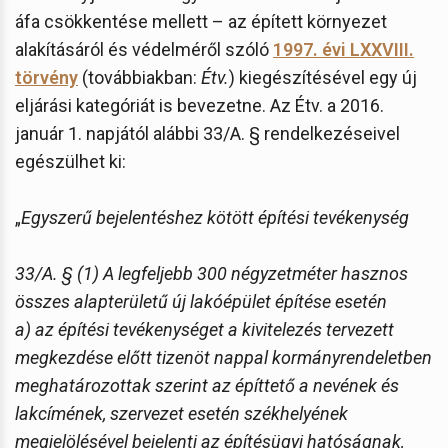
áfa csökkentése mellett – az épített környezet
alakításáról és védelméről szóló
1997. évi LXXVIII.
törvény
(továbbiakban:
Étv.
) kiegészítésével egy új
eljárási kategóriát is bevezetne. Az Étv. a 2016.
január 1. napjától alábbi 33/A. § rendelkezéseivel
egészülhet ki:
„
Egyszerű bejelentéshez kötött építési tevékenység
33/A. § (1) A legfeljebb 300 négyzetméter hasznos
összes alapterületű új lakóépület építése esetén
a) az építési tevékenységet a kivitelezés tervezett
megkezdése előtt tizenöt nappal kormányrendeletben
meghatározottak szerint az építtető a nevének és
lakcímének, szervezet esetén székhelyének
megjelölésével bejelenti az építésügyi hatóságnak,