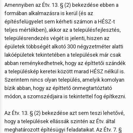
Amennyiben az Étv. 13. § (2) bekezdése ebben a
formában alkalmazásra is kerül (és az
építésfelügyelet sem kérheti számon a HÉSZ-t
teljes mértékben), akkor az a településfejlesztés,
településrendezés végét is jelenti, hiszen az
épületek többségét alkotó 300 négyzetméter alatti
lakóépületek tekintetében a települések már csak
abban reménykedhetnek, hogy az építtetői szándék
a településkép keretei között marad HÉSZ nélkül is.
Szerintem nincs olyan település, amelyik komolyan
bízik abban, hogy az építtető önmegtartóztató
módon, a szomszédjaira is tekintettel fog építkezni.
Az Étv. 13. § (2) bekezdése azt sem teszi lehetővé,
hogy a települések ellássák szintén az Étv. által
meghatározott építésügyi feladataikat. Az Étv. 7. §