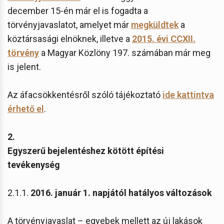
december 15-én már el is fogadta a
törvényjavaslatot, amelyet már
megküldtek
a
köztársasági elnöknek, illetve a
2015. évi CCXII.
törvény
a Magyar Közlöny 197. számában már meg
is jelent.
Az áfacsökkentésről szóló tájékoztató
ide kattintva
érhető el
.
2.
Egyszerű bejelentéshez kötött építési
tevékenység
2.1.1.
2016. január 1. napjától hatályos változások
A törvényjavaslat – egyebek mellett az új lakások