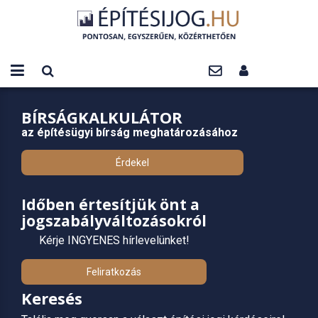
BÍRSÁGKALKULÁTOR
az építésügyi bírság meghatározásához
Érdekel
Időben értesítjük önt a
jogszabályváltozásokról
Kérje INGYENES hírlevelünket!
Feliratkozás
Keresés