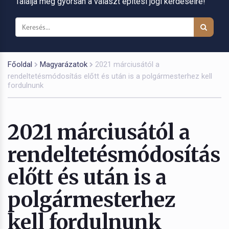
Találja meg gyorsan a választ építési jogi kérdéseire!
Főoldal
Magyarázatok
2021 márciusától a
rendeltetésmódosítás előtt és után is a polgármesterhez kell
fordulnunk
2021 márciusától a
rendeltetésmódosítás
előtt és után is a
polgármesterhez
kell fordulnunk