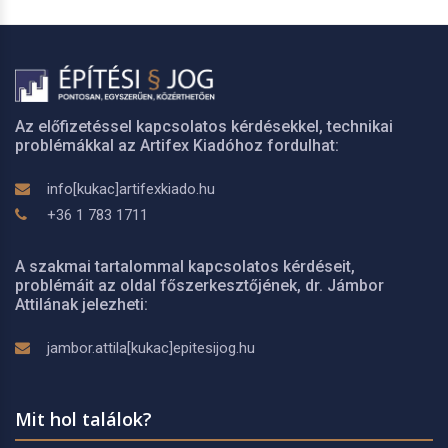
Az előfizetéssel kapcsolatos kérdésekkel, technikai
problémákkal az Artifex Kiadóhoz fordulhat:
info[kukac]artifexkiado.hu
+36 1 783 1711
A szakmai tartalommal kapcsolatos kérdéseit,
problémáit az oldal főszerkesztőjének, dr. Jámbor
Attilának jelezheti:
jambor.attila[kukac]epitesijog.hu
Mit hol találok?