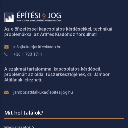
Az előfizetéssel kapcsolatos kérdésekkel, technikai
problémákkal az Artifex Kiadóhoz fordulhat:
info[kukac]artifexkiado.hu
+36 1 783 1711
A szakmai tartalommal kapcsolatos kérdéseit,
problémáit az oldal főszerkesztőjének, dr. Jámbor
Attilának jelezheti:
jambor.attila[kukac]epitesijog.hu
Mit hol találok?
Magyarázatok