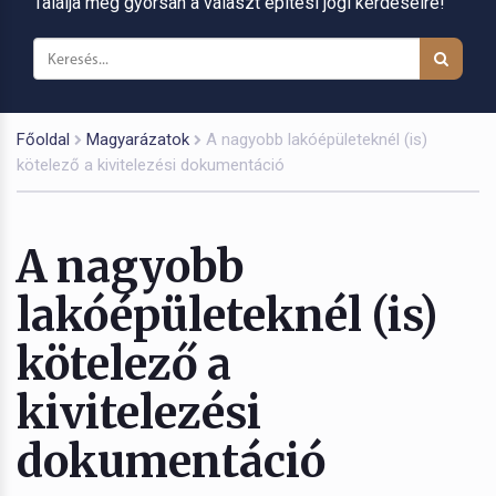
Találja meg gyorsan a választ építési jogi kérdéseire!
Főoldal
Magyarázatok
A nagyobb lakóépületeknél (is)
kötelező a kivitelezési dokumentáció
A nagyobb
lakóépületeknél (is)
kötelező a
kivitelezési
dokumentáció