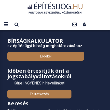
BÍRSÁGKALKULÁTOR
az építésügyi bírság meghatározásához
Érdekel
Időben értesítjük önt a
jogszabályváltozásokról
Kérje INGYENES hírlevelünket!
Feliratkozás
Keresés