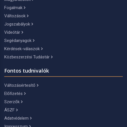
Fogalmak
Változások
Jogszabályok
Videótár
Segédanyagok
Kérdések-válaszok
Közbeszerzési Tudástár
Fontos tudnivalók
Változásértesítő
Előfizetés
Szerzők
ÁSZF
Adatvédelem
Impresszum