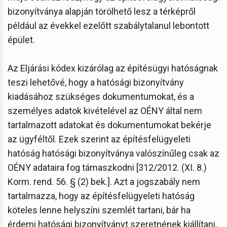
bizonyítványa alapján törölhető lesz a térképről
például az évekkel ezelőtt szabálytalanul lebontott
épület.
Az Eljárási kódex kizárólag az építésügyi hatóságnak
teszi lehetővé, hogy a hatósági bizonyítvány
kiadásához szükséges dokumentumokat, és a
személyes adatok kivételével az OÉNY által nem
tartalmazott adatokat és dokumentumokat bekérje
az ügyféltől. Ezek szerint az építésfelügyeleti
hatóság hatósági bizonyítványa valószínűleg csak az
OÉNY adataira fog támaszkodni [312/2012. (XI. 8.)
Korm. rend. 56. § (2) bek.]. Azt a jogszabály nem
tartalmazza, hogy az építésfelügyeleti hatóság
köteles lenne helyszíni szemlét tartani, bár ha
érdemi hatósági bizonyítványt szeretnének kiállítani,