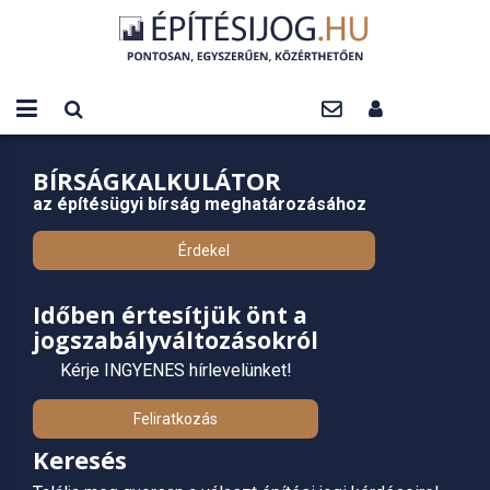
BÍRSÁGKALKULÁTOR
az építésügyi bírság meghatározásához
Érdekel
Időben értesítjük önt a
jogszabályváltozásokról
Kérje INGYENES hírlevelünket!
Feliratkozás
Keresés