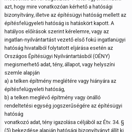
azt, hogy mire vonatkozóan kérhető a hatósági
bizonyítvány, illetve az építésügyi hatóság mellett az
építésfelügyeleti hatóság is hatáskört kapott. A
hatályos előírások szerint kérelemre, vagy az
ingatlan-nyilvántartást vezető első fokú ingatlanügyi
hatóság hivatalból folytatott eljárása esetén az
Országos Építésügyi Nyilvántartásból (OÉNY)
megismerhető adat, tény, állapot, vagy helyszíni
szemle alapján
a) a telken építmény meglétére vagy hiányára az
építésfelügyeleti hatóság,
b) a telken meglévő építmény vagy önálló
rendeltetési egység jogszerűségére az építésügyi
hatóság
vonatkozó adat, tény igazolása céljából az Étv. 34. §
(5) bekezdése alapján hatósági bizonyítványt állít ki