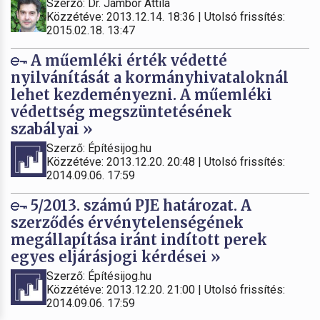
Szerző: Dr. Jámbor Attila
Közzétéve: 2013.12.14. 18:36 | Utolsó frissítés:
2015.02.18. 13:47
A műemléki érték védetté
nyilvánítását a kormányhivataloknál
lehet kezdeményezni. A műemléki
védettség megszüntetésének
szabályai »
Szerző: Építésijog.hu
Közzétéve: 2013.12.20. 20:48 | Utolsó frissítés:
2014.09.06. 17:59
5/2013. számú PJE határozat. A
szerződés érvénytelenségének
megállapítása iránt indított perek
egyes eljárásjogi kérdései »
Szerző: Építésijog.hu
Közzétéve: 2013.12.20. 21:00 | Utolsó frissítés:
2014.09.06. 17:59