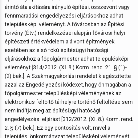
érintő átalakítására irányuló építési, összevont vagy
fennmaradási engedélyezési eljárásokhoz adhat
településképi véleményt. A fővárosban az Építési
törvény (Étv.) rendelkezései alapján fővárosi helyi
építészeti értékvédelem alá vont építmények
esetében az első fokú építésügyi hatósági
eljárásokhoz a főpolgármester adhat településképi
véleményt [314/2012. (XI. 8.) Korm. rend. 21. § (1)-
(2) bek.]. A Szakmagyakorlási rendelet kiegészítette
azzal az Engedélyezési kódexet, hogy önmagában a
főpolgármester településképi véleményének az
elektronikus feltöltő tárhelyre történő feltöltése sem
nem indítja meg az építésügyi hatósági
engedélyezési eljárást [312/2012. (XI. 8.) Korm. rend.
2. § (7) bek.]. Ez egy pontosítás volt, mivel a
települési önkormányzat településképi véleményét