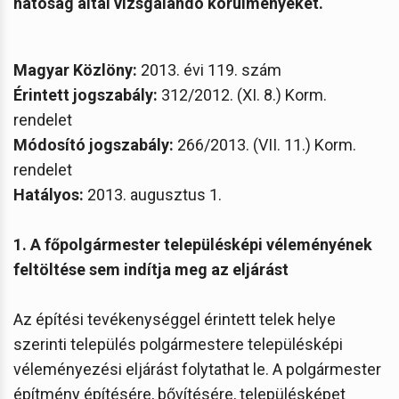
hatóság által vizsgálandó körülményeket.
Magyar Közlöny:
2013. évi 119. szám
Érintett jogszabály:
312/2012. (XI. 8.) Korm.
rendelet
Módosító jogszabály:
266/2013. (VII. 11.) Korm.
rendelet
Hatályos:
2013. augusztus 1.
1. A főpolgármester településképi véleményének
feltöltése sem indítja meg az eljárást
Az építési tevékenységgel érintett telek helye
szerinti település polgármestere településképi
véleményezési eljárást folytathat le. A polgármester
építmény építésére, bővítésére, településképet