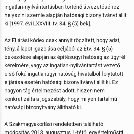
ingatlan-nyilvántartásban történő átvezetéséhez
helyszíni szemle alapján hatósági bizonyítványt állít
ki [1997. évi LXXVIII. tv. 34. § (5) bek].
Az Eljárási kódex csak annyit rögzített, hogy adat,
tény, állapot igazolása céljából az Étv. 34. § (5)
bekezdése alapján az építésügyi hatóság az ügyfél
kérelmére, vagy az ingatlan-nyilvántartást vezető
első fokú ingatlanügyi hatóság hivatalból folytatott
eljárása esetén hatósági bizonyítványt állít ki. Ez
nagyon tág értelmezést adott, hiszen nem
konkretizálta a jogszabály, hogy milyen tartalmú
hatósági bizonyítvány állítható ki.
A Szakmagyakorlási rendeletben található
módosítás 2013. augusztus 1-tétől egyértelműsíti