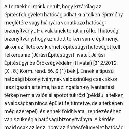
A fentiekből már kiderült, hogy kizárólag az
építésfelügyeleti hatóság adhat ki a telken építmény
meglétére vagy hiányára vonatkozó hatósági
bizonyítványt. Ha valakinek tehát arról kell hatósági
bizonyítvány, hogy az adott telken van-e építmény,
akkor az illetékes kiemelt építésügyi hatóságot kell
felkeresnie (Járási Építésügyi Hivatal; Járási
Építésügyi és Örökségvédelmi Hivatal) [312/2012.
(XI. 8.) Korm. rend. 56. § (1) bek.]. Ennek a típusú
hatósági bizonyítványnak valószínűleg csak akkor
lesz igazán értelme, ha az ingatlan-nyilvántartási
térkép nem a valós állapotot tükrözi (például a telken
a valóságban nincs épület feltüntetve, de a térképen
még szerepel), és ennek földhivatali rendezéséhez
van szükség a hatósági bizonyítványra. A kérdés
majd csak az lesz, hogy az építésfelügyelet hatósági