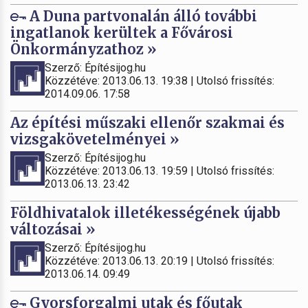
A Duna partvonalán álló további
ingatlanok kerültek a Fővárosi
Önkormányzathoz »
Szerző: Építésijog.hu
Közzétéve: 2013.06.13. 19:38 | Utolsó frissítés:
2014.09.06. 17:58
Az építési műszaki ellenőr szakmai és
vizsgakövetelményei »
Szerző: Építésijog.hu
Közzétéve: 2013.06.13. 19:59 | Utolsó frissítés:
2013.06.13. 23:42
Földhivatalok illetékességének újabb
változásai »
Szerző: Építésijog.hu
Közzétéve: 2013.06.13. 20:19 | Utolsó frissítés:
2013.06.14. 09:49
Gyorsforgalmi utak és főutak