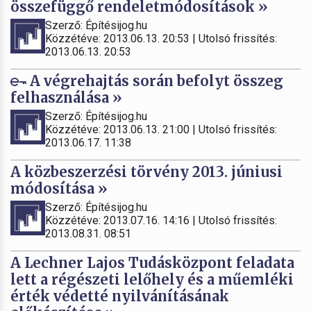
összefüggő rendeletmódosítások »
Szerző: Építésijog.hu
Közzétéve: 2013.06.13. 20:53 | Utolsó frissítés:
2013.06.13. 20:53
A végrehajtás során befolyt összeg
felhasználása »
Szerző: Építésijog.hu
Közzétéve: 2013.06.13. 21:00 | Utolsó frissítés:
2013.06.17. 11:38
A közbeszerzési törvény 2013. júniusi
módosítása »
Szerző: Építésijog.hu
Közzétéve: 2013.07.16. 14:16 | Utolsó frissítés:
2013.08.31. 08:51
A Lechner Lajos Tudásközpont feladata
lett a régészeti lelőhely és a műemléki
érték védetté nyilvánításának