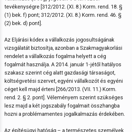
tevékenységre [312/2012. (XI. 8.) Korm. rend. 18. §
(1) bek. f) pont; 312/2012. (XI. 8.) Korm. rend. 46. §
(2) bek. d) pont].
Az Eljárási kódex a vállalkozás jogosultságának
vizsgálatát biztosítja, azonban a Szakmagyakorlási
rendelet a vállalkozás fogalma helyett a cég
fogalmát használja. A 2014. január 1-jétől hatályos
szakasz szerint cég alatt gazdasági társaságot,
költségvetési szervet, egyéni vállalkozót és egyéni
céget kell majd érteni [266/2013. (VII. 11.) Korm.
rend. 2. § 2. pont]. Véleményem szerint szükséges
lesz majd a két jogszabály fogalmait összhangba
hozni a problémamentes jogalkalmazás érdekében.
Az építésügyi hatóság – a természetes személyek