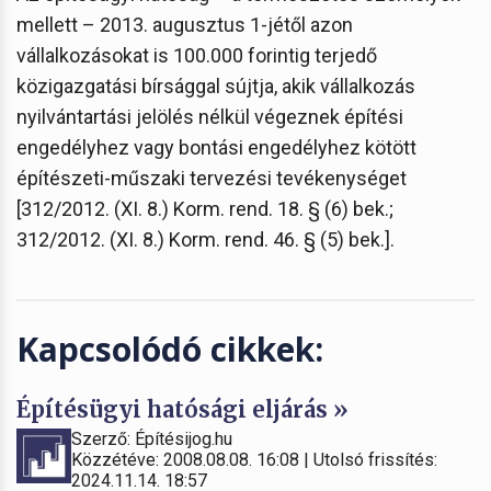
mellett – 2013. augusztus 1-jétől azon
vállalkozásokat is 100.000 forintig terjedő
közigazgatási bírsággal sújtja, akik vállalkozás
nyilvántartási jelölés nélkül végeznek építési
engedélyhez vagy bontási engedélyhez kötött
építészeti-műszaki tervezési tevékenységet
[312/2012. (XI. 8.) Korm. rend. 18. § (6) bek.;
312/2012. (XI. 8.) Korm. rend. 46. § (5) bek.].
Kapcsolódó cikkek:
Építésügyi hatósági eljárás »
Szerző: Építésijog.hu
Közzétéve: 2008.08.08. 16:08 | Utolsó frissítés:
2024.11.14. 18:57