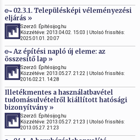
02.3.1. Településképi véleményezési
eljárás »
Szerző: Építésijog.hu
Közzétéve: 2013.04.02. 15:03 | Utolsó frissítés:
2025.01.01. 20:07
Az építési napló új eleme: az
összesítő lap »
Szerző: Építésijog.hu
Közzétéve: 2013.05.27. 21:22 | Utolsó frissítés:
2016.02.21. 14:28
Illetékmentes a használatbavétel
tudomásulvételről kiállított hatósági
bizonyítvány »
Szerző: Építésijog.hu
Közzétéve: 2013.05.27. 21:23 | Utolsó frissítés:
2013.05.27. 21:23