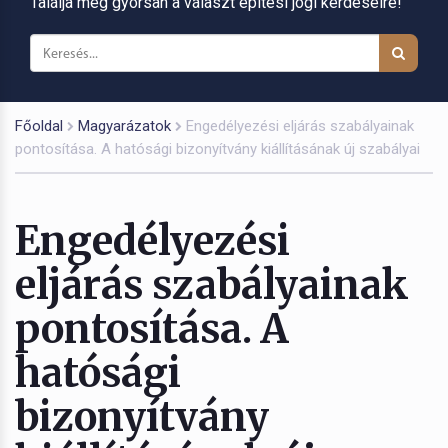
Találja meg gyorsan a választ építési jogi kérdéseire!
Főoldal
Magyarázatok
Engedélyezési eljárás szabályainak
pontosítása. A hatósági bizonyítvány kiállításának új szabályai
Engedélyezési
eljárás szabályainak
pontosítása. A
hatósági
bizonyítvány