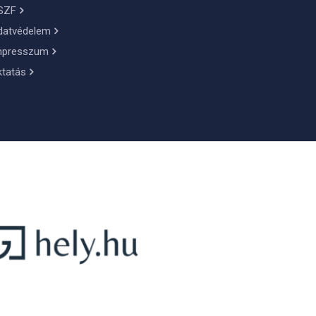
SZF
datvédelem
mpresszum
ktatás