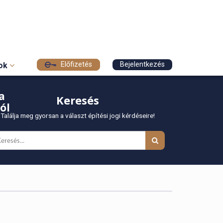
Előfizetés
Bejelentkezés
sok
a
Keresés
ól
Találja meg gyorsan a választ építési jogi kérdéseire!