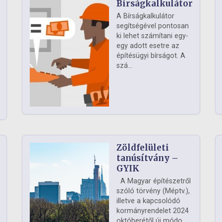
Bírságkalkulátor
A Bírságkalkulátor
segítségével pontosan
ki lehet számítani egy-
egy adott esetre az
építésügyi bírságot. A
szá...
Zöldfelületi
ág
tanúsítvány –
GYIK
A Magyar építészetről
szóló törvény (Méptv.),
illetve a kapcsolódó
kormányrendelet 2024
októberétől új módo...