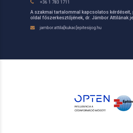
+36 1 783 1711
A szakmai tartalommal kapcsolatos kérdéseit, 
oldal főszerkesztőjének, dr. Jámbor Attilának je
jambor.attila[kukac]epitesijog.hu