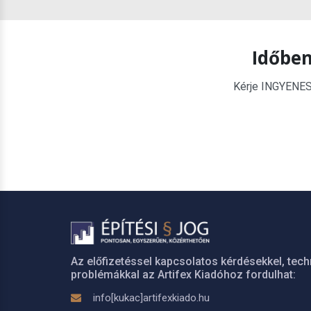
Időben
Kérje INGYENES é
Az előfizetéssel kapcsolatos kérdésekkel, tech
problémákkal az Artifex Kiadóhoz fordulhat:
info[kukac]artifexkiado.hu