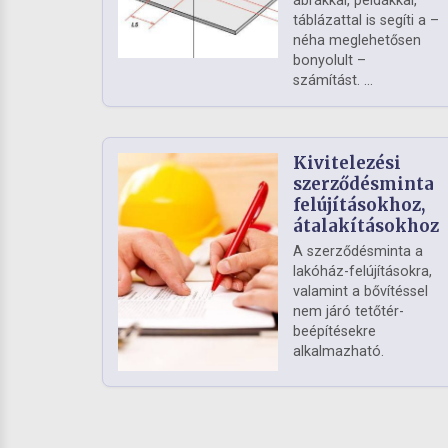
ábrákkal, példákkal,
táblázattal is segíti a –
néha meglehetősen
bonyolult –
számítást. ...
Kivitelezési
szerződésminta
felújításokhoz,
átalakításokhoz
A szerződésminta a
lakóház-felújításokra,
valamint a bővítéssel
nem járó tetőtér-
beépítésekre
alkalmazható.