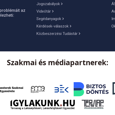
Jogszabályok
Á
problémáit az
Videótár
A
lezheti:
Segédanyagok
I
Kérdések-válaszok
O
Közbeszerzési Tudástár
Szakmai és médiapartnerek: