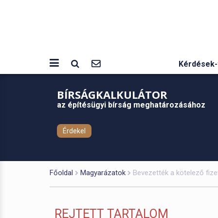
Kérdések-
BÍRSÁGKALKULÁTOR
az építésügyi bírság meghatározásához
Érdekel
Főoldal
Magyarázatok
Bevezették a kötelező fize
REJTETT TARTALOM