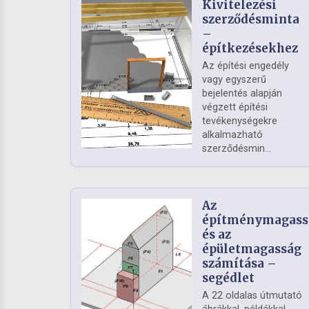
Kivitelezési
szerződésminta
–
építkezésekhez
Az építési engedély
vagy egyszerű
bejelentés alapján
végzett építési
tevékenységekre
alkalmazható
szerződésmin...
Az
építménymagass
és az
épületmagasság
számítása –
segédlet
A 22 oldalas útmutató