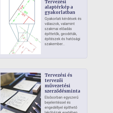
Tervezési
alaptérkép a
gyakorlatban
Gyakorlati kérdések és
válaszok, valamint
szakmai előadás
építtetők, geodéták,
építészek és hatósági
szakember...
Tervezési és
tervezői
művezetési
szerződésminta
Elsősorban egyszerű
bejelentéssel és
engedéllyel építhető
lakóházak esetében