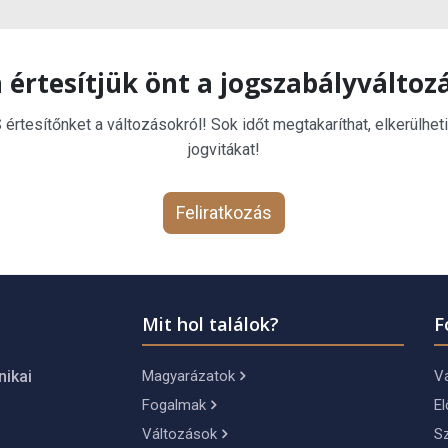
 értesítjük önt a jogszabályváltoz
rtesítőnket a változásokról! Sok időt megtakaríthat, elkerülheti
jogvitákat!
Feliratkozás
Mit hol találok?
F
Magyarázatok
Vá
nikai
Fogalmak
El
Változások
S