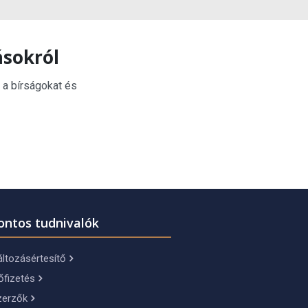
ásokról
 a bírságokat és
ontos tudnivalók
ltozásértesítő
őfizetés
zerzők