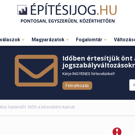
válaszok
Magyarázatok
Fogalomtár
Változá
Időben értesítjük önt 
jogszabályváltozásokr
Kérje INGYENES hírlevelünket!
Feliratkozás
tési határidőt. Nőtt a késedelmi kamat