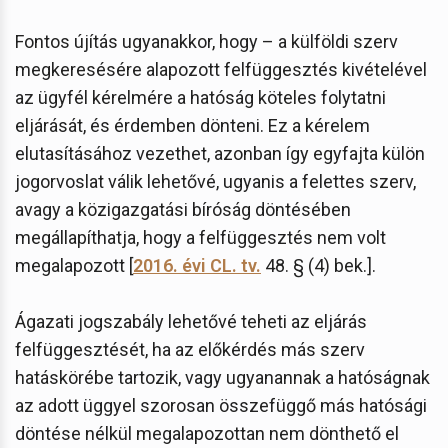
Fontos újítás ugyanakkor, hogy – a külföldi szerv
megkeresésére alapozott felfüggesztés kivételével
az ügyfél kérelmére a hatóság köteles folytatni
eljárását, és érdemben dönteni. Ez a kérelem
elutasításához vezethet, azonban így egyfajta külön
jogorvoslat válik lehetővé, ugyanis a felettes szerv,
avagy a közigazgatási bíróság döntésében
megállapíthatja, hogy a felfüggesztés nem volt
megalapozott [
2016. évi CL. tv.
48. § (4) bek.].
Ágazati jogszabály lehetővé teheti az eljárás
felfüggesztését, ha az előkérdés más szerv
hatáskörébe tartozik, vagy ugyanannak a hatóságnak
az adott üggyel szorosan összefüggő más hatósági
döntése nélkül megalapozottan nem dönthető el