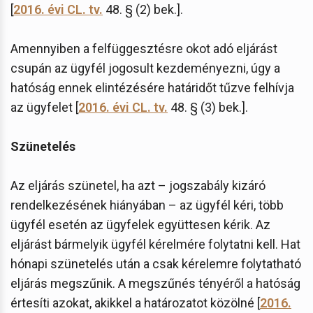
[
2016. évi CL. tv.
48. § (2) bek.].
Amennyiben a felfüggesztésre okot adó eljárást
csupán az ügyfél jogosult kezdeményezni, úgy a
hatóság ennek elintézésére határidőt tűzve felhívja
az ügyfelet [
2016. évi CL. tv.
48. § (3) bek.].
Szünetelés
Az eljárás szünetel, ha azt – jogszabály kizáró
rendelkezésének hiányában – az ügyfél kéri, több
ügyfél esetén az ügyfelek együttesen kérik. Az
eljárást bármelyik ügyfél kérelmére folytatni kell. Hat
hónapi szünetelés után a csak kérelemre folytatható
eljárás megszűnik. A megszűnés tényéről a hatóság
értesíti azokat, akikkel a határozatot közölné [
2016.