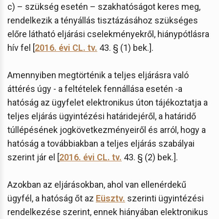
c) – szükség esetén – szakhatóságot keres meg,
rendelkezik a tényállás tisztázásához szükséges
előre látható eljárási cselekményekről, hiánypótlásra
hív fel [
2016. évi CL. tv.
43. § (1) bek.].
Amennyiben megtörténik a teljes eljárásra való
áttérés úgy - a feltételek fennállása esetén -a
hatóság az ügyfelet elektronikus úton tájékoztatja a
teljes eljárás ügyintézési határidejéről, a határidő
túllépésének jogkövetkezményeiről és arról, hogy a
hatóság a továbbiakban a teljes eljárás szabályai
szerint jár el [
2016. évi CL. tv.
43. § (2) bek.].
Azokban az eljárásokban, ahol van ellenérdekű
ügyfél, a hatóság őt az
Eüsztv.
szerinti ügyintézési
rendelkezése szerint, ennek hiányában elektronikus