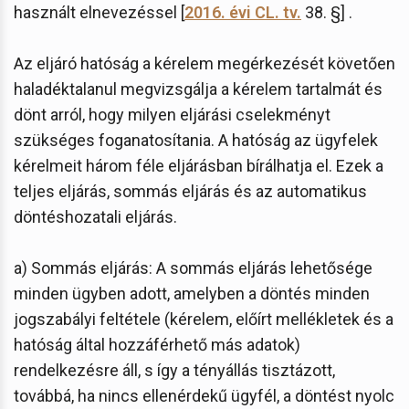
használt elnevezéssel [
2016. évi CL. tv.
38. §] .
Az eljáró hatóság a kérelem megérkezését követően
haladéktalanul megvizsgálja a kérelem tartalmát és
dönt arról, hogy milyen eljárási cselekményt
szükséges foganatosítania. A hatóság az ügyfelek
kérelmeit három féle eljárásban bírálhatja el. Ezek a
teljes eljárás, sommás eljárás és az automatikus
döntéshozatali eljárás.
a) Sommás eljárás: A sommás eljárás lehetősége
minden ügyben adott, amelyben a döntés minden
jogszabályi feltétele (kérelem, előírt mellékletek és a
hatóság által hozzáférhető más adatok)
rendelkezésre áll, s így a tényállás tisztázott,
továbbá, ha nincs ellenérdekű ügyfél, a döntést nyolc