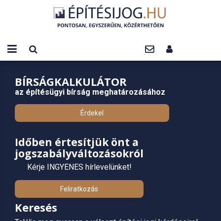
BÍRSÁGKALKULÁTOR
az építésügyi bírság meghatározásához
Érdekel
Időben értesítjük önt a
jogszabályváltozásokról
Kérje INGYENES hírlevelünket!
Feliratkozás
Keresés