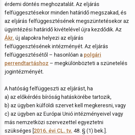
érdemi döntés meghozatalát. Az eljárás
felfüggesztésekor minden határidő megszakad, és
az eljárás felfüggesztésének megszüntetésekor az
ügyintézési határidő kivételével újra kezdődik. Az
Ákr.
új alapokra helyezi az eljárás
felfüggesztésének intézményét. Az eljárás
felfüggesztésétől – hasonlóan a
polgári
perrendtartáshoz
– megkülönbözteti a szünetelés
jogintézményét.
A hatóság felfüggeszti az eljárást, ha
a) az előkérdés bíróság hatáskörébe tartozik,
b) az ügyben külföldi szervet kell megkeresni, vagy
c) az ügyben az Európai Unió intézményeivel vagy
más nemzetközi szervezettel egyeztetni
szükséges [
2016. évi CL. tv.
48. § (1) bek.].