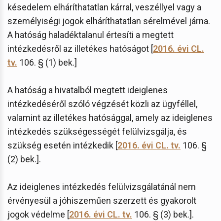
késedelem elháríthatatlan kárral, veszéllyel vagy a
személyiségi jogok elháríthatatlan sérelmével járna.
A hatóság haladéktalanul értesíti a megtett
intézkedésről az illetékes hatóságot [
2016. évi CL.
tv.
106. § (1) bek.]
A hatóság a hivatalból megtett ideiglenes
intézkedéséről szóló végzését közli az ügyféllel,
valamint az illetékes hatósággal, amely az ideiglenes
intézkedés szükségességét felülvizsgálja, és
szükség esetén intézkedik [
2016. évi CL. tv.
106. §
(2) bek.].
Az ideiglenes intézkedés felülvizsgálatánál nem
érvényesül a jóhiszeműen szerzett és gyakorolt
jogok védelme [
2016. évi CL. tv.
106. § (3) bek.].