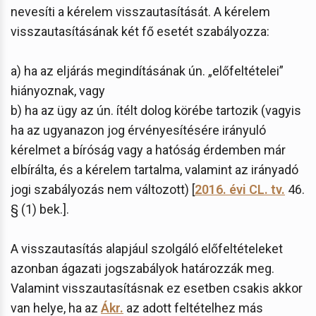
nevesíti a kérelem visszautasítását. A kérelem
visszautasításának két fő esetét szabályozza:
a) ha az eljárás megindításának ún. „előfeltételei”
hiányoznak, vagy
b) ha az ügy az ún. ítélt dolog körébe tartozik (vagyis
ha az ugyanazon jog érvényesítésére irányuló
kérelmet a bíróság vagy a hatóság érdemben már
elbírálta, és a kérelem tartalma, valamint az irányadó
jogi szabályozás nem változott) [
2016. évi CL. tv.
46.
§ (1) bek.].
A visszautasítás alapjául szolgáló előfeltételeket
azonban ágazati jogszabályok határozzák meg.
Valamint visszautasításnak ez esetben csakis akkor
van helye, ha az
Ákr.
az adott feltételhez más