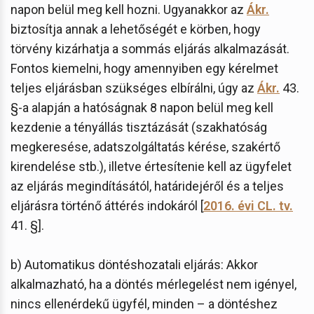
napon belül meg kell hozni. Ugyanakkor az
Ákr.
biztosítja annak a lehetőségét e körben, hogy
törvény kizárhatja a sommás eljárás alkalmazását.
Fontos kiemelni, hogy amennyiben egy kérelmet
teljes eljárásban szükséges elbírálni, úgy az
Ákr.
43.
§-a alapján a hatóságnak 8 napon belül meg kell
kezdenie a tényállás tisztázását (szakhatóság
megkeresése, adatszolgáltatás kérése, szakértő
kirendelése stb.), illetve értesítenie kell az ügyfelet
az eljárás megindításától, határidejéről és a teljes
eljárásra történő áttérés indokáról [
2016. évi CL. tv.
41. §].
b) Automatikus döntéshozatali eljárás: Akkor
alkalmazható, ha a döntés mérlegelést nem igényel,
nincs ellenérdekű ügyfél, minden – a döntéshez