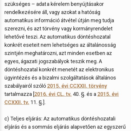
szükséges – adat a kérelem benyújtásakor
rendelkezésére áll, vagy azokat a hatóság
automatikus információ átvétel útján meg tudja
szerezni, és azt törvény vagy kormányrendelet
lehetővé teszi. Az automatikus döntéshozatal
konkrét eseteit nem lehetséges az általánosság
szintjén meghatározni, azt minden esetben az
egyes, ágazati jogszabályok teszik meg. A
döntéshozatal konkrét menetét az elektronikus
ügyintézés és a bizalmi szolgáltatások általános
szabályairól szóló
2015. évi CCXXII. törvény
tartalmazza [
2016. évi CL. tv.
40. §. és a
2015. évi
CCXXII. tv.
11. §.].
c) Teljes eljárás: Az automatikus döntéshozatali
eljárás és a sommás eljárás alapvetően az egyszerű