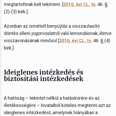
megtartottnak kell tekinteni. [
2016. évi CL. tv.
46. §
(2)-(3) bek.].
Azonban az ismételt benyújtás a visszautasító
döntés elleni jogorvoslatról való lemondásnak, illetve
visszavonásának minősül [
2016. évi CL. tv.
46. § (4)
bek.].
Ideiglenes intézkedés és
biztosítási intézkedések
A hatóság – tekintet nélkül a hatáskörére és az
illetékességére – hivatalból köteles megtenni azt az
ideiglenes intézkedést, amelynek hiányában a