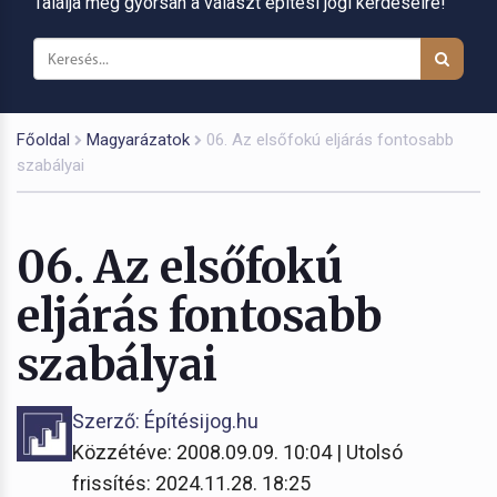
Találja meg gyorsan a választ építési jogi kérdéseire!
Főoldal
Magyarázatok
06. Az elsőfokú eljárás fontosabb
szabályai
06. Az elsőfokú
eljárás fontosabb
szabályai
Szerző: Építésijog.hu
Közzétéve: 2008.09.09. 10:04 | Utolsó
frissítés: 2024.11.28. 18:25