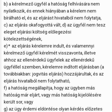
b) a kérelmező ügyfél a hatóság felhívására nem
nyilatkozik, és ennek hiányában a kérelem nem
bírálható el, és az eljárást hivatalból nem folytatja,
c) az eljárás okafogyottá vált, d) az ügyfél nem tesz
eleget eljárási költség előlegezési
kötelezettségének,
e) * az eljárás kérelemre indult, és valamennyi
kérelmező ügyfél kérelmét visszavonta, illetve
ahhoz az ellenérdekű ügyfelek az ellenérdekű
ügyféllel szemben, kérelemre indított eljárásban (a
továbbiakban: jogvitás eljárás) hozzájárultak, és az
eljárás hivatalból nem folytatható,
f) a hatóság megállapítja, hogy az ügyben más
hatóság már eljárt, vagy más hatóság kijelölésére
került sor, vagy
g) az ügy érdemi eldöntése olyan kérdés előzetes