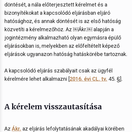
döntését, a nála előterjesztett kérelmet és a
bizonyítékokat a kapcsolódó eljárásban eljáró
hatósághoz, és annak döntését is az első hatóság
közvetíti a kérelmezőhöz. Az ￼Ákr.￼ alapján a
jogintézmény alkalmazható olyan egymásra épülő
eljárásokban is, melyekben az előfeltételt képező
eljárások ugyanazon hatóság hatáskörébe tartoznak.
A kapcsolódó eljárás szabályait csak az ügyfél
kérelmére lehet alkalmazni [
2016. évi CL. tv.
45. §].
A kérelem visszautasítása
Az
Ákr.
az eljárás lefolytatásának akadályai körében