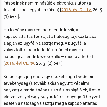
írásbelinek nem minősülő elektronikus úton (a
továbbiakban együtt: szóban) [
2016. évi CL. tv.
26. §.
(1) bek.].
Ha törvény másként nem rendelkezik, a
kapcsolattartás formáját a hatóság tájékoztatása
alapján az ügyfél választja meg. Az ügyfél a
választott kapcsolattartási módról más – a
hatóságnál rendelkezésre álló – módra áttérhet
[
2016. évi CL. tv.
26. §. (2) bek.].
Különleges jogrend vagy összehangolt védelmi
tevékenység (a továbbiakban együtt: védelmi
helyzet) elrendelésének alapjául szolgáló ok, illetve
életveszéllyel vagy súlyos kárral fenyegető helyzet
esetén a hatóság választja meg a kapcsolattartás