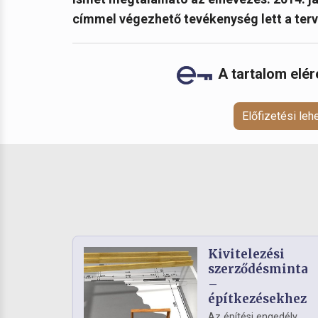
címmel végezhető tevékenység lett a terv
A tartalom elé
Előfizetési le
Kivitelezési
szerződésminta
–
építkezésekhez
Az építési engedély