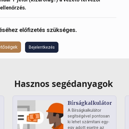
ellenőrzés.
réséhez előfizetés szükséges.
hetőségek
Bejelentkezés
Hasznos segédanyagok
Bírságkalkulátor
A Bírságkalkulátor
segítségével pontosan
ki lehet számítani egy-
egy adott esetre az