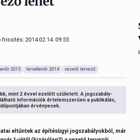
vező lehet
 frissítés: 2014.02.14. 09:55
llenőr 2013
tervellenőr 2014
vezető tervező
b, mint 2 évvel ezelőtt született. A jogszabály-
lálható információk értelemszerűen a publikálás,
s időpontjában érvényesek.
datai eltűntek az építésügyi jogszabályokból, már
nuár 1-jétől (kizárólag?) a vezető tervezői