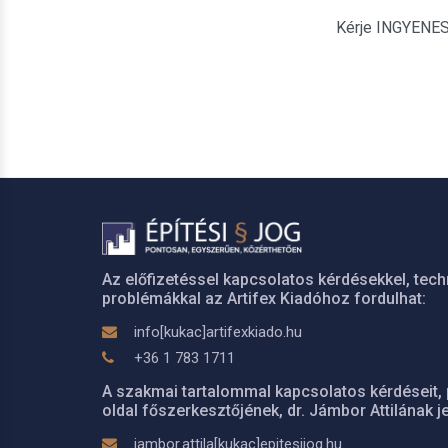
Kérje INGYENES é
Az előfizetéssel kapcsolatos kérdésekkel, tech
problémákkal az Artifex Kiadóhoz fordulhat:
info[kukac]artifexkiado.hu
+36 1 783 1711
A szakmai tartalommal kapcsolatos kérdéseit, 
oldal főszerkesztőjének, dr. Jámbor Attilának je
jambor.attila[kukac]epitesijog.hu