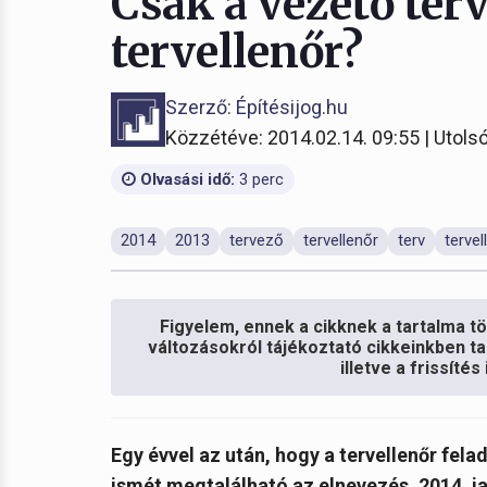
Csak a vezető ter
tervellenőr?
Szerző: Építésijog.hu
Közzétéve: 2014.02.14. 09:55 | Utolsó
Olvasási idő:
3 perc
2014
2013
tervező
tervellenőr
terv
terve
Figyelem, ennek a cikknek a tartalma töb
változásokról tájékoztató cikkeinkben ta
illetve a frissíté
Egy évvel az után, hogy a tervellenőr fela
ismét megtalálható az elnevezés. 2014. ja