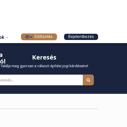
Előfizetés
Bejelentkezés
sok
a
Keresés
ól
Találja meg gyorsan a választ építési jogi kérdéseire!