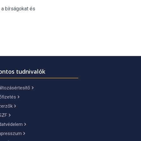
 a bírságokat és
ontos tudnivalók
ltozásértesítő
őfizetés
zerzők
SZF
datvédelem
mpresszum