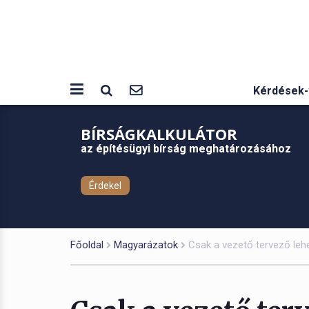
Kérdések-
BÍRSÁGKALKULÁTOR
az építésügyi bírság meghatározásához
Érdekel
Főoldal
Magyarázatok
Csak a vezető tervező lehe