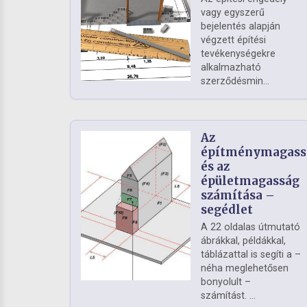
vagy egyszerű
bejelentés alapján
végzett építési
tevékenységekre
alkalmazható
szerződésmin...
Az
építménymagass
és az
épületmagasság
számítása –
segédlet
A 22 oldalas útmutató
ábrákkal, példákkal,
táblázattal is segíti a –
néha meglehetősen
bonyolult –
számítást. ...