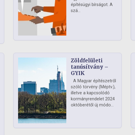
építésügyi bírságot. A
szá...
Zöldfelületi
ág
tanúsítvány –
GYIK
A Magyar építészetről
szóló törvény (Méptv.),
illetve a kapcsolódó
kormányrendelet 2024
októberétől új módo...