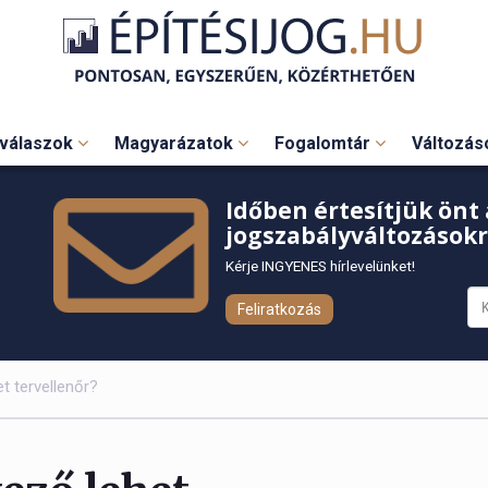
válaszok
Magyarázatok
Fogalomtár
Változá
Időben értesítjük önt 
jogszabályváltozásokr
Kérje INGYENES hírlevelünket!
Feliratkozás
t tervellenőr?