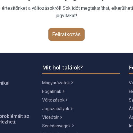
rtesítőnket a változásokról! Sok időt megtakaríthat, elkerülheti
jogvitákat!
Feliratkozás
Mit hol találok?
F
Magyarázatok
Vá
nikai
Fogalmak
El
Változások
S
Jogszabályok
Á
problémáit az
Videótár
A
lezheti:
Segédanyagok
I